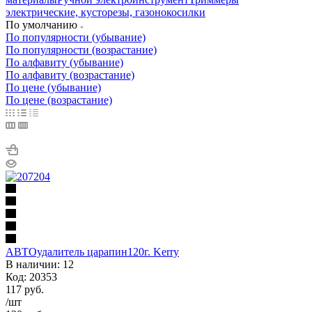
электрические, кусторезы, газонокосилки
По умолчанию
По популярности (убывание)
По популярности (возрастание)
По алфавиту (убывание)
По алфавиту (возрастание)
По цене (убывание)
По цене (возрастание)
АВТОудалитель царапин120г. Kerry
В наличии: 12
Код: 20353
117
руб.
/шт