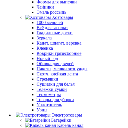
Формы для выпечки
Чайники
Эмаль россыпь
Хозтовары
1000 мелочей
Всё для засолки
Гладильные доски
Зеркала
Канат, шпагат, веревка
Клеенка
Коврики грязесборные
Новый год
Обивка для дверей
Пакеты, мешки хознужды
Скотч, клейкая лента
Стремянки
Сушилки для белья
Тележки-сумки
Термометры
Товары для уборки
Уплотнитель
Урны
Электротовары
Батарейки
Кабель-канал