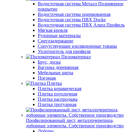
Водосточная система Металл Полимерное
покрытие
Водосточная система оцинкованная
Водосточная система ПВХ Docke
Водосточная система ПВХ Альта Профиль
Мягкая кровля
Рулонные материалы
Снегозадержание
Сопутствуюшие изоляционные товары
Уплотнитель для профиля
Пиломатериал
Брус, доска
Вагонка деревянная
Мебельные щиты
Погонаж
Плитка
Плитка керамическая
Плитка потолочная
Плитка распродажа
Плитка тротуарная
Профилированный лист, металлочерепица,
доборные элементы. Собственное производство
Доборы