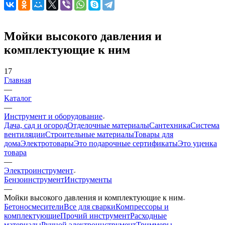
Мойки высокого давления и
комплектующие к ним
17
Главная
—
Каталог
—
Инструмент и оборудование
Дача, сад и огород
Отделочные материалы
Сантехника
Система
вентиляции
Строительные материалы
Товары для
дома
Электротовары
Это подарочные сертификаты
Это уценка
товара
—
Электроинструмент
Бензоинструмент
Инструменты
—
Мойки высокого давления и комплектующие к ним
Бетоносмесители
Все для сварки
Компрессоры и
комплектующие
Прочий инструмент
Расходные
материалы
Ручной электроинструмент
Триммеры