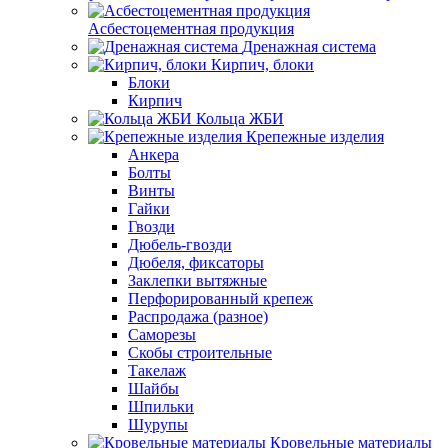
Асбестоцементная продукция
Дренажная система
Кирпич, блоки
Блоки
Кирпич
Кольца ЖБИ
Крепежные изделия
Анкера
Болты
Винты
Гайки
Гвозди
Дюбель-гвозди
Дюбеля, фиксаторы
Заклепки вытяжные
Перфорированный крепеж
Распродажа (разное)
Саморезы
Скобы строительные
Такелаж
Шайбы
Шпильки
Шурупы
Кровельные материалы