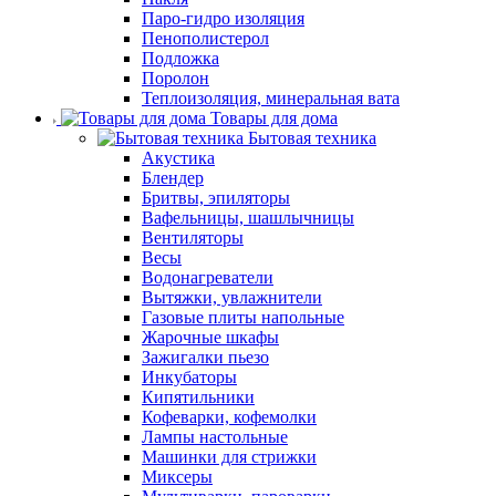
Паро-гидро изоляция
Пенополистерол
Подложка
Поролон
Теплоизоляция, минеральная вата
Товары для дома
Бытовая техника
Акустика
Блендер
Бритвы, эпиляторы
Вафельницы, шашлычницы
Вентиляторы
Весы
Водонагреватели
Вытяжки, увлажнители
Газовые плиты напольные
Жарочные шкафы
Зажигалки пьезо
Инкубаторы
Кипятильники
Кофеварки, кофемолки
Лампы настольные
Машинки для стрижки
Миксеры