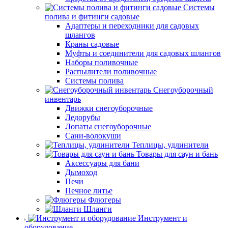
Системы
полива и фитинги садовые
Адаптеры и переходники для садовых
шлангов
Краны садовые
Муфты и соединители для садовых шлангов
Наборы поливочные
Распылители поливочные
Системы полива
Снегоуборочный
инвентарь
Движки снегоуборочные
Ледорубы
Лопаты снегоуборочные
Сани-волокуши
Теплицы, удлинители
Товары для саун и бань
Аксессуары для бани
Дымоход
Печи
Печное литье
Флюгеры
Шланги
Инструмент и
оборудование