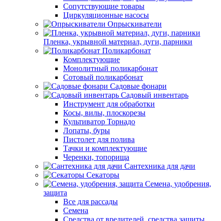
Сопутствующие товары
Циркуляционные насосы
Опрыскиватели
Пленка, укрывной материал, дуги, парники
Поликарбонат
Комплектующие
Монолитный поликарбонат
Сотовый поликарбонат
Садовые фонари
Садовый инвентарь
Инструмент для обработки
Косы, вилы, плоскорезы
Культиватор Торнадо
Лопаты, буры
Пистолет для полива
Тачки и комплектующие
Черенки, топорища
Сантехника для дачи
Секаторы
Семена, удобрения,
защита
Все для рассады
Семена
Средства от вредителей, средства защиты