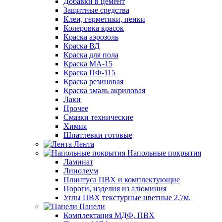
Добавки в цемент
Защитные средства
Клеи, герметики, пенки
Колеровка красок
Краска аэрозоль
Краска ВД
Краска для пола
Краска МА-15
Краска ПФ-115
Краска резиновая
Краска эмаль акриловая
Лаки
Прочее
Смазки технические
Химия
Шпатлевки готовые
Лента
Напольные покрытия
Ламинат
Линолеум
Плинтуса ПВХ и комплектующие
Пороги, изделия из алюминия
Углы ПВХ текстурные цветные 2,7м.
Панели
Комплектация МДФ, ПВХ