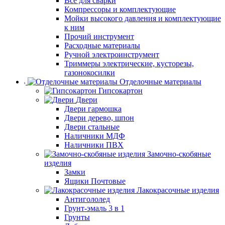
Все для сварки
Компрессоры и комплектующие
Мойки высокого давления и комплектующие
к ним
Прочий инструмент
Расходные материалы
Ручной электроинструмент
Триммеры электрические, кусторезы,
газонокосилки
Отделочные материалы
Гипсокартон
Двери
Двери гармошка
Двери дерево, шпон
Двери стальные
Наличники МДФ
Наличники ПВХ
Замочно-скобяные
изделия
Замки
Ящики Почтовые
Лакокрасочные изделия
Антигололед
Грунт-эмаль 3 в 1
Грунты