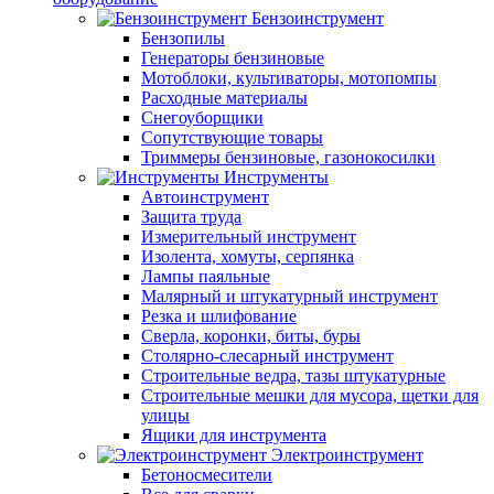
Бензоинструмент
Бензопилы
Генераторы бензиновые
Мотоблоки, культиваторы, мотопомпы
Расходные материалы
Снегоуборщики
Сопутствующие товары
Триммеры бензиновые, газонокосилки
Инструменты
Автоинструмент
Защита труда
Измерительный инструмент
Изолента, хомуты, серпянка
Лампы паяльные
Малярный и штукатурный инструмент
Резка и шлифование
Сверла, коронки, биты, буры
Столярно-слесарный инструмент
Строительные ведра, тазы штукатурные
Строительные мешки для мусора, щетки для
улицы
Ящики для инструмента
Электроинструмент
Бетоносмесители