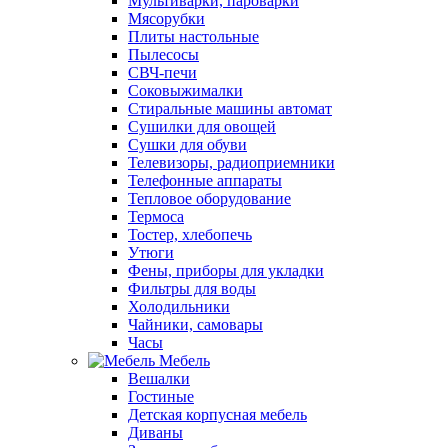
Мультиварки, пароварки
Мясорубки
Плиты настольные
Пылесосы
СВЧ-печи
Соковыжималки
Стиральные машины автомат
Сушилки для овощей
Сушки для обуви
Телевизоры, радиоприемники
Телефонные аппараты
Тепловое оборудование
Термоса
Тостер, хлебопечь
Утюги
Фены, приборы для укладки
Фильтры для воды
Холодильники
Чайники, самовары
Часы
Мебель
Вешалки
Гостиные
Детская корпусная мебель
Диваны