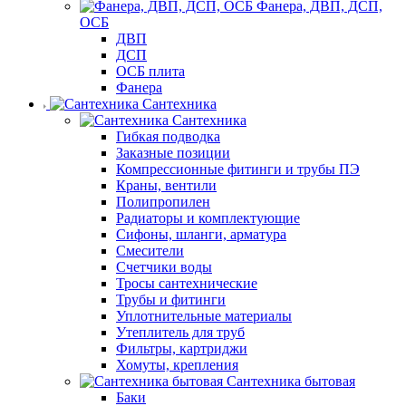
Фанера, ДВП, ДСП,
ОСБ
ДВП
ДСП
ОСБ плита
Фанера
Сантехника
Сантехника
Гибкая подводка
Заказные позиции
Компрессионные фитинги и трубы ПЭ
Краны, вентили
Полипропилен
Радиаторы и комплектующие
Сифоны, шланги, арматура
Смесители
Счетчики воды
Тросы сантехнические
Трубы и фитинги
Уплотнительные материалы
Утеплитель для труб
Фильтры, картриджи
Хомуты, крепления
Сантехника бытовая
Баки