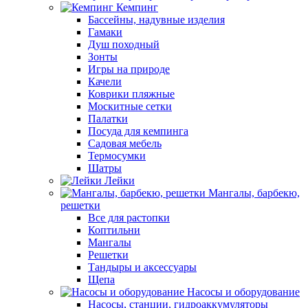
Кемпинг
Бассейны, надувные изделия
Гамаки
Душ походный
Зонты
Игры на природе
Качели
Коврики пляжные
Москитные сетки
Палатки
Посуда для кемпинга
Садовая мебель
Термосумки
Шатры
Лейки
Мангалы, барбекю,
решетки
Все для растопки
Коптильни
Мангалы
Решетки
Тандыры и аксессуары
Щепа
Насосы и оборудование
Насосы, станции, гидроаккумуляторы