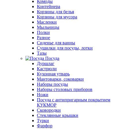
Комоды
Контейнера
Корзины для белья
Корзины для мусора
Масленки
Мыльницы
Полки
Разное
Сиденье для ванны
Сушилки для посуды, лотки
Тазы
Посуда
Дуршлаг
Кастрюли
Кухонная утварь
Мантоварки, соковарки
Наборы посуды
Наборы столовых приборов
Ножи
Посуда с антипригарным покрытием
КУКМОР
Сковородки
Стеклянные крышки
Турки
Фарфор