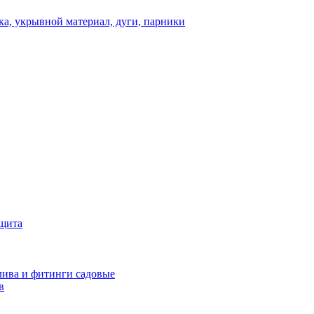
а, укрывной материал, дуги, парники
ащита
ива и фитинги садовые
в