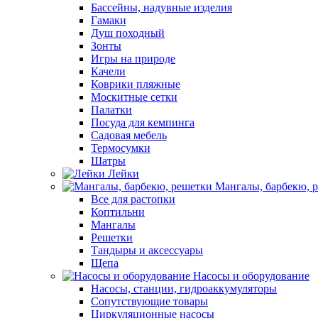
Бассейны, надувные изделия
Гамаки
Душ походный
Зонты
Игры на природе
Качели
Коврики пляжные
Москитные сетки
Палатки
Посуда для кемпинга
Садовая мебель
Термосумки
Шатры
Лейки
Мангалы, барбекю, 
Все для растопки
Коптильни
Мангалы
Решетки
Тандыры и аксессуары
Щепа
Насосы и оборудование
Насосы, станции, гидроаккумуляторы
Сопутствующие товары
Циркуляционные насосы