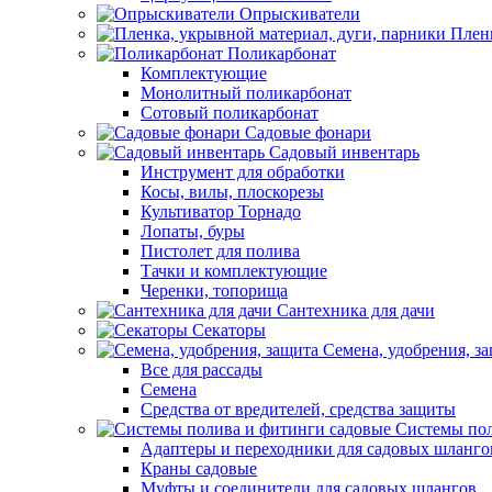
Опрыскиватели
Пленк
Поликарбонат
Комплектующие
Монолитный поликарбонат
Сотовый поликарбонат
Садовые фонари
Садовый инвентарь
Инструмент для обработки
Косы, вилы, плоскорезы
Культиватор Торнадо
Лопаты, буры
Пистолет для полива
Тачки и комплектующие
Черенки, топорища
Сантехника для дачи
Секаторы
Семена, удобрения, з
Все для рассады
Семена
Средства от вредителей, средства защиты
Системы пол
Адаптеры и переходники для садовых шланго
Краны садовые
Муфты и соединители для садовых шлангов