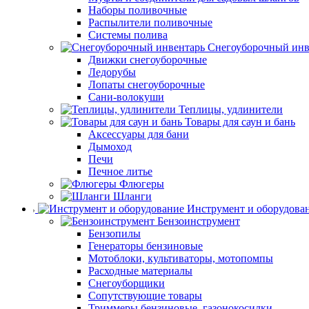
Наборы поливочные
Распылители поливочные
Системы полива
Снегоуборочный инв
Движки снегоуборочные
Ледорубы
Лопаты снегоуборочные
Сани-волокуши
Теплицы, удлинители
Товары для саун и бань
Аксессуары для бани
Дымоход
Печи
Печное литье
Флюгеры
Шланги
Инструмент и оборудова
Бензоинструмент
Бензопилы
Генераторы бензиновые
Мотоблоки, культиваторы, мотопомпы
Расходные материалы
Снегоуборщики
Сопутствующие товары
Триммеры бензиновые, газонокосилки