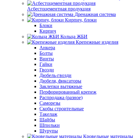
Асбестоцементная продукция
Дренажная система
Кирпич, блоки
Блоки
Кирпич
Кольца ЖБИ
Крепежные изделия
Анкера
Болты
Винты
Гайки
Гвозди
Дюбель-гвозди
Дюбеля, фиксаторы
Заклепки вытяжные
Перфорированный крепеж
Распродажа (разное)
Саморезы
Скобы строительные
Такелаж
Шайбы
Шпильки
Шурупы
Кровельные материалы