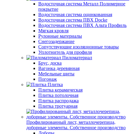
Водосточная система Металл Полимерное
покрытие
Водосточная система оцинкованная
Водосточная система ПВХ Docke
Водосточная система ПВХ Альта Профиль
Мягкая кровля
Рулонные материалы
Снегозадержание
Сопутствуюшие изоляционные товары
Уплотнитель для профиля
Пиломатериал
Брус, доска
Вагонка деревянная
Мебельные щиты
Погонаж
Плитка
Плитка керамическая
Плитка потолочная
Плитка распродажа
Плитка тротуарная
Профилированный лист, металлочерепица,
доборные элементы. Собственное производство
Доборы