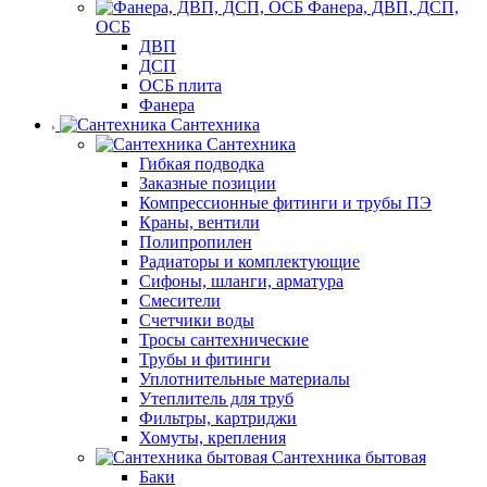
Фанера, ДВП, ДСП,
ОСБ
ДВП
ДСП
ОСБ плита
Фанера
Сантехника
Сантехника
Гибкая подводка
Заказные позиции
Компрессионные фитинги и трубы ПЭ
Краны, вентили
Полипропилен
Радиаторы и комплектующие
Сифоны, шланги, арматура
Смесители
Счетчики воды
Тросы сантехнические
Трубы и фитинги
Уплотнительные материалы
Утеплитель для труб
Фильтры, картриджи
Хомуты, крепления
Сантехника бытовая
Баки