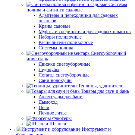
Системы
полива и фитинги садовые
Адаптеры и переходники для садовых
шлангов
Краны садовые
Муфты и соединители для садовых шлангов
Наборы поливочные
Распылители поливочные
Системы полива
Снегоуборочный
инвентарь
Движки снегоуборочные
Ледорубы
Лопаты снегоуборочные
Сани-волокуши
Теплицы, удлинители
Товары для саун и бань
Аксессуары для бани
Дымоход
Печи
Печное литье
Флюгеры
Шланги
Инструмент и
оборудование