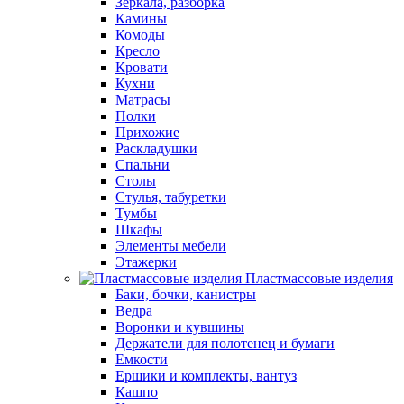
Зеркала, разборка
Камины
Комоды
Кресло
Кровати
Кухни
Матрасы
Полки
Прихожие
Раскладушки
Спальни
Столы
Стулья, табуретки
Тумбы
Шкафы
Элементы мебели
Этажерки
Пластмассовые изделия
Баки, бочки, канистры
Ведра
Воронки и кувшины
Держатели для полотенец и бумаги
Емкости
Ершики и комплекты, вантуз
Кашпо