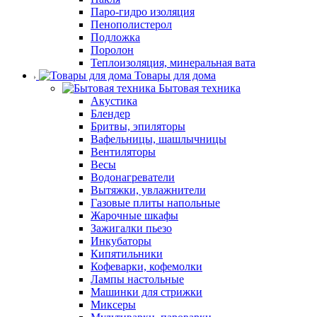
Паро-гидро изоляция
Пенополистерол
Подложка
Поролон
Теплоизоляция, минеральная вата
Товары для дома
Бытовая техника
Акустика
Блендер
Бритвы, эпиляторы
Вафельницы, шашлычницы
Вентиляторы
Весы
Водонагреватели
Вытяжки, увлажнители
Газовые плиты напольные
Жарочные шкафы
Зажигалки пьезо
Инкубаторы
Кипятильники
Кофеварки, кофемолки
Лампы настольные
Машинки для стрижки
Миксеры