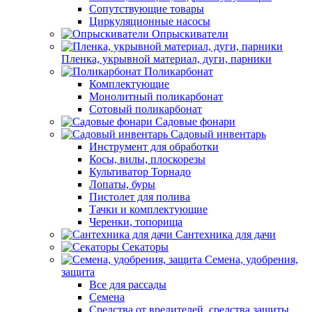
Сопутствующие товары
Циркуляционные насосы
Опрыскиватели
Пленка, укрывной материал, дуги, парники
Поликарбонат
Комплектующие
Монолитный поликарбонат
Сотовый поликарбонат
Садовые фонари
Садовый инвентарь
Инструмент для обработки
Косы, вилы, плоскорезы
Культиватор Торнадо
Лопаты, буры
Пистолет для полива
Тачки и комплектующие
Черенки, топорища
Сантехника для дачи
Секаторы
Семена, удобрения,
защита
Все для рассады
Семена
Средства от вредителей, средства защиты