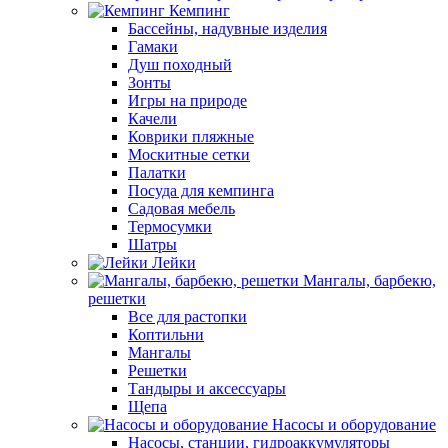
Кемпинг
Бассейны, надувные изделия
Гамаки
Душ походный
Зонты
Игры на природе
Качели
Коврики пляжные
Москитные сетки
Палатки
Посуда для кемпинга
Садовая мебель
Термосумки
Шатры
Лейки
Мангалы, барбекю,
решетки
Все для растопки
Коптильни
Мангалы
Решетки
Тандыры и аксессуары
Щепа
Насосы и оборудование
Насосы, станции, гидроаккумуляторы