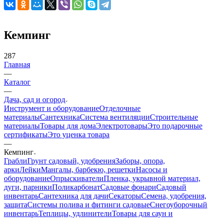
Кемпинг
287
Главная
—
Каталог
—
Дача, сад и огород
Инструмент и оборудование
Отделочные
материалы
Сантехника
Система вентиляции
Строительные
материалы
Товары для дома
Электротовары
Это подарочные
сертификаты
Это уценка товара
—
Кемпинг
Грабли
Грунт садовый, удобрения
Заборы, опора,
арки
Лейки
Мангалы, барбекю, решетки
Насосы и
оборудование
Опрыскиватели
Пленка, укрывной материал,
дуги, парники
Поликарбонат
Садовые фонари
Садовый
инвентарь
Сантехника для дачи
Секаторы
Семена, удобрения,
защита
Системы полива и фитинги садовые
Снегоуборочный
инвентарь
Теплицы, удлинители
Товары для саун и