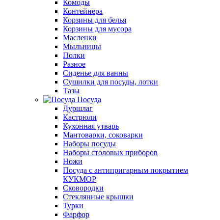
Комоды
Контейнера
Корзины для белья
Корзины для мусора
Масленки
Мыльницы
Полки
Разное
Сиденье для ванны
Сушилки для посуды, лотки
Тазы
Посуда
Дуршлаг
Кастрюли
Кухонная утварь
Мантоварки, соковарки
Наборы посуды
Наборы столовых приборов
Ножи
Посуда с антипригарным покрытием
КУКМОР
Сковородки
Стеклянные крышки
Турки
Фарфор