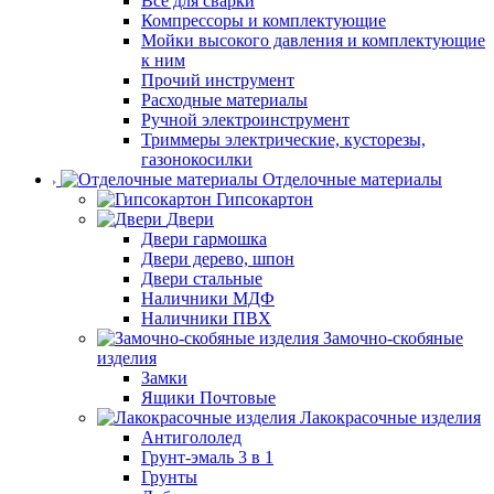
Все для сварки
Компрессоры и комплектующие
Мойки высокого давления и комплектующие
к ним
Прочий инструмент
Расходные материалы
Ручной электроинструмент
Триммеры электрические, кусторезы,
газонокосилки
Отделочные материалы
Гипсокартон
Двери
Двери гармошка
Двери дерево, шпон
Двери стальные
Наличники МДФ
Наличники ПВХ
Замочно-скобяные
изделия
Замки
Ящики Почтовые
Лакокрасочные изделия
Антигололед
Грунт-эмаль 3 в 1
Грунты