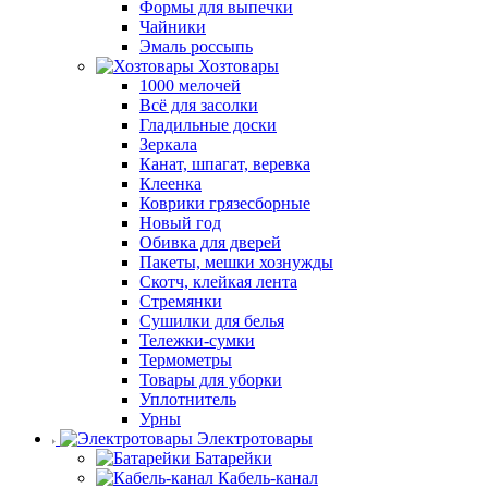
Формы для выпечки
Чайники
Эмаль россыпь
Хозтовары
1000 мелочей
Всё для засолки
Гладильные доски
Зеркала
Канат, шпагат, веревка
Клеенка
Коврики грязесборные
Новый год
Обивка для дверей
Пакеты, мешки хознужды
Скотч, клейкая лента
Стремянки
Сушилки для белья
Тележки-сумки
Термометры
Товары для уборки
Уплотнитель
Урны
Электротовары
Батарейки
Кабель-канал