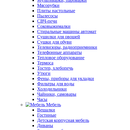
Мультиварки, пароварки
Мясорубки
Плиты настольные
Пылесосы
СВЧ-печи
Соковыжималки
Стиральные машины автомат
Сушилки для овощей
Сушки для обуви
Телевизоры, радиоприемники
Телефонные аппараты
Тепловое оборудование
Термоса
Тостер, хлебопечь
Утюги
Фены, приборы для укладки
Фильтры для воды
Холодильники
Чайники, самовары
Часы
Мебель
Вешалки
Гостиные
Детская корпусная мебель
Диваны