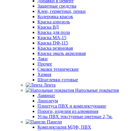
Добавки в цемент
Защитные средства
Клеи, герметики, пенки
Колеровка красок
Краска аэрозоль
Краска ВД
Краска для пола
Краска МА-15
Краска ПФ-115
Краска резиновая
Краска эмаль акриловая
Лаки
Прочее
Смазки технические
Химия
Шпатлевки готовые
Лента
Напольные покрытия
Ламинат
Линолеум
Плинтуса ПВХ и комплектующие
Пороги, изделия из алюминия
Углы ПВХ текстурные цветные 2,7м.
Панели
Комплектация МДФ, ПВХ