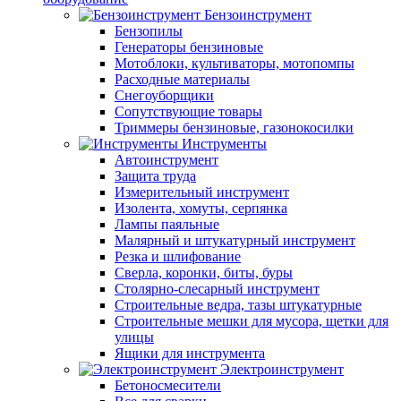
Бензоинструмент
Бензопилы
Генераторы бензиновые
Мотоблоки, культиваторы, мотопомпы
Расходные материалы
Снегоуборщики
Сопутствующие товары
Триммеры бензиновые, газонокосилки
Инструменты
Автоинструмент
Защита труда
Измерительный инструмент
Изолента, хомуты, серпянка
Лампы паяльные
Малярный и штукатурный инструмент
Резка и шлифование
Сверла, коронки, биты, буры
Столярно-слесарный инструмент
Строительные ведра, тазы штукатурные
Строительные мешки для мусора, щетки для
улицы
Ящики для инструмента
Электроинструмент
Бетоносмесители