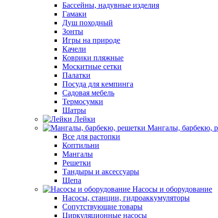
Бассейны, надувные изделия
Гамаки
Душ походный
Зонты
Игры на природе
Качели
Коврики пляжные
Москитные сетки
Палатки
Посуда для кемпинга
Садовая мебель
Термосумки
Шатры
Лейки
Мангалы, барбекю, 
Все для растопки
Коптильни
Мангалы
Решетки
Тандыры и аксессуары
Щепа
Насосы и оборудование
Насосы, станции, гидроаккумуляторы
Сопутствующие товары
Циркуляционные насосы