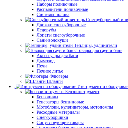
Наборы поливочные
Распылители поливочные
Системы полива
Снегоуборочный инв
Движки снегоуборочные
Ледорубы
Лопаты снегоуборочные
Сани-волокуши
Теплицы, удлинители
Товары для саун и бань
Аксессуары для бани
Дымоход
Печи
Печное литье
Флюгеры
Шланги
Инструмент и оборудова
Бензоинструмент
Бензопилы
Генераторы бензиновые
Мотоблоки, культиваторы, мотопомпы
Расходные материалы
Снегоуборщики
Сопутствующие товары
Триммеры бензиновые, газонокосилки