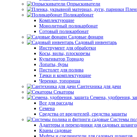
Опрыскиватели
Пленк
Поликарбонат
Комплектующие
Монолитный поликарбонат
Сотовый поликарбонат
Садовые фонари
Садовый инвентарь
Инструмент для обработки
Косы, вилы, плоскорезы
Культиватор Торнадо
Лопаты, буры
Пистолет для полива
Тачки и комплектующие
Черенки, топорища
Сантехника для дачи
Секаторы
Семена, удобрения, з
Все для рассады
Семена
Средства от вредителей, средства защиты
Системы пол
Адаптеры и переходники для садовых шланго
Краны садовые
Муфты и соединители для садовых шлангов