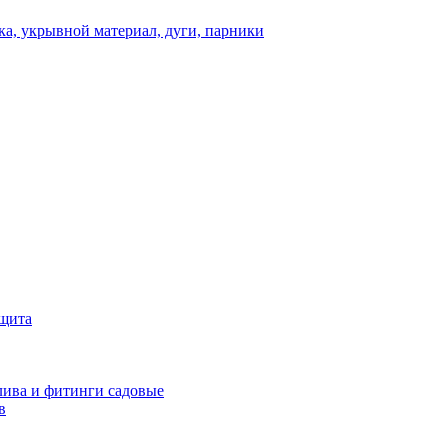
а, укрывной материал, дуги, парники
ащита
ива и фитинги садовые
в