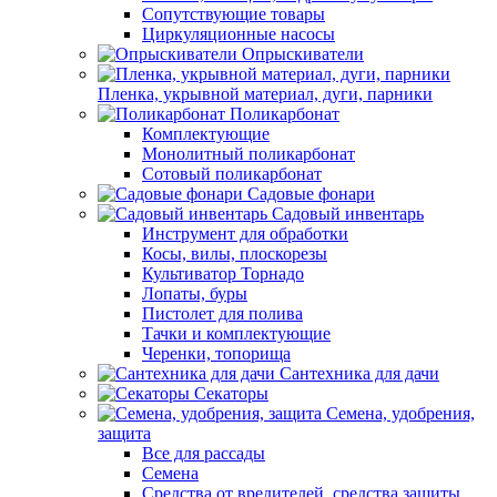
Сопутствующие товары
Циркуляционные насосы
Опрыскиватели
Пленка, укрывной материал, дуги, парники
Поликарбонат
Комплектующие
Монолитный поликарбонат
Сотовый поликарбонат
Садовые фонари
Садовый инвентарь
Инструмент для обработки
Косы, вилы, плоскорезы
Культиватор Торнадо
Лопаты, буры
Пистолет для полива
Тачки и комплектующие
Черенки, топорища
Сантехника для дачи
Секаторы
Семена, удобрения,
защита
Все для рассады
Семена
Средства от вредителей, средства защиты