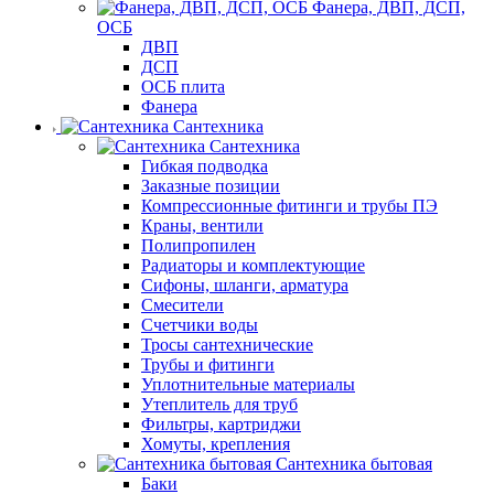
Фанера, ДВП, ДСП,
ОСБ
ДВП
ДСП
ОСБ плита
Фанера
Сантехника
Сантехника
Гибкая подводка
Заказные позиции
Компрессионные фитинги и трубы ПЭ
Краны, вентили
Полипропилен
Радиаторы и комплектующие
Сифоны, шланги, арматура
Смесители
Счетчики воды
Тросы сантехнические
Трубы и фитинги
Уплотнительные материалы
Утеплитель для труб
Фильтры, картриджи
Хомуты, крепления
Сантехника бытовая
Баки