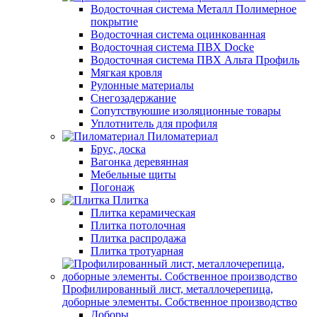
Водосточная система Металл Полимерное
покрытие
Водосточная система оцинкованная
Водосточная система ПВХ Docke
Водосточная система ПВХ Альта Профиль
Мягкая кровля
Рулонные материалы
Снегозадержание
Сопутствуюшие изоляционные товары
Уплотнитель для профиля
Пиломатериал
Брус, доска
Вагонка деревянная
Мебельные щиты
Погонаж
Плитка
Плитка керамическая
Плитка потолочная
Плитка распродажа
Плитка тротуарная
Профилированный лист, металлочерепица,
доборные элементы. Собственное производство
Доборы