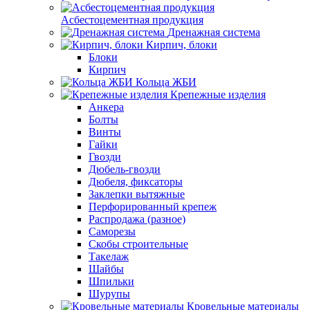
Асбестоцементная продукция
Дренажная система
Кирпич, блоки
Блоки
Кирпич
Кольца ЖБИ
Крепежные изделия
Анкера
Болты
Винты
Гайки
Гвозди
Дюбель-гвозди
Дюбеля, фиксаторы
Заклепки вытяжные
Перфорированный крепеж
Распродажа (разное)
Саморезы
Скобы строительные
Такелаж
Шайбы
Шпильки
Шурупы
Кровельные материалы