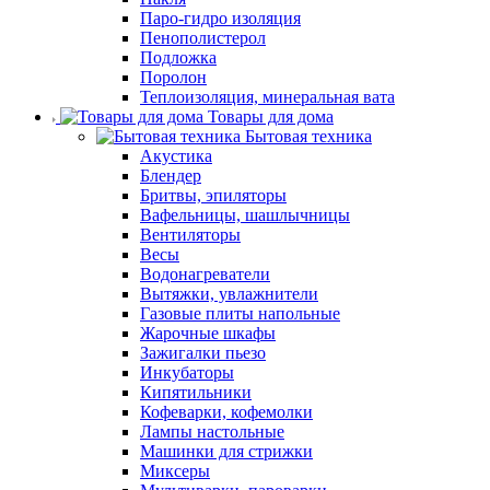
Паро-гидро изоляция
Пенополистерол
Подложка
Поролон
Теплоизоляция, минеральная вата
Товары для дома
Бытовая техника
Акустика
Блендер
Бритвы, эпиляторы
Вафельницы, шашлычницы
Вентиляторы
Весы
Водонагреватели
Вытяжки, увлажнители
Газовые плиты напольные
Жарочные шкафы
Зажигалки пьезо
Инкубаторы
Кипятильники
Кофеварки, кофемолки
Лампы настольные
Машинки для стрижки
Миксеры