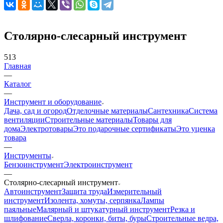
Столярно-слесарный инструмент
513
Главная
—
Каталог
—
Инструмент и оборудование
Дача, сад и огород
Отделочные материалы
Сантехника
Система
вентиляции
Строительные материалы
Товары для
дома
Электротовары
Это подарочные сертификаты
Это уценка
товара
—
Инструменты
Бензоинструмент
Электроинструмент
—
Столярно-слесарный инструмент
Автоинструмент
Защита труда
Измерительный
инструмент
Изолента, хомуты, серпянка
Лампы
паяльные
Малярный и штукатурный инструмент
Резка и
шлифование
Сверла, коронки, биты, буры
Строительные ведра,