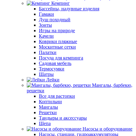
Кемпинг
Бассейны, надувные изделия
Гамаки
Душ походный
Зонты
Игры на природе
Качели
Коврики пляжные
Москитные сетки
Палатки
Посуда для кемпинга
Садовая мебель
Термосумки
Шатры
Лейки
Мангалы, барбекю,
решетки
Все для растопки
Коптильни
Мангалы
Решетки
Тандыры и аксессуары
Щепа
Насосы и оборудование
Насосы, станции, гидроаккумуляторы