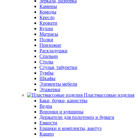
Зеркала, разборка
Камины
Комоды
Кресло
Кровати
Кухни
Матрасы
Полки
Прихожие
Раскладушки
Спальни
Столы
Стулья, табуретки
Тумбы
Шкафы
Элементы мебели
Этажерки
Пластмассовые изделия
Баки, бочки, канистры
Ведра
Воронки и кувшины
Держатели для полотенец и бумаги
Емкости
Ершики и комплекты, вантуз
Кашпо