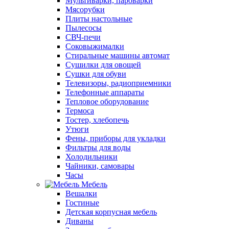
Мультиварки, пароварки
Мясорубки
Плиты настольные
Пылесосы
СВЧ-печи
Соковыжималки
Стиральные машины автомат
Сушилки для овощей
Сушки для обуви
Телевизоры, радиоприемники
Телефонные аппараты
Тепловое оборудование
Термоса
Тостер, хлебопечь
Утюги
Фены, приборы для укладки
Фильтры для воды
Холодильники
Чайники, самовары
Часы
Мебель
Вешалки
Гостиные
Детская корпусная мебель
Диваны