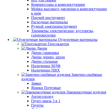
Все для сварки
Компрессоры и комплектующие
Мойки высокого давления и комплектующие
к ним
Прочий инструмент
Расходные материалы
Ручной электроинструмент
Триммеры электрические, кусторезы,
газонокосилки
Отделочные материалы
Гипсокартон
Двери
Двери гармошка
Двери дерево, шпон
Двери стальные
Наличники МДФ
Наличники ПВХ
Замочно-скобяные
изделия
Замки
Ящики Почтовые
Лакокрасочные изделия
Антигололед
Грунт-эмаль 3 в 1
Грунты