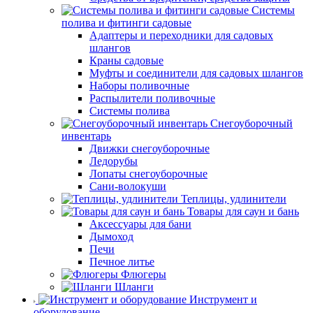
Системы
полива и фитинги садовые
Адаптеры и переходники для садовых
шлангов
Краны садовые
Муфты и соединители для садовых шлангов
Наборы поливочные
Распылители поливочные
Системы полива
Снегоуборочный
инвентарь
Движки снегоуборочные
Ледорубы
Лопаты снегоуборочные
Сани-волокуши
Теплицы, удлинители
Товары для саун и бань
Аксессуары для бани
Дымоход
Печи
Печное литье
Флюгеры
Шланги
Инструмент и
оборудование