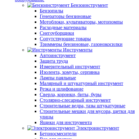
Бензоинструмент
Бензопилы
Генераторы бензиновые
Мотоблоки, культиваторы, мотопомпы
Расходные материалы
Снегоуборщики
Сопутствующие товары
Триммеры бензиновые, газонокосилки
Инструменты
Автоинструмент
Защита труда
Измерительный инструмент
Изолента, хомуты, серпянка
Лампы паяльные
Малярный и штукатурный инструмент
Резка и шлифование
Сверла, коронки, биты, буры
Столярно-слесарный инструмент
Строительные ведра, тазы штукатурные
Строительные мешки для мусора, щетки для
улицы
Ящики для инструмента
Электроинструмент
Бетоносмесители