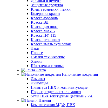
Добавки в цемент
Защитные средства
Клеи, герметики, пенки
Колеровка красок
Краска аэрозоль
Краска ВД
Краска для пола
Краска МА-15
Краска ПФ-115
Краска резиновая
Краска эмаль акриловая
Лаки
Прочее
Смазки технические
Химия
Шпатлевки готовые
Лента
Напольные покрытия
Ламинат
Линолеум
Плинтуса ПВХ и комплектующие
Пороги, изделия из алюминия
Углы ПВХ текстурные цветные 2,7м.
Панели
Комплектация МДФ, ПВХ