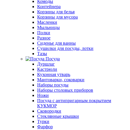
Комоды
Контейнера
Корзины для белья
Корзины для мусора
Масленки
Мыльницы
Полки
Разное
Сиденье для ванны
Сушилки для посуды, лотки
Тазы
Посуда
Дуршлаг
Кастрюли
Кухонная утварь
Мантоварки, соковарки
Наборы посуды
Наборы столовых приборов
Ножи
Посуда с антипригарным покрытием
КУКМОР
Сковородки
Стеклянные крышки
Турки
Фарфор