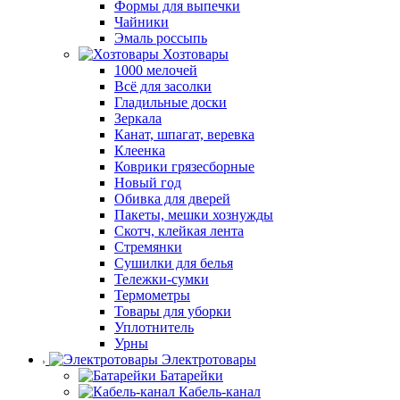
Формы для выпечки
Чайники
Эмаль россыпь
Хозтовары
1000 мелочей
Всё для засолки
Гладильные доски
Зеркала
Канат, шпагат, веревка
Клеенка
Коврики грязесборные
Новый год
Обивка для дверей
Пакеты, мешки хознужды
Скотч, клейкая лента
Стремянки
Сушилки для белья
Тележки-сумки
Термометры
Товары для уборки
Уплотнитель
Урны
Электротовары
Батарейки
Кабель-канал