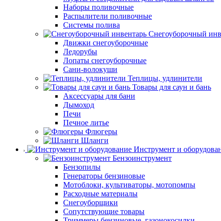
Наборы поливочные
Распылители поливочные
Системы полива
Снегоуборочный инв
Движки снегоуборочные
Ледорубы
Лопаты снегоуборочные
Сани-волокуши
Теплицы, удлинители
Товары для саун и бань
Аксессуары для бани
Дымоход
Печи
Печное литье
Флюгеры
Шланги
Инструмент и оборудова
Бензоинструмент
Бензопилы
Генераторы бензиновые
Мотоблоки, культиваторы, мотопомпы
Расходные материалы
Снегоуборщики
Сопутствующие товары
Триммеры бензиновые, газонокосилки