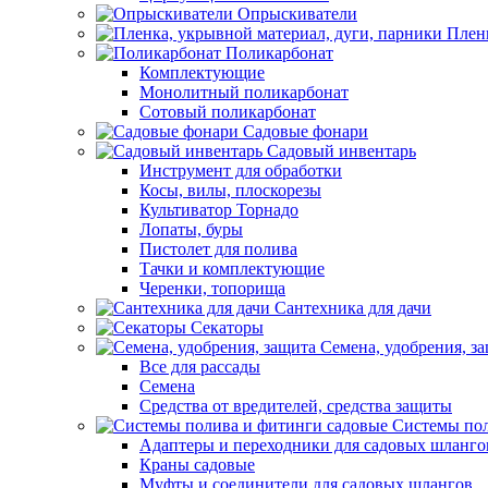
Опрыскиватели
Пленк
Поликарбонат
Комплектующие
Монолитный поликарбонат
Сотовый поликарбонат
Садовые фонари
Садовый инвентарь
Инструмент для обработки
Косы, вилы, плоскорезы
Культиватор Торнадо
Лопаты, буры
Пистолет для полива
Тачки и комплектующие
Черенки, топорища
Сантехника для дачи
Секаторы
Семена, удобрения, з
Все для рассады
Семена
Средства от вредителей, средства защиты
Системы пол
Адаптеры и переходники для садовых шланго
Краны садовые
Муфты и соединители для садовых шлангов