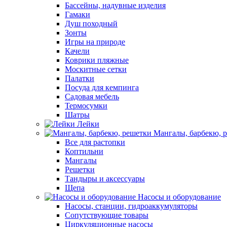
Бассейны, надувные изделия
Гамаки
Душ походный
Зонты
Игры на природе
Качели
Коврики пляжные
Москитные сетки
Палатки
Посуда для кемпинга
Садовая мебель
Термосумки
Шатры
Лейки
Мангалы, барбекю, 
Все для растопки
Коптильни
Мангалы
Решетки
Тандыры и аксессуары
Щепа
Насосы и оборудование
Насосы, станции, гидроаккумуляторы
Сопутствующие товары
Циркуляционные насосы