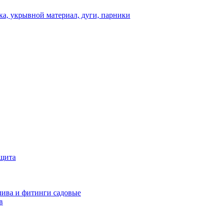
а, укрывной материал, дуги, парники
ащита
ива и фитинги садовые
в