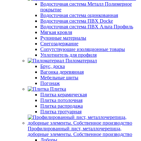
Водосточная система Металл Полимерное
покрытие
Водосточная система оцинкованная
Водосточная система ПВХ Docke
Водосточная система ПВХ Альта Профиль
Мягкая кровля
Рулонные материалы
Снегозадержание
Сопутствуюшие изоляционные товары
Уплотнитель для профиля
Пиломатериал
Брус, доска
Вагонка деревянная
Мебельные щиты
Погонаж
Плитка
Плитка керамическая
Плитка потолочная
Плитка распродажа
Плитка тротуарная
Профилированный лист, металлочерепица,
доборные элементы. Собственное производство
Доборы