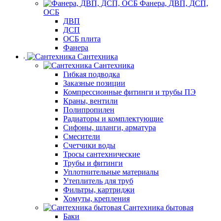
Фанера, ДВП, ДСП,
ОСБ
ДВП
ДСП
ОСБ плита
Фанера
Сантехника
Сантехника
Гибкая подводка
Заказные позиции
Компрессионные фитинги и трубы ПЭ
Краны, вентили
Полипропилен
Радиаторы и комплектующие
Сифоны, шланги, арматура
Смесители
Счетчики воды
Тросы сантехнические
Трубы и фитинги
Уплотнительные материалы
Утеплитель для труб
Фильтры, картриджи
Хомуты, крепления
Сантехника бытовая
Баки