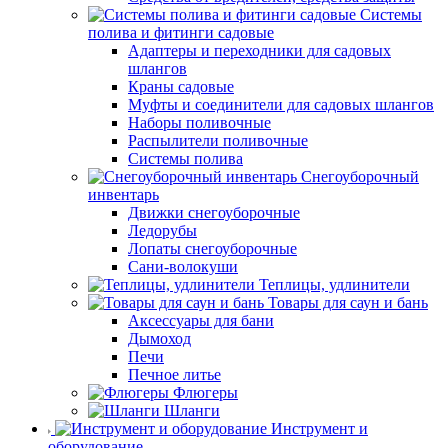
Системы
полива и фитинги садовые
Адаптеры и переходники для садовых
шлангов
Краны садовые
Муфты и соединители для садовых шлангов
Наборы поливочные
Распылители поливочные
Системы полива
Снегоуборочный
инвентарь
Движки снегоуборочные
Ледорубы
Лопаты снегоуборочные
Сани-волокуши
Теплицы, удлинители
Товары для саун и бань
Аксессуары для бани
Дымоход
Печи
Печное литье
Флюгеры
Шланги
Инструмент и
оборудование