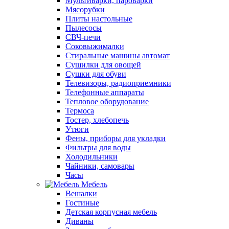
Мультиварки, пароварки
Мясорубки
Плиты настольные
Пылесосы
СВЧ-печи
Соковыжималки
Стиральные машины автомат
Сушилки для овощей
Сушки для обуви
Телевизоры, радиоприемники
Телефонные аппараты
Тепловое оборудование
Термоса
Тостер, хлебопечь
Утюги
Фены, приборы для укладки
Фильтры для воды
Холодильники
Чайники, самовары
Часы
Мебель
Вешалки
Гостиные
Детская корпусная мебель
Диваны