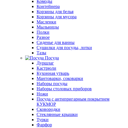
Комоды
Контейнера
Корзины для белья
Корзины для мусора
Масленки
Мыльницы
Полки
Разное
Сиденье для ванны
Сушилки для посуды, лотки
Тазы
Посуда
Дуршлаг
Кастрюли
Кухонная утварь
Мантоварки, соковарки
Наборы посуды
Наборы столовых приборов
Ножи
Посуда с антипригарным покрытием
КУКМОР
Сковородки
Стеклянные крышки
Турки
Фарфор