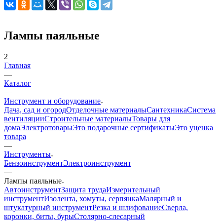
Лампы паяльные
2
Главная
—
Каталог
—
Инструмент и оборудование
Дача, сад и огород
Отделочные материалы
Сантехника
Система
вентиляции
Строительные материалы
Товары для
дома
Электротовары
Это подарочные сертификаты
Это уценка
товара
—
Инструменты
Бензоинструмент
Электроинструмент
—
Лампы паяльные
Автоинструмент
Защита труда
Измерительный
инструмент
Изолента, хомуты, серпянка
Малярный и
штукатурный инструмент
Резка и шлифование
Сверла,
коронки, биты, буры
Столярно-слесарный