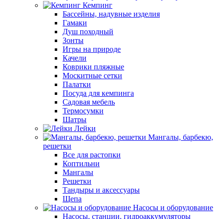
Кемпинг
Бассейны, надувные изделия
Гамаки
Душ походный
Зонты
Игры на природе
Качели
Коврики пляжные
Москитные сетки
Палатки
Посуда для кемпинга
Садовая мебель
Термосумки
Шатры
Лейки
Мангалы, барбекю,
решетки
Все для растопки
Коптильни
Мангалы
Решетки
Тандыры и аксессуары
Щепа
Насосы и оборудование
Насосы, станции, гидроаккумуляторы