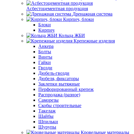
Асбестоцементная продукция
Дренажная система
Кирпич, блоки
Блоки
Кирпич
Кольца ЖБИ
Крепежные изделия
Анкера
Болты
Винты
Гайки
Гвозди
Дюбель-гвозди
Дюбеля, фиксаторы
Заклепки вытяжные
Перфорированный крепеж
Распродажа (разное)
Саморезы
Скобы строительные
Такелаж
Шайбы
Шпильки
Шурупы
Кровельные материалы