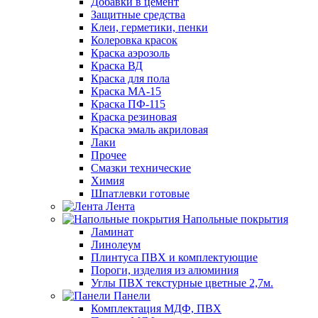
Добавки в цемент
Защитные средства
Клеи, герметики, пенки
Колеровка красок
Краска аэрозоль
Краска ВД
Краска для пола
Краска МА-15
Краска ПФ-115
Краска резиновая
Краска эмаль акриловая
Лаки
Прочее
Смазки технические
Химия
Шпатлевки готовые
Лента
Напольные покрытия
Ламинат
Линолеум
Плинтуса ПВХ и комплектующие
Пороги, изделия из алюминия
Углы ПВХ текстурные цветные 2,7м.
Панели
Комплектация МДФ, ПВХ