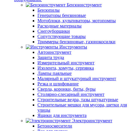
Бензоинструмент
Бензопилы
Генераторы бензиновые
Мотоблоки, культиваторы, мотопомпы
Расходные материалы
Снегоуборщики
Сопутствующие товары
Триммеры бензиновые, газонокосилки
Инструменты
Автоинструмент
Защита труда
Измерительный инструмент
Изолента, хомуты, серпянка
Лампы паяльные
Малярный и штукатурный инструмент
Резка и шлифование
Сверла, коронки, биты, буры
Столярно-слесарный инструмент
Строительные ведра, тазы штукатурные
Строительные мешки для мусора, щетки для
улицы
Ящики для инструмента
Электроинструмент
Бетоносмесители