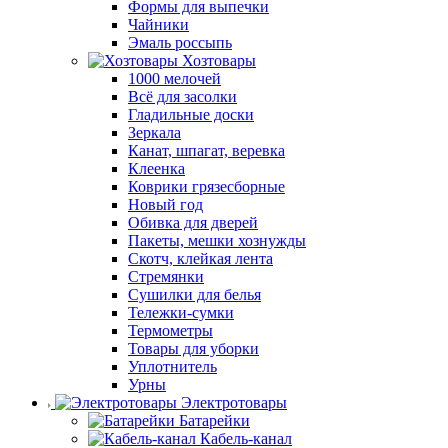
Формы для выпечки
Чайники
Эмаль россыпь
Хозтовары
1000 мелочей
Всё для засолки
Гладильные доски
Зеркала
Канат, шпагат, веревка
Клеенка
Коврики грязесборные
Новый год
Обивка для дверей
Пакеты, мешки хознужды
Скотч, клейкая лента
Стремянки
Сушилки для белья
Тележки-сумки
Термометры
Товары для уборки
Уплотнитель
Урны
Электротовары
Батарейки
Кабель-канал