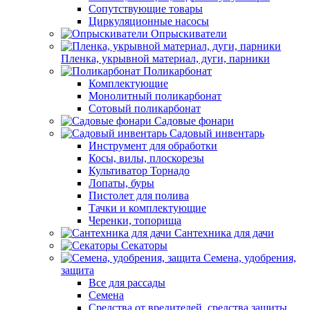
Сопутствующие товары
Циркуляционные насосы
Опрыскиватели
Пленка, укрывной материал, дуги, парники
Поликарбонат
Комплектующие
Монолитный поликарбонат
Сотовый поликарбонат
Садовые фонари
Садовый инвентарь
Инструмент для обработки
Косы, вилы, плоскорезы
Культиватор Торнадо
Лопаты, буры
Пистолет для полива
Тачки и комплектующие
Черенки, топорища
Сантехника для дачи
Секаторы
Семена, удобрения,
защита
Все для рассады
Семена
Средства от вредителей, средства защиты