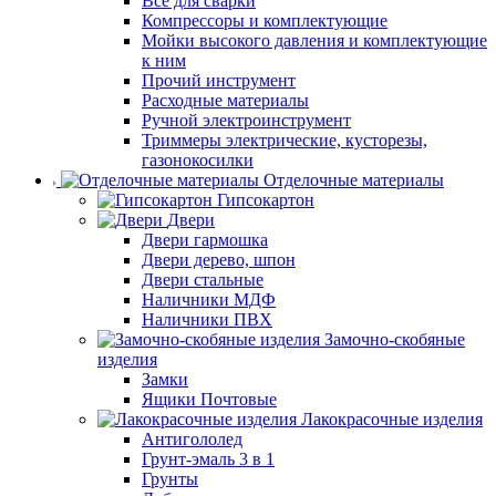
Все для сварки
Компрессоры и комплектующие
Мойки высокого давления и комплектующие
к ним
Прочий инструмент
Расходные материалы
Ручной электроинструмент
Триммеры электрические, кусторезы,
газонокосилки
Отделочные материалы
Гипсокартон
Двери
Двери гармошка
Двери дерево, шпон
Двери стальные
Наличники МДФ
Наличники ПВХ
Замочно-скобяные
изделия
Замки
Ящики Почтовые
Лакокрасочные изделия
Антигололед
Грунт-эмаль 3 в 1
Грунты