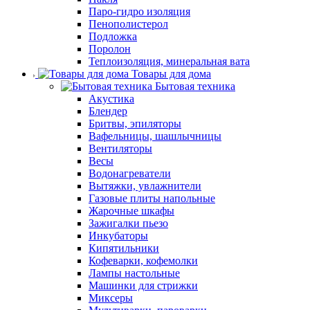
Паро-гидро изоляция
Пенополистерол
Подложка
Поролон
Теплоизоляция, минеральная вата
Товары для дома
Бытовая техника
Акустика
Блендер
Бритвы, эпиляторы
Вафельницы, шашлычницы
Вентиляторы
Весы
Водонагреватели
Вытяжки, увлажнители
Газовые плиты напольные
Жарочные шкафы
Зажигалки пьезо
Инкубаторы
Кипятильники
Кофеварки, кофемолки
Лампы настольные
Машинки для стрижки
Миксеры