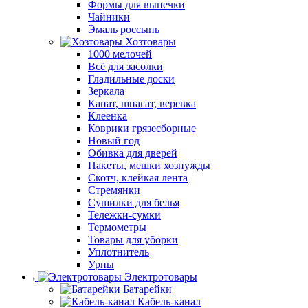
Формы для выпечки
Чайники
Эмаль россыпь
Хозтовары
1000 мелочей
Всё для засолки
Гладильные доски
Зеркала
Канат, шпагат, веревка
Клеенка
Коврики грязесборные
Новый год
Обивка для дверей
Пакеты, мешки хознужды
Скотч, клейкая лента
Стремянки
Сушилки для белья
Тележки-сумки
Термометры
Товары для уборки
Уплотнитель
Урны
Электротовары
Батарейки
Кабель-канал