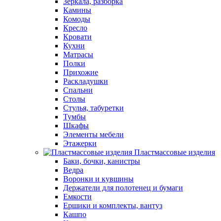
Зеркала, разборка
Камины
Комоды
Кресло
Кровати
Кухни
Матрасы
Полки
Прихожие
Раскладушки
Спальни
Столы
Стулья, табуретки
Тумбы
Шкафы
Элементы мебели
Этажерки
Пластмассовые изделия
Баки, бочки, канистры
Ведра
Воронки и кувшины
Держатели для полотенец и бумаги
Емкости
Ершики и комплекты, вантуз
Кашпо