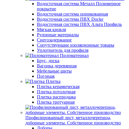
Водосточная система Металл Полимерное
покрытие
Водосточная система оцинкованная
Водосточная система ПВХ Docke
Водосточная система ПВХ Альта Профиль
Мягкая кровля
Рулонные материалы
Снегозадержание
Сопутствуюшие изоляционные товары
Уплотнитель для профиля
Пиломатериал
Брус, доска
Вагонка деревянная
Мебельные щиты
Погонаж
Плитка
Плитка керамическая
Плитка потолочная
Плитка распродажа
Плитка тротуарная
Профилированный лист, металлочерепица,
доборные элементы. Собственное производство
Доборы