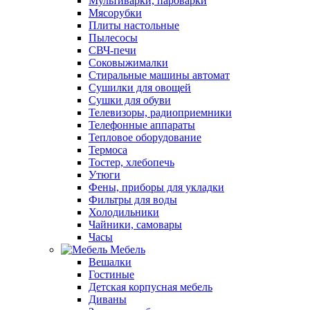
Мультиварки, пароварки
Мясорубки
Плиты настольные
Пылесосы
СВЧ-печи
Соковыжималки
Стиральные машины автомат
Сушилки для овощей
Сушки для обуви
Телевизоры, радиоприемники
Телефонные аппараты
Тепловое оборудование
Термоса
Тостер, хлебопечь
Утюги
Фены, приборы для укладки
Фильтры для воды
Холодильники
Чайники, самовары
Часы
Мебель
Вешалки
Гостиные
Детская корпусная мебель
Диваны