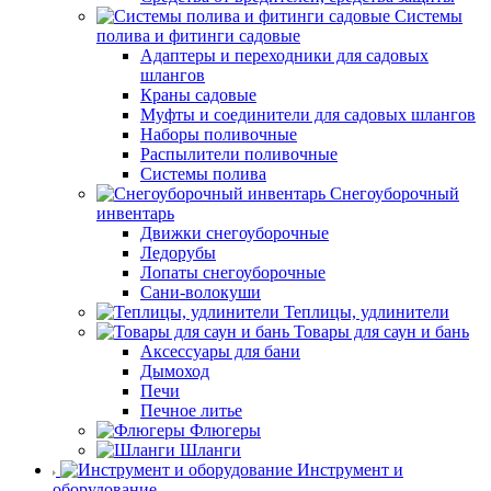
Системы
полива и фитинги садовые
Адаптеры и переходники для садовых
шлангов
Краны садовые
Муфты и соединители для садовых шлангов
Наборы поливочные
Распылители поливочные
Системы полива
Снегоуборочный
инвентарь
Движки снегоуборочные
Ледорубы
Лопаты снегоуборочные
Сани-волокуши
Теплицы, удлинители
Товары для саун и бань
Аксессуары для бани
Дымоход
Печи
Печное литье
Флюгеры
Шланги
Инструмент и
оборудование