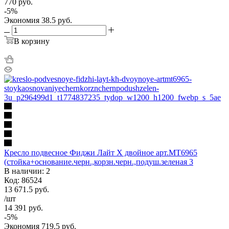
770
руб.
-
5
%
Экономия
38.5
руб.
В корзину
Кресло подвесное Фиджи Лайт Х двойное арт.МТ6965
(стойка+основание.черн.,корзн.черн.,подуш.зеленая 3
В наличии: 2
Код: 86524
13 671.5
руб.
/шт
14 391
руб.
-
5
%
Экономия
719.5
руб.