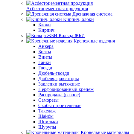
Асбестоцементная продукция
Дренажная система
Кирпич, блоки
Блоки
Кирпич
Кольца ЖБИ
Крепежные изделия
Анкера
Болты
Винты
Гайки
Гвозди
Дюбель-гвозди
Дюбеля, фиксаторы
Заклепки вытяжные
Перфорированный крепеж
Распродажа (разное)
Саморезы
Скобы строительные
Такелаж
Шайбы
Шпильки
Шурупы
Кровельные материалы