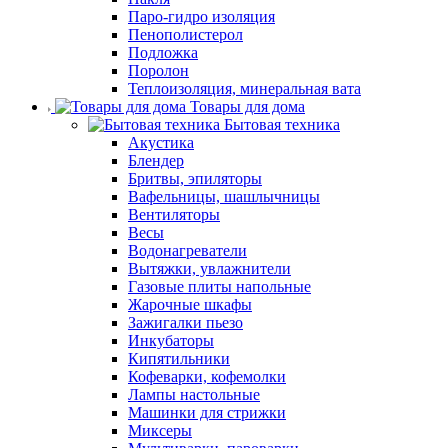
Паро-гидро изоляция
Пенополистерол
Подложка
Поролон
Теплоизоляция, минеральная вата
Товары для дома
Бытовая техника
Акустика
Блендер
Бритвы, эпиляторы
Вафельницы, шашлычницы
Вентиляторы
Весы
Водонагреватели
Вытяжки, увлажнители
Газовые плиты напольные
Жарочные шкафы
Зажигалки пьезо
Инкубаторы
Кипятильники
Кофеварки, кофемолки
Лампы настольные
Машинки для стрижки
Миксеры