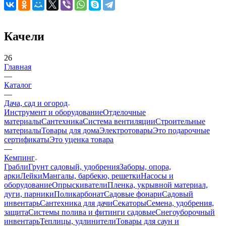
Качели
26
Главная
—
Каталог
—
Дача, сад и огород
Инструмент и оборудование
Отделочные
материалы
Сантехника
Система вентиляции
Строительные
материалы
Товары для дома
Электротовары
Это подарочные
сертификаты
Это уценка товара
—
Кемпинг
Грабли
Грунт садовый, удобрения
Заборы, опора,
арки
Лейки
Мангалы, барбекю, решетки
Насосы и
оборудование
Опрыскиватели
Пленка, укрывной материал,
дуги, парники
Поликарбонат
Садовые фонари
Садовый
инвентарь
Сантехника для дачи
Секаторы
Семена, удобрения,
защита
Системы полива и фитинги садовые
Снегоуборочный
инвентарь
Теплицы, удлинители
Товары для саун и