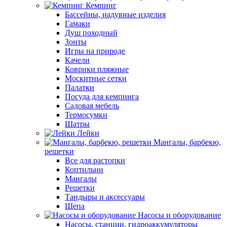
Кемпинг
Бассейны, надувные изделия
Гамаки
Душ походный
Зонты
Игры на природе
Качели
Коврики пляжные
Москитные сетки
Палатки
Посуда для кемпинга
Садовая мебель
Термосумки
Шатры
Лейки
Мангалы, барбекю,
решетки
Все для растопки
Коптильни
Мангалы
Решетки
Тандыры и аксессуары
Щепа
Насосы и оборудование
Насосы, станции, гидроаккумуляторы