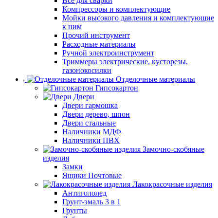
Все для сварки
Компрессоры и комплектующие
Мойки высокого давления и комплектующие
к ним
Прочий инструмент
Расходные материалы
Ручной электроинструмент
Триммеры электрические, кусторезы,
газонокосилки
Отделочные материалы
Гипсокартон
Двери
Двери гармошка
Двери дерево, шпон
Двери стальные
Наличники МДФ
Наличники ПВХ
Замочно-скобяные
изделия
Замки
Ящики Почтовые
Лакокрасочные изделия
Антигололед
Грунт-эмаль 3 в 1
Грунты