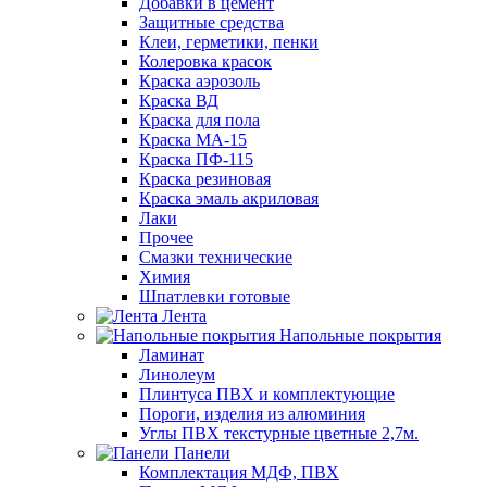
Добавки в цемент
Защитные средства
Клеи, герметики, пенки
Колеровка красок
Краска аэрозоль
Краска ВД
Краска для пола
Краска МА-15
Краска ПФ-115
Краска резиновая
Краска эмаль акриловая
Лаки
Прочее
Смазки технические
Химия
Шпатлевки готовые
Лента
Напольные покрытия
Ламинат
Линолеум
Плинтуса ПВХ и комплектующие
Пороги, изделия из алюминия
Углы ПВХ текстурные цветные 2,7м.
Панели
Комплектация МДФ, ПВХ