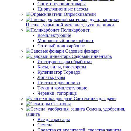
Сопутствующие товары
Циркуляционные насосы
Опрыскиватели
Пленка, укрывной материал, дуги, парники
Поликарбонат
Комплектующие
Монолитный поликарбонат
Сотовый поликарбонат
Садовые фонари
Садовый инвентарь
Инструмент для обработки
Косы, вилы, плоскорезы
Культиватор Торнадо
Лопаты, буры
Пистолет для полива
Тачки и комплектующие
Черенки, топорища
Сантехника для дачи
Секаторы
Семена, удобрения,
защита
Все для рассады
Семена
Средства от вредителей, средства защиты