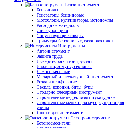
Бензоинструмент
Бензопилы
Генераторы бензиновые
Мотоблоки, культиваторы, мотопомпы
Расходные материалы
Снегоуборщики
Сопутствующие товары
Триммеры бензиновые, газонокосилки
Инструменты
Автоинструмент
Защита труда
Измерительный инструмент
Изолента, хомуты, серпянка
Лампы паяльные
Малярный и штукатурный инструмент
Резка и шлифование
Сверла, коронки, биты, буры
Столярно-слесарный инструмент
Строительные ведра, тазы штукатурные
Строительные мешки для мусора, щетки для
улицы
Ящики для инструмента
Электроинструмент
Бетоносмесители