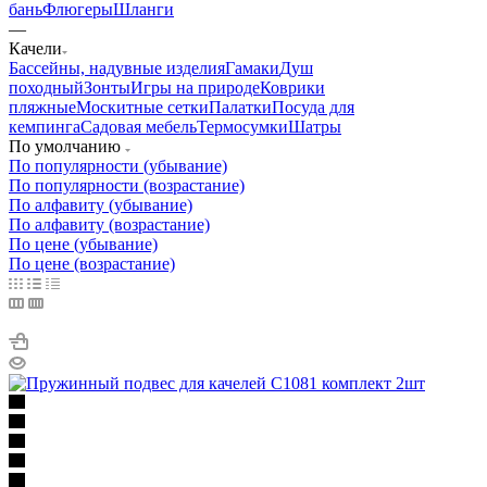
бань
Флюгеры
Шланги
—
Качели
Бассейны, надувные изделия
Гамаки
Душ
походный
Зонты
Игры на природе
Коврики
пляжные
Москитные сетки
Палатки
Посуда для
кемпинга
Садовая мебель
Термосумки
Шатры
По умолчанию
По популярности (убывание)
По популярности (возрастание)
По алфавиту (убывание)
По алфавиту (возрастание)
По цене (убывание)
По цене (возрастание)