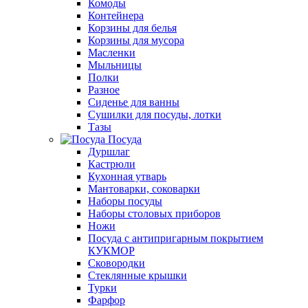
Комоды
Контейнера
Корзины для белья
Корзины для мусора
Масленки
Мыльницы
Полки
Разное
Сиденье для ванны
Сушилки для посуды, лотки
Тазы
Посуда
Дуршлаг
Кастрюли
Кухонная утварь
Мантоварки, соковарки
Наборы посуды
Наборы столовых приборов
Ножи
Посуда с антипригарным покрытием
КУКМОР
Сковородки
Стеклянные крышки
Турки
Фарфор