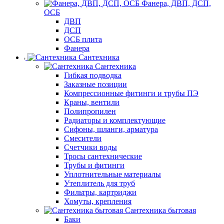
Фанера, ДВП, ДСП,
ОСБ
ДВП
ДСП
ОСБ плита
Фанера
Сантехника
Сантехника
Гибкая подводка
Заказные позиции
Компрессионные фитинги и трубы ПЭ
Краны, вентили
Полипропилен
Радиаторы и комплектующие
Сифоны, шланги, арматура
Смесители
Счетчики воды
Тросы сантехнические
Трубы и фитинги
Уплотнительные материалы
Утеплитель для труб
Фильтры, картриджи
Хомуты, крепления
Сантехника бытовая
Баки