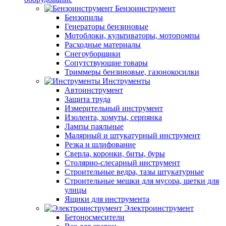
Бензоинструмент
Бензопилы
Генераторы бензиновые
Мотоблоки, культиваторы, мотопомпы
Расходные материалы
Снегоуборщики
Сопутствующие товары
Триммеры бензиновые, газонокосилки
Инструменты
Автоинструмент
Защита труда
Измерительный инструмент
Изолента, хомуты, серпянка
Лампы паяльные
Малярный и штукатурный инструмент
Резка и шлифование
Сверла, коронки, биты, буры
Столярно-слесарный инструмент
Строительные ведра, тазы штукатурные
Строительные мешки для мусора, щетки для
улицы
Ящики для инструмента
Электроинструмент
Бетоносмесители