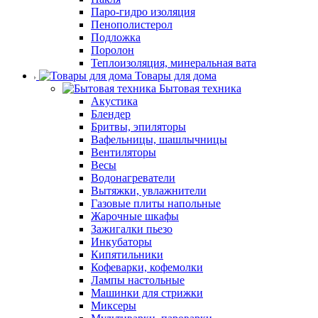
Паро-гидро изоляция
Пенополистерол
Подложка
Поролон
Теплоизоляция, минеральная вата
Товары для дома
Бытовая техника
Акустика
Блендер
Бритвы, эпиляторы
Вафельницы, шашлычницы
Вентиляторы
Весы
Водонагреватели
Вытяжки, увлажнители
Газовые плиты напольные
Жарочные шкафы
Зажигалки пьезо
Инкубаторы
Кипятильники
Кофеварки, кофемолки
Лампы настольные
Машинки для стрижки
Миксеры