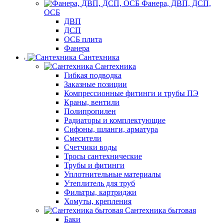
Фанера, ДВП, ДСП,
ОСБ
ДВП
ДСП
ОСБ плита
Фанера
Сантехника
Сантехника
Гибкая подводка
Заказные позиции
Компрессионные фитинги и трубы ПЭ
Краны, вентили
Полипропилен
Радиаторы и комплектующие
Сифоны, шланги, арматура
Смесители
Счетчики воды
Тросы сантехнические
Трубы и фитинги
Уплотнительные материалы
Утеплитель для труб
Фильтры, картриджи
Хомуты, крепления
Сантехника бытовая
Баки