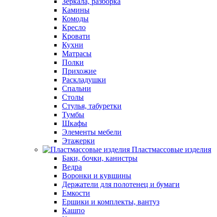
Зеркала, разборка
Камины
Комоды
Кресло
Кровати
Кухни
Матрасы
Полки
Прихожие
Раскладушки
Спальни
Столы
Стулья, табуретки
Тумбы
Шкафы
Элементы мебели
Этажерки
Пластмассовые изделия
Баки, бочки, канистры
Ведра
Воронки и кувшины
Держатели для полотенец и бумаги
Емкости
Ершики и комплекты, вантуз
Кашпо