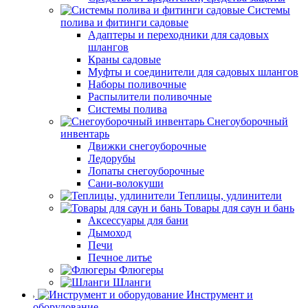
Системы
полива и фитинги садовые
Адаптеры и переходники для садовых
шлангов
Краны садовые
Муфты и соединители для садовых шлангов
Наборы поливочные
Распылители поливочные
Системы полива
Снегоуборочный
инвентарь
Движки снегоуборочные
Ледорубы
Лопаты снегоуборочные
Сани-волокуши
Теплицы, удлинители
Товары для саун и бань
Аксессуары для бани
Дымоход
Печи
Печное литье
Флюгеры
Шланги
Инструмент и
оборудование