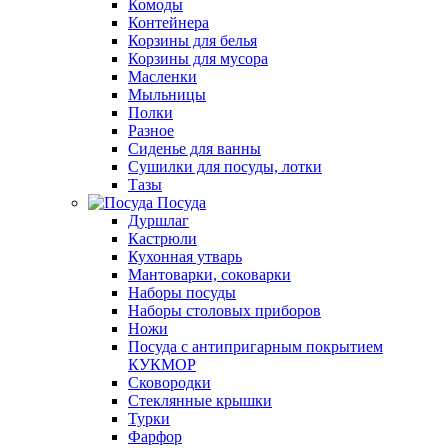
Комоды
Контейнера
Корзины для белья
Корзины для мусора
Масленки
Мыльницы
Полки
Разное
Сиденье для ванны
Сушилки для посуды, лотки
Тазы
Посуда
Дуршлаг
Кастрюли
Кухонная утварь
Мантоварки, соковарки
Наборы посуды
Наборы столовых приборов
Ножи
Посуда с антипригарным покрытием
КУКМОР
Сковородки
Стеклянные крышки
Турки
Фарфор