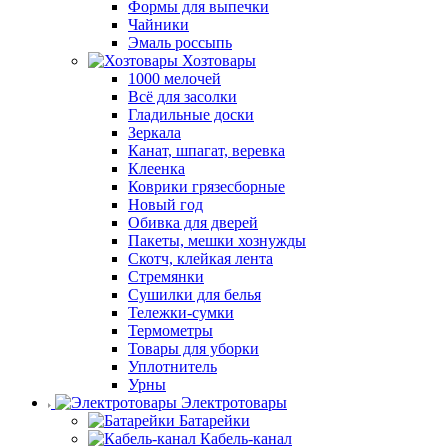
Формы для выпечки
Чайники
Эмаль россыпь
Хозтовары
1000 мелочей
Всё для засолки
Гладильные доски
Зеркала
Канат, шпагат, веревка
Клеенка
Коврики грязесборные
Новый год
Обивка для дверей
Пакеты, мешки хознужды
Скотч, клейкая лента
Стремянки
Сушилки для белья
Тележки-сумки
Термометры
Товары для уборки
Уплотнитель
Урны
Электротовары
Батарейки
Кабель-канал