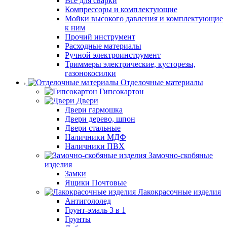
Все для сварки
Компрессоры и комплектующие
Мойки высокого давления и комплектующие
к ним
Прочий инструмент
Расходные материалы
Ручной электроинструмент
Триммеры электрические, кусторезы,
газонокосилки
Отделочные материалы
Гипсокартон
Двери
Двери гармошка
Двери дерево, шпон
Двери стальные
Наличники МДФ
Наличники ПВХ
Замочно-скобяные
изделия
Замки
Ящики Почтовые
Лакокрасочные изделия
Антигололед
Грунт-эмаль 3 в 1
Грунты