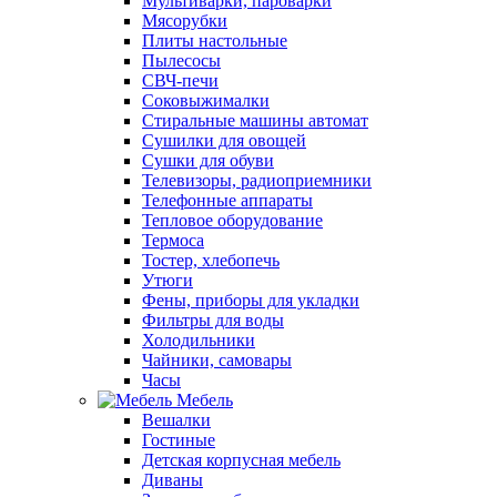
Мультиварки, пароварки
Мясорубки
Плиты настольные
Пылесосы
СВЧ-печи
Соковыжималки
Стиральные машины автомат
Сушилки для овощей
Сушки для обуви
Телевизоры, радиоприемники
Телефонные аппараты
Тепловое оборудование
Термоса
Тостер, хлебопечь
Утюги
Фены, приборы для укладки
Фильтры для воды
Холодильники
Чайники, самовары
Часы
Мебель
Вешалки
Гостиные
Детская корпусная мебель
Диваны