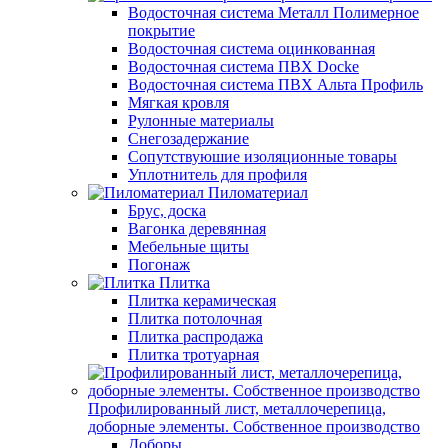
Водосточная система Металл Полимерное
покрытие
Водосточная система оцинкованная
Водосточная система ПВХ Docke
Водосточная система ПВХ Альта Профиль
Мягкая кровля
Рулонные материалы
Снегозадержание
Сопутствуюшие изоляционные товары
Уплотнитель для профиля
Пиломатериал
Брус, доска
Вагонка деревянная
Мебельные щиты
Погонаж
Плитка
Плитка керамическая
Плитка потолочная
Плитка распродажа
Плитка тротуарная
Профилированный лист, металлочерепица,
доборные элементы. Собственное производство
Доборы