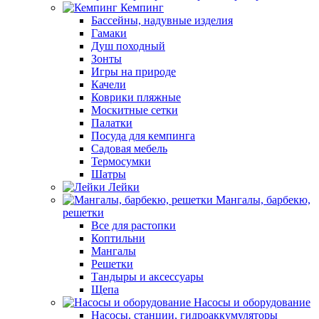
Кемпинг
Бассейны, надувные изделия
Гамаки
Душ походный
Зонты
Игры на природе
Качели
Коврики пляжные
Москитные сетки
Палатки
Посуда для кемпинга
Садовая мебель
Термосумки
Шатры
Лейки
Мангалы, барбекю,
решетки
Все для растопки
Коптильни
Мангалы
Решетки
Тандыры и аксессуары
Щепа
Насосы и оборудование
Насосы, станции, гидроаккумуляторы