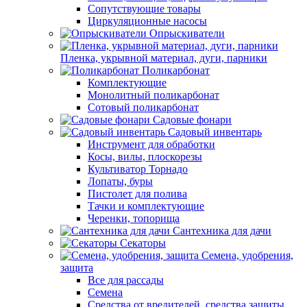
Сопутствующие товары
Циркуляционные насосы
Опрыскиватели
Пленка, укрывной материал, дуги, парники
Поликарбонат
Комплектующие
Монолитный поликарбонат
Сотовый поликарбонат
Садовые фонари
Садовый инвентарь
Инструмент для обработки
Косы, вилы, плоскорезы
Культиватор Торнадо
Лопаты, буры
Пистолет для полива
Тачки и комплектующие
Черенки, топорища
Сантехника для дачи
Секаторы
Семена, удобрения,
защита
Все для рассады
Семена
Средства от вредителей, средства защиты