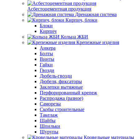
Асбестоцементная продукция
Дренажная система
Кирпич, блоки
Блоки
Кирпич
Кольца ЖБИ
Крепежные изделия
Анкера
Болты
Винты
Гайки
Гвозди
Дюбель-гвозди
Дюбеля, фиксаторы
Заклепки вытяжные
Перфорированный крепеж
Распродажа (разное)
Саморезы
Скобы строительные
Такелаж
Шайбы
Шпильки
Шурупы
Кровельные материалы