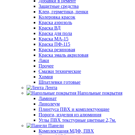
Добавки в цемент
Защитные средства
Клеи, герметики, пенки
Колеровка красок
Краска аэрозоль
Краска ВД
Краска для пола
Краска МА-15
Краска ПФ-115
Краска резиновая
Краска эмаль акриловая
Лаки
Прочее
Смазки технические
Химия
Шпатлевки готовые
Лента
Напольные покрытия
Ламинат
Линолеум
Плинтуса ПВХ и комплектующие
Пороги, изделия из алюминия
Углы ПВХ текстурные цветные 2,7м.
Панели
Комплектация МДФ, ПВХ