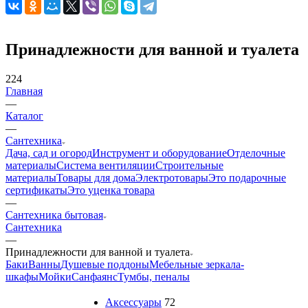
Принадлежности для ванной и туалета
224
Главная
—
Каталог
—
Сантехника
Дача, сад и огород
Инструмент и оборудование
Отделочные
материалы
Система вентиляции
Строительные
материалы
Товары для дома
Электротовары
Это подарочные
сертификаты
Это уценка товара
—
Сантехника бытовая
Сантехника
—
Принадлежности для ванной и туалета
Баки
Ванны
Душевые поддоны
Мебельные зеркала-
шкафы
Мойки
Санфаянс
Тумбы, пеналы
Аксессуары
72