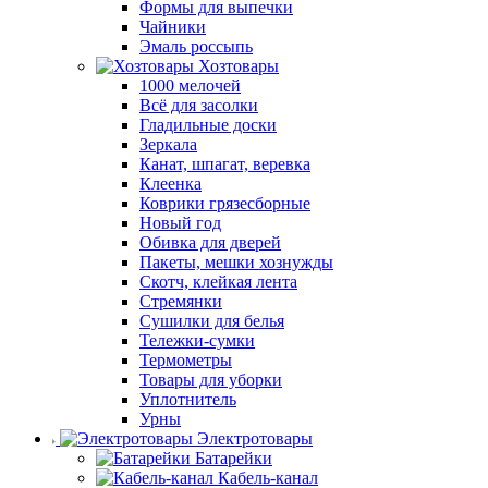
Формы для выпечки
Чайники
Эмаль россыпь
Хозтовары
1000 мелочей
Всё для засолки
Гладильные доски
Зеркала
Канат, шпагат, веревка
Клеенка
Коврики грязесборные
Новый год
Обивка для дверей
Пакеты, мешки хознужды
Скотч, клейкая лента
Стремянки
Сушилки для белья
Тележки-сумки
Термометры
Товары для уборки
Уплотнитель
Урны
Электротовары
Батарейки
Кабель-канал