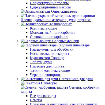
Сопутствующие товары
Циркуляционные насосы
Опрыскиватели
Пленка, укрывной материал, дуги, парники
Поликарбонат
Комплектующие
Монолитный поликарбонат
Сотовый поликарбонат
Садовые фонари
Садовый инвентарь
Инструмент для обработки
Косы, вилы, плоскорезы
Культиватор Торнадо
Лопаты, буры
Пистолет для полива
Тачки и комплектующие
Черенки, топорища
Сантехника для дачи
Секаторы
Семена, удобрения,
защита
Все для рассады
Семена
Средства от вредителей, средства защиты