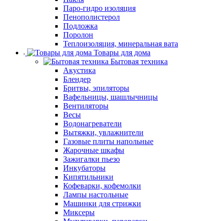
Паро-гидро изоляция
Пенополистерол
Подложка
Поролон
Теплоизоляция, минеральная вата
Товары для дома
Бытовая техника
Акустика
Блендер
Бритвы, эпиляторы
Вафельницы, шашлычницы
Вентиляторы
Весы
Водонагреватели
Вытяжки, увлажнители
Газовые плиты напольные
Жарочные шкафы
Зажигалки пьезо
Инкубаторы
Кипятильники
Кофеварки, кофемолки
Лампы настольные
Машинки для стрижки
Миксеры