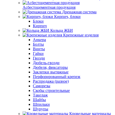
Асбестоцементная продукция
Дренажная система
Кирпич, блоки
Блоки
Кирпич
Кольца ЖБИ
Крепежные изделия
Анкера
Болты
Винты
Гайки
Гвозди
Дюбель-гвозди
Дюбеля, фиксаторы
Заклепки вытяжные
Перфорированный крепеж
Распродажа (разное)
Саморезы
Скобы строительные
Такелаж
Шайбы
Шпильки
Шурупы
Кровельные материалы