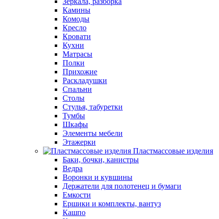
Зеркала, разборка
Камины
Комоды
Кресло
Кровати
Кухни
Матрасы
Полки
Прихожие
Раскладушки
Спальни
Столы
Стулья, табуретки
Тумбы
Шкафы
Элементы мебели
Этажерки
Пластмассовые изделия
Баки, бочки, канистры
Ведра
Воронки и кувшины
Держатели для полотенец и бумаги
Емкости
Ершики и комплекты, вантуз
Кашпо