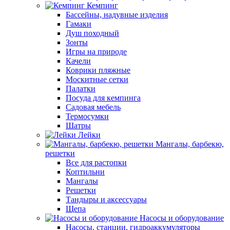
Кемпинг
Бассейны, надувные изделия
Гамаки
Душ походный
Зонты
Игры на природе
Качели
Коврики пляжные
Москитные сетки
Палатки
Посуда для кемпинга
Садовая мебель
Термосумки
Шатры
Лейки
Мангалы, барбекю,
решетки
Все для растопки
Коптильни
Мангалы
Решетки
Тандыры и аксессуары
Щепа
Насосы и оборудование
Насосы, станции, гидроаккумуляторы