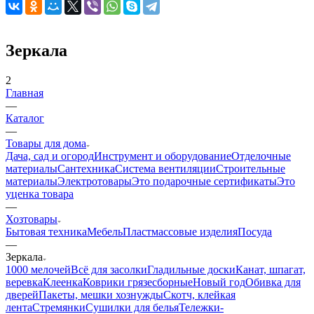
Зеркала
2
Главная
—
Каталог
—
Товары для дома
Дача, сад и огород
Инструмент и оборудование
Отделочные
материалы
Сантехника
Система вентиляции
Строительные
материалы
Электротовары
Это подарочные сертификаты
Это
уценка товара
—
Хозтовары
Бытовая техника
Мебель
Пластмассовые изделия
Посуда
—
Зеркала
1000 мелочей
Всё для засолки
Гладильные доски
Канат, шпагат,
веревка
Клеенка
Коврики грязесборные
Новый год
Обивка для
дверей
Пакеты, мешки хознужды
Скотч, клейкая
лента
Стремянки
Сушилки для белья
Тележки-