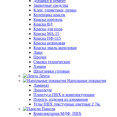
Добавки в цемент
Защитные средства
Клеи, герметики, пенки
Колеровка красок
Краска аэрозоль
Краска ВД
Краска для пола
Краска МА-15
Краска ПФ-115
Краска резиновая
Краска эмаль акриловая
Лаки
Прочее
Смазки технические
Химия
Шпатлевки готовые
Лента
Напольные покрытия
Ламинат
Линолеум
Плинтуса ПВХ и комплектующие
Пороги, изделия из алюминия
Углы ПВХ текстурные цветные 2,7м.
Панели
Комплектация МДФ, ПВХ