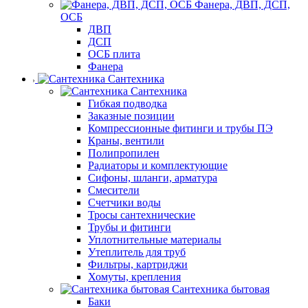
Фанера, ДВП, ДСП,
ОСБ
ДВП
ДСП
ОСБ плита
Фанера
Сантехника
Сантехника
Гибкая подводка
Заказные позиции
Компрессионные фитинги и трубы ПЭ
Краны, вентили
Полипропилен
Радиаторы и комплектующие
Сифоны, шланги, арматура
Смесители
Счетчики воды
Тросы сантехнические
Трубы и фитинги
Уплотнительные материалы
Утеплитель для труб
Фильтры, картриджи
Хомуты, крепления
Сантехника бытовая
Баки