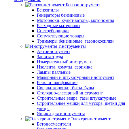
Бензоинструмент
Бензопилы
Генераторы бензиновые
Мотоблоки, культиваторы, мотопомпы
Расходные материалы
Снегоуборщики
Сопутствующие товары
Триммеры бензиновые, газонокосилки
Инструменты
Автоинструмент
Защита труда
Измерительный инструмент
Изолента, хомуты, серпянка
Лампы паяльные
Малярный и штукатурный инструмент
Резка и шлифование
Сверла, коронки, биты, буры
Столярно-слесарный инструмент
Строительные ведра, тазы штукатурные
Строительные мешки для мусора, щетки для
улицы
Ящики для инструмента
Электроинструмент
Бетоносмесители