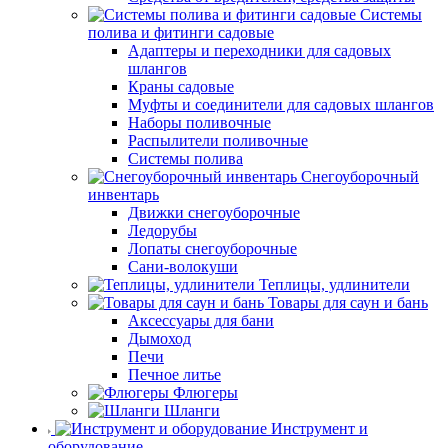
Системы
полива и фитинги садовые
Адаптеры и переходники для садовых
шлангов
Краны садовые
Муфты и соединители для садовых шлангов
Наборы поливочные
Распылители поливочные
Системы полива
Снегоуборочный
инвентарь
Движки снегоуборочные
Ледорубы
Лопаты снегоуборочные
Сани-волокуши
Теплицы, удлинители
Товары для саун и бань
Аксессуары для бани
Дымоход
Печи
Печное литье
Флюгеры
Шланги
Инструмент и
оборудование