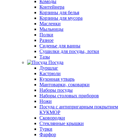
Комоды
Контейнера
Корзины для белья
Корзины для мусора
Масленки
Мыльницы
Полки
Разное
Сиденье для ванны
Сушилки для посуды, лотки
Тазы
Посуда
Дуршлаг
Кастрюли
Кухонная утварь
Мантоварки, соковарки
Наборы посуды
Наборы столовых приборов
Ножи
Посуда с антипригарным покрытием
КУКМОР
Сковородки
Стеклянные крышки
Турки
Фарфор