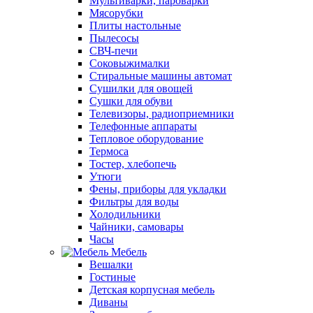
Мультиварки, пароварки
Мясорубки
Плиты настольные
Пылесосы
СВЧ-печи
Соковыжималки
Стиральные машины автомат
Сушилки для овощей
Сушки для обуви
Телевизоры, радиоприемники
Телефонные аппараты
Тепловое оборудование
Термоса
Тостер, хлебопечь
Утюги
Фены, приборы для укладки
Фильтры для воды
Холодильники
Чайники, самовары
Часы
Мебель
Вешалки
Гостиные
Детская корпусная мебель
Диваны