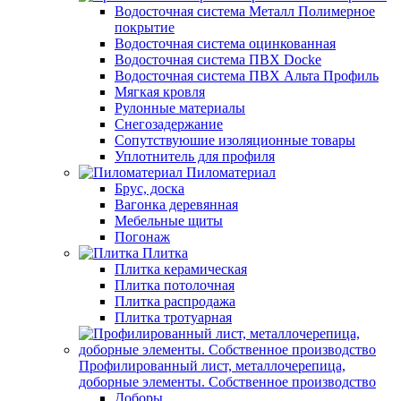
Водосточная система Металл Полимерное
покрытие
Водосточная система оцинкованная
Водосточная система ПВХ Docke
Водосточная система ПВХ Альта Профиль
Мягкая кровля
Рулонные материалы
Снегозадержание
Сопутствуюшие изоляционные товары
Уплотнитель для профиля
Пиломатериал
Брус, доска
Вагонка деревянная
Мебельные щиты
Погонаж
Плитка
Плитка керамическая
Плитка потолочная
Плитка распродажа
Плитка тротуарная
Профилированный лист, металлочерепица,
доборные элементы. Собственное производство
Доборы