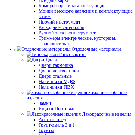
Все для сварки
Компрессоры и комплектующие
Мойки высокого давления и комплектующие
к ним
Прочий инструмент
Расходные материалы
Ручной электроинструмент
Триммеры электрические, кусторезы,
газонокосилки
Отделочные материалы
Гипсокартон
Двери
Двери гармошка
Двери дерево, шпон
Двери стальные
Наличники МДФ
Наличники ПВХ
Замочно-скобяные
изделия
Замки
Ящики Почтовые
Лакокрасочные изделия
Антигололед
Грунт-эмаль 3 в 1
Грунты