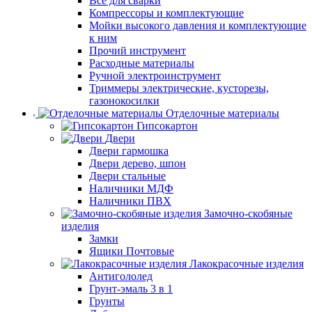
Все для сварки
Компрессоры и комплектующие
Мойки высокого давления и комплектующие
к ним
Прочий инструмент
Расходные материалы
Ручной электроинструмент
Триммеры электрические, кусторезы,
газонокосилки
Отделочные материалы
Гипсокартон
Двери
Двери гармошка
Двери дерево, шпон
Двери стальные
Наличники МДФ
Наличники ПВХ
Замочно-скобяные
изделия
Замки
Ящики Почтовые
Лакокрасочные изделия
Антигололед
Грунт-эмаль 3 в 1
Грунты