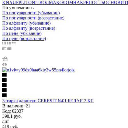
KNAUF
PLITONIT
ВОЛМА
КОЛОМНА
КРЕПОСТЬ
ОСНОВИТ
По умолчанию
По популярности (убывание)
По популярности (возрастание)
По алфавиту (убывание)
По алфавиту (возрастание)
По цене (убывание)
По цене (возрастание)
Затирка д/плитки CERESIT №01 БЕЛАЯ 2 КГ.
В наличии: 21
Код: 02337
398.1
руб.
/шт
419
руб.