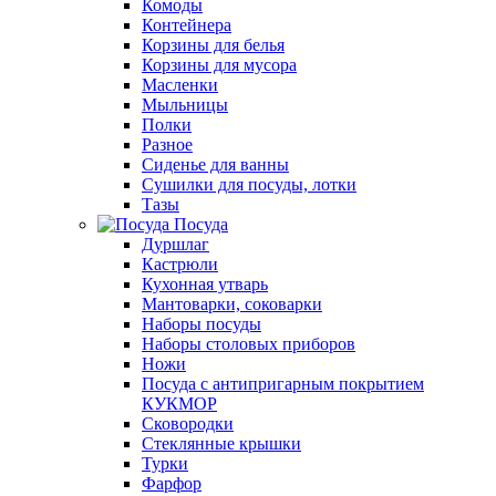
Комоды
Контейнера
Корзины для белья
Корзины для мусора
Масленки
Мыльницы
Полки
Разное
Сиденье для ванны
Сушилки для посуды, лотки
Тазы
Посуда
Дуршлаг
Кастрюли
Кухонная утварь
Мантоварки, соковарки
Наборы посуды
Наборы столовых приборов
Ножи
Посуда с антипригарным покрытием
КУКМОР
Сковородки
Стеклянные крышки
Турки
Фарфор