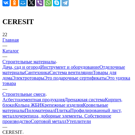
CERESIT
22
Главная
—
Каталог
—
Строительные материалы
Дача, сад и огород
Инструмент и оборудование
Отделочные
материалы
Сантехника
Система вентиляции
Товары для
дома
Электротовары
Это подарочные сертификаты
Это уценка
товара
—
Строительные смеси
Асбестоцементная продукция
Дренажная система
Кирпич,
блоки
Кольца ЖБИ
Крепежные изделия
Кровельные
материалы
Пиломатериал
Плитка
Профилированный лист,
металлочерепица, доборные элементы. Собственное
производство
Сортовой металл
Утеплители
—
CERESIT