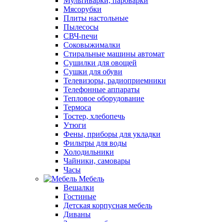
Мультиварки, пароварки
Мясорубки
Плиты настольные
Пылесосы
СВЧ-печи
Соковыжималки
Стиральные машины автомат
Сушилки для овощей
Сушки для обуви
Телевизоры, радиоприемники
Телефонные аппараты
Тепловое оборудование
Термоса
Тостер, хлебопечь
Утюги
Фены, приборы для укладки
Фильтры для воды
Холодильники
Чайники, самовары
Часы
Мебель
Вешалки
Гостиные
Детская корпусная мебель
Диваны