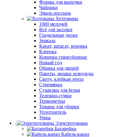
Формы для выпечки
Чайники
Эмаль россыпь
Хозтовары
1000 мелочей
Всё для засолки
Гладильные доски
Зеркала
Канат, шпагат, веревка
Клеенка
Коврики грязесборные
Новый год
Обивка для дверей
Пакеты, мешки хознужды
Скотч, клейкая лента
Стремянки
Сушилки для белья
Тележки-сумки
Термометры
Товары для уборки
Уплотнитель
Урны
Электротовары
Батарейки
Кабель-канал