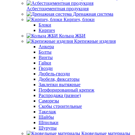
Асбестоцементная продукция
Дренажная система
Кирпич, блоки
Блоки
Кирпич
Кольца ЖБИ
Крепежные изделия
Анкера
Болты
Винты
Гайки
Гвозди
Дюбель-гвозди
Дюбеля, фиксаторы
Заклепки вытяжные
Перфорированный крепеж
Распродажа (разное)
Саморезы
Скобы строительные
Такелаж
Шайбы
Шпильки
Шурупы
Кровельные материалы