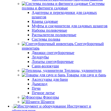
Системы
полива и фитинги садовые
Адаптеры и переходники для садовых
шлангов
Краны садовые
Муфты и соединители для садовых шлангов
Наборы поливочные
Распылители поливочные
Системы полива
Снегоуборочный
инвентарь
Движки снегоуборочные
Ледорубы
Лопаты снегоуборочные
Сани-волокуши
Теплицы, удлинители
Товары для саун и бань
Аксессуары для бани
Дымоход
Печи
Печное литье
Флюгеры
Шланги
Инструмент и
оборудование