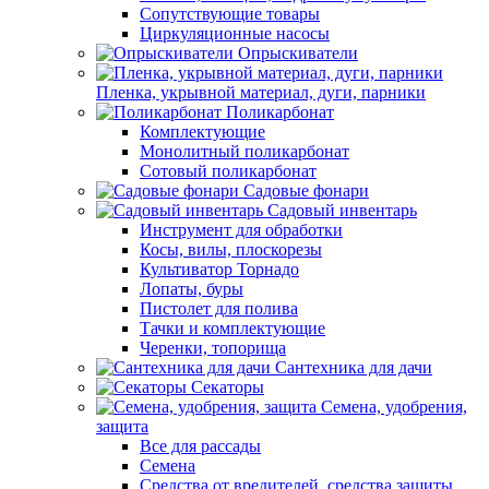
Сопутствующие товары
Циркуляционные насосы
Опрыскиватели
Пленка, укрывной материал, дуги, парники
Поликарбонат
Комплектующие
Монолитный поликарбонат
Сотовый поликарбонат
Садовые фонари
Садовый инвентарь
Инструмент для обработки
Косы, вилы, плоскорезы
Культиватор Торнадо
Лопаты, буры
Пистолет для полива
Тачки и комплектующие
Черенки, топорища
Сантехника для дачи
Секаторы
Семена, удобрения,
защита
Все для рассады
Семена
Средства от вредителей, средства защиты