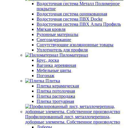
Водосточная система Металл Полимерное
покрытие
Водосточная система оцинкованная
Водосточная система ПВХ Docke
Водосточная система ПВХ Альта Профиль
Мягкая кровля
Рулонные материалы
Снегозадержание
Сопутствуюшие изоляционные товары
Уплотнитель для профиля
Пиломатериал
Брус, доска
Вагонка деревянная
Мебельные щиты
Погонаж
Плитка
Плитка керамическая
Плитка потолочная
Плитка распродажа
Плитка тротуарная
Профилированный лист, металлочерепица,
доборные элементы. Собственное производство
Доборы