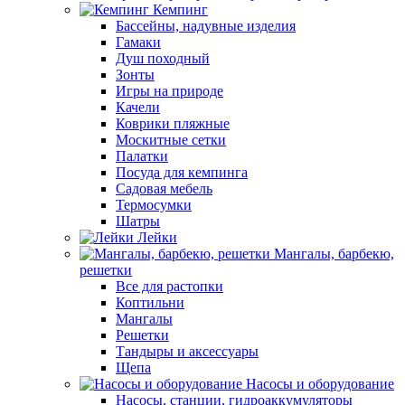
Кемпинг
Бассейны, надувные изделия
Гамаки
Душ походный
Зонты
Игры на природе
Качели
Коврики пляжные
Москитные сетки
Палатки
Посуда для кемпинга
Садовая мебель
Термосумки
Шатры
Лейки
Мангалы, барбекю,
решетки
Все для растопки
Коптильни
Мангалы
Решетки
Тандыры и аксессуары
Щепа
Насосы и оборудование
Насосы, станции, гидроаккумуляторы