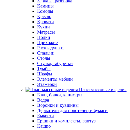
Зеркала, разборка
Камины
Комоды
Кресло
Кровати
Кухни
Матрасы
Полки
Прихожие
Раскладушки
Спальни
Столы
Стулья, табуретки
Тумбы
Шкафы
Элементы мебели
Этажерки
Пластмассовые изделия
Баки, бочки, канистры
Ведра
Воронки и кувшины
Держатели для полотенец и бумаги
Емкости
Ершики и комплекты, вантуз
Кашпо