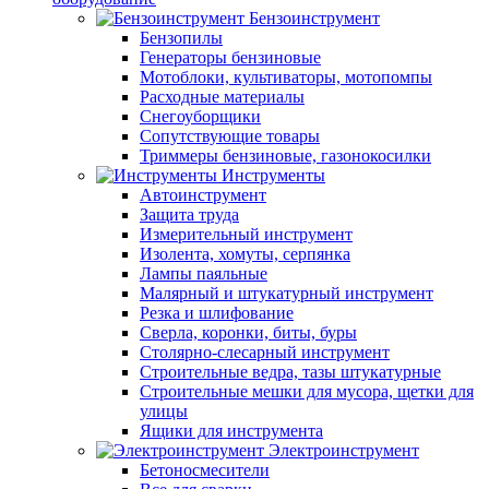
Бензоинструмент
Бензопилы
Генераторы бензиновые
Мотоблоки, культиваторы, мотопомпы
Расходные материалы
Снегоуборщики
Сопутствующие товары
Триммеры бензиновые, газонокосилки
Инструменты
Автоинструмент
Защита труда
Измерительный инструмент
Изолента, хомуты, серпянка
Лампы паяльные
Малярный и штукатурный инструмент
Резка и шлифование
Сверла, коронки, биты, буры
Столярно-слесарный инструмент
Строительные ведра, тазы штукатурные
Строительные мешки для мусора, щетки для
улицы
Ящики для инструмента
Электроинструмент
Бетоносмесители