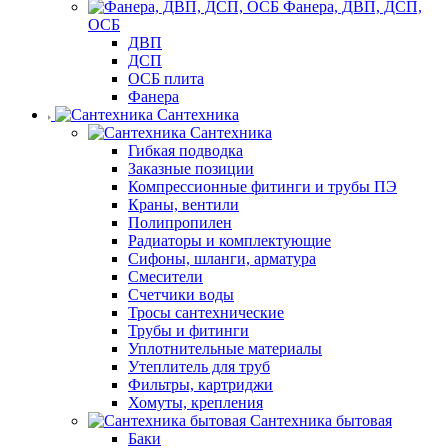
Фанера, ДВП, ДСП,
ОСБ
ДВП
ДСП
ОСБ плита
Фанера
Сантехника
Сантехника
Гибкая подводка
Заказные позиции
Компрессионные фитинги и трубы ПЭ
Краны, вентили
Полипропилен
Радиаторы и комплектующие
Сифоны, шланги, арматура
Смесители
Счетчики воды
Тросы сантехнические
Трубы и фитинги
Уплотнительные материалы
Утеплитель для труб
Фильтры, картриджи
Хомуты, крепления
Сантехника бытовая
Баки