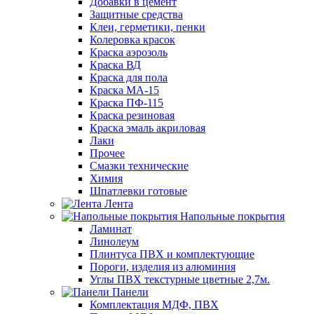
Добавки в цемент
Защитные средства
Клеи, герметики, пенки
Колеровка красок
Краска аэрозоль
Краска ВД
Краска для пола
Краска МА-15
Краска ПФ-115
Краска резиновая
Краска эмаль акриловая
Лаки
Прочее
Смазки технические
Химия
Шпатлевки готовые
Лента
Напольные покрытия
Ламинат
Линолеум
Плинтуса ПВХ и комплектующие
Пороги, изделия из алюминия
Углы ПВХ текстурные цветные 2,7м.
Панели
Комплектация МДФ, ПВХ