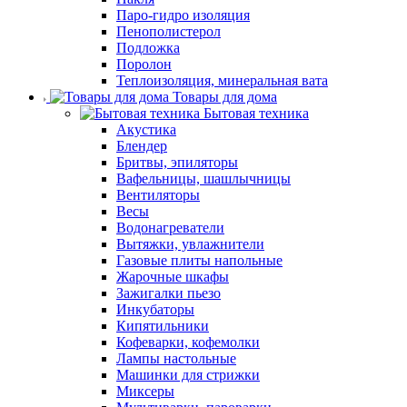
Паро-гидро изоляция
Пенополистерол
Подложка
Поролон
Теплоизоляция, минеральная вата
Товары для дома
Бытовая техника
Акустика
Блендер
Бритвы, эпиляторы
Вафельницы, шашлычницы
Вентиляторы
Весы
Водонагреватели
Вытяжки, увлажнители
Газовые плиты напольные
Жарочные шкафы
Зажигалки пьезо
Инкубаторы
Кипятильники
Кофеварки, кофемолки
Лампы настольные
Машинки для стрижки
Миксеры