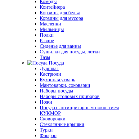
Комоды
Контейнера
Корзины для белья
Корзины для мусора
Масленки
Мыльницы
Полки
Разное
Сиденье для ванны
Сушилки для посуды, лотки
Тазы
Посуда
Дуршлаг
Кастрюли
Кухонная утварь
Мантоварки, соковарки
Наборы посуды
Наборы столовых приборов
Ножи
Посуда с антипригарным покрытием
КУКМОР
Сковородки
Стеклянные крышки
Турки
Фарфор