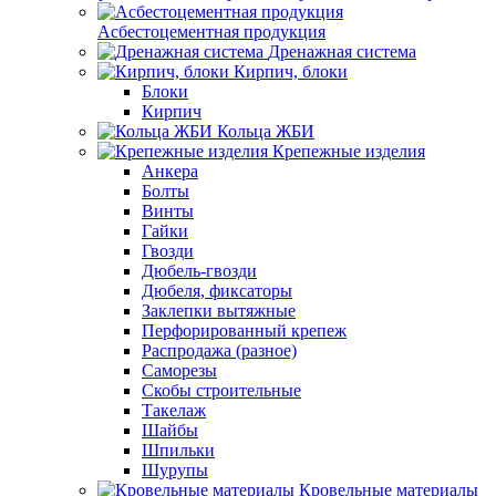
Асбестоцементная продукция
Дренажная система
Кирпич, блоки
Блоки
Кирпич
Кольца ЖБИ
Крепежные изделия
Анкера
Болты
Винты
Гайки
Гвозди
Дюбель-гвозди
Дюбеля, фиксаторы
Заклепки вытяжные
Перфорированный крепеж
Распродажа (разное)
Саморезы
Скобы строительные
Такелаж
Шайбы
Шпильки
Шурупы
Кровельные материалы