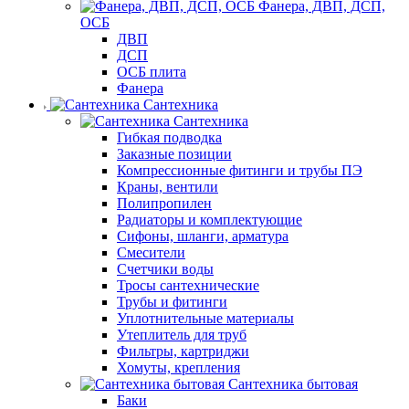
Фанера, ДВП, ДСП,
ОСБ
ДВП
ДСП
ОСБ плита
Фанера
Сантехника
Сантехника
Гибкая подводка
Заказные позиции
Компрессионные фитинги и трубы ПЭ
Краны, вентили
Полипропилен
Радиаторы и комплектующие
Сифоны, шланги, арматура
Смесители
Счетчики воды
Тросы сантехнические
Трубы и фитинги
Уплотнительные материалы
Утеплитель для труб
Фильтры, картриджи
Хомуты, крепления
Сантехника бытовая
Баки