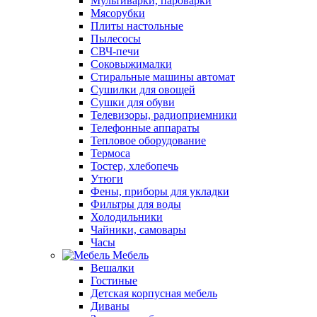
Мультиварки, пароварки
Мясорубки
Плиты настольные
Пылесосы
СВЧ-печи
Соковыжималки
Стиральные машины автомат
Сушилки для овощей
Сушки для обуви
Телевизоры, радиоприемники
Телефонные аппараты
Тепловое оборудование
Термоса
Тостер, хлебопечь
Утюги
Фены, приборы для укладки
Фильтры для воды
Холодильники
Чайники, самовары
Часы
Мебель
Вешалки
Гостиные
Детская корпусная мебель
Диваны