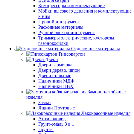
Все для сварки
Компрессоры и комплектующие
Мойки высокого давления и комплектующие
к ним
Прочий инструмент
Расходные материалы
Ручной электроинструмент
Триммеры электрические, кусторезы,
газонокосилки
Отделочные материалы
Гипсокартон
Двери
Двери гармошка
Двери дерево, шпон
Двери стальные
Наличники МДФ
Наличники ПВХ
Замочно-скобяные
изделия
Замки
Ящики Почтовые
Лакокрасочные изделия
Антигололед
Грунт-эмаль 3 в 1
Грунты