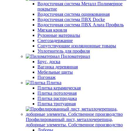
Водосточная система Металл Полимерное
покрытие
Водосточная система оцинкованная
Водосточная система ПВХ Docke
Водосточная система ПВХ Альта Профиль
Мягкая кровля
Рулонные материалы
Снегозадержание
Сопутствуюшие изоляционные товары
Уплотнитель для профиля
Пиломатериал
Брус, доска
Вагонка деревянная
Мебельные щиты
Погонаж
Плитка
Плитка керамическая
Плитка потолочная
Плитка распродажа
Плитка тротуарная
Профилированный лист, металлочерепица,
доборные элементы. Собственное производство
Доборы