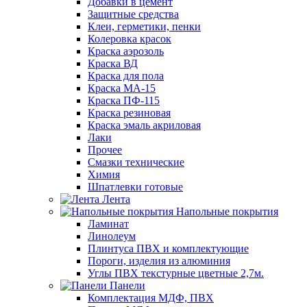
Добавки в цемент
Защитные средства
Клеи, герметики, пенки
Колеровка красок
Краска аэрозоль
Краска ВД
Краска для пола
Краска МА-15
Краска ПФ-115
Краска резиновая
Краска эмаль акриловая
Лаки
Прочее
Смазки технические
Химия
Шпатлевки готовые
Лента
Напольные покрытия
Ламинат
Линолеум
Плинтуса ПВХ и комплектующие
Пороги, изделия из алюминия
Углы ПВХ текстурные цветные 2,7м.
Панели
Комплектация МДФ, ПВХ