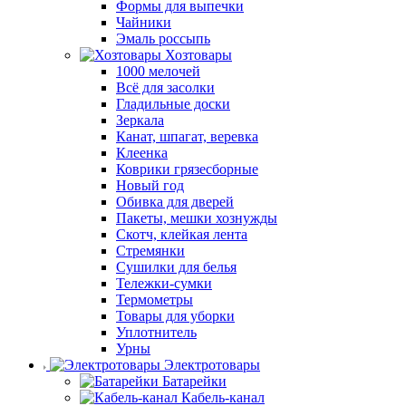
Формы для выпечки
Чайники
Эмаль россыпь
Хозтовары
1000 мелочей
Всё для засолки
Гладильные доски
Зеркала
Канат, шпагат, веревка
Клеенка
Коврики грязесборные
Новый год
Обивка для дверей
Пакеты, мешки хознужды
Скотч, клейкая лента
Стремянки
Сушилки для белья
Тележки-сумки
Термометры
Товары для уборки
Уплотнитель
Урны
Электротовары
Батарейки
Кабель-канал