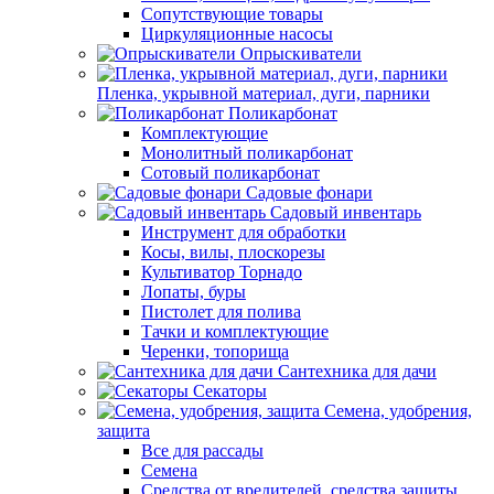
Сопутствующие товары
Циркуляционные насосы
Опрыскиватели
Пленка, укрывной материал, дуги, парники
Поликарбонат
Комплектующие
Монолитный поликарбонат
Сотовый поликарбонат
Садовые фонари
Садовый инвентарь
Инструмент для обработки
Косы, вилы, плоскорезы
Культиватор Торнадо
Лопаты, буры
Пистолет для полива
Тачки и комплектующие
Черенки, топорища
Сантехника для дачи
Секаторы
Семена, удобрения,
защита
Все для рассады
Семена
Средства от вредителей, средства защиты