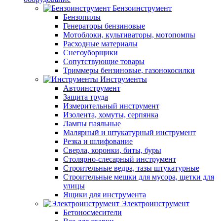
Бензоинструмент
Бензопилы
Генераторы бензиновые
Мотоблоки, культиваторы, мотопомпы
Расходные материалы
Снегоуборщики
Сопутствующие товары
Триммеры бензиновые, газонокосилки
Инструменты
Автоинструмент
Защита труда
Измерительный инструмент
Изолента, хомуты, серпянка
Лампы паяльные
Малярный и штукатурный инструмент
Резка и шлифование
Сверла, коронки, биты, буры
Столярно-слесарный инструмент
Строительные ведра, тазы штукатурные
Строительные мешки для мусора, щетки для
улицы
Ящики для инструмента
Электроинструмент
Бетоносмесители