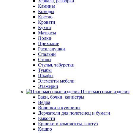
Зеркала, разборка
Камины
Комоды
Кресло
Кровати
Кухни
Матрасы
Полки
Прихожие
Раскладушки
Спальни
Столы
Стулья, табуретки
Тумбы
Шкафы
Элементы мебели
Этажерки
Пластмассовые изделия
Баки, бочки, канистры
Ведра
Воронки и кувшины
Держатели для полотенец и бумаги
Емкости
Ершики и комплекты, вантуз
Кашпо