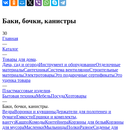
Баки, бочки, канистры
30
Главная
—
Каталог
—
Товары для дома
Дача, сад и огород
Инструмент и оборудование
Отделочные
материалы
Сантехника
Система вентиляции
Строительные
материалы
Электротовары
Это подарочные сертификаты
Это
уценка товара
—
Пластмассовые изделия
Бытовая техника
Мебель
Посуда
Хозтовары
—
Баки, бочки, канистры
Ведра
Воронки и кувшины
Держатели для полотенец и
бумаги
Емкости
Ершики и комплекты,
вантуз
Кашпо
Комоды
Контейнера
Корзины для белья
Корзины
для мусора
Масленки
Мыльницы
Полки
Разное
Сиденье для