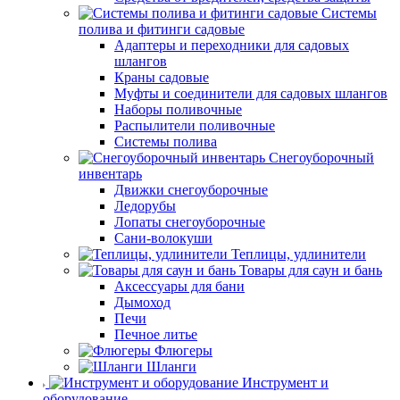
Системы
полива и фитинги садовые
Адаптеры и переходники для садовых
шлангов
Краны садовые
Муфты и соединители для садовых шлангов
Наборы поливочные
Распылители поливочные
Системы полива
Снегоуборочный
инвентарь
Движки снегоуборочные
Ледорубы
Лопаты снегоуборочные
Сани-волокуши
Теплицы, удлинители
Товары для саун и бань
Аксессуары для бани
Дымоход
Печи
Печное литье
Флюгеры
Шланги
Инструмент и
оборудование