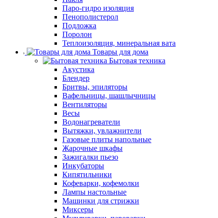
Паро-гидро изоляция
Пенополистерол
Подложка
Поролон
Теплоизоляция, минеральная вата
Товары для дома
Бытовая техника
Акустика
Блендер
Бритвы, эпиляторы
Вафельницы, шашлычницы
Вентиляторы
Весы
Водонагреватели
Вытяжки, увлажнители
Газовые плиты напольные
Жарочные шкафы
Зажигалки пьезо
Инкубаторы
Кипятильники
Кофеварки, кофемолки
Лампы настольные
Машинки для стрижки
Миксеры