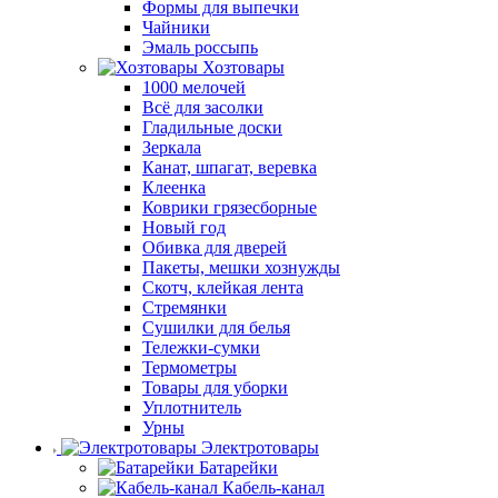
Формы для выпечки
Чайники
Эмаль россыпь
Хозтовары
1000 мелочей
Всё для засолки
Гладильные доски
Зеркала
Канат, шпагат, веревка
Клеенка
Коврики грязесборные
Новый год
Обивка для дверей
Пакеты, мешки хознужды
Скотч, клейкая лента
Стремянки
Сушилки для белья
Тележки-сумки
Термометры
Товары для уборки
Уплотнитель
Урны
Электротовары
Батарейки
Кабель-канал