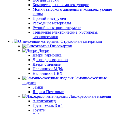
Все для сварки
Компрессоры и комплектующие
Мойки высокого давления и комплектующие
к ним
Прочий инструмент
Расходные материалы
Ручной электроинструмент
Триммеры электрические, кусторезы,
газонокосилки
Отделочные материалы
Гипсокартон
Двери
Двери гармошка
Двери дерево, шпон
Двери стальные
Наличники МДФ
Наличники ПВХ
Замочно-скобяные
изделия
Замки
Ящики Почтовые
Лакокрасочные изделия
Антигололед
Грунт-эмаль 3 в 1
Грунты