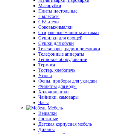
Мультиварки, пароварки
Мясорубки
Плиты настольные
Пылесосы
СВЧ-печи
Соковыжималки
Стиральные машины автомат
Сушилки для овощей
Сушки для обуви
Телевизоры, радиоприемники
Телефонные аппараты
Тепловое оборудование
Термоса
Тостер, хлебопечь
Утюги
Фены, приборы для укладки
Фильтры для воды
Холодильники
Чайники, самовары
Часы
Мебель
Вешалки
Гостиные
Детская корпусная мебель
Диваны