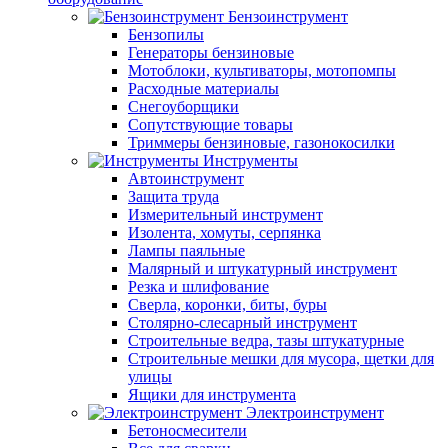
Бензоинструмент
Бензопилы
Генераторы бензиновые
Мотоблоки, культиваторы, мотопомпы
Расходные материалы
Снегоуборщики
Сопутствующие товары
Триммеры бензиновые, газонокосилки
Инструменты
Автоинструмент
Защита труда
Измерительный инструмент
Изолента, хомуты, серпянка
Лампы паяльные
Малярный и штукатурный инструмент
Резка и шлифование
Сверла, коронки, биты, буры
Столярно-слесарный инструмент
Строительные ведра, тазы штукатурные
Строительные мешки для мусора, щетки для
улицы
Ящики для инструмента
Электроинструмент
Бетоносмесители