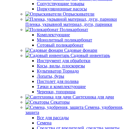
Сопутствующие товары
Циркуляционные насосы
Опрыскиватели
Пленка, укрывной материал, дуги, парники
Поликарбонат
Комплектующие
Монолитный поликарбонат
Сотовый поликарбонат
Садовые фонари
Садовый инвентарь
Инструмент для обработки
Косы, вилы, плоскорезы
Культиватор Торнадо
Лопаты, буры
Пистолет для полива
Тачки и комплектующие
Черенки, топорища
Сантехника для дачи
Секаторы
Семена, удобрения,
защита
Все для рассады
Семена
Средства от вредителей, средства защиты