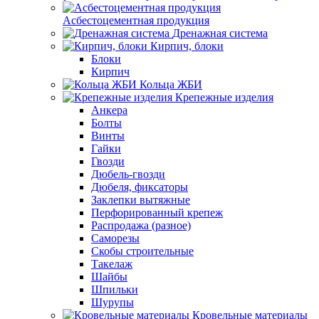
Асбестоцементная продукция
Дренажная система
Кирпич, блоки
Блоки
Кирпич
Кольца ЖБИ
Крепежные изделия
Анкера
Болты
Винты
Гайки
Гвозди
Дюбель-гвозди
Дюбеля, фиксаторы
Заклепки вытяжные
Перфорированный крепеж
Распродажа (разное)
Саморезы
Скобы строительные
Такелаж
Шайбы
Шпильки
Шурупы
Кровельные материалы