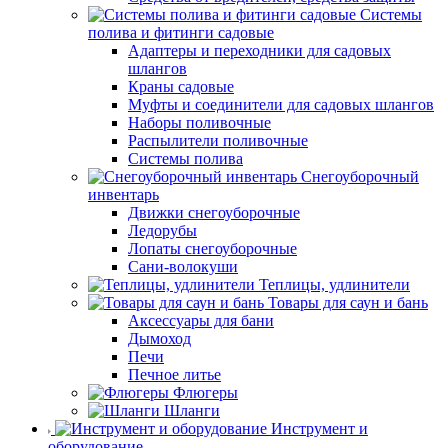
Системы
полива и фитинги садовые
Адаптеры и переходники для садовых
шлангов
Краны садовые
Муфты и соединители для садовых шлангов
Наборы поливочные
Распылители поливочные
Системы полива
Снегоуборочный
инвентарь
Движки снегоуборочные
Ледорубы
Лопаты снегоуборочные
Сани-волокуши
Теплицы, удлинители
Товары для саун и бань
Аксессуары для бани
Дымоход
Печи
Печное литье
Флюгеры
Шланги
Инструмент и
оборудование