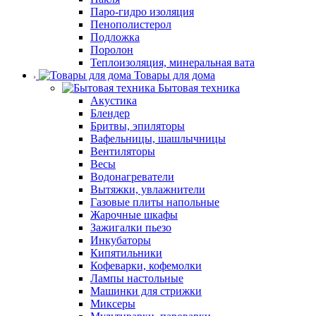
Паро-гидро изоляция
Пенополистерол
Подложка
Поролон
Теплоизоляция, минеральная вата
Товары для дома
Бытовая техника
Акустика
Блендер
Бритвы, эпиляторы
Вафельницы, шашлычницы
Вентиляторы
Весы
Водонагреватели
Вытяжки, увлажнители
Газовые плиты напольные
Жарочные шкафы
Зажигалки пьезо
Инкубаторы
Кипятильники
Кофеварки, кофемолки
Лампы настольные
Машинки для стрижки
Миксеры