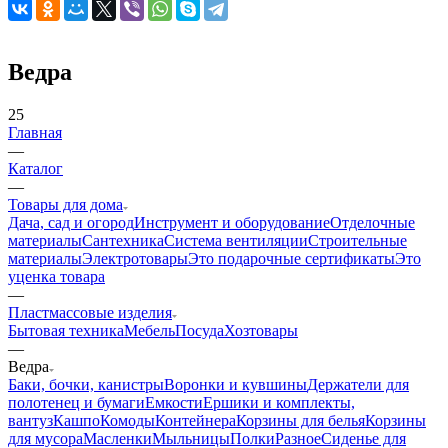
Ведра
25
Главная
—
Каталог
—
Товары для дома
Дача, сад и огород
Инструмент и оборудование
Отделочные
материалы
Сантехника
Система вентиляции
Строительные
материалы
Электротовары
Это подарочные сертификаты
Это
уценка товара
—
Пластмассовые изделия
Бытовая техника
Мебель
Посуда
Хозтовары
—
Ведра
Баки, бочки, канистры
Воронки и кувшины
Держатели для
полотенец и бумаги
Емкости
Ершики и комплекты,
вантуз
Кашпо
Комоды
Контейнера
Корзины для белья
Корзины
для мусора
Масленки
Мыльницы
Полки
Разное
Сиденье для