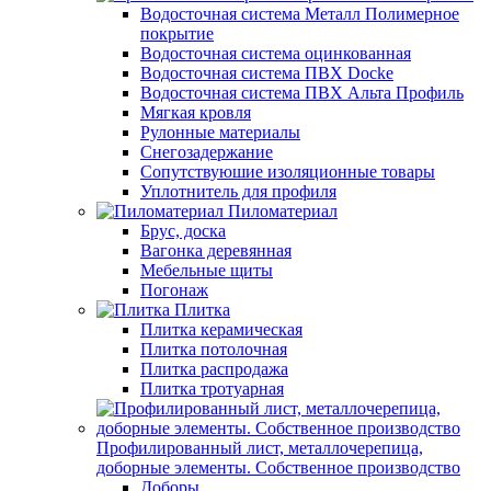
Водосточная система Металл Полимерное
покрытие
Водосточная система оцинкованная
Водосточная система ПВХ Docke
Водосточная система ПВХ Альта Профиль
Мягкая кровля
Рулонные материалы
Снегозадержание
Сопутствуюшие изоляционные товары
Уплотнитель для профиля
Пиломатериал
Брус, доска
Вагонка деревянная
Мебельные щиты
Погонаж
Плитка
Плитка керамическая
Плитка потолочная
Плитка распродажа
Плитка тротуарная
Профилированный лист, металлочерепица,
доборные элементы. Собственное производство
Доборы