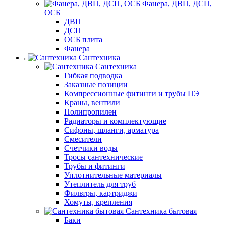
Фанера, ДВП, ДСП,
ОСБ
ДВП
ДСП
ОСБ плита
Фанера
Сантехника
Сантехника
Гибкая подводка
Заказные позиции
Компрессионные фитинги и трубы ПЭ
Краны, вентили
Полипропилен
Радиаторы и комплектующие
Сифоны, шланги, арматура
Смесители
Счетчики воды
Тросы сантехнические
Трубы и фитинги
Уплотнительные материалы
Утеплитель для труб
Фильтры, картриджи
Хомуты, крепления
Сантехника бытовая
Баки