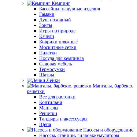
Кемпинг
Бассейны, надувные изделия
Гамаки
Душ походный
Зонты
Игры на природе
Качели
Коврики пляжные
Москитные сетки
Палатки
Посуда для кемпинга
Садовая мебель
Термосумки
Шатры
Лейки
Мангалы, барбекю,
решетки
Все для растопки
Коптильни
Мангалы
Решетки
Тандыры и аксессуары
Щепа
Насосы и оборудование
Насосы, станции, гидроаккумуляторы