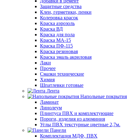
Добавки в цемент
Защитные средства
Клеи, герметики, пенки
Колеровка красок
Краска аэрозоль
Краска ВД
Краска для пола
Краска МА-15
Краска ПФ-115
Краска резиновая
Краска эмаль акриловая
Лаки
Прочее
Смазки технические
Химия
Шпатлевки готовые
Лента
Напольные покрытия
Ламинат
Линолеум
Плинтуса ПВХ и комплектующие
Пороги, изделия из алюминия
Углы ПВХ текстурные цветные 2,7м.
Панели
Комплектация МДФ, ПВХ