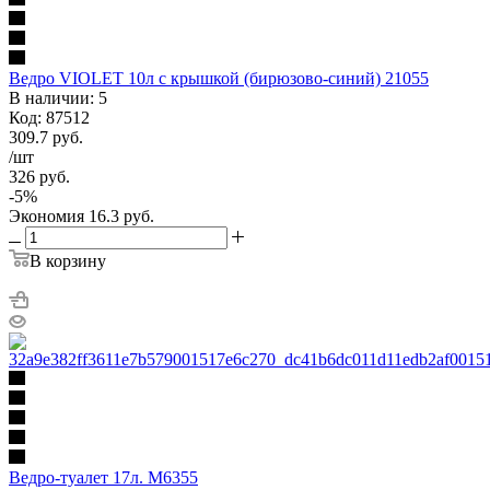
Ведро VIOLET 10л с крышкой (бирюзово-синий) 21055
В наличии: 5
Код: 87512
309.7
руб.
/шт
326
руб.
-
5
%
Экономия
16.3
руб.
В корзину
Ведро-туалет 17л. М6355