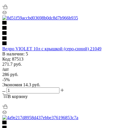
Ведро VIOLET 10л с крышкой (серо-синий) 21049
В наличии: 5
Код: 87513
271.7
руб.
/шт
286
руб.
-
5
%
Экономия
14.3
руб.
В корзину