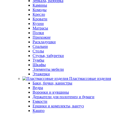
Зеркала, разборка
Камины
Комоды
Кресло
Кровати
Кухни
Матрасы
Полки
Прихожие
Раскладушки
Спальни
Столы
Стулья, табуретки
Тумбы
Шкафы
Элементы мебели
Этажерки
Пластмассовые изделия
Баки, бочки, канистры
Ведра
Воронки и кувшины
Держатели для полотенец и бумаги
Емкости
Ершики и комплекты, вантуз
Кашпо