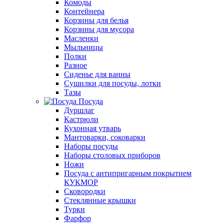
Комоды
Контейнера
Корзины для белья
Корзины для мусора
Масленки
Мыльницы
Полки
Разное
Сиденье для ванны
Сушилки для посуды, лотки
Тазы
Посуда
Дуршлаг
Кастрюли
Кухонная утварь
Мантоварки, соковарки
Наборы посуды
Наборы столовых приборов
Ножи
Посуда с антипригарным покрытием
КУКМОР
Сковородки
Стеклянные крышки
Турки
Фарфор