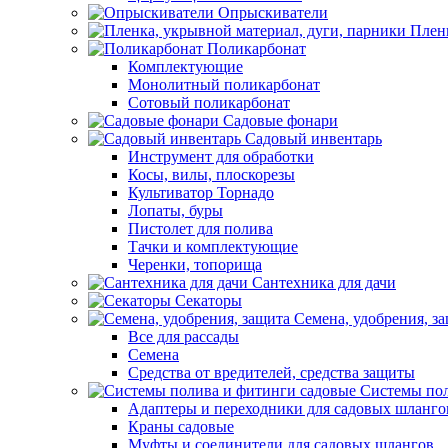
Опрыскиватели
Пленк
Поликарбонат
Комплектующие
Монолитный поликарбонат
Сотовый поликарбонат
Садовые фонари
Садовый инвентарь
Инструмент для обработки
Косы, вилы, плоскорезы
Культиватор Торнадо
Лопаты, буры
Пистолет для полива
Тачки и комплектующие
Черенки, топорища
Сантехника для дачи
Секаторы
Семена, удобрения, з
Все для рассады
Семена
Средства от вредителей, средства защиты
Системы пол
Адаптеры и переходники для садовых шланго
Краны садовые
Муфты и соединители для садовых шлангов