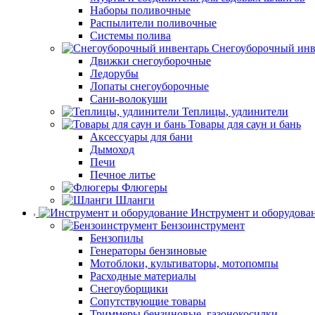
Наборы поливочные
Распылители поливочные
Системы полива
Снегоуборочный инв
Движки снегоуборочные
Ледорубы
Лопаты снегоуборочные
Сани-волокуши
Теплицы, удлинители
Товары для саун и бань
Аксессуары для бани
Дымоход
Печи
Печное литье
Флюгеры
Шланги
Инструмент и оборудова
Бензоинструмент
Бензопилы
Генераторы бензиновые
Мотоблоки, культиваторы, мотопомпы
Расходные материалы
Снегоуборщики
Сопутствующие товары
Триммеры бензиновые, газонокосилки