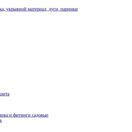
а, укрывной материал, дуги, парники
ащита
ива и фитинги садовые
в