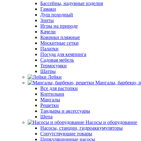
Бассейны, надувные изделия
Гамаки
Душ походный
Зонты
Игры на природе
Качели
Коврики пляжные
Москитные сетки
Палатки
Посуда для кемпинга
Садовая мебель
Термосумки
Шатры
Лейки
Мангалы, барбекю, 
Все для растопки
Коптильни
Мангалы
Решетки
Тандыры и аксессуары
Щепа
Насосы и оборудование
Насосы, станции, гидроаккумуляторы
Сопутствующие товары
Циркуляционные насосы