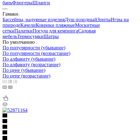
бань
Флюгеры
Шланги
—
Гамаки
Бассейны, надувные изделия
Душ походный
Зонты
Игры на
природе
Качели
Коврики пляжные
Москитные
сетки
Палатки
Посуда для кемпинга
Садовая
мебель
Термосумки
Шатры
По умолчанию
По популярности (убывание)
По популярности (возрастание)
По алфавиту (убывание)
По алфавиту (возрастание)
По цене (убывание)
По цене (возрастание)