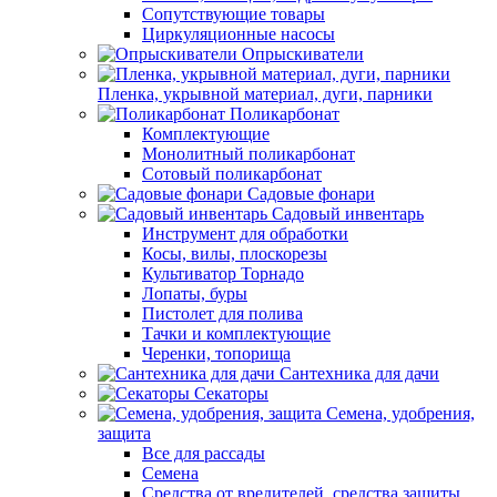
Сопутствующие товары
Циркуляционные насосы
Опрыскиватели
Пленка, укрывной материал, дуги, парники
Поликарбонат
Комплектующие
Монолитный поликарбонат
Сотовый поликарбонат
Садовые фонари
Садовый инвентарь
Инструмент для обработки
Косы, вилы, плоскорезы
Культиватор Торнадо
Лопаты, буры
Пистолет для полива
Тачки и комплектующие
Черенки, топорища
Сантехника для дачи
Секаторы
Семена, удобрения,
защита
Все для рассады
Семена
Средства от вредителей, средства защиты