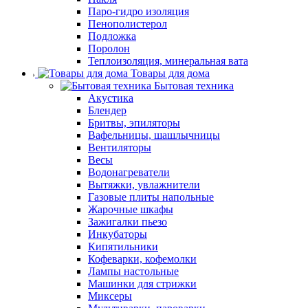
Паро-гидро изоляция
Пенополистерол
Подложка
Поролон
Теплоизоляция, минеральная вата
Товары для дома
Бытовая техника
Акустика
Блендер
Бритвы, эпиляторы
Вафельницы, шашлычницы
Вентиляторы
Весы
Водонагреватели
Вытяжки, увлажнители
Газовые плиты напольные
Жарочные шкафы
Зажигалки пьезо
Инкубаторы
Кипятильники
Кофеварки, кофемолки
Лампы настольные
Машинки для стрижки
Миксеры