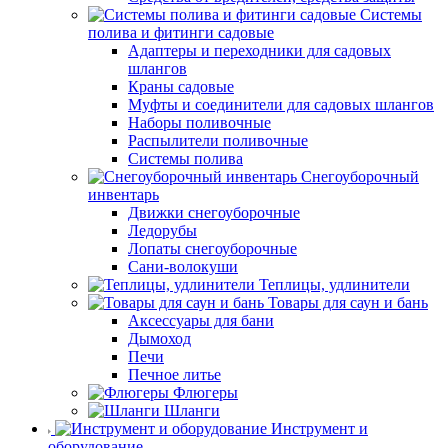
Системы
полива и фитинги садовые
Адаптеры и переходники для садовых
шлангов
Краны садовые
Муфты и соединители для садовых шлангов
Наборы поливочные
Распылители поливочные
Системы полива
Снегоуборочный
инвентарь
Движки снегоуборочные
Ледорубы
Лопаты снегоуборочные
Сани-волокуши
Теплицы, удлинители
Товары для саун и бань
Аксессуары для бани
Дымоход
Печи
Печное литье
Флюгеры
Шланги
Инструмент и
оборудование