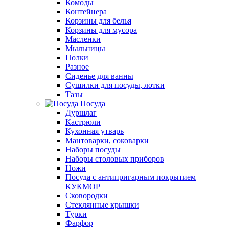
Комоды
Контейнера
Корзины для белья
Корзины для мусора
Масленки
Мыльницы
Полки
Разное
Сиденье для ванны
Сушилки для посуды, лотки
Тазы
Посуда
Дуршлаг
Кастрюли
Кухонная утварь
Мантоварки, соковарки
Наборы посуды
Наборы столовых приборов
Ножи
Посуда с антипригарным покрытием
КУКМОР
Сковородки
Стеклянные крышки
Турки
Фарфор