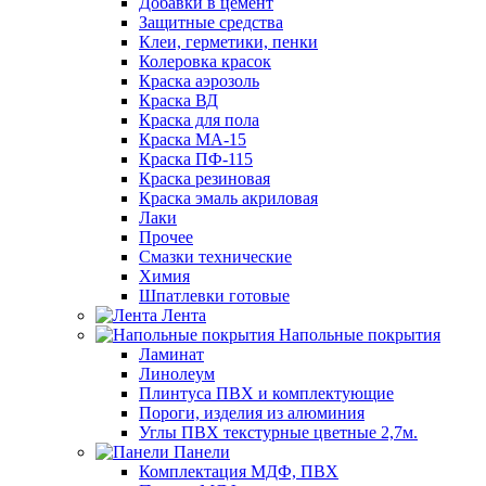
Добавки в цемент
Защитные средства
Клеи, герметики, пенки
Колеровка красок
Краска аэрозоль
Краска ВД
Краска для пола
Краска МА-15
Краска ПФ-115
Краска резиновая
Краска эмаль акриловая
Лаки
Прочее
Смазки технические
Химия
Шпатлевки готовые
Лента
Напольные покрытия
Ламинат
Линолеум
Плинтуса ПВХ и комплектующие
Пороги, изделия из алюминия
Углы ПВХ текстурные цветные 2,7м.
Панели
Комплектация МДФ, ПВХ