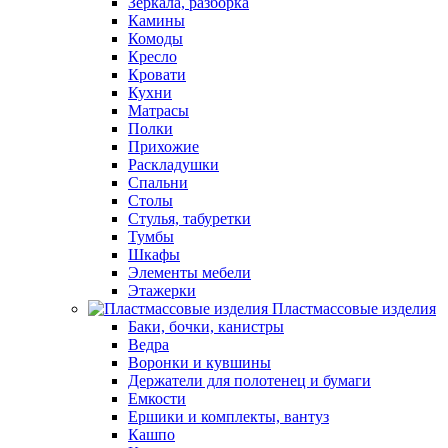
Зеркала, разборка
Камины
Комоды
Кресло
Кровати
Кухни
Матрасы
Полки
Прихожие
Раскладушки
Спальни
Столы
Стулья, табуретки
Тумбы
Шкафы
Элементы мебели
Этажерки
Пластмассовые изделия
Баки, бочки, канистры
Ведра
Воронки и кувшины
Держатели для полотенец и бумаги
Емкости
Ершики и комплекты, вантуз
Кашпо