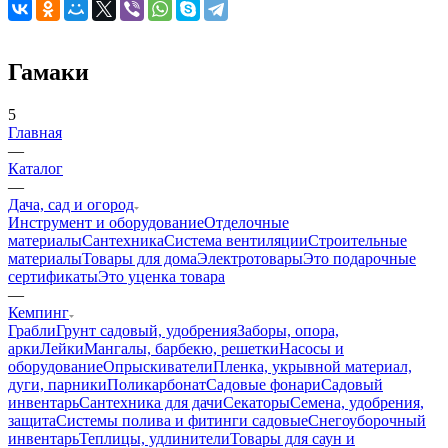
Гамаки
5
Главная
—
Каталог
—
Дача, сад и огород
Инструмент и оборудование
Отделочные
материалы
Сантехника
Система вентиляции
Строительные
материалы
Товары для дома
Электротовары
Это подарочные
сертификаты
Это уценка товара
—
Кемпинг
Грабли
Грунт садовый, удобрения
Заборы, опора,
арки
Лейки
Мангалы, барбекю, решетки
Насосы и
оборудование
Опрыскиватели
Пленка, укрывной материал,
дуги, парники
Поликарбонат
Садовые фонари
Садовый
инвентарь
Сантехника для дачи
Секаторы
Семена, удобрения,
защита
Системы полива и фитинги садовые
Снегоуборочный
инвентарь
Теплицы, удлинители
Товары для саун и