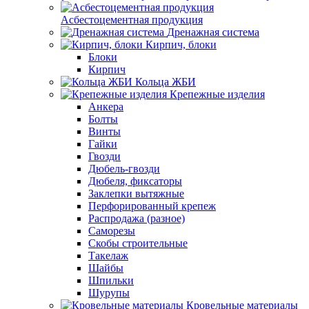
Асбестоцементная продукция
Дренажная система
Кирпич, блоки
Блоки
Кирпич
Кольца ЖБИ
Крепежные изделия
Анкера
Болты
Винты
Гайки
Гвозди
Дюбель-гвозди
Дюбеля, фиксаторы
Заклепки вытяжные
Перфорированный крепеж
Распродажа (разное)
Саморезы
Скобы строительные
Такелаж
Шайбы
Шпильки
Шурупы
Кровельные материалы