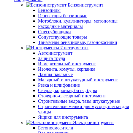
Бензоинструмент
Бензопилы
Генераторы бензиновые
Мотоблоки, культиваторы, мотопомпы
Расходные материалы
Снегоуборщики
Сопутствующие товары
Триммеры бензиновые, газонокосилки
Инструменты
Автоинструмент
Защита труда
Измерительный инструмент
Изолента, хомуты, серпянка
Лампы паяльные
Малярный и штукатурный инструмент
Резка и шлифование
Сверла, коронки, биты, буры
Столярно-слесарный инструмент
Строительные ведра, тазы штукатурные
Строительные мешки для мусора, щетки для
улицы
Ящики для инструмента
Электроинструмент
Бетоносмесители