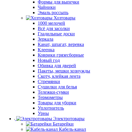
Формы для выпечки
Чайники
Эмаль россыпь
Хозтовары
1000 мелочей
Всё для засолки
Гладильные доски
Зеркала
Канат, шпагат, веревка
Клеенка
Коврики грязесборные
Новый год
Обивка для дверей
Пакеты, мешки хознужды
Скотч, клейкая лента
Стремянки
Сушилки для белья
Тележки-сумки
Термометры
Товары для уборки
Уплотнитель
Урны
Электротовары
Батарейки
Кабель-канал