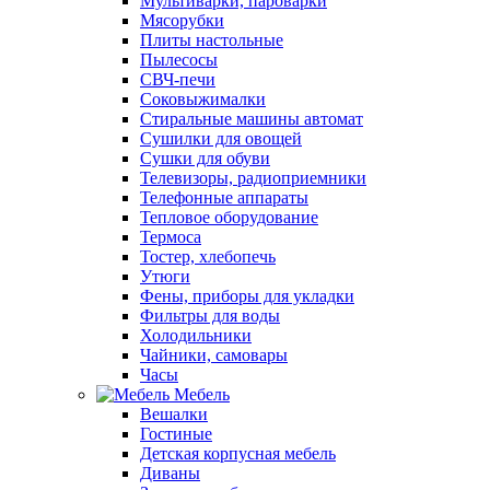
Мультиварки, пароварки
Мясорубки
Плиты настольные
Пылесосы
СВЧ-печи
Соковыжималки
Стиральные машины автомат
Сушилки для овощей
Сушки для обуви
Телевизоры, радиоприемники
Телефонные аппараты
Тепловое оборудование
Термоса
Тостер, хлебопечь
Утюги
Фены, приборы для укладки
Фильтры для воды
Холодильники
Чайники, самовары
Часы
Мебель
Вешалки
Гостиные
Детская корпусная мебель
Диваны