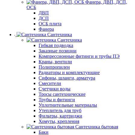
Фанера, ДВП, ДСП,
ОСБ
ДВП
ДСП
ОСБ плита
Фанера
Сантехника
Сантехника
Гибкая подводка
Заказные позиции
Компрессионные фитинги и трубы ПЭ
Краны, вентили
Полипропилен
Радиаторы и комплектующие
Сифоны, шланги, арматура
Смесители
Счетчики воды
Тросы сантехнические
Трубы и фитинги
Уплотнительные материалы
Утеплитель для труб
Фильтры, картриджи
Хомуты, крепления
Сантехника бытовая
Баки