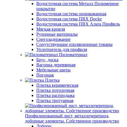
Водосточная система Металл Полимерное
покрытие
Водосточная система оцинкованная
Водосточная система ПВХ Docke
Водосточная система ПВХ Альта Профиль
Мягкая кровля
Рулонные материалы
Снегозадержание
Сопутствуюшие изоляционные товары
Уплотнитель для профиля
Пиломатериал
Брус, доска
Вагонка деревянная
Мебельные щиты
Погонаж
Плитка
Плитка керамическая
Плитка потолочная
Плитка распродажа
Плитка тротуарная
Профилированный лист, металлочерепица,
доборные элементы. Собственное производство
Доборы