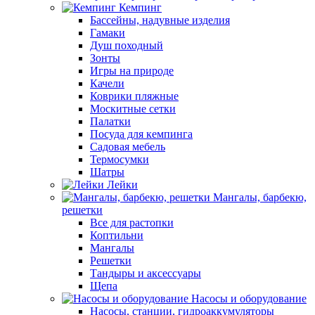
Кемпинг
Бассейны, надувные изделия
Гамаки
Душ походный
Зонты
Игры на природе
Качели
Коврики пляжные
Москитные сетки
Палатки
Посуда для кемпинга
Садовая мебель
Термосумки
Шатры
Лейки
Мангалы, барбекю,
решетки
Все для растопки
Коптильни
Мангалы
Решетки
Тандыры и аксессуары
Щепа
Насосы и оборудование
Насосы, станции, гидроаккумуляторы