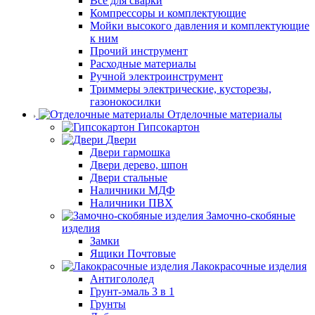
Все для сварки
Компрессоры и комплектующие
Мойки высокого давления и комплектующие
к ним
Прочий инструмент
Расходные материалы
Ручной электроинструмент
Триммеры электрические, кусторезы,
газонокосилки
Отделочные материалы
Гипсокартон
Двери
Двери гармошка
Двери дерево, шпон
Двери стальные
Наличники МДФ
Наличники ПВХ
Замочно-скобяные
изделия
Замки
Ящики Почтовые
Лакокрасочные изделия
Антигололед
Грунт-эмаль 3 в 1
Грунты