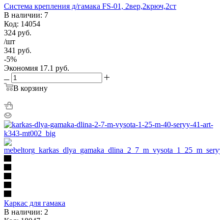
Система крепления д/гамака FS-01, 2вер,2крюч,2ст
В наличии: 7
Код: 14054
324
руб.
/шт
341
руб.
-
5
%
Экономия
17.1
руб.
В корзину
Каркас для гамака
В наличии: 2