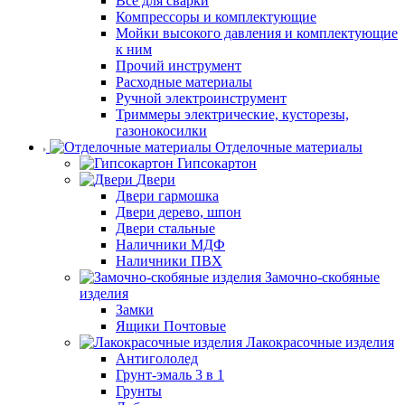
Все для сварки
Компрессоры и комплектующие
Мойки высокого давления и комплектующие
к ним
Прочий инструмент
Расходные материалы
Ручной электроинструмент
Триммеры электрические, кусторезы,
газонокосилки
Отделочные материалы
Гипсокартон
Двери
Двери гармошка
Двери дерево, шпон
Двери стальные
Наличники МДФ
Наличники ПВХ
Замочно-скобяные
изделия
Замки
Ящики Почтовые
Лакокрасочные изделия
Антигололед
Грунт-эмаль 3 в 1
Грунты