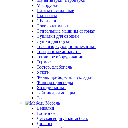
Мультиварки, пароварки
Мясорубки
Плиты настольные
Пылесосы
СВЧ-печи
Соковыжималки
Стиральные машины автомат
Сушилки для овощей
Сушки для обуви
Телевизоры, радиоприемники
Телефонные аппараты
Тепловое оборудование
Термоса
Тостер, хлебопечь
Утюги
Фены, приборы для укладки
Фильтры для воды
Холодильники
Чайники, самовары
Часы
Мебель
Вешалки
Гостиные
Детская корпусная мебель
Диваны