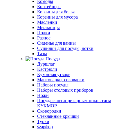
Комоды
Контейнера
Корзины для белья
Корзины для мусора
Масленки
Мыльницы
Полки
Разное
Сиденье для ванны
Сушилки для посуды, лотки
Тазы
Посуда
Дуршлаг
Кастрюли
Кухонная утварь
Мантоварки, соковарки
Наборы посуды
Наборы столовых приборов
Ножи
Посуда с антипригарным покрытием
КУКМОР
Сковородки
Стеклянные крышки
Турки
Фарфор