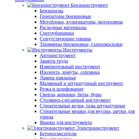
Бензоинструмент
Бензопилы
Генераторы бензиновые
Мотоблоки, культиваторы, мотопомпы
Расходные материалы
Снегоуборщики
Сопутствующие товары
Триммеры бензиновые, газонокосилки
Инструменты
Автоинструмент
Защита труда
Измерительный инструмент
Изолента, хомуты, серпянка
Лампы паяльные
Малярный и штукатурный инструмент
Резка и шлифование
Сверла, коронки, биты, буры
Столярно-слесарный инструмент
Строительные ведра, тазы штукатурные
Строительные мешки для мусора, щетки для
улицы
Ящики для инструмента
Электроинструмент
Бетоносмесители