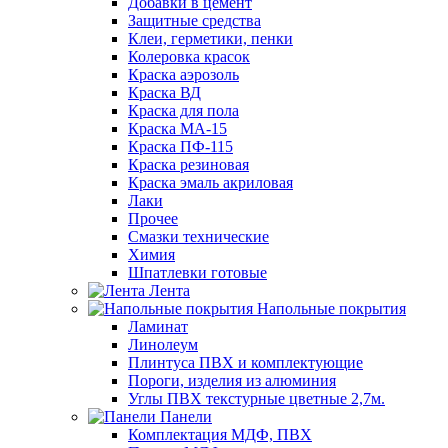
Добавки в цемент
Защитные средства
Клеи, герметики, пенки
Колеровка красок
Краска аэрозоль
Краска ВД
Краска для пола
Краска МА-15
Краска ПФ-115
Краска резиновая
Краска эмаль акриловая
Лаки
Прочее
Смазки технические
Химия
Шпатлевки готовые
Лента
Напольные покрытия
Ламинат
Линолеум
Плинтуса ПВХ и комплектующие
Пороги, изделия из алюминия
Углы ПВХ текстурные цветные 2,7м.
Панели
Комплектация МДФ, ПВХ