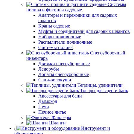
Системы
полива и фитинги садовые
Адаптеры и переходники для садовых
шлангов
Краны садовые
Муфты и соединители для садовых шлангов
Наборы поливочные
Распылители поливочные
Системы полива
Снегоуборочный
инвентарь
Движки снегоуборочные
Ледорубы
Лопаты снегоуборочные
Сани-волокуши
Теплицы, удлинители
Товары для саун и бань
Аксессуары для бани
Дымоход
Печи
Печное литье
Флюгеры
Шланги
Инструмент и
оборудование