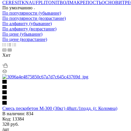
CERESIT
KNAUF
PLITONIT
ВОЛМА
КРЕПОСТЬ
ОСНОВИТ
РЕ
По умолчанию
По популярности (убывание)
По популярности (возрастание)
По алфавиту (убывание)
По алфавиту (возрастание)
По цене (убывание)
По цене (возрастание)
Хит
Смесь пескобетон М-300 (30кг) 48шт./1подд. (г. Коломна)
В наличии: 834
Код: 13384
328
руб.
/шт