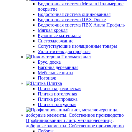
Водосточная система Металл Полимерное
покрытие
Водосточная система оцинкованная
Водосточная система ПВХ Docke
Водосточная система ПВХ Альта Профиль
Мягкая кровля
Рулонные материалы
Снегозадержание
Сопутствуюшие изоляционные товары
Уплотнитель для профиля
Пиломатериал
Брус, доска
Вагонка деревянная
Мебельные щиты
Погонаж
Плитка
Плитка керамическая
Плитка потолочная
Плитка распродажа
Плитка тротуарная
Профилированный лист, металлочерепица,
доборные элементы. Собственное производство
Доборы