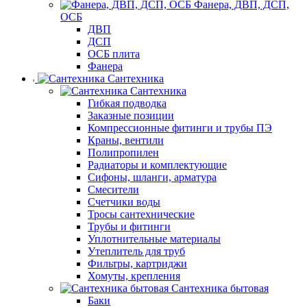
Фанера, ДВП, ДСП,
ОСБ
ДВП
ДСП
ОСБ плита
Фанера
Сантехника
Сантехника
Гибкая подводка
Заказные позиции
Компрессионные фитинги и трубы ПЭ
Краны, вентили
Полипропилен
Радиаторы и комплектующие
Сифоны, шланги, арматура
Смесители
Счетчики воды
Тросы сантехнические
Трубы и фитинги
Уплотнительные материалы
Утеплитель для труб
Фильтры, картриджи
Хомуты, крепления
Сантехника бытовая
Баки