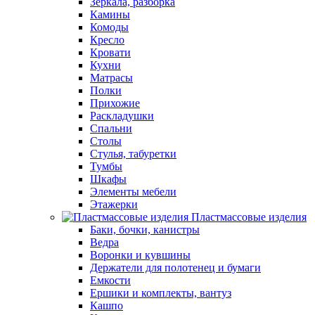
Зеркала, разборка
Камины
Комоды
Кресло
Кровати
Кухни
Матрасы
Полки
Прихожие
Раскладушки
Спальни
Столы
Стулья, табуретки
Тумбы
Шкафы
Элементы мебели
Этажерки
Пластмассовые изделия
Баки, бочки, канистры
Ведра
Воронки и кувшины
Держатели для полотенец и бумаги
Емкости
Ершики и комплекты, вантуз
Кашпо