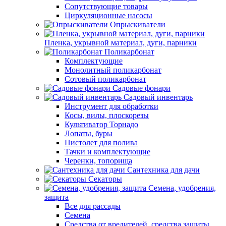
Сопутствующие товары
Циркуляционные насосы
Опрыскиватели
Пленка, укрывной материал, дуги, парники
Поликарбонат
Комплектующие
Монолитный поликарбонат
Сотовый поликарбонат
Садовые фонари
Садовый инвентарь
Инструмент для обработки
Косы, вилы, плоскорезы
Культиватор Торнадо
Лопаты, буры
Пистолет для полива
Тачки и комплектующие
Черенки, топорища
Сантехника для дачи
Секаторы
Семена, удобрения,
защита
Все для рассады
Семена
Средства от вредителей, средства защиты