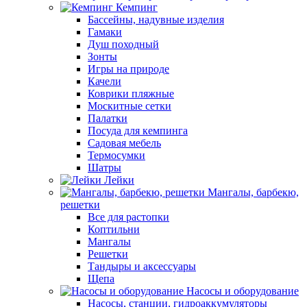
Кемпинг
Бассейны, надувные изделия
Гамаки
Душ походный
Зонты
Игры на природе
Качели
Коврики пляжные
Москитные сетки
Палатки
Посуда для кемпинга
Садовая мебель
Термосумки
Шатры
Лейки
Мангалы, барбекю,
решетки
Все для растопки
Коптильни
Мангалы
Решетки
Тандыры и аксессуары
Щепа
Насосы и оборудование
Насосы, станции, гидроаккумуляторы