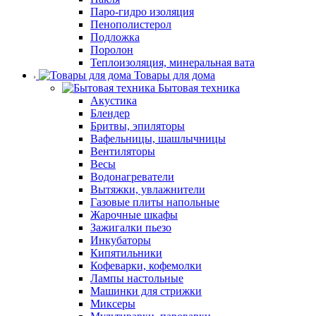
Паро-гидро изоляция
Пенополистерол
Подложка
Поролон
Теплоизоляция, минеральная вата
Товары для дома
Бытовая техника
Акустика
Блендер
Бритвы, эпиляторы
Вафельницы, шашлычницы
Вентиляторы
Весы
Водонагреватели
Вытяжки, увлажнители
Газовые плиты напольные
Жарочные шкафы
Зажигалки пьезо
Инкубаторы
Кипятильники
Кофеварки, кофемолки
Лампы настольные
Машинки для стрижки
Миксеры