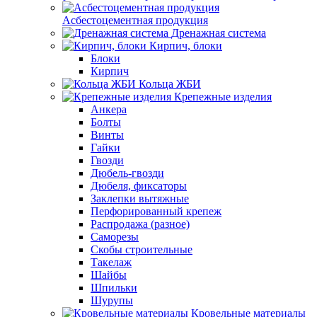
Асбестоцементная продукция
Дренажная система
Кирпич, блоки
Блоки
Кирпич
Кольца ЖБИ
Крепежные изделия
Анкера
Болты
Винты
Гайки
Гвозди
Дюбель-гвозди
Дюбеля, фиксаторы
Заклепки вытяжные
Перфорированный крепеж
Распродажа (разное)
Саморезы
Скобы строительные
Такелаж
Шайбы
Шпильки
Шурупы
Кровельные материалы