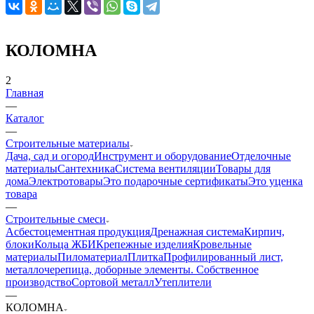
КОЛОМНА
2
Главная
—
Каталог
—
Строительные материалы
Дача, сад и огород
Инструмент и оборудование
Отделочные
материалы
Сантехника
Система вентиляции
Товары для
дома
Электротовары
Это подарочные сертификаты
Это уценка
товара
—
Строительные смеси
Асбестоцементная продукция
Дренажная система
Кирпич,
блоки
Кольца ЖБИ
Крепежные изделия
Кровельные
материалы
Пиломатериал
Плитка
Профилированный лист,
металлочерепица, доборные элементы. Собственное
производство
Сортовой металл
Утеплители
—
КОЛОМНА