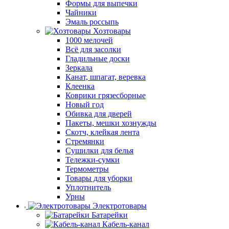
Формы для выпечки
Чайники
Эмаль россыпь
Хозтовары
1000 мелочей
Всё для засолки
Гладильные доски
Зеркала
Канат, шпагат, веревка
Клеенка
Коврики грязесборные
Новый год
Обивка для дверей
Пакеты, мешки хознужды
Скотч, клейкая лента
Стремянки
Сушилки для белья
Тележки-сумки
Термометры
Товары для уборки
Уплотнитель
Урны
Электротовары
Батарейки
Кабель-канал