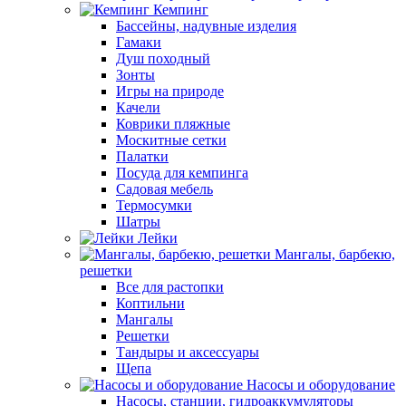
Кемпинг
Бассейны, надувные изделия
Гамаки
Душ походный
Зонты
Игры на природе
Качели
Коврики пляжные
Москитные сетки
Палатки
Посуда для кемпинга
Садовая мебель
Термосумки
Шатры
Лейки
Мангалы, барбекю,
решетки
Все для растопки
Коптильни
Мангалы
Решетки
Тандыры и аксессуары
Щепа
Насосы и оборудование
Насосы, станции, гидроаккумуляторы