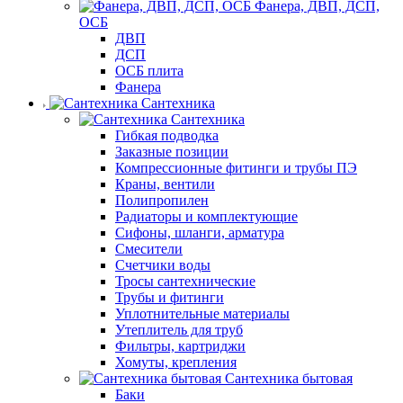
Фанера, ДВП, ДСП,
ОСБ
ДВП
ДСП
ОСБ плита
Фанера
Сантехника
Сантехника
Гибкая подводка
Заказные позиции
Компрессионные фитинги и трубы ПЭ
Краны, вентили
Полипропилен
Радиаторы и комплектующие
Сифоны, шланги, арматура
Смесители
Счетчики воды
Тросы сантехнические
Трубы и фитинги
Уплотнительные материалы
Утеплитель для труб
Фильтры, картриджи
Хомуты, крепления
Сантехника бытовая
Баки