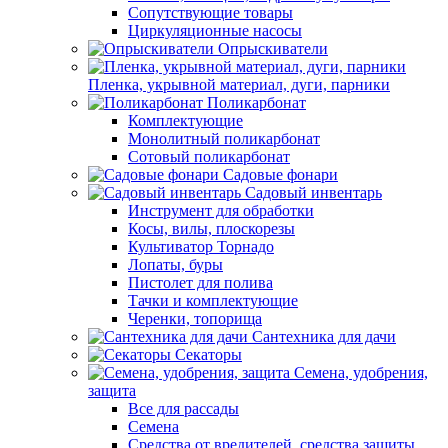
Сопутствующие товары
Циркуляционные насосы
Опрыскиватели
Пленка, укрывной материал, дуги, парники
Поликарбонат
Комплектующие
Монолитный поликарбонат
Сотовый поликарбонат
Садовые фонари
Садовый инвентарь
Инструмент для обработки
Косы, вилы, плоскорезы
Культиватор Торнадо
Лопаты, буры
Пистолет для полива
Тачки и комплектующие
Черенки, топорища
Сантехника для дачи
Секаторы
Семена, удобрения,
защита
Все для рассады
Семена
Средства от вредителей, средства защиты