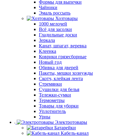
Формы для выпечки
Чайники
Эмаль россыпь
Хозтовары
1000 мелочей
Всё для засолки
Гладильные доски
Зеркала
Канат, шпагат, веревка
Клеенка
Коврики грязесборные
Новый год
Обивка для дверей
Пакеты, мешки хознужды
Скотч, клейкая лента
Стремянки
Сушилки для белья
Тележки-сумки
Термометры
Товары для уборки
Уплотнитель
Урны
Электротовары
Батарейки
Кабель-канал