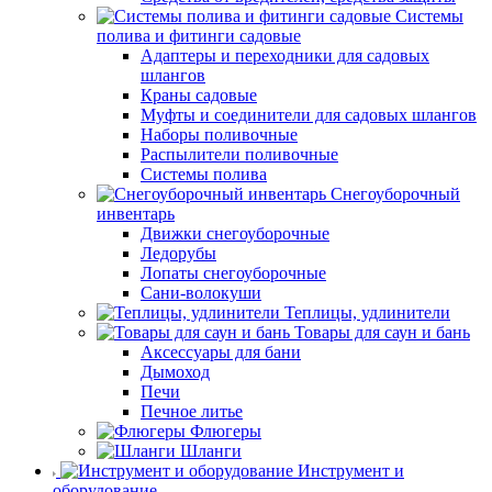
Системы
полива и фитинги садовые
Адаптеры и переходники для садовых
шлангов
Краны садовые
Муфты и соединители для садовых шлангов
Наборы поливочные
Распылители поливочные
Системы полива
Снегоуборочный
инвентарь
Движки снегоуборочные
Ледорубы
Лопаты снегоуборочные
Сани-волокуши
Теплицы, удлинители
Товары для саун и бань
Аксессуары для бани
Дымоход
Печи
Печное литье
Флюгеры
Шланги
Инструмент и
оборудование