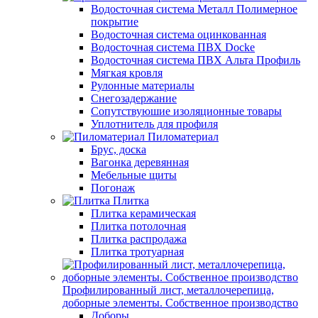
Водосточная система Металл Полимерное
покрытие
Водосточная система оцинкованная
Водосточная система ПВХ Docke
Водосточная система ПВХ Альта Профиль
Мягкая кровля
Рулонные материалы
Снегозадержание
Сопутствуюшие изоляционные товары
Уплотнитель для профиля
Пиломатериал
Брус, доска
Вагонка деревянная
Мебельные щиты
Погонаж
Плитка
Плитка керамическая
Плитка потолочная
Плитка распродажа
Плитка тротуарная
Профилированный лист, металлочерепица,
доборные элементы. Собственное производство
Доборы