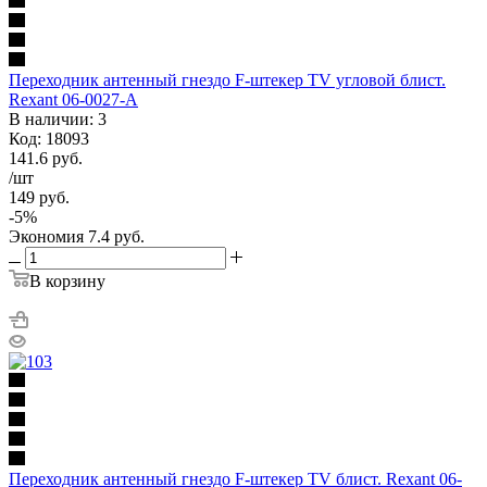
Переходник антенный гнездо F-штекер TV угловой блист.
Rexant 06-0027-A
В наличии: 3
Код: 18093
141.6
руб.
/шт
149
руб.
-
5
%
Экономия
7.4
руб.
В корзину
Переходник антенный гнездо F-штекер TV блист. Rexant 06-