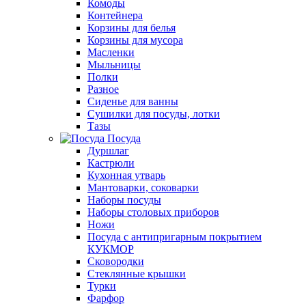
Комоды
Контейнера
Корзины для белья
Корзины для мусора
Масленки
Мыльницы
Полки
Разное
Сиденье для ванны
Сушилки для посуды, лотки
Тазы
Посуда
Дуршлаг
Кастрюли
Кухонная утварь
Мантоварки, соковарки
Наборы посуды
Наборы столовых приборов
Ножи
Посуда с антипригарным покрытием
КУКМОР
Сковородки
Стеклянные крышки
Турки
Фарфор