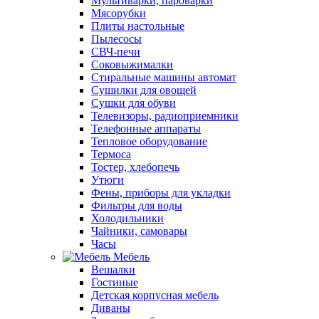
Мультиварки, пароварки
Мясорубки
Плиты настольные
Пылесосы
СВЧ-печи
Соковыжималки
Стиральные машины автомат
Сушилки для овощей
Сушки для обуви
Телевизоры, радиоприемники
Телефонные аппараты
Тепловое оборудование
Термоса
Тостер, хлебопечь
Утюги
Фены, приборы для укладки
Фильтры для воды
Холодильники
Чайники, самовары
Часы
Мебель
Вешалки
Гостиные
Детская корпусная мебель
Диваны