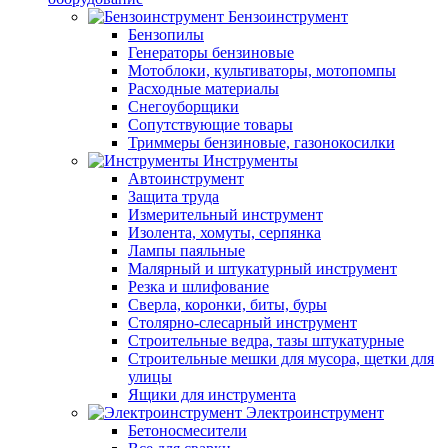
Бензоинструмент
Бензопилы
Генераторы бензиновые
Мотоблоки, культиваторы, мотопомпы
Расходные материалы
Снегоуборщики
Сопутствующие товары
Триммеры бензиновые, газонокосилки
Инструменты
Автоинструмент
Защита труда
Измерительный инструмент
Изолента, хомуты, серпянка
Лампы паяльные
Малярный и штукатурный инструмент
Резка и шлифование
Сверла, коронки, биты, буры
Столярно-слесарный инструмент
Строительные ведра, тазы штукатурные
Строительные мешки для мусора, щетки для
улицы
Ящики для инструмента
Электроинструмент
Бетоносмесители