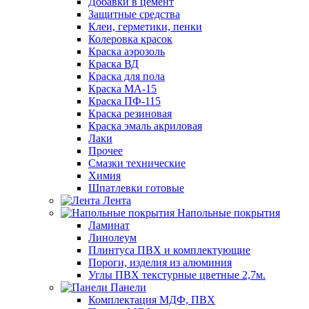
Добавки в цемент
Защитные средства
Клеи, герметики, пенки
Колеровка красок
Краска аэрозоль
Краска ВД
Краска для пола
Краска МА-15
Краска ПФ-115
Краска резиновая
Краска эмаль акриловая
Лаки
Прочее
Смазки технические
Химия
Шпатлевки готовые
Лента
Напольные покрытия
Ламинат
Линолеум
Плинтуса ПВХ и комплектующие
Пороги, изделия из алюминия
Углы ПВХ текстурные цветные 2,7м.
Панели
Комплектация МДФ, ПВХ