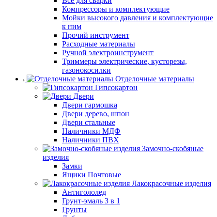
Все для сварки
Компрессоры и комплектующие
Мойки высокого давления и комплектующие
к ним
Прочий инструмент
Расходные материалы
Ручной электроинструмент
Триммеры электрические, кусторезы,
газонокосилки
Отделочные материалы
Гипсокартон
Двери
Двери гармошка
Двери дерево, шпон
Двери стальные
Наличники МДФ
Наличники ПВХ
Замочно-скобяные
изделия
Замки
Ящики Почтовые
Лакокрасочные изделия
Антигололед
Грунт-эмаль 3 в 1
Грунты