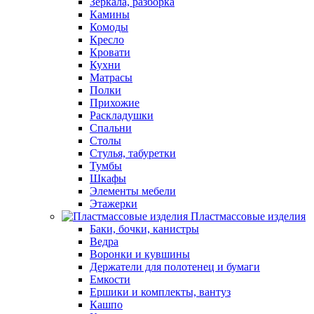
Зеркала, разборка
Камины
Комоды
Кресло
Кровати
Кухни
Матрасы
Полки
Прихожие
Раскладушки
Спальни
Столы
Стулья, табуретки
Тумбы
Шкафы
Элементы мебели
Этажерки
Пластмассовые изделия
Баки, бочки, канистры
Ведра
Воронки и кувшины
Держатели для полотенец и бумаги
Емкости
Ершики и комплекты, вантуз
Кашпо