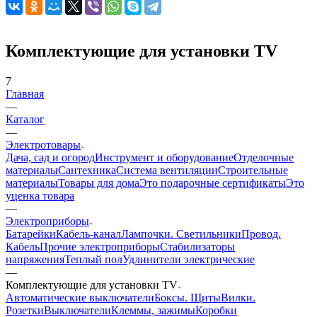
Комплектующие для установки TV
7
Главная
—
Каталог
—
Электротовары
Дача, сад и огород
Инструмент и оборудование
Отделочные
материалы
Сантехника
Система вентиляции
Строительные
материалы
Товары для дома
Это подарочные сертификаты
Это
уценка товара
—
Электроприборы
Батарейки
Кабель-канал
Лампочки. Светильники
Провод.
Кабель
Прочие электроприборы
Стабилизаторы
напряжения
Теплый пол
Удлинители электрические
—
Комплектующие для установки TV
Автоматические выключатели
Боксы. Щиты
Вилки.
Розетки
Выключатели
Клеммы, зажимы
Коробки