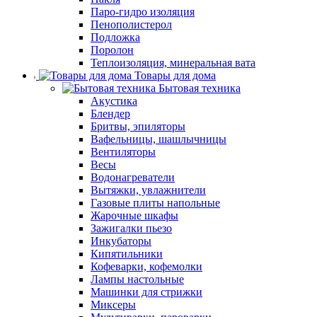
Паро-гидро изоляция
Пенополистерол
Подложка
Поролон
Теплоизоляция, минеральная вата
Товары для дома
Бытовая техника
Акустика
Блендер
Бритвы, эпиляторы
Вафельницы, шашлычницы
Вентиляторы
Весы
Водонагреватели
Вытяжки, увлажнители
Газовые плиты напольные
Жарочные шкафы
Зажигалки пьезо
Инкубаторы
Кипятильники
Кофеварки, кофемолки
Лампы настольные
Машинки для стрижки
Миксеры