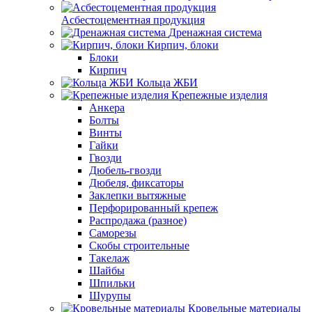
Асбестоцементная продукция
Дренажная система
Кирпич, блоки
Блоки
Кирпич
Кольца ЖБИ
Крепежные изделия
Анкера
Болты
Винты
Гайки
Гвозди
Дюбель-гвозди
Дюбеля, фиксаторы
Заклепки вытяжные
Перфорированный крепеж
Распродажа (разное)
Саморезы
Скобы строительные
Такелаж
Шайбы
Шпильки
Шурупы
Кровельные материалы