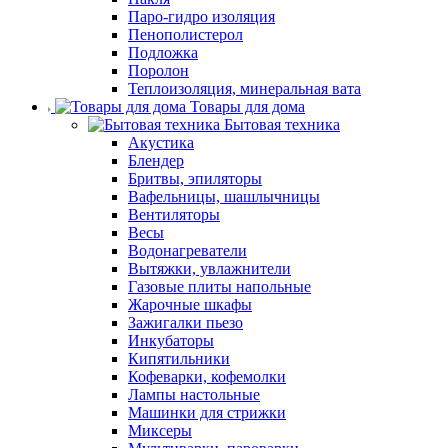
Паро-гидро изоляция
Пенополистерол
Подложка
Поролон
Теплоизоляция, минеральная вата
Товары для дома
Бытовая техника
Акустика
Блендер
Бритвы, эпиляторы
Вафельницы, шашлычницы
Вентиляторы
Весы
Водонагреватели
Вытяжки, увлажнители
Газовые плиты напольные
Жарочные шкафы
Зажигалки пьезо
Инкубаторы
Кипятильники
Кофеварки, кофемолки
Лампы настольные
Машинки для стрижки
Миксеры