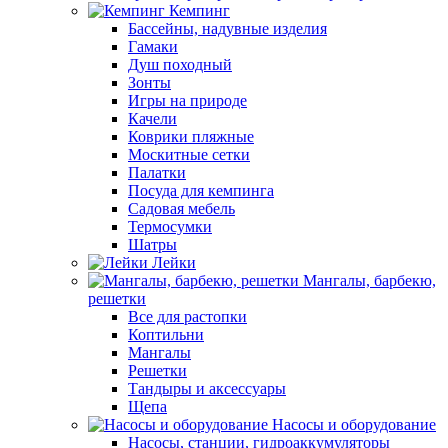
Кемпинг
Бассейны, надувные изделия
Гамаки
Душ походный
Зонты
Игры на природе
Качели
Коврики пляжные
Москитные сетки
Палатки
Посуда для кемпинга
Садовая мебель
Термосумки
Шатры
Лейки
Мангалы, барбекю,
решетки
Все для растопки
Коптильни
Мангалы
Решетки
Тандыры и аксессуары
Щепа
Насосы и оборудование
Насосы, станции, гидроаккумуляторы