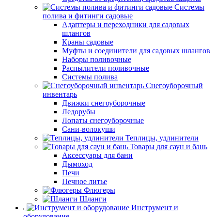
Системы
полива и фитинги садовые
Адаптеры и переходники для садовых
шлангов
Краны садовые
Муфты и соединители для садовых шлангов
Наборы поливочные
Распылители поливочные
Системы полива
Снегоуборочный
инвентарь
Движки снегоуборочные
Ледорубы
Лопаты снегоуборочные
Сани-волокуши
Теплицы, удлинители
Товары для саун и бань
Аксессуары для бани
Дымоход
Печи
Печное литье
Флюгеры
Шланги
Инструмент и
оборудование