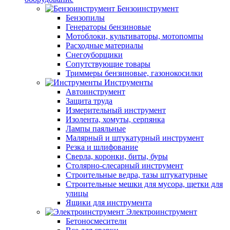
Бензоинструмент
Бензопилы
Генераторы бензиновые
Мотоблоки, культиваторы, мотопомпы
Расходные материалы
Снегоуборщики
Сопутствующие товары
Триммеры бензиновые, газонокосилки
Инструменты
Автоинструмент
Защита труда
Измерительный инструмент
Изолента, хомуты, серпянка
Лампы паяльные
Малярный и штукатурный инструмент
Резка и шлифование
Сверла, коронки, биты, буры
Столярно-слесарный инструмент
Строительные ведра, тазы штукатурные
Строительные мешки для мусора, щетки для
улицы
Ящики для инструмента
Электроинструмент
Бетоносмесители