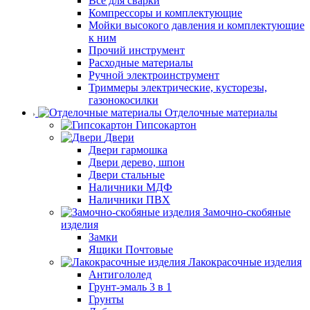
Все для сварки
Компрессоры и комплектующие
Мойки высокого давления и комплектующие
к ним
Прочий инструмент
Расходные материалы
Ручной электроинструмент
Триммеры электрические, кусторезы,
газонокосилки
Отделочные материалы
Гипсокартон
Двери
Двери гармошка
Двери дерево, шпон
Двери стальные
Наличники МДФ
Наличники ПВХ
Замочно-скобяные
изделия
Замки
Ящики Почтовые
Лакокрасочные изделия
Антигололед
Грунт-эмаль 3 в 1
Грунты