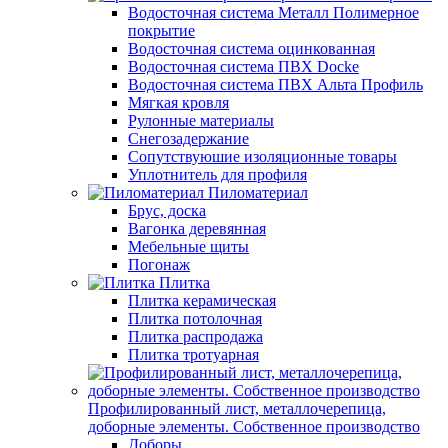
Водосточная система Металл Полимерное
покрытие
Водосточная система оцинкованная
Водосточная система ПВХ Docke
Водосточная система ПВХ Альта Профиль
Мягкая кровля
Рулонные материалы
Снегозадержание
Сопутствуюшие изоляционные товары
Уплотнитель для профиля
Пиломатериал
Брус, доска
Вагонка деревянная
Мебельные щиты
Погонаж
Плитка
Плитка керамическая
Плитка потолочная
Плитка распродажа
Плитка тротуарная
Профилированный лист, металлочерепица,
доборные элементы. Собственное производство
Доборы