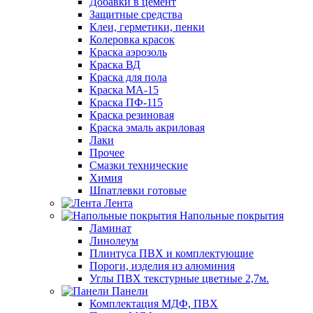
Добавки в цемент
Защитные средства
Клеи, герметики, пенки
Колеровка красок
Краска аэрозоль
Краска ВД
Краска для пола
Краска МА-15
Краска ПФ-115
Краска резиновая
Краска эмаль акриловая
Лаки
Прочее
Смазки технические
Химия
Шпатлевки готовые
Лента
Напольные покрытия
Ламинат
Линолеум
Плинтуса ПВХ и комплектующие
Пороги, изделия из алюминия
Углы ПВХ текстурные цветные 2,7м.
Панели
Комплектация МДФ, ПВХ