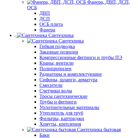
Фанера, ДВП, ДСП,
ОСБ
ДВП
ДСП
ОСБ плита
Фанера
Сантехника
Сантехника
Гибкая подводка
Заказные позиции
Компрессионные фитинги и трубы ПЭ
Краны, вентили
Полипропилен
Радиаторы и комплектующие
Сифоны, шланги, арматура
Смесители
Счетчики воды
Тросы сантехнические
Трубы и фитинги
Уплотнительные материалы
Утеплитель для труб
Фильтры, картриджи
Хомуты, крепления
Сантехника бытовая
Баки