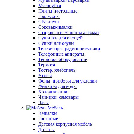
Мультиварки, пароварки
Мясорубки
Плиты настольные
Пылесосы
СВЧ-печи
Соковыжималки
Стиральные машины автомат
Сушилки для овощей
Сушки для обуви
Телевизоры, радиоприемники
Телефонные аппараты
Тепловое оборудование
Термоса
Тостер, хлебопечь
Утюги
Фены, приборы для укладки
Фильтры для воды
Холодильники
Чайники, самовары
Часы
Мебель
Вешалки
Гостиные
Детская корпусная мебель
Диваны