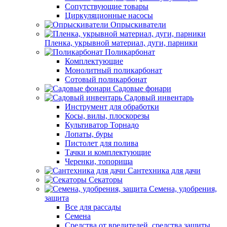
Сопутствующие товары
Циркуляционные насосы
Опрыскиватели
Пленка, укрывной материал, дуги, парники
Поликарбонат
Комплектующие
Монолитный поликарбонат
Сотовый поликарбонат
Садовые фонари
Садовый инвентарь
Инструмент для обработки
Косы, вилы, плоскорезы
Культиватор Торнадо
Лопаты, буры
Пистолет для полива
Тачки и комплектующие
Черенки, топорища
Сантехника для дачи
Секаторы
Семена, удобрения,
защита
Все для рассады
Семена
Средства от вредителей, средства защиты