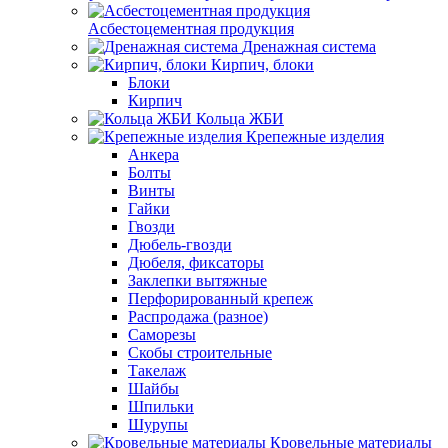
Асбестоцементная продукция
Дренажная система
Кирпич, блоки
Блоки
Кирпич
Кольца ЖБИ
Крепежные изделия
Анкера
Болты
Винты
Гайки
Гвозди
Дюбель-гвозди
Дюбеля, фиксаторы
Заклепки вытяжные
Перфорированный крепеж
Распродажа (разное)
Саморезы
Скобы строительные
Такелаж
Шайбы
Шпильки
Шурупы
Кровельные материалы