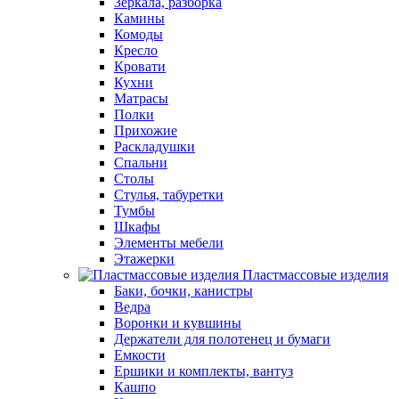
Зеркала, разборка
Камины
Комоды
Кресло
Кровати
Кухни
Матрасы
Полки
Прихожие
Раскладушки
Спальни
Столы
Стулья, табуретки
Тумбы
Шкафы
Элементы мебели
Этажерки
Пластмассовые изделия
Баки, бочки, канистры
Ведра
Воронки и кувшины
Держатели для полотенец и бумаги
Емкости
Ершики и комплекты, вантуз
Кашпо