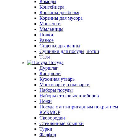
Комоды
Контейнера
Корзины для белья
Корзины для мусора
Масленки
Мыльницы
Полки
Разное
Сиденье для ванны
Сушилки для посуды, лотки
Тазы
Посуда
Дуршлаг
Кастрюли
Кухонная утварь
Мантоварки, соковарки
Наборы посуды
Наборы столовых приборов
Ножи
Посуда с антипригарным покрытием
КУКМОР
Сковородки
Стеклянные крышки
Турки
Фарфор