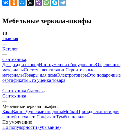
Мебельные зеркала-шкафы
18
Главная
—
Каталог
—
Сантехника
Дача, сад и огород
Инструмент и оборудование
Отделочные
материалы
Система вентиляции
Строительные
материалы
Товары для дома
Электротовары
Это подарочные
сертификаты
Это уценка товара
—
Сантехника бытовая
Сантехника
—
Мебельные зеркала-шкафы
Баки
Ванны
Душевые поддоны
Мойки
Принадлежности для
ванной и туалета
Санфаянс
Тумбы, пеналы
По умолчанию
По популярности (убывание)