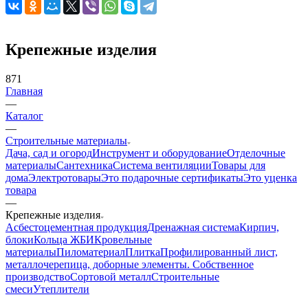
Крепежные изделия
871
Главная
—
Каталог
—
Строительные материалы
Дача, сад и огород
Инструмент и оборудование
Отделочные
материалы
Сантехника
Система вентиляции
Товары для
дома
Электротовары
Это подарочные сертификаты
Это уценка
товара
—
Крепежные изделия
Асбестоцементная продукция
Дренажная система
Кирпич,
блоки
Кольца ЖБИ
Кровельные
материалы
Пиломатериал
Плитка
Профилированный лист,
металлочерепица, доборные элементы. Собственное
производство
Сортовой металл
Строительные
смеси
Утеплители