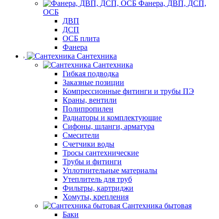
Фанера, ДВП, ДСП,
ОСБ
ДВП
ДСП
ОСБ плита
Фанера
Сантехника
Сантехника
Гибкая подводка
Заказные позиции
Компрессионные фитинги и трубы ПЭ
Краны, вентили
Полипропилен
Радиаторы и комплектующие
Сифоны, шланги, арматура
Смесители
Счетчики воды
Тросы сантехнические
Трубы и фитинги
Уплотнительные материалы
Утеплитель для труб
Фильтры, картриджи
Хомуты, крепления
Сантехника бытовая
Баки