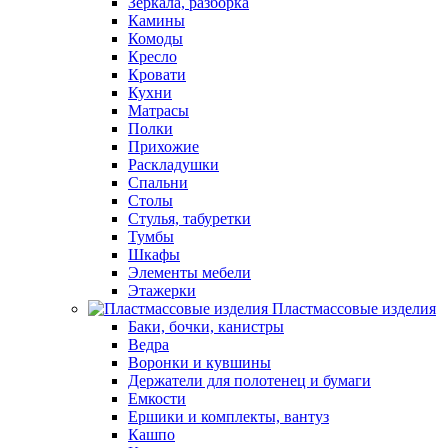
Зеркала, разборка
Камины
Комоды
Кресло
Кровати
Кухни
Матрасы
Полки
Прихожие
Раскладушки
Спальни
Столы
Стулья, табуретки
Тумбы
Шкафы
Элементы мебели
Этажерки
Пластмассовые изделия
Баки, бочки, канистры
Ведра
Воронки и кувшины
Держатели для полотенец и бумаги
Емкости
Ершики и комплекты, вантуз
Кашпо