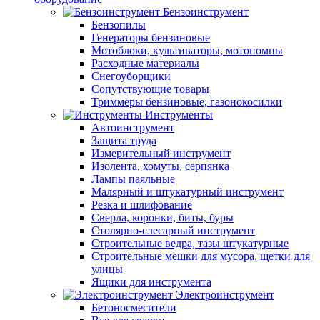
Бензоинструмент
Бензопилы
Генераторы бензиновые
Мотоблоки, культиваторы, мотопомпы
Расходные материалы
Снегоуборщики
Сопутствующие товары
Триммеры бензиновые, газонокосилки
Инструменты
Автоинструмент
Защита труда
Измерительный инструмент
Изолента, хомуты, серпянка
Лампы паяльные
Малярный и штукатурный инструмент
Резка и шлифование
Сверла, коронки, биты, буры
Столярно-слесарный инструмент
Строительные ведра, тазы штукатурные
Строительные мешки для мусора, щетки для
улицы
Ящики для инструмента
Электроинструмент
Бетоносмесители