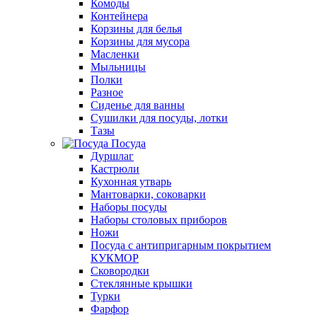
Комоды
Контейнера
Корзины для белья
Корзины для мусора
Масленки
Мыльницы
Полки
Разное
Сиденье для ванны
Сушилки для посуды, лотки
Тазы
Посуда
Дуршлаг
Кастрюли
Кухонная утварь
Мантоварки, соковарки
Наборы посуды
Наборы столовых приборов
Ножи
Посуда с антипригарным покрытием
КУКМОР
Сковородки
Стеклянные крышки
Турки
Фарфор