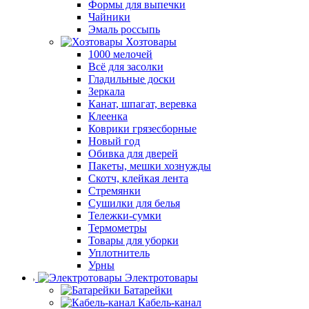
Формы для выпечки
Чайники
Эмаль россыпь
Хозтовары
1000 мелочей
Всё для засолки
Гладильные доски
Зеркала
Канат, шпагат, веревка
Клеенка
Коврики грязесборные
Новый год
Обивка для дверей
Пакеты, мешки хознужды
Скотч, клейкая лента
Стремянки
Сушилки для белья
Тележки-сумки
Термометры
Товары для уборки
Уплотнитель
Урны
Электротовары
Батарейки
Кабель-канал