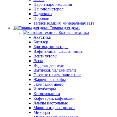
Паро-гидро изоляция
Пенополистерол
Подложка
Поролон
Теплоизоляция, минеральная вата
Товары для дома
Бытовая техника
Акустика
Блендер
Бритвы, эпиляторы
Вафельницы, шашлычницы
Вентиляторы
Весы
Водонагреватели
Вытяжки, увлажнители
Газовые плиты напольные
Жарочные шкафы
Зажигалки пьезо
Инкубаторы
Кипятильники
Кофеварки, кофемолки
Лампы настольные
Машинки для стрижки
Миксеры