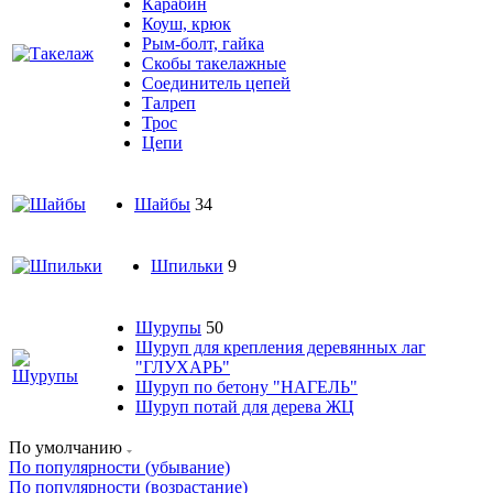
Карабин
Коуш, крюк
Рым-болт, гайка
Скобы такелажные
Соединитель цепей
Талреп
Трос
Цепи
Шайбы
34
Шпильки
9
Шурупы
50
Шуруп для крепления деревянных лаг
"ГЛУХАРЬ"
Шуруп по бетону "НАГЕЛЬ"
Шуруп потай для дерева ЖЦ
По умолчанию
По популярности (убывание)
По популярности (возрастание)