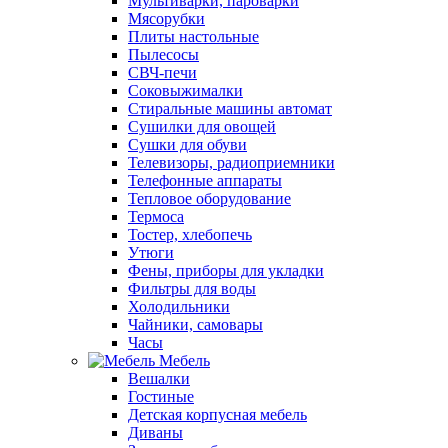
Мультиварки, пароварки
Мясорубки
Плиты настольные
Пылесосы
СВЧ-печи
Соковыжималки
Стиральные машины автомат
Сушилки для овощей
Сушки для обуви
Телевизоры, радиоприемники
Телефонные аппараты
Тепловое оборудование
Термоса
Тостер, хлебопечь
Утюги
Фены, приборы для укладки
Фильтры для воды
Холодильники
Чайники, самовары
Часы
Мебель
Вешалки
Гостиные
Детская корпусная мебель
Диваны