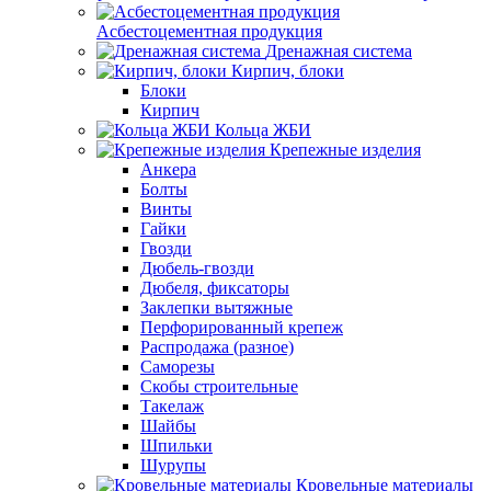
Асбестоцементная продукция
Дренажная система
Кирпич, блоки
Блоки
Кирпич
Кольца ЖБИ
Крепежные изделия
Анкера
Болты
Винты
Гайки
Гвозди
Дюбель-гвозди
Дюбеля, фиксаторы
Заклепки вытяжные
Перфорированный крепеж
Распродажа (разное)
Саморезы
Скобы строительные
Такелаж
Шайбы
Шпильки
Шурупы
Кровельные материалы