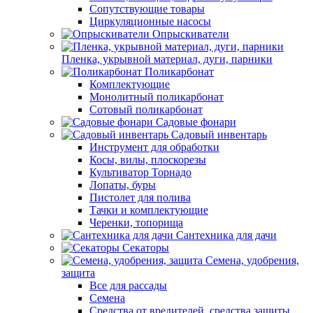
Сопутствующие товары
Циркуляционные насосы
Опрыскиватели
Пленка, укрывной материал, дуги, парники
Поликарбонат
Комплектующие
Монолитный поликарбонат
Сотовый поликарбонат
Садовые фонари
Садовый инвентарь
Инструмент для обработки
Косы, вилы, плоскорезы
Культиватор Торнадо
Лопаты, буры
Пистолет для полива
Тачки и комплектующие
Черенки, топорища
Сантехника для дачи
Секаторы
Семена, удобрения,
защита
Все для рассады
Семена
Средства от вредителей, средства защиты