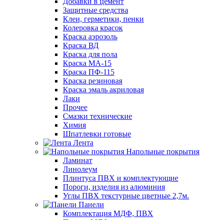
Добавки в цемент
Защитные средства
Клеи, герметики, пенки
Колеровка красок
Краска аэрозоль
Краска ВД
Краска для пола
Краска МА-15
Краска ПФ-115
Краска резиновая
Краска эмаль акриловая
Лаки
Прочее
Смазки технические
Химия
Шпатлевки готовые
Лента
Напольные покрытия
Ламинат
Линолеум
Плинтуса ПВХ и комплектующие
Пороги, изделия из алюминия
Углы ПВХ текстурные цветные 2,7м.
Панели
Комплектация МДФ, ПВХ