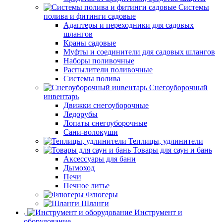
Системы
полива и фитинги садовые
Адаптеры и переходники для садовых
шлангов
Краны садовые
Муфты и соединители для садовых шлангов
Наборы поливочные
Распылители поливочные
Системы полива
Снегоуборочный
инвентарь
Движки снегоуборочные
Ледорубы
Лопаты снегоуборочные
Сани-волокуши
Теплицы, удлинители
Товары для саун и бань
Аксессуары для бани
Дымоход
Печи
Печное литье
Флюгеры
Шланги
Инструмент и
оборудование