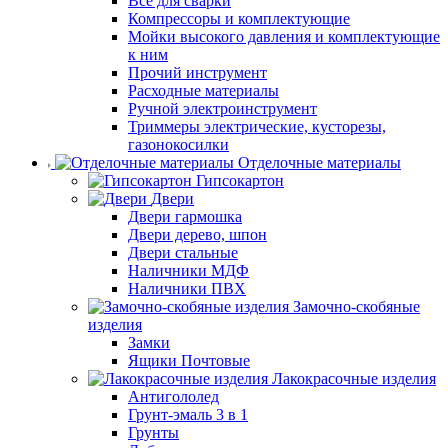
Все для сварки
Компрессоры и комплектующие
Мойки высокого давления и комплектующие
к ним
Прочий инструмент
Расходные материалы
Ручной электроинструмент
Триммеры электрические, кусторезы,
газонокосилки
Отделочные материалы
Гипсокартон
Двери
Двери гармошка
Двери дерево, шпон
Двери стальные
Наличники МДФ
Наличники ПВХ
Замочно-скобяные
изделия
Замки
Ящики Почтовые
Лакокрасочные изделия
Антигололед
Грунт-эмаль 3 в 1
Грунты