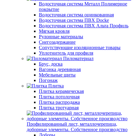
Водосточная система Металл Полимерное
покрытие
Водосточная система оцинкованная
Водосточная система ПВХ Docke
Водосточная система ПВХ Альта Профиль
Мягкая кровля
Рулонные материалы
Снегозадержание
Сопутствуюшие изоляционные товары
Уплотнитель для профиля
Пиломатериал
Брус, доска
Вагонка деревянная
Мебельные щиты
Погонаж
Плитка
Плитка керамическая
Плитка потолочная
Плитка распродажа
Плитка тротуарная
Профилированный лист, металлочерепица,
доборные элементы. Собственное производство
Доборы