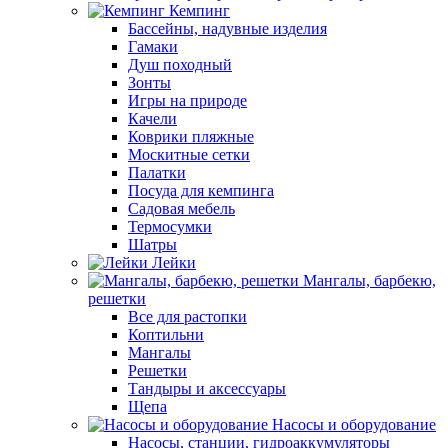
Кемпинг
Бассейны, надувные изделия
Гамаки
Душ походный
Зонты
Игры на природе
Качели
Коврики пляжные
Москитные сетки
Палатки
Посуда для кемпинга
Садовая мебель
Термосумки
Шатры
Лейки
Мангалы, барбекю,
решетки
Все для растопки
Коптильни
Мангалы
Решетки
Тандыры и аксессуары
Щепа
Насосы и оборудование
Насосы, станции, гидроаккумуляторы