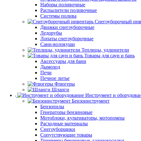
Наборы поливочные
Распылители поливочные
Системы полива
Снегоуборочный инв
Движки снегоуборочные
Ледорубы
Лопаты снегоуборочные
Сани-волокуши
Теплицы, удлинители
Товары для саун и бань
Аксессуары для бани
Дымоход
Печи
Печное литье
Флюгеры
Шланги
Инструмент и оборудова
Бензоинструмент
Бензопилы
Генераторы бензиновые
Мотоблоки, культиваторы, мотопомпы
Расходные материалы
Снегоуборщики
Сопутствующие товары
Триммеры бензиновые, газонокосилки