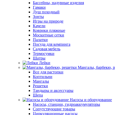
Бассейны, надувные изделия
Гамаки
Душ походный
Зонты
Игры на природе
Качели
Коврики пляжные
Москитные сетки
Палатки
Посуда для кемпинга
Садовая мебель
Термосумки
Шатры
Лейки
Мангалы, барбекю, 
Все для растопки
Коптильни
Мангалы
Решетки
Тандыры и аксессуары
Щепа
Насосы и оборудование
Насосы, станции, гидроаккумуляторы
Сопутствующие товары
Циркуляционные насосы