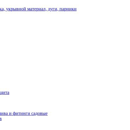
а, укрывной материал, дуги, парники
ащита
ива и фитинги садовые
в