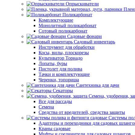
Опрыскиватели
Пленк
Поликарбонат
Комплектующие
Монолитный поликарбонат
Сотовый поликарбонат
Садовые фонари
Садовый инвентарь
Инструмент для обработки
Косы, вилы, плоскорезы
Культиватор Торнадо
Лопаты, буры
Пистолет для полива
Тачки и комплектующие
Черенки, топорища
Сантехника для дачи
Секаторы
Семена, удобрения, з
Все для рассады
Семена
Средства от вредителей, средства защиты
Системы пол
Адаптеры и переходники для садовых шланго
Краны садовые
Муфты и соединители для садовых шлангов