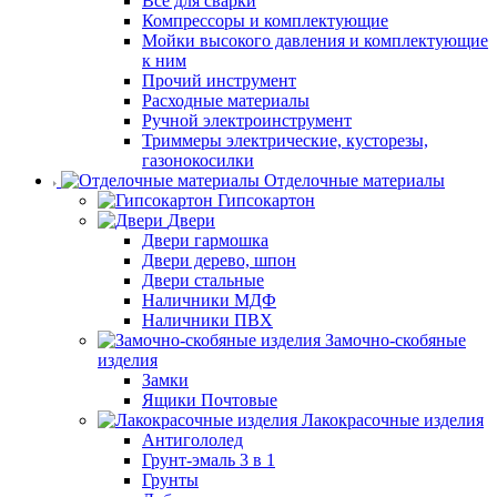
Все для сварки
Компрессоры и комплектующие
Мойки высокого давления и комплектующие
к ним
Прочий инструмент
Расходные материалы
Ручной электроинструмент
Триммеры электрические, кусторезы,
газонокосилки
Отделочные материалы
Гипсокартон
Двери
Двери гармошка
Двери дерево, шпон
Двери стальные
Наличники МДФ
Наличники ПВХ
Замочно-скобяные
изделия
Замки
Ящики Почтовые
Лакокрасочные изделия
Антигололед
Грунт-эмаль 3 в 1
Грунты