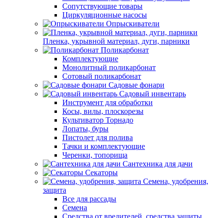
Сопутствующие товары
Циркуляционные насосы
Опрыскиватели
Пленка, укрывной материал, дуги, парники
Поликарбонат
Комплектующие
Монолитный поликарбонат
Сотовый поликарбонат
Садовые фонари
Садовый инвентарь
Инструмент для обработки
Косы, вилы, плоскорезы
Культиватор Торнадо
Лопаты, буры
Пистолет для полива
Тачки и комплектующие
Черенки, топорища
Сантехника для дачи
Секаторы
Семена, удобрения,
защита
Все для рассады
Семена
Средства от вредителей, средства защиты