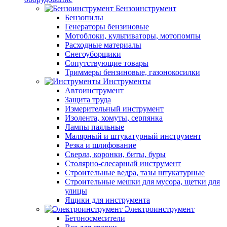
Бензоинструмент
Бензопилы
Генераторы бензиновые
Мотоблоки, культиваторы, мотопомпы
Расходные материалы
Снегоуборщики
Сопутствующие товары
Триммеры бензиновые, газонокосилки
Инструменты
Автоинструмент
Защита труда
Измерительный инструмент
Изолента, хомуты, серпянка
Лампы паяльные
Малярный и штукатурный инструмент
Резка и шлифование
Сверла, коронки, биты, буры
Столярно-слесарный инструмент
Строительные ведра, тазы штукатурные
Строительные мешки для мусора, щетки для
улицы
Ящики для инструмента
Электроинструмент
Бетоносмесители