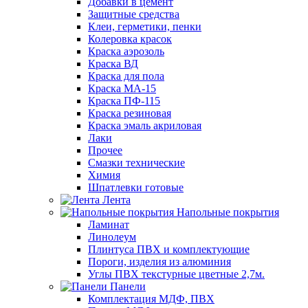
Добавки в цемент
Защитные средства
Клеи, герметики, пенки
Колеровка красок
Краска аэрозоль
Краска ВД
Краска для пола
Краска МА-15
Краска ПФ-115
Краска резиновая
Краска эмаль акриловая
Лаки
Прочее
Смазки технические
Химия
Шпатлевки готовые
Лента
Напольные покрытия
Ламинат
Линолеум
Плинтуса ПВХ и комплектующие
Пороги, изделия из алюминия
Углы ПВХ текстурные цветные 2,7м.
Панели
Комплектация МДФ, ПВХ