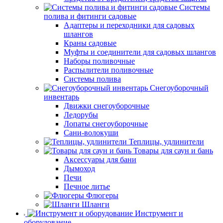
Системы
полива и фитинги садовые
Адаптеры и переходники для садовых
шлангов
Краны садовые
Муфты и соединители для садовых шлангов
Наборы поливочные
Распылители поливочные
Системы полива
Снегоуборочный
инвентарь
Движки снегоуборочные
Ледорубы
Лопаты снегоуборочные
Сани-волокуши
Теплицы, удлинители
Товары для саун и бань
Аксессуары для бани
Дымоход
Печи
Печное литье
Флюгеры
Шланги
Инструмент и
оборудование