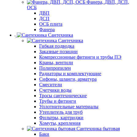
Фанера, ДВП, ДСП,
ОСБ
ДВП
ДСП
ОСБ плита
Фанера
Сантехника
Сантехника
Гибкая подводка
Заказные позиции
Компрессионные фитинги и трубы ПЭ
Краны, вентили
Полипропилен
Радиаторы и комплектующие
Сифоны, шланги, арматура
Смесители
Счетчики воды
Тросы сантехнические
Трубы и фитинги
Уплотнительные материалы
Утеплитель для труб
Фильтры, картриджи
Хомуты, крепления
Сантехника бытовая
Баки