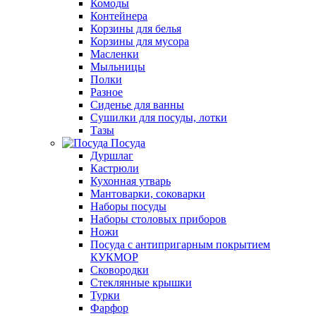
Комоды
Контейнера
Корзины для белья
Корзины для мусора
Масленки
Мыльницы
Полки
Разное
Сиденье для ванны
Сушилки для посуды, лотки
Тазы
Посуда
Дуршлаг
Кастрюли
Кухонная утварь
Мантоварки, соковарки
Наборы посуды
Наборы столовых приборов
Ножи
Посуда с антипригарным покрытием
КУКМОР
Сковородки
Стеклянные крышки
Турки
Фарфор