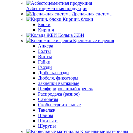
Асбестоцементная продукция
Дренажная система
Кирпич, блоки
Блоки
Кирпич
Кольца ЖБИ
Крепежные изделия
Анкера
Болты
Винты
Гайки
Гвозди
Дюбель-гвозди
Дюбеля, фиксаторы
Заклепки вытяжные
Перфорированный крепеж
Распродажа (разное)
Саморезы
Скобы строительные
Такелаж
Шайбы
Шпильки
Шурупы
Кровельные материалы