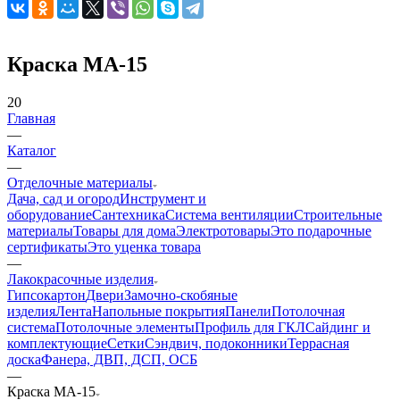
Краска МА-15
20
Главная
—
Каталог
—
Отделочные материалы
Дача, сад и огород
Инструмент и
оборудование
Сантехника
Система вентиляции
Строительные
материалы
Товары для дома
Электротовары
Это подарочные
сертификаты
Это уценка товара
—
Лакокрасочные изделия
Гипсокартон
Двери
Замочно-скобяные
изделия
Лента
Напольные покрытия
Панели
Потолочная
система
Потолочные элементы
Профиль для ГКЛ
Сайдинг и
комплектующие
Сетки
Сэндвич, подоконники
Террасная
доска
Фанера, ДВП, ДСП, ОСБ
—
Краска МА-15