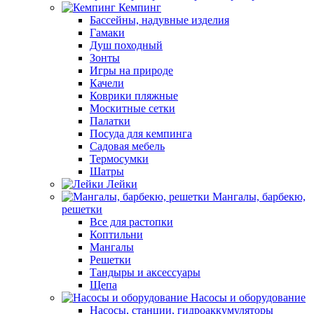
Кемпинг
Бассейны, надувные изделия
Гамаки
Душ походный
Зонты
Игры на природе
Качели
Коврики пляжные
Москитные сетки
Палатки
Посуда для кемпинга
Садовая мебель
Термосумки
Шатры
Лейки
Мангалы, барбекю,
решетки
Все для растопки
Коптильни
Мангалы
Решетки
Тандыры и аксессуары
Щепа
Насосы и оборудование
Насосы, станции, гидроаккумуляторы