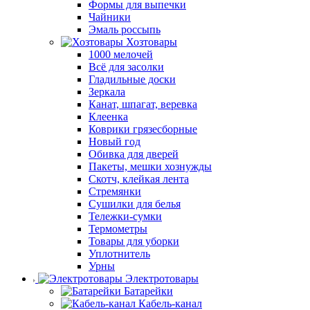
Формы для выпечки
Чайники
Эмаль россыпь
Хозтовары
1000 мелочей
Всё для засолки
Гладильные доски
Зеркала
Канат, шпагат, веревка
Клеенка
Коврики грязесборные
Новый год
Обивка для дверей
Пакеты, мешки хознужды
Скотч, клейкая лента
Стремянки
Сушилки для белья
Тележки-сумки
Термометры
Товары для уборки
Уплотнитель
Урны
Электротовары
Батарейки
Кабель-канал