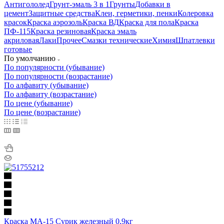
Антигололед
Грунт-эмаль 3 в 1
Грунты
Добавки в
цемент
Защитные средства
Клеи, герметики, пенки
Колеровка
красок
Краска аэрозоль
Краска ВД
Краска для пола
Краска
ПФ-115
Краска резиновая
Краска эмаль
акриловая
Лаки
Прочее
Смазки технические
Химия
Шпатлевки
готовые
По умолчанию
По популярности (убывание)
По популярности (возрастание)
По алфавиту (убывание)
По алфавиту (возрастание)
По цене (убывание)
По цене (возрастание)
Краска МА-15 Сурик железный 0,9кг