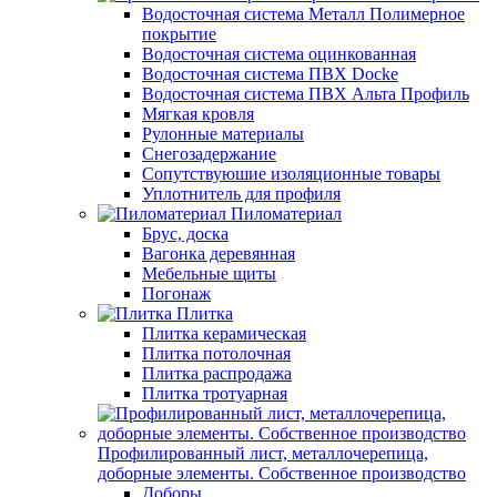
Водосточная система Металл Полимерное
покрытие
Водосточная система оцинкованная
Водосточная система ПВХ Docke
Водосточная система ПВХ Альта Профиль
Мягкая кровля
Рулонные материалы
Снегозадержание
Сопутствуюшие изоляционные товары
Уплотнитель для профиля
Пиломатериал
Брус, доска
Вагонка деревянная
Мебельные щиты
Погонаж
Плитка
Плитка керамическая
Плитка потолочная
Плитка распродажа
Плитка тротуарная
Профилированный лист, металлочерепица,
доборные элементы. Собственное производство
Доборы