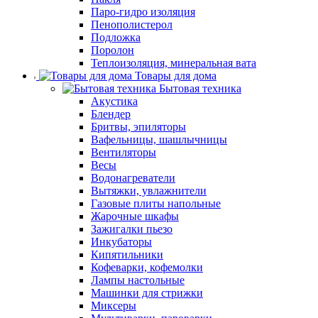
Паро-гидро изоляция
Пенополистерол
Подложка
Поролон
Теплоизоляция, минеральная вата
Товары для дома
Бытовая техника
Акустика
Блендер
Бритвы, эпиляторы
Вафельницы, шашлычницы
Вентиляторы
Весы
Водонагреватели
Вытяжки, увлажнители
Газовые плиты напольные
Жарочные шкафы
Зажигалки пьезо
Инкубаторы
Кипятильники
Кофеварки, кофемолки
Лампы настольные
Машинки для стрижки
Миксеры