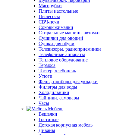
Мультиварки, пароварки
Мясорубки
Плиты настольные
Пылесосы
СВЧ-печи
Соковыжималки
Стиральные машины автомат
Сушилки для овощей
Сушки для обуви
Телевизоры, радиоприемники
Телефонные аппараты
Тепловое оборудование
Термоса
Тостер, хлебопечь
Утюги
Фены, приборы для укладки
Фильтры для воды
Холодильники
Чайники, самовары
Часы
Мебель
Вешалки
Гостиные
Детская корпусная мебель
Диваны