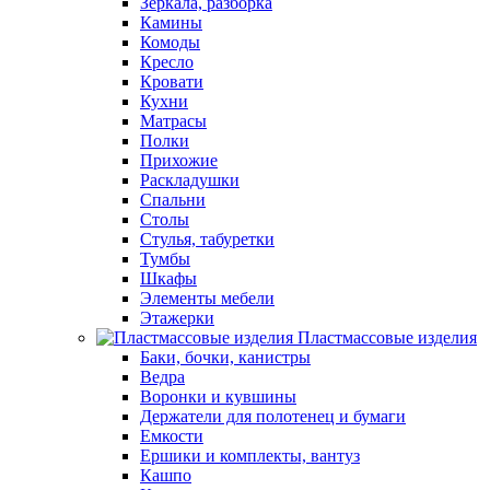
Зеркала, разборка
Камины
Комоды
Кресло
Кровати
Кухни
Матрасы
Полки
Прихожие
Раскладушки
Спальни
Столы
Стулья, табуретки
Тумбы
Шкафы
Элементы мебели
Этажерки
Пластмассовые изделия
Баки, бочки, канистры
Ведра
Воронки и кувшины
Держатели для полотенец и бумаги
Емкости
Ершики и комплекты, вантуз
Кашпо