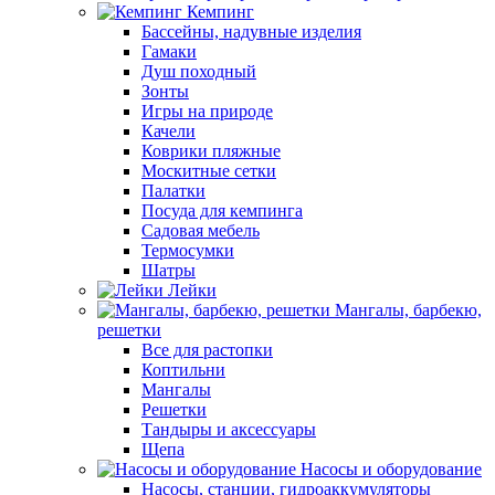
Кемпинг
Бассейны, надувные изделия
Гамаки
Душ походный
Зонты
Игры на природе
Качели
Коврики пляжные
Москитные сетки
Палатки
Посуда для кемпинга
Садовая мебель
Термосумки
Шатры
Лейки
Мангалы, барбекю,
решетки
Все для растопки
Коптильни
Мангалы
Решетки
Тандыры и аксессуары
Щепа
Насосы и оборудование
Насосы, станции, гидроаккумуляторы