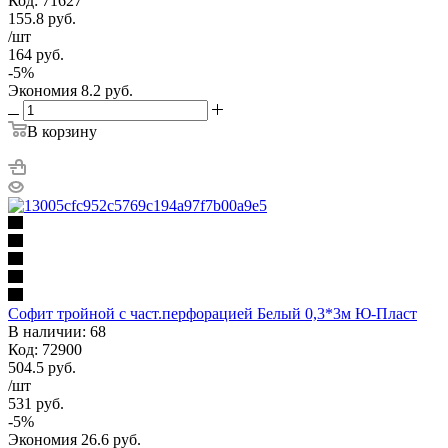
Код: 71627
155.8
руб.
/шт
164
руб.
-
5
%
Экономия
8.2
руб.
В корзину
Софит тройной с част.перфорацией Белый 0,3*3м Ю-Пласт
В наличии: 68
Код: 72900
504.5
руб.
/шт
531
руб.
-
5
%
Экономия
26.6
руб.