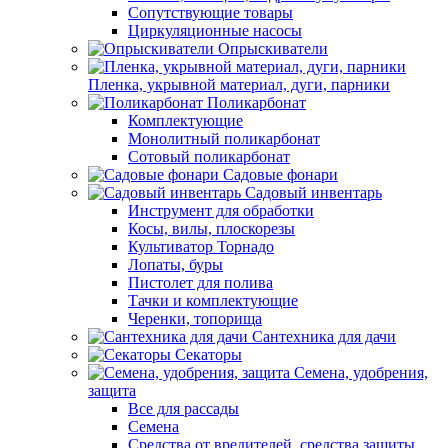
Сопутствующие товары
Циркуляционные насосы
Опрыскиватели
Пленка, укрывной материал, дуги, парники
Поликарбонат
Комплектующие
Монолитный поликарбонат
Сотовый поликарбонат
Садовые фонари
Садовый инвентарь
Инструмент для обработки
Косы, вилы, плоскорезы
Культиватор Торнадо
Лопаты, буры
Пистолет для полива
Тачки и комплектующие
Черенки, топорища
Сантехника для дачи
Секаторы
Семена, удобрения,
защита
Все для рассады
Семена
Средства от вредителей, средства защиты