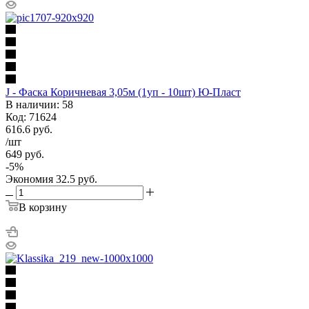
J - Фаска Коричневая 3,05м (1уп - 10шт) Ю-Пласт
В наличии: 58
Код: 71624
616.6
руб.
/шт
649
руб.
-
5
%
Экономия
32.5
руб.
В корзину