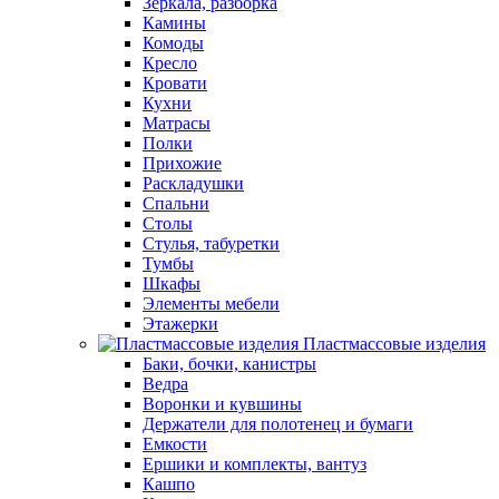
Зеркала, разборка
Камины
Комоды
Кресло
Кровати
Кухни
Матрасы
Полки
Прихожие
Раскладушки
Спальни
Столы
Стулья, табуретки
Тумбы
Шкафы
Элементы мебели
Этажерки
Пластмассовые изделия
Баки, бочки, канистры
Ведра
Воронки и кувшины
Держатели для полотенец и бумаги
Емкости
Ершики и комплекты, вантуз
Кашпо