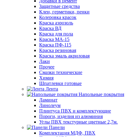
Добавки в цемент
Защитные средства
Клеи, герметики, пенки
Колеровка красок
Краска аэрозоль
Краска ВД
Краска для пола
Краска МА-15
Краска ПФ-115
Краска резиновая
Краска эмаль акриловая
Лаки
Прочее
Смазки технические
Химия
Шпатлевки готовые
Лента
Напольные покрытия
Ламинат
Линолеум
Плинтуса ПВХ и комплектующие
Пороги, изделия из алюминия
Углы ПВХ текстурные цветные 2,7м.
Панели
Комплектация МДФ, ПВХ