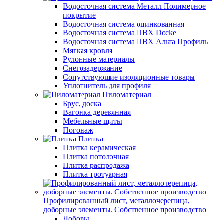
Водосточная система Металл Полимерное
покрытие
Водосточная система оцинкованная
Водосточная система ПВХ Docke
Водосточная система ПВХ Альта Профиль
Мягкая кровля
Рулонные материалы
Снегозадержание
Сопутствуюшие изоляционные товары
Уплотнитель для профиля
Пиломатериал
Брус, доска
Вагонка деревянная
Мебельные щиты
Погонаж
Плитка
Плитка керамическая
Плитка потолочная
Плитка распродажа
Плитка тротуарная
Профилированный лист, металлочерепица,
доборные элементы. Собственное производство
Доборы