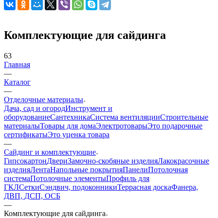
Комплектующие для сайдинга
63
Главная
—
Каталог
—
Отделочные материалы
Дача, сад и огород
Инструмент и
оборудование
Сантехника
Система вентиляции
Строительные
материалы
Товары для дома
Электротовары
Это подарочные
сертификаты
Это уценка товара
—
Сайдинг и комплектующие
Гипсокартон
Двери
Замочно-скобяные изделия
Лакокрасочные
изделия
Лента
Напольные покрытия
Панели
Потолочная
система
Потолочные элементы
Профиль для
ГКЛ
Сетки
Сэндвич, подоконники
Террасная доска
Фанера,
ДВП, ДСП, ОСБ
—
Комплектующие для сайдинга