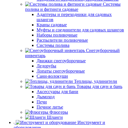
Системы
полива и фитинги садовые
Адаптеры и переходники для садовых
шлангов
Краны садовые
Муфты и соединители для садовых шлангов
Наборы поливочные
Распылители поливочные
Системы полива
Снегоуборочный
инвентарь
Движки снегоуборочные
Ледорубы
Лопаты снегоуборочные
Сани-волокуши
Теплицы, удлинители
Товары для саун и бань
Аксессуары для бани
Дымоход
Печи
Печное литье
Флюгеры
Шланги
Инструмент и
оборудование