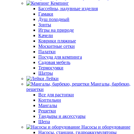
Кемпинг
Бассейны, надувные изделия
Гамаки
Душ походный
Зонты
Игры на природе
Качели
Коврики пляжные
Москитные сетки
Палатки
Посуда для кемпинга
Садовая мебель
Термосумки
Шатры
Лейки
Мангалы, барбекю,
решетки
Все для растопки
Коптильни
Мангалы
Решетки
Тандыры и аксессуары
Щепа
Насосы и оборудование
Насосы, станции, гидроаккумуляторы