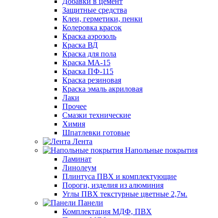
Добавки в цемент
Защитные средства
Клеи, герметики, пенки
Колеровка красок
Краска аэрозоль
Краска ВД
Краска для пола
Краска МА-15
Краска ПФ-115
Краска резиновая
Краска эмаль акриловая
Лаки
Прочее
Смазки технические
Химия
Шпатлевки готовые
Лента
Напольные покрытия
Ламинат
Линолеум
Плинтуса ПВХ и комплектующие
Пороги, изделия из алюминия
Углы ПВХ текстурные цветные 2,7м.
Панели
Комплектация МДФ, ПВХ