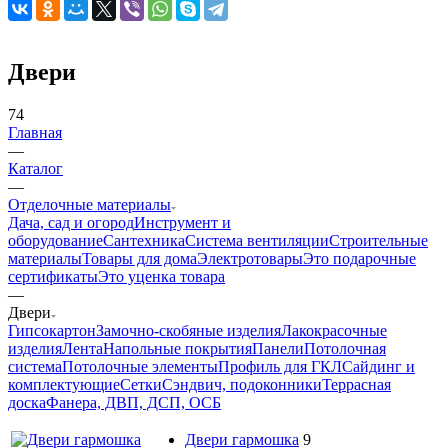
Двери
74
Главная
—
Каталог
—
Отделочные материалы
Дача, сад и огород
Инструмент и
оборудование
Сантехника
Система вентиляции
Строительные
материалы
Товары для дома
Электротовары
Это подарочные
сертификаты
Это уценка товара
—
Двери
Гипсокартон
Замочно-скобяные изделия
Лакокрасочные
изделия
Лента
Напольные покрытия
Панели
Потолочная
система
Потолочные элементы
Профиль для ГКЛ
Сайдинг и
комплектующие
Сетки
Сэндвич, подоконники
Террасная
доска
Фанера, ДВП, ДСП, ОСБ
Двери гармошка
9