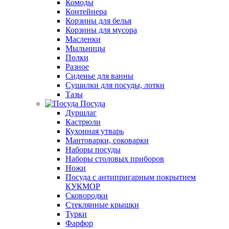
Комоды
Контейнера
Корзины для белья
Корзины для мусора
Масленки
Мыльницы
Полки
Разное
Сиденье для ванны
Сушилки для посуды, лотки
Тазы
Посуда
Дуршлаг
Кастрюли
Кухонная утварь
Мантоварки, соковарки
Наборы посуды
Наборы столовых приборов
Ножи
Посуда с антипригарным покрытием
КУКМОР
Сковородки
Стеклянные крышки
Турки
Фарфор