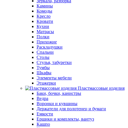
Зеркала, разборка
Камины
Комоды
Кресло
Кровати
Кухни
Матрасы
Полки
Прихожие
Раскладушки
Спальни
Столы
Стулья, табуретки
Тумбы
Шкафы
Элементы мебели
Этажерки
Пластмассовые изделия
Баки, бочки, канистры
Ведра
Воронки и кувшины
Держатели для полотенец и бумаги
Емкости
Ершики и комплекты, вантуз
Кашпо