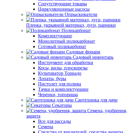
Сопутствующие товары
Циркуляционные насосы
Опрыскиватели
Пленка, укрывной материал, дуги, парники
Поликарбонат
Комплектующие
Монолитный поликарбонат
Сотовый поликарбонат
Садовые фонари
Садовый инвентарь
Инструмент для обработки
Косы, вилы, плоскорезы
Культиватор Торнадо
Лопаты, буры
Пистолет для полива
Тачки и комплектующие
Черенки, топорища
Сантехника для дачи
Секаторы
Семена, удобрения,
защита
Все для рассады
Семена
Средства от вредителей, средства защиты