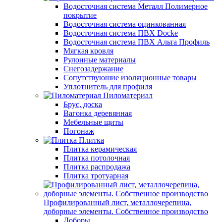
Водосточная система Металл Полимерное
покрытие
Водосточная система оцинкованная
Водосточная система ПВХ Docke
Водосточная система ПВХ Альта Профиль
Мягкая кровля
Рулонные материалы
Снегозадержание
Сопутствуюшие изоляционные товары
Уплотнитель для профиля
Пиломатериал
Брус, доска
Вагонка деревянная
Мебельные щиты
Погонаж
Плитка
Плитка керамическая
Плитка потолочная
Плитка распродажа
Плитка тротуарная
Профилированный лист, металлочерепица,
доборные элементы. Собственное производство
Доборы