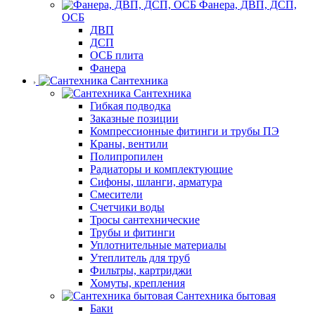
Фанера, ДВП, ДСП,
ОСБ
ДВП
ДСП
ОСБ плита
Фанера
Сантехника
Сантехника
Гибкая подводка
Заказные позиции
Компрессионные фитинги и трубы ПЭ
Краны, вентили
Полипропилен
Радиаторы и комплектующие
Сифоны, шланги, арматура
Смесители
Счетчики воды
Тросы сантехнические
Трубы и фитинги
Уплотнительные материалы
Утеплитель для труб
Фильтры, картриджи
Хомуты, крепления
Сантехника бытовая
Баки