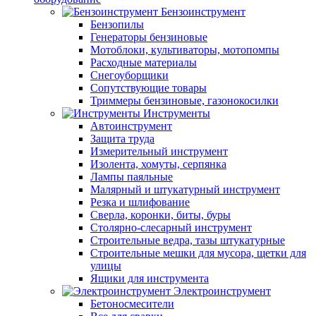
Бензоинструмент
Бензопилы
Генераторы бензиновые
Мотоблоки, культиваторы, мотопомпы
Расходные материалы
Снегоуборщики
Сопутствующие товары
Триммеры бензиновые, газонокосилки
Инструменты
Автоинструмент
Защита труда
Измерительный инструмент
Изолента, хомуты, серпянка
Лампы паяльные
Малярный и штукатурный инструмент
Резка и шлифование
Сверла, коронки, биты, буры
Столярно-слесарный инструмент
Строительные ведра, тазы штукатурные
Строительные мешки для мусора, щетки для
улицы
Ящики для инструмента
Электроинструмент
Бетоносмесители