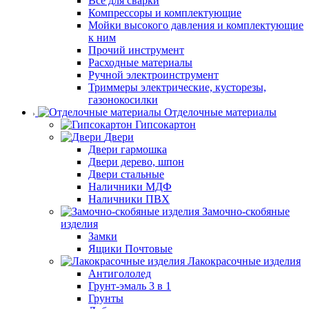
Все для сварки
Компрессоры и комплектующие
Мойки высокого давления и комплектующие
к ним
Прочий инструмент
Расходные материалы
Ручной электроинструмент
Триммеры электрические, кусторезы,
газонокосилки
Отделочные материалы
Гипсокартон
Двери
Двери гармошка
Двери дерево, шпон
Двери стальные
Наличники МДФ
Наличники ПВХ
Замочно-скобяные
изделия
Замки
Ящики Почтовые
Лакокрасочные изделия
Антигололед
Грунт-эмаль 3 в 1
Грунты