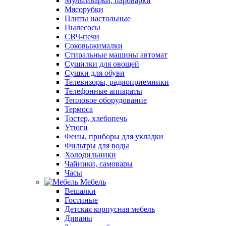
Мультиварки, пароварки
Мясорубки
Плиты настольные
Пылесосы
СВЧ-печи
Соковыжималки
Стиральные машины автомат
Сушилки для овощей
Сушки для обуви
Телевизоры, радиоприемники
Телефонные аппараты
Тепловое оборудование
Термоса
Тостер, хлебопечь
Утюги
Фены, приборы для укладки
Фильтры для воды
Холодильники
Чайники, самовары
Часы
Мебель
Вешалки
Гостиные
Детская корпусная мебель
Диваны