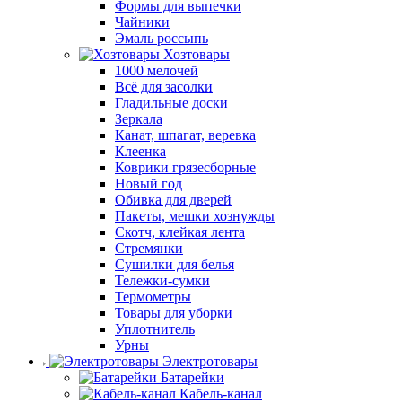
Формы для выпечки
Чайники
Эмаль россыпь
Хозтовары
1000 мелочей
Всё для засолки
Гладильные доски
Зеркала
Канат, шпагат, веревка
Клеенка
Коврики грязесборные
Новый год
Обивка для дверей
Пакеты, мешки хознужды
Скотч, клейкая лента
Стремянки
Сушилки для белья
Тележки-сумки
Термометры
Товары для уборки
Уплотнитель
Урны
Электротовары
Батарейки
Кабель-канал