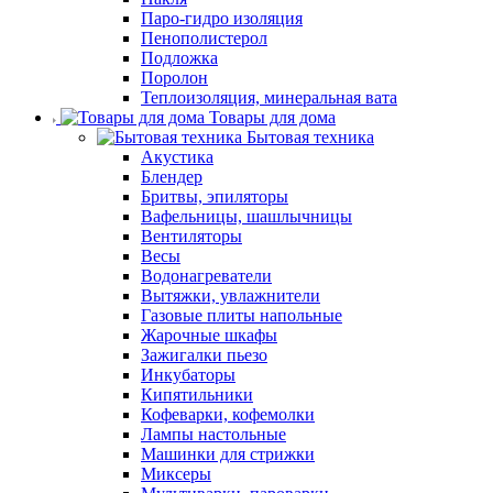
Паро-гидро изоляция
Пенополистерол
Подложка
Поролон
Теплоизоляция, минеральная вата
Товары для дома
Бытовая техника
Акустика
Блендер
Бритвы, эпиляторы
Вафельницы, шашлычницы
Вентиляторы
Весы
Водонагреватели
Вытяжки, увлажнители
Газовые плиты напольные
Жарочные шкафы
Зажигалки пьезо
Инкубаторы
Кипятильники
Кофеварки, кофемолки
Лампы настольные
Машинки для стрижки
Миксеры