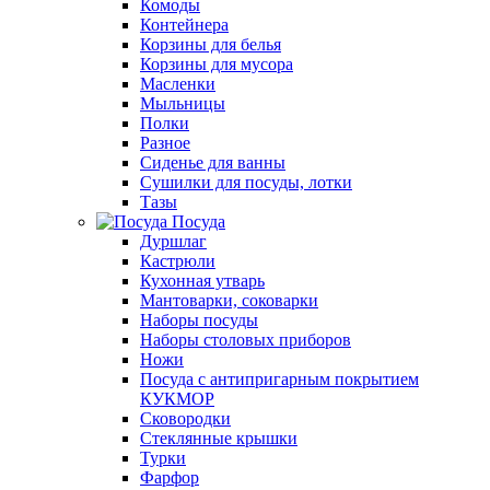
Комоды
Контейнера
Корзины для белья
Корзины для мусора
Масленки
Мыльницы
Полки
Разное
Сиденье для ванны
Сушилки для посуды, лотки
Тазы
Посуда
Дуршлаг
Кастрюли
Кухонная утварь
Мантоварки, соковарки
Наборы посуды
Наборы столовых приборов
Ножи
Посуда с антипригарным покрытием
КУКМОР
Сковородки
Стеклянные крышки
Турки
Фарфор