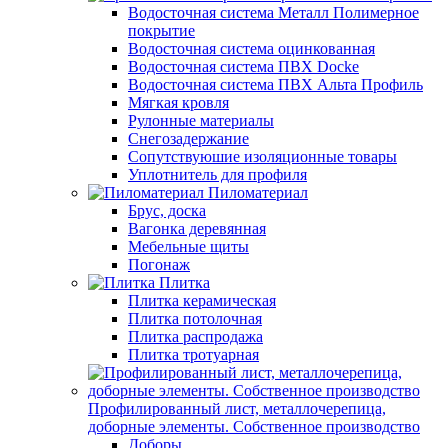
Водосточная система Металл Полимерное
покрытие
Водосточная система оцинкованная
Водосточная система ПВХ Docke
Водосточная система ПВХ Альта Профиль
Мягкая кровля
Рулонные материалы
Снегозадержание
Сопутствуюшие изоляционные товары
Уплотнитель для профиля
Пиломатериал
Брус, доска
Вагонка деревянная
Мебельные щиты
Погонаж
Плитка
Плитка керамическая
Плитка потолочная
Плитка распродажа
Плитка тротуарная
Профилированный лист, металлочерепица,
доборные элементы. Собственное производство
Доборы