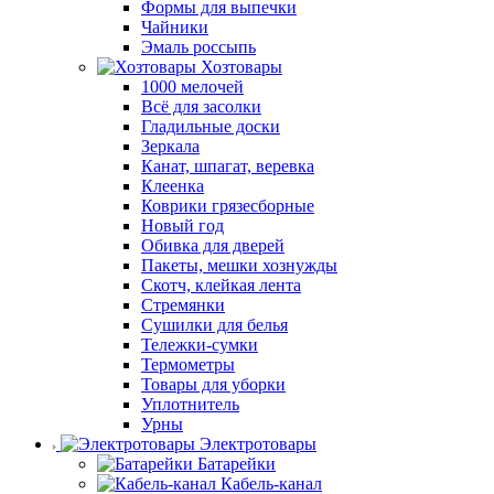
Формы для выпечки
Чайники
Эмаль россыпь
Хозтовары
1000 мелочей
Всё для засолки
Гладильные доски
Зеркала
Канат, шпагат, веревка
Клеенка
Коврики грязесборные
Новый год
Обивка для дверей
Пакеты, мешки хознужды
Скотч, клейкая лента
Стремянки
Сушилки для белья
Тележки-сумки
Термометры
Товары для уборки
Уплотнитель
Урны
Электротовары
Батарейки
Кабель-канал