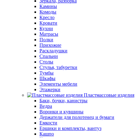
Зеркала, разборка
Камины
Комоды
Кресло
Кровати
Кухни
Матрасы
Полки
Прихожие
Раскладушки
Спальни
Столы
Стулья, табуретки
Тумбы
Шкафы
Элементы мебели
Этажерки
Пластмассовые изделия
Баки, бочки, канистры
Ведра
Воронки и кувшины
Держатели для полотенец и бумаги
Емкости
Ершики и комплекты, вантуз
Кашпо