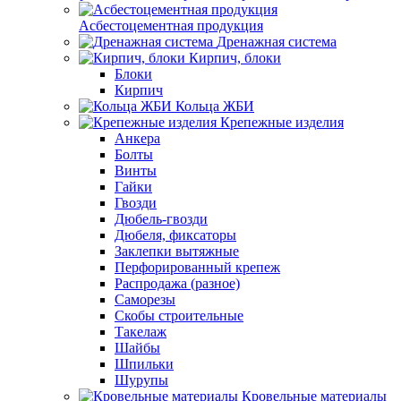
Асбестоцементная продукция
Дренажная система
Кирпич, блоки
Блоки
Кирпич
Кольца ЖБИ
Крепежные изделия
Анкера
Болты
Винты
Гайки
Гвозди
Дюбель-гвозди
Дюбеля, фиксаторы
Заклепки вытяжные
Перфорированный крепеж
Распродажа (разное)
Саморезы
Скобы строительные
Такелаж
Шайбы
Шпильки
Шурупы
Кровельные материалы