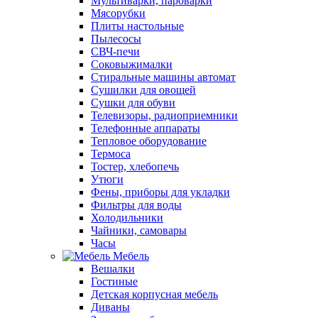
Мультиварки, пароварки
Мясорубки
Плиты настольные
Пылесосы
СВЧ-печи
Соковыжималки
Стиральные машины автомат
Сушилки для овощей
Сушки для обуви
Телевизоры, радиоприемники
Телефонные аппараты
Тепловое оборудование
Термоса
Тостер, хлебопечь
Утюги
Фены, приборы для укладки
Фильтры для воды
Холодильники
Чайники, самовары
Часы
Мебель
Вешалки
Гостиные
Детская корпусная мебель
Диваны