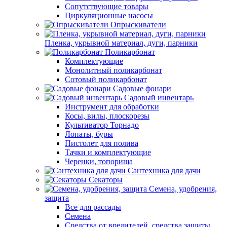
Сопутствующие товары
Циркуляционные насосы
Опрыскиватели
Пленка, укрывной материал, дуги, парники
Поликарбонат
Комплектующие
Монолитный поликарбонат
Сотовый поликарбонат
Садовые фонари
Садовый инвентарь
Инструмент для обработки
Косы, вилы, плоскорезы
Культиватор Торнадо
Лопаты, буры
Пистолет для полива
Тачки и комплектующие
Черенки, топорища
Сантехника для дачи
Секаторы
Семена, удобрения,
защита
Все для рассады
Семена
Средства от вредителей, средства защиты