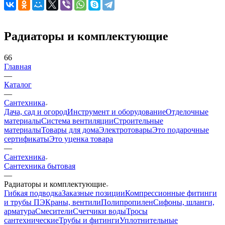
Радиаторы и комплектующие
66
Главная
—
Каталог
—
Сантехника
Дача, сад и огород
Инструмент и оборудование
Отделочные
материалы
Система вентиляции
Строительные
материалы
Товары для дома
Электротовары
Это подарочные
сертификаты
Это уценка товара
—
Сантехника
Сантехника бытовая
—
Радиаторы и комплектующие
Гибкая подводка
Заказные позиции
Компрессионные фитинги
и трубы ПЭ
Краны, вентили
Полипропилен
Сифоны, шланги,
арматура
Смесители
Счетчики воды
Тросы
сантехнические
Трубы и фитинги
Уплотнительные