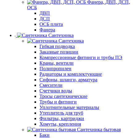
Фанера, ДВП, ДСП,
ОСБ
ДВП
ДСП
ОСБ плита
Фанера
Сантехника
Сантехника
Гибкая подводка
Заказные позиции
Компрессионные фитинги и трубы ПЭ
Краны, вентили
Полипропилен
Радиаторы и комплектующие
Сифоны, шланги, арматура
Смесители
Счетчики воды
Тросы сантехнические
Трубы и фитинги
Уплотнительные материалы
Утеплитель для труб
Фильтры, картриджи
Хомуты, крепления
Сантехника бытовая
Баки