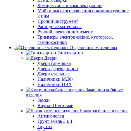
Все для сварки
Компрессоры и комплектующие
Мойки высокого давления и комплектующие
к ним
Прочий инструмент
Расходные материалы
Ручной электроинструмент
Триммеры электрические, кусторезы,
газонокосилки
Отделочные материалы
Гипсокартон
Двери
Двери гармошка
Двери дерево, шпон
Двери стальные
Наличники МДФ
Наличники ПВХ
Замочно-скобяные
изделия
Замки
Ящики Почтовые
Лакокрасочные изделия
Антигололед
Грунт-эмаль 3 в 1
Грунты