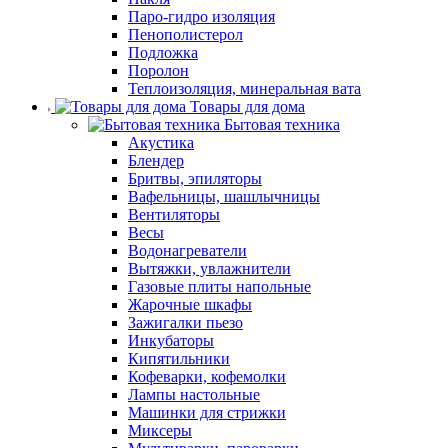
Паро-гидро изоляция
Пенополистерол
Подложка
Поролон
Теплоизоляция, минеральная вата
Товары для дома
Бытовая техника
Акустика
Блендер
Бритвы, эпиляторы
Вафельницы, шашлычницы
Вентиляторы
Весы
Водонагреватели
Вытяжки, увлажнители
Газовые плиты напольные
Жарочные шкафы
Зажигалки пьезо
Инкубаторы
Кипятильники
Кофеварки, кофемолки
Лампы настольные
Машинки для стрижки
Миксеры