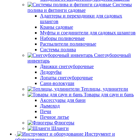
Системы
полива и фитинги садовые
Адаптеры и переходники для садовых
шлангов
Краны садовые
Муфты и соединители для садовых шлангов
Наборы поливочные
Распылители поливочные
Системы полива
Снегоуборочный
инвентарь
Движки снегоуборочные
Ледорубы
Лопаты снегоуборочные
Сани-волокуши
Теплицы, удлинители
Товары для саун и бань
Аксессуары для бани
Дымоход
Печи
Печное литье
Флюгеры
Шланги
Инструмент и
оборудование