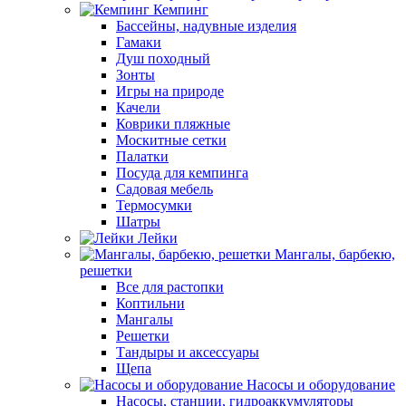
Кемпинг
Бассейны, надувные изделия
Гамаки
Душ походный
Зонты
Игры на природе
Качели
Коврики пляжные
Москитные сетки
Палатки
Посуда для кемпинга
Садовая мебель
Термосумки
Шатры
Лейки
Мангалы, барбекю,
решетки
Все для растопки
Коптильни
Мангалы
Решетки
Тандыры и аксессуары
Щепа
Насосы и оборудование
Насосы, станции, гидроаккумуляторы