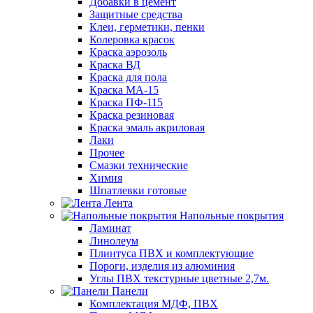
Добавки в цемент
Защитные средства
Клеи, герметики, пенки
Колеровка красок
Краска аэрозоль
Краска ВД
Краска для пола
Краска МА-15
Краска ПФ-115
Краска резиновая
Краска эмаль акриловая
Лаки
Прочее
Смазки технические
Химия
Шпатлевки готовые
Лента
Напольные покрытия
Ламинат
Линолеум
Плинтуса ПВХ и комплектующие
Пороги, изделия из алюминия
Углы ПВХ текстурные цветные 2,7м.
Панели
Комплектация МДФ, ПВХ