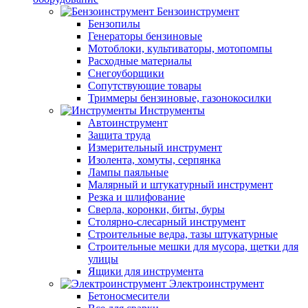
Бензоинструмент
Бензопилы
Генераторы бензиновые
Мотоблоки, культиваторы, мотопомпы
Расходные материалы
Снегоуборщики
Сопутствующие товары
Триммеры бензиновые, газонокосилки
Инструменты
Автоинструмент
Защита труда
Измерительный инструмент
Изолента, хомуты, серпянка
Лампы паяльные
Малярный и штукатурный инструмент
Резка и шлифование
Сверла, коронки, биты, буры
Столярно-слесарный инструмент
Строительные ведра, тазы штукатурные
Строительные мешки для мусора, щетки для
улицы
Ящики для инструмента
Электроинструмент
Бетоносмесители