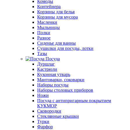
Комоды
Контейнера
Корзины для белья
Корзины для мусора
Масленки
Мыльницы
Полки
Разное
Сиденье для ванны
Сушилки для посуды, лотки
Тазы
Посуда
Дуршлаг
Кастрюли
Кухонная утварь
Мантоварки, соковарки
Наборы посуды
Наборы столовых приборов
Ножи
Посуда с антипригарным покрытием
КУКМОР
Сковородки
Стеклянные крышки
Турки
Фарфор