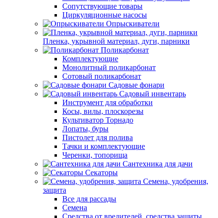
Сопутствующие товары
Циркуляционные насосы
Опрыскиватели
Пленка, укрывной материал, дуги, парники
Поликарбонат
Комплектующие
Монолитный поликарбонат
Сотовый поликарбонат
Садовые фонари
Садовый инвентарь
Инструмент для обработки
Косы, вилы, плоскорезы
Культиватор Торнадо
Лопаты, буры
Пистолет для полива
Тачки и комплектующие
Черенки, топорища
Сантехника для дачи
Секаторы
Семена, удобрения,
защита
Все для рассады
Семена
Средства от вредителей, средства защиты