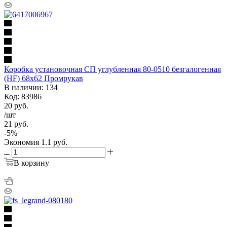
Коробка установочная СП углубленная 80-0510 безгалогенная
(HF) 68х62 Промрукав
В наличии: 134
Код: 83986
20
руб.
/шт
21
руб.
-
5
%
Экономия
1.1
руб.
В корзину