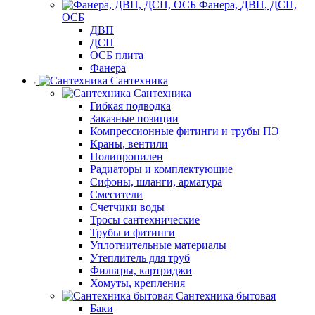
Фанера, ДВП, ДСП,
ОСБ
ДВП
ДСП
ОСБ плита
Фанера
Сантехника
Сантехника
Гибкая подводка
Заказные позиции
Компрессионные фитинги и трубы ПЭ
Краны, вентили
Полипропилен
Радиаторы и комплектующие
Сифоны, шланги, арматура
Смесители
Счетчики воды
Тросы сантехнические
Трубы и фитинги
Уплотнительные материалы
Утеплитель для труб
Фильтры, картриджи
Хомуты, крепления
Сантехника бытовая
Баки