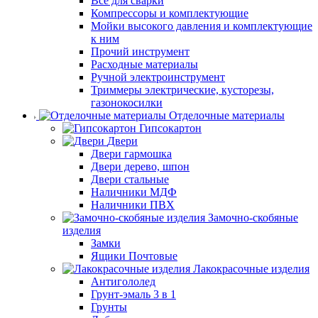
Все для сварки
Компрессоры и комплектующие
Мойки высокого давления и комплектующие
к ним
Прочий инструмент
Расходные материалы
Ручной электроинструмент
Триммеры электрические, кусторезы,
газонокосилки
Отделочные материалы
Гипсокартон
Двери
Двери гармошка
Двери дерево, шпон
Двери стальные
Наличники МДФ
Наличники ПВХ
Замочно-скобяные
изделия
Замки
Ящики Почтовые
Лакокрасочные изделия
Антигололед
Грунт-эмаль 3 в 1
Грунты