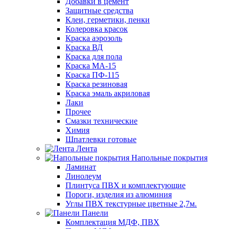
Добавки в цемент
Защитные средства
Клеи, герметики, пенки
Колеровка красок
Краска аэрозоль
Краска ВД
Краска для пола
Краска МА-15
Краска ПФ-115
Краска резиновая
Краска эмаль акриловая
Лаки
Прочее
Смазки технические
Химия
Шпатлевки готовые
Лента
Напольные покрытия
Ламинат
Линолеум
Плинтуса ПВХ и комплектующие
Пороги, изделия из алюминия
Углы ПВХ текстурные цветные 2,7м.
Панели
Комплектация МДФ, ПВХ