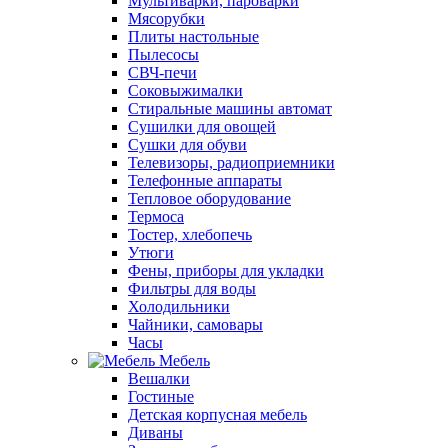
Мультиварки, пароварки
Мясорубки
Плиты настольные
Пылесосы
СВЧ-печи
Соковыжималки
Стиральные машины автомат
Сушилки для овощей
Сушки для обуви
Телевизоры, радиоприемники
Телефонные аппараты
Тепловое оборудование
Термоса
Тостер, хлебопечь
Утюги
Фены, приборы для укладки
Фильтры для воды
Холодильники
Чайники, самовары
Часы
Мебель
Вешалки
Гостиные
Детская корпусная мебель
Диваны