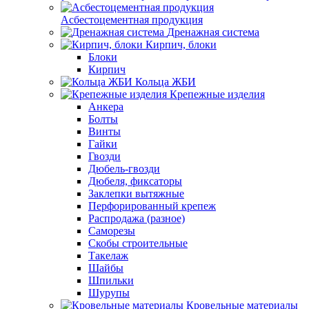
Асбестоцементная продукция
Дренажная система
Кирпич, блоки
Блоки
Кирпич
Кольца ЖБИ
Крепежные изделия
Анкера
Болты
Винты
Гайки
Гвозди
Дюбель-гвозди
Дюбеля, фиксаторы
Заклепки вытяжные
Перфорированный крепеж
Распродажа (разное)
Саморезы
Скобы строительные
Такелаж
Шайбы
Шпильки
Шурупы
Кровельные материалы