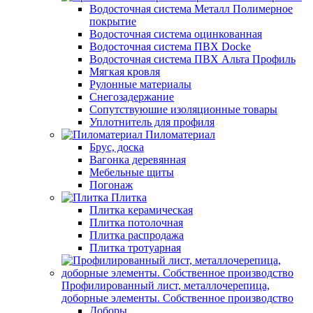
Водосточная система Металл Полимерное
покрытие
Водосточная система оцинкованная
Водосточная система ПВХ Docke
Водосточная система ПВХ Альта Профиль
Мягкая кровля
Рулонные материалы
Снегозадержание
Сопутствуюшие изоляционные товары
Уплотнитель для профиля
Пиломатериал
Брус, доска
Вагонка деревянная
Мебельные щиты
Погонаж
Плитка
Плитка керамическая
Плитка потолочная
Плитка распродажа
Плитка тротуарная
Профилированный лист, металлочерепица,
доборные элементы. Собственное производство
Доборы