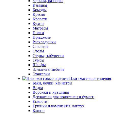
Зеркала, разборка
Камины
Комоды
Кресло
Кровати
Кухни
Матрасы
Полки
Прихожие
Раскладушки
Спальни
Столы
Стулья, табуретки
Тумбы
Шкафы
Элементы мебели
Этажерки
Пластмассовые изделия
Баки, бочки, канистры
Ведра
Воронки и кувшины
Держатели для полотенец и бумаги
Емкости
Ершики и комплекты, вантуз
Кашпо