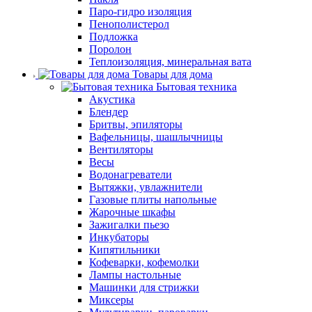
Паро-гидро изоляция
Пенополистерол
Подложка
Поролон
Теплоизоляция, минеральная вата
Товары для дома
Бытовая техника
Акустика
Блендер
Бритвы, эпиляторы
Вафельницы, шашлычницы
Вентиляторы
Весы
Водонагреватели
Вытяжки, увлажнители
Газовые плиты напольные
Жарочные шкафы
Зажигалки пьезо
Инкубаторы
Кипятильники
Кофеварки, кофемолки
Лампы настольные
Машинки для стрижки
Миксеры