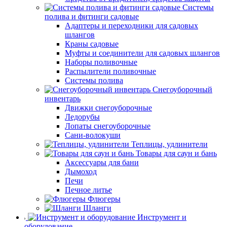
Системы
полива и фитинги садовые
Адаптеры и переходники для садовых
шлангов
Краны садовые
Муфты и соединители для садовых шлангов
Наборы поливочные
Распылители поливочные
Системы полива
Снегоуборочный
инвентарь
Движки снегоуборочные
Ледорубы
Лопаты снегоуборочные
Сани-волокуши
Теплицы, удлинители
Товары для саун и бань
Аксессуары для бани
Дымоход
Печи
Печное литье
Флюгеры
Шланги
Инструмент и
оборудование