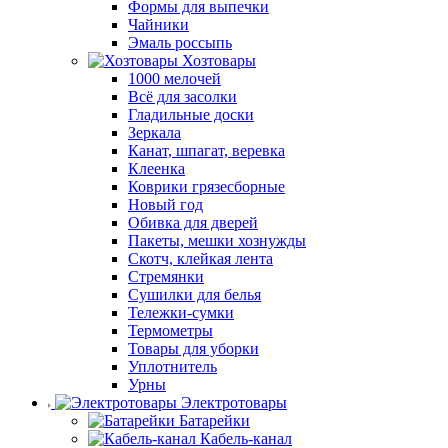
Формы для выпечки
Чайники
Эмаль россыпь
Хозтовары
1000 мелочей
Всё для засолки
Гладильные доски
Зеркала
Канат, шпагат, веревка
Клеенка
Коврики грязесборные
Новый год
Обивка для дверей
Пакеты, мешки хознужды
Скотч, клейкая лента
Стремянки
Сушилки для белья
Тележки-сумки
Термометры
Товары для уборки
Уплотнитель
Урны
Электротовары
Батарейки
Кабель-канал