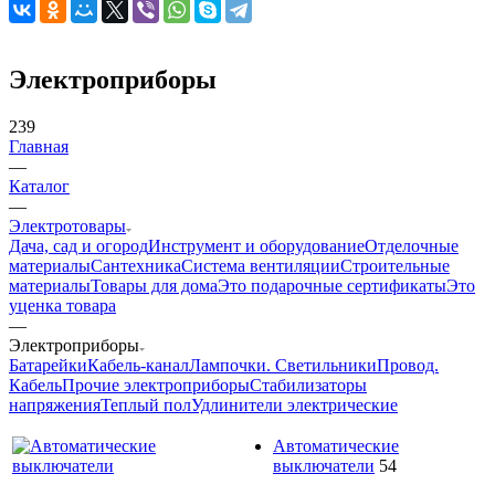
Электроприборы
239
Главная
—
Каталог
—
Электротовары
Дача, сад и огород
Инструмент и оборудование
Отделочные
материалы
Сантехника
Система вентиляции
Строительные
материалы
Товары для дома
Это подарочные сертификаты
Это
уценка товара
—
Электроприборы
Батарейки
Кабель-канал
Лампочки. Светильники
Провод.
Кабель
Прочие электроприборы
Стабилизаторы
напряжения
Теплый пол
Удлинители электрические
Автоматические
выключатели
54