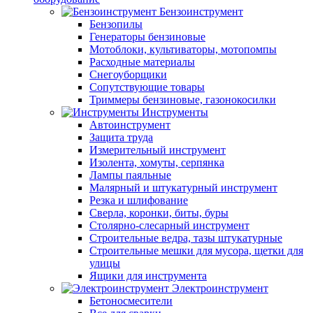
Бензоинструмент
Бензопилы
Генераторы бензиновые
Мотоблоки, культиваторы, мотопомпы
Расходные материалы
Снегоуборщики
Сопутствующие товары
Триммеры бензиновые, газонокосилки
Инструменты
Автоинструмент
Защита труда
Измерительный инструмент
Изолента, хомуты, серпянка
Лампы паяльные
Малярный и штукатурный инструмент
Резка и шлифование
Сверла, коронки, биты, буры
Столярно-слесарный инструмент
Строительные ведра, тазы штукатурные
Строительные мешки для мусора, щетки для
улицы
Ящики для инструмента
Электроинструмент
Бетоносмесители