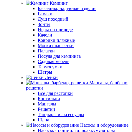
Кемпинг
Бассейны, надувные изделия
Гамаки
Душ походный
Зонты
Игры на природе
Качели
Коврики пляжные
Москитные сетки
Палатки
Посуда для кемпинга
Садовая мебель
Термосумки
Шатры
Лейки
Мангалы, барбекю,
решетки
Все для растопки
Коптильни
Мангалы
Решетки
Тандыры и аксессуары
Щепа
Насосы и оборудование
Насосы, станции, гидроаккумуляторы