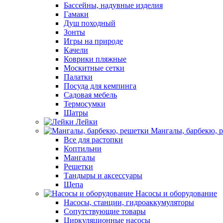
Бассейны, надувные изделия
Гамаки
Душ походный
Зонты
Игры на природе
Качели
Коврики пляжные
Москитные сетки
Палатки
Посуда для кемпинга
Садовая мебель
Термосумки
Шатры
Лейки
Мангалы, барбекю, 
Все для растопки
Коптильни
Мангалы
Решетки
Тандыры и аксессуары
Щепа
Насосы и оборудование
Насосы, станции, гидроаккумуляторы
Сопутствующие товары
Циркуляционные насосы