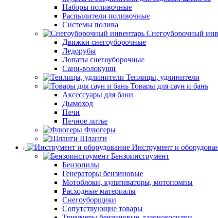
Наборы поливочные
Распылители поливочные
Системы полива
Снегоуборочный инв
Движки снегоуборочные
Ледорубы
Лопаты снегоуборочные
Сани-волокуши
Теплицы, удлинители
Товары для саун и бань
Аксессуары для бани
Дымоход
Печи
Печное литье
Флюгеры
Шланги
Инструмент и оборудова
Бензоинструмент
Бензопилы
Генераторы бензиновые
Мотоблоки, культиваторы, мотопомпы
Расходные материалы
Снегоуборщики
Сопутствующие товары
Триммеры бензиновые, газонокосилки