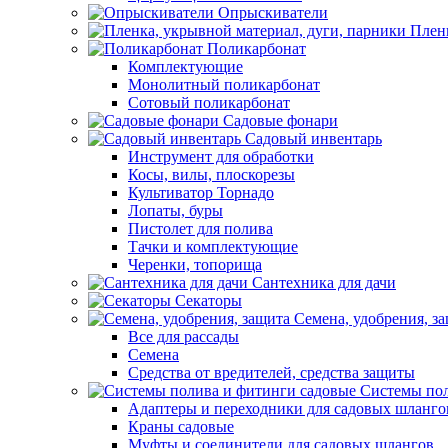
Опрыскиватели
Пленк
Поликарбонат
Комплектующие
Монолитный поликарбонат
Сотовый поликарбонат
Садовые фонари
Садовый инвентарь
Инструмент для обработки
Косы, вилы, плоскорезы
Культиватор Торнадо
Лопаты, буры
Пистолет для полива
Тачки и комплектующие
Черенки, топорища
Сантехника для дачи
Секаторы
Семена, удобрения, з
Все для рассады
Семена
Средства от вредителей, средства защиты
Системы пол
Адаптеры и переходники для садовых шланго
Краны садовые
Муфты и соединители для садовых шлангов