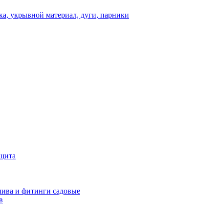
а, укрывной материал, дуги, парники
ащита
ива и фитинги садовые
в