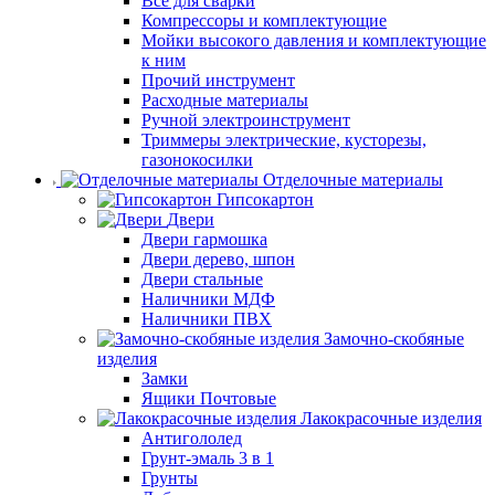
Все для сварки
Компрессоры и комплектующие
Мойки высокого давления и комплектующие
к ним
Прочий инструмент
Расходные материалы
Ручной электроинструмент
Триммеры электрические, кусторезы,
газонокосилки
Отделочные материалы
Гипсокартон
Двери
Двери гармошка
Двери дерево, шпон
Двери стальные
Наличники МДФ
Наличники ПВХ
Замочно-скобяные
изделия
Замки
Ящики Почтовые
Лакокрасочные изделия
Антигололед
Грунт-эмаль 3 в 1
Грунты