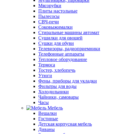
Мультиварки, пароварки
Мясорубки
Плиты настольные
Пылесосы
СВЧ-печи
Соковыжималки
Стиральные машины автомат
Сушилки для овощей
Сушки для обуви
Телевизоры, радиоприемники
Телефонные аппараты
Тепловое оборудование
Термоса
Тостер, хлебопечь
Утюги
Фены, приборы для укладки
Фильтры для воды
Холодильники
Чайники, самовары
Часы
Мебель
Вешалки
Гостиные
Детская корпусная мебель
Диваны