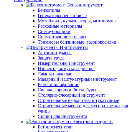
Бензоинструмент
Бензопилы
Генераторы бензиновые
Мотоблоки, культиваторы, мотопомпы
Расходные материалы
Снегоуборщики
Сопутствующие товары
Триммеры бензиновые, газонокосилки
Инструменты
Автоинструмент
Защита труда
Измерительный инструмент
Изолента, хомуты, серпянка
Лампы паяльные
Малярный и штукатурный инструмент
Резка и шлифование
Сверла, коронки, биты, буры
Столярно-слесарный инструмент
Строительные ведра, тазы штукатурные
Строительные мешки для мусора, щетки для
улицы
Ящики для инструмента
Электроинструмент
Бетоносмесители