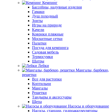
Кемпинг
Бассейны, надувные изделия
Гамаки
Душ походный
Зонты
Игры на природе
Качели
Коврики пляжные
Москитные сетки
Палатки
Посуда для кемпинга
Садовая мебель
Термосумки
Шатры
Лейки
Мангалы, барбекю,
решетки
Все для растопки
Коптильни
Мангалы
Решетки
Тандыры и аксессуары
Щепа
Насосы и оборудование
Насосы, станции, гидроаккумуляторы