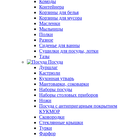
Комоды
Контейнера
Корзины для белья
Корзины для мусора
Масленки
Мыльницы
Полки
Разное
Сиденье для ванны
Сушилки для посуды, лотки
Тазы
Посуда
Дуршлаг
Кастрюли
Кухонная утварь
Мантоварки, соковарки
Наборы посуды
Наборы столовых приборов
Ножи
Посуда с антипригарным покрытием
КУКМОР
Сковородки
Стеклянные крышки
Турки
Фарфор