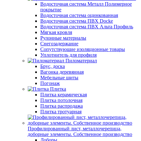
Водосточная система Металл Полимерное
покрытие
Водосточная система оцинкованная
Водосточная система ПВХ Docke
Водосточная система ПВХ Альта Профиль
Мягкая кровля
Рулонные материалы
Снегозадержание
Сопутствуюшие изоляционные товары
Уплотнитель для профиля
Пиломатериал
Брус, доска
Вагонка деревянная
Мебельные щиты
Погонаж
Плитка
Плитка керамическая
Плитка потолочная
Плитка распродажа
Плитка тротуарная
Профилированный лист, металлочерепица,
доборные элементы. Собственное производство
Доборы