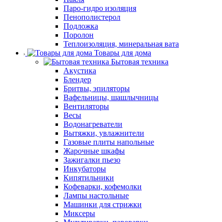
Паро-гидро изоляция
Пенополистерол
Подложка
Поролон
Теплоизоляция, минеральная вата
Товары для дома
Бытовая техника
Акустика
Блендер
Бритвы, эпиляторы
Вафельницы, шашлычницы
Вентиляторы
Весы
Водонагреватели
Вытяжки, увлажнители
Газовые плиты напольные
Жарочные шкафы
Зажигалки пьезо
Инкубаторы
Кипятильники
Кофеварки, кофемолки
Лампы настольные
Машинки для стрижки
Миксеры