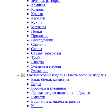
Зеркала, разборка
Камины
Комоды
Кресло
Кровати
Кухни
Матрасы
Полки
Прихожие
Раскладушки
Спальни
Столы
Стулья, табуретки
Тумбы
Шкафы
Элементы мебели
Этажерки
Пластмассовые изделия
Баки, бочки, канистры
Ведра
Воронки и кувшины
Держатели для полотенец и бумаги
Емкости
Ершики и комплекты, вантуз
Кашпо