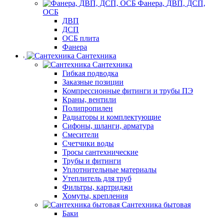
Фанера, ДВП, ДСП,
ОСБ
ДВП
ДСП
ОСБ плита
Фанера
Сантехника
Сантехника
Гибкая подводка
Заказные позиции
Компрессионные фитинги и трубы ПЭ
Краны, вентили
Полипропилен
Радиаторы и комплектующие
Сифоны, шланги, арматура
Смесители
Счетчики воды
Тросы сантехнические
Трубы и фитинги
Уплотнительные материалы
Утеплитель для труб
Фильтры, картриджи
Хомуты, крепления
Сантехника бытовая
Баки