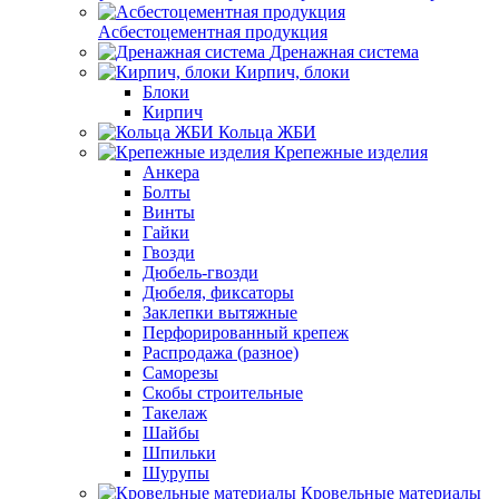
Асбестоцементная продукция
Дренажная система
Кирпич, блоки
Блоки
Кирпич
Кольца ЖБИ
Крепежные изделия
Анкера
Болты
Винты
Гайки
Гвозди
Дюбель-гвозди
Дюбеля, фиксаторы
Заклепки вытяжные
Перфорированный крепеж
Распродажа (разное)
Саморезы
Скобы строительные
Такелаж
Шайбы
Шпильки
Шурупы
Кровельные материалы