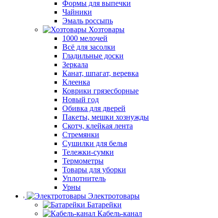
Формы для выпечки
Чайники
Эмаль россыпь
Хозтовары
1000 мелочей
Всё для засолки
Гладильные доски
Зеркала
Канат, шпагат, веревка
Клеенка
Коврики грязесборные
Новый год
Обивка для дверей
Пакеты, мешки хознужды
Скотч, клейкая лента
Стремянки
Сушилки для белья
Тележки-сумки
Термометры
Товары для уборки
Уплотнитель
Урны
Электротовары
Батарейки
Кабель-канал