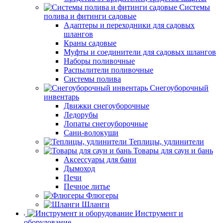
Системы
полива и фитинги садовые
Адаптеры и переходники для садовых
шлангов
Краны садовые
Муфты и соединители для садовых шлангов
Наборы поливочные
Распылители поливочные
Системы полива
Снегоуборочный
инвентарь
Движки снегоуборочные
Ледорубы
Лопаты снегоуборочные
Сани-волокуши
Теплицы, удлинители
Товары для саун и бань
Аксессуары для бани
Дымоход
Печи
Печное литье
Флюгеры
Шланги
Инструмент и
оборудование