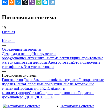
Потолочная система
19
Главная
—
Каталог
—
Отделочные материалы
Дача, сад и огород
Инструмент и
оборудование
Сантехника
Система вентиляции
Строительные
материалы
Товары для дома
Электротовары
Это подарочные
сертификаты
Это уценка товара
—
Потолочная система
Гипсокартон
Двери
Замочно-скобяные изделия
Лакокрасочные
изделия
Лента
Напольные покрытия
Панели
Потолочные
элементы
Профиль для ГКЛ
Сайдинг и
комплектующие
Сетки
Сэндвич, подоконники
Террасная
доска
Фанера, ДВП, ДСП, ОСБ
Потолочная система