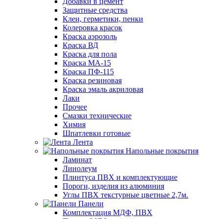
Добавки в цемент
Защитные средства
Клеи, герметики, пенки
Колеровка красок
Краска аэрозоль
Краска ВД
Краска для пола
Краска МА-15
Краска ПФ-115
Краска резиновая
Краска эмаль акриловая
Лаки
Прочее
Смазки технические
Химия
Шпатлевки готовые
Лента
Напольные покрытия
Ламинат
Линолеум
Плинтуса ПВХ и комплектующие
Пороги, изделия из алюминия
Углы ПВХ текстурные цветные 2,7м.
Панели
Комплектация МДФ, ПВХ