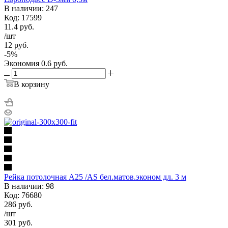
В наличии: 247
Код: 17599
11.4
руб.
/шт
12
руб.
-
5
%
Экономия
0.6
руб.
В корзину
Рейка потолочная А25 /AS бел.матов.эконом дл. 3 м
В наличии: 98
Код: 76680
286
руб.
/шт
301
руб.