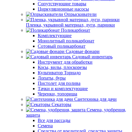
Сопутствующие товары
Циркуляционные насосы
Опрыскиватели
Пленка, укрывной материал, дуги, парники
Поликарбонат
Комплектующие
Монолитный поликарбонат
Сотовый поликарбонат
Садовые фонари
Садовый инвентарь
Инструмент для обработки
Косы, вилы, плоскорезы
Культиватор Торнадо
Лопаты, буры
Пистолет для полива
Тачки и комплектующие
Черенки, топорища
Сантехника для дачи
Секаторы
Семена, удобрения,
защита
Все для рассады
Семена
Средства от вредителей, средства защиты