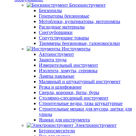
Бензоинструмент
Бензопилы
Генераторы бензиновые
Мотоблоки, культиваторы, мотопомпы
Расходные материалы
Снегоуборщики
Сопутствующие товары
Триммеры бензиновые, газонокосилки
Инструменты
Автоинструмент
Защита труда
Измерительный инструмент
Изолента, хомуты, серпянка
Лампы паяльные
Малярный и штукатурный инструмент
Резка и шлифование
Сверла, коронки, биты, буры
Столярно-слесарный инструмент
Строительные ведра, тазы штукатурные
Строительные мешки для мусора, щетки для
улицы
Ящики для инструмента
Электроинструмент
Бетоносмесители