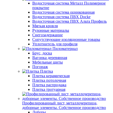
Водосточная система Металл Полимерное
покрытие
Водосточная система оцинкованная
Водосточная система ПВХ Docke
Водосточная система ПВХ Альта Профиль
Мягкая кровля
Рулонные материалы
Снегозадержание
Сопутствуюшие изоляционные товары
Уплотнитель для профиля
Пиломатериал
Брус, доска
Вагонка деревянная
Мебельные щиты
Погонаж
Плитка
Плитка керамическая
Плитка потолочная
Плитка распродажа
Плитка тротуарная
Профилированный лист, металлочерепица,
доборные элементы. Собственное производство
Доборы