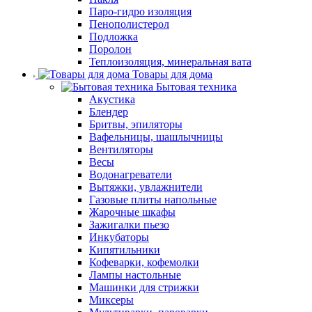
Паро-гидро изоляция
Пенополистерол
Подложка
Поролон
Теплоизоляция, минеральная вата
Товары для дома
Бытовая техника
Акустика
Блендер
Бритвы, эпиляторы
Вафельницы, шашлычницы
Вентиляторы
Весы
Водонагреватели
Вытяжки, увлажнители
Газовые плиты напольные
Жарочные шкафы
Зажигалки пьезо
Инкубаторы
Кипятильники
Кофеварки, кофемолки
Лампы настольные
Машинки для стрижки
Миксеры