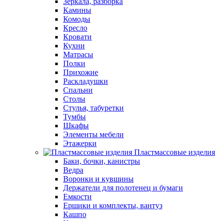
Зеркала, разборка
Камины
Комоды
Кресло
Кровати
Кухни
Матрасы
Полки
Прихожие
Раскладушки
Спальни
Столы
Стулья, табуретки
Тумбы
Шкафы
Элементы мебели
Этажерки
Пластмассовые изделия
Баки, бочки, канистры
Ведра
Воронки и кувшины
Держатели для полотенец и бумаги
Емкости
Ершики и комплекты, вантуз
Кашпо