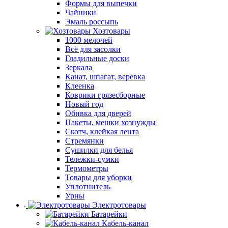
Формы для выпечки
Чайники
Эмаль россыпь
Хозтовары
1000 мелочей
Всё для засолки
Гладильные доски
Зеркала
Канат, шпагат, веревка
Клеенка
Коврики грязесборные
Новый год
Обивка для дверей
Пакеты, мешки хознужды
Скотч, клейкая лента
Стремянки
Сушилки для белья
Тележки-сумки
Термометры
Товары для уборки
Уплотнитель
Урны
Электротовары
Батарейки
Кабель-канал