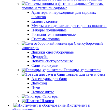
Системы
полива и фитинги садовые
Адаптеры и переходники для садовых
шлангов
Краны садовые
Муфты и соединители для садовых шлангов
Наборы поливочные
Распылители поливочные
Системы полива
Снегоуборочный
инвентарь
Движки снегоуборочные
Ледорубы
Лопаты снегоуборочные
Сани-волокуши
Теплицы, удлинители
Товары для саун и бань
Аксессуары для бани
Дымоход
Печи
Печное литье
Флюгеры
Шланги
Инструмент и
оборудование