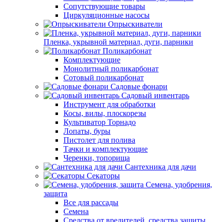
Сопутствующие товары
Циркуляционные насосы
Опрыскиватели
Пленка, укрывной материал, дуги, парники
Поликарбонат
Комплектующие
Монолитный поликарбонат
Сотовый поликарбонат
Садовые фонари
Садовый инвентарь
Инструмент для обработки
Косы, вилы, плоскорезы
Культиватор Торнадо
Лопаты, буры
Пистолет для полива
Тачки и комплектующие
Черенки, топорища
Сантехника для дачи
Секаторы
Семена, удобрения,
защита
Все для рассады
Семена
Средства от вредителей, средства защиты