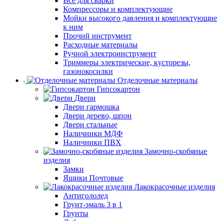
Все для сварки
Компрессоры и комплектующие
Мойки высокого давления и комплектующие
к ним
Прочий инструмент
Расходные материалы
Ручной электроинструмент
Триммеры электрические, кусторезы,
газонокосилки
Отделочные материалы
Гипсокартон
Двери
Двери гармошка
Двери дерево, шпон
Двери стальные
Наличники МДФ
Наличники ПВХ
Замочно-скобяные
изделия
Замки
Ящики Почтовые
Лакокрасочные изделия
Антигололед
Грунт-эмаль 3 в 1
Грунты