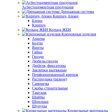
Асбестоцементная продукция
Дренажная система
Кирпич, блоки
Блоки
Кирпич
Кольца ЖБИ
Крепежные изделия
Анкера
Болты
Винты
Гайки
Гвозди
Дюбель-гвозди
Дюбеля, фиксаторы
Заклепки вытяжные
Перфорированный крепеж
Распродажа (разное)
Саморезы
Скобы строительные
Такелаж
Шайбы
Шпильки
Шурупы
Кровельные материалы