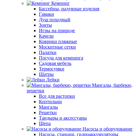
Кемпинг
Бассейны, надувные изделия
Гамаки
Душ походный
Зонты
Игры на природе
Качели
Коврики пляжные
Москитные сетки
Палатки
Посуда для кемпинга
Садовая мебель
Термосумки
Шатры
Лейки
Мангалы, барбекю,
решетки
Все для растопки
Коптильни
Мангалы
Решетки
Тандыры и аксессуары
Щепа
Насосы и оборудование
Насосы, станции, гидроаккумуляторы