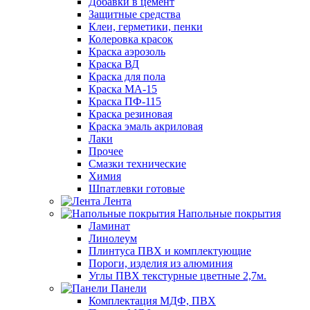
Добавки в цемент
Защитные средства
Клеи, герметики, пенки
Колеровка красок
Краска аэрозоль
Краска ВД
Краска для пола
Краска МА-15
Краска ПФ-115
Краска резиновая
Краска эмаль акриловая
Лаки
Прочее
Смазки технические
Химия
Шпатлевки готовые
Лента
Напольные покрытия
Ламинат
Линолеум
Плинтуса ПВХ и комплектующие
Пороги, изделия из алюминия
Углы ПВХ текстурные цветные 2,7м.
Панели
Комплектация МДФ, ПВХ