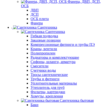
Фанера, ДВП, ДСП,
ОСБ
ДВП
ДСП
ОСБ плита
Фанера
Сантехника
Сантехника
Гибкая подводка
Заказные позиции
Компрессионные фитинги и трубы ПЭ
Краны, вентили
Полипропилен
Радиаторы и комплектующие
Сифоны, шланги, арматура
Смесители
Счетчики воды
Тросы сантехнические
Трубы и фитинги
Уплотнительные материалы
Утеплитель для труб
Фильтры, картриджи
Хомуты, крепления
Сантехника бытовая
Баки