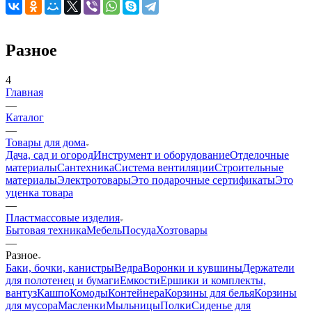
Разное
4
Главная
—
Каталог
—
Товары для дома
Дача, сад и огород
Инструмент и оборудование
Отделочные
материалы
Сантехника
Система вентиляции
Строительные
материалы
Электротовары
Это подарочные сертификаты
Это
уценка товара
—
Пластмассовые изделия
Бытовая техника
Мебель
Посуда
Хозтовары
—
Разное
Баки, бочки, канистры
Ведра
Воронки и кувшины
Держатели
для полотенец и бумаги
Емкости
Ершики и комплекты,
вантуз
Кашпо
Комоды
Контейнера
Корзины для белья
Корзины
для мусора
Масленки
Мыльницы
Полки
Сиденье для