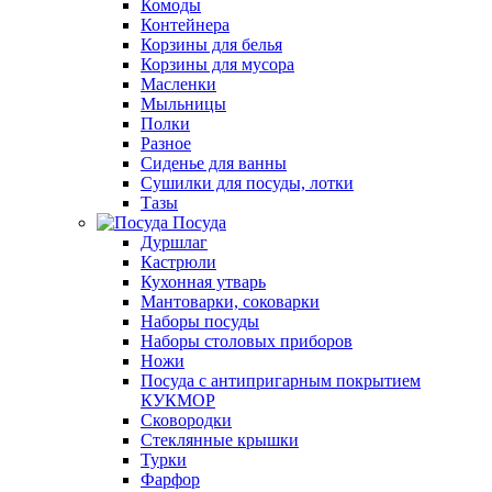
Комоды
Контейнера
Корзины для белья
Корзины для мусора
Масленки
Мыльницы
Полки
Разное
Сиденье для ванны
Сушилки для посуды, лотки
Тазы
Посуда
Дуршлаг
Кастрюли
Кухонная утварь
Мантоварки, соковарки
Наборы посуды
Наборы столовых приборов
Ножи
Посуда с антипригарным покрытием
КУКМОР
Сковородки
Стеклянные крышки
Турки
Фарфор