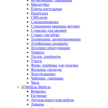
Мультиварки, пароварки
Мясорубки
Плиты настольные
Пылесосы
СВЧ-печи
Соковыжималки
Стиральные машины автомат
Сушилки для овощей
Сушки для обуви
Телевизоры, радиоприемники
Телефонные аппараты
Тепловое оборудование
Термоса
Тостер, хлебопечь
Утюги
Фены, приборы для укладки
Фильтры для воды
Холодильники
Чайники, самовары
Часы
Мебель
Вешалки
Гостиные
Детская корпусная мебель
Диваны