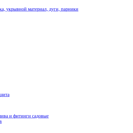
а, укрывной материал, дуги, парники
ащита
ива и фитинги садовые
в