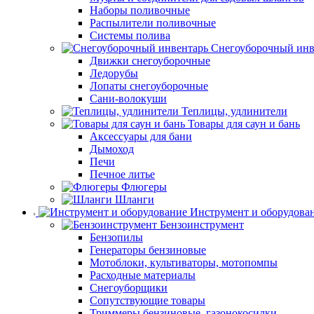
Наборы поливочные
Распылители поливочные
Системы полива
Снегоуборочный инв
Движки снегоуборочные
Ледорубы
Лопаты снегоуборочные
Сани-волокуши
Теплицы, удлинители
Товары для саун и бань
Аксессуары для бани
Дымоход
Печи
Печное литье
Флюгеры
Шланги
Инструмент и оборудова
Бензоинструмент
Бензопилы
Генераторы бензиновые
Мотоблоки, культиваторы, мотопомпы
Расходные материалы
Снегоуборщики
Сопутствующие товары
Триммеры бензиновые, газонокосилки