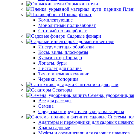
Опрыскиватели
Пленк
Поликарбонат
Комплектующие
Монолитный поликарбонат
Сотовый поликарбонат
Садовые фонари
Садовый инвентарь
Инструмент для обработки
Косы, вилы, плоскорезы
Культиватор Торнадо
Лопаты, буры
Пистолет для полива
Тачки и комплектующие
Черенки, топорища
Сантехника для дачи
Секаторы
Семена, удобрения, з
Все для рассады
Семена
Средства от вредителей, средства защиты
Системы пол
Адаптеры и переходники для садовых шланго
Краны садовые
Муфты и соединители для садовых шлангов