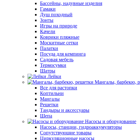
Бассейны, надувные изделия
Гамаки
Душ походный
Зонты
Игры на природе
Качели
Коврики пляжные
Москитные сетки
Палатки
Посуда для кемпинга
Садовая мебель
Термосумки
Шатры
Лейки
Мангалы, барбекю, 
Все для растопки
Коптильни
Мангалы
Решетки
Тандыры и аксессуары
Щепа
Насосы и оборудование
Насосы, станции, гидроаккумуляторы
Сопутствующие товары
Циркуляционные насосы