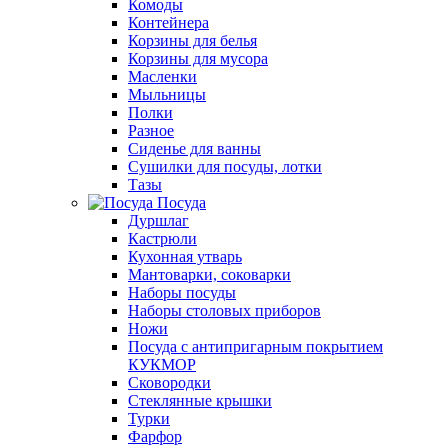
Комоды
Контейнера
Корзины для белья
Корзины для мусора
Масленки
Мыльницы
Полки
Разное
Сиденье для ванны
Сушилки для посуды, лотки
Тазы
Посуда
Дуршлаг
Кастрюли
Кухонная утварь
Мантоварки, соковарки
Наборы посуды
Наборы столовых приборов
Ножи
Посуда с антипригарным покрытием
КУКМОР
Сковородки
Стеклянные крышки
Турки
Фарфор