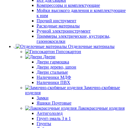
Все для сварки
Компрессоры и комплектующие
Мойки высокого давления и комплектующие
к ним
Прочий инструмент
Расходные материалы
Ручной электроинструмент
Триммеры электрические, кусторезы,
газонокосилки
Отделочные материалы
Гипсокартон
Двери
Двери гармошка
Двери дерево, шпон
Двери стальные
Наличники МДФ
Наличники ПВХ
Замочно-скобяные
изделия
Замки
Ящики Почтовые
Лакокрасочные изделия
Антигололед
Грунт-эмаль 3 в 1
Грунты