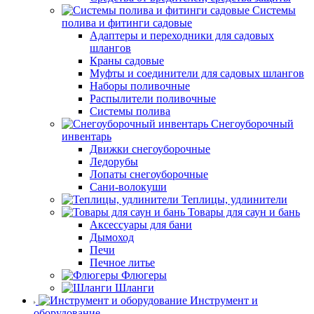
Системы
полива и фитинги садовые
Адаптеры и переходники для садовых
шлангов
Краны садовые
Муфты и соединители для садовых шлангов
Наборы поливочные
Распылители поливочные
Системы полива
Снегоуборочный
инвентарь
Движки снегоуборочные
Ледорубы
Лопаты снегоуборочные
Сани-волокуши
Теплицы, удлинители
Товары для саун и бань
Аксессуары для бани
Дымоход
Печи
Печное литье
Флюгеры
Шланги
Инструмент и
оборудование