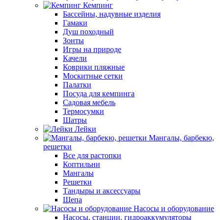
Кемпинг
Бассейны, надувные изделия
Гамаки
Душ походный
Зонты
Игры на природе
Качели
Коврики пляжные
Москитные сетки
Палатки
Посуда для кемпинга
Садовая мебель
Термосумки
Шатры
Лейки
Мангалы, барбекю,
решетки
Все для растопки
Коптильни
Мангалы
Решетки
Тандыры и аксессуары
Щепа
Насосы и оборудование
Насосы, станции, гидроаккумуляторы