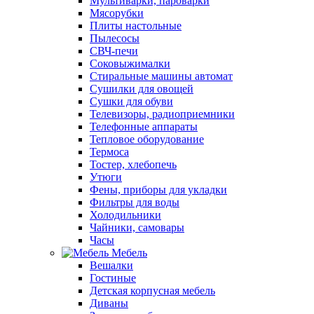
Мультиварки, пароварки
Мясорубки
Плиты настольные
Пылесосы
СВЧ-печи
Соковыжималки
Стиральные машины автомат
Сушилки для овощей
Сушки для обуви
Телевизоры, радиоприемники
Телефонные аппараты
Тепловое оборудование
Термоса
Тостер, хлебопечь
Утюги
Фены, приборы для укладки
Фильтры для воды
Холодильники
Чайники, самовары
Часы
Мебель
Вешалки
Гостиные
Детская корпусная мебель
Диваны