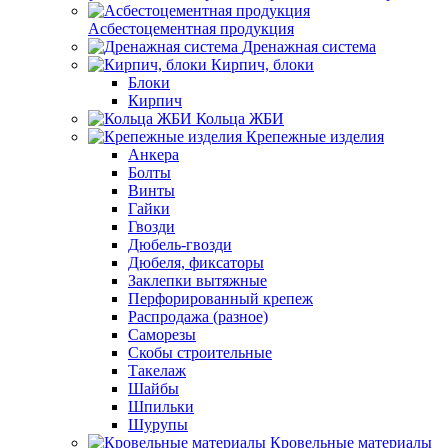
Асбестоцементная продукция
Дренажная система
Кирпич, блоки
Блоки
Кирпич
Кольца ЖБИ
Крепежные изделия
Анкера
Болты
Винты
Гайки
Гвозди
Дюбель-гвозди
Дюбеля, фиксаторы
Заклепки вытяжные
Перфорированный крепеж
Распродажа (разное)
Саморезы
Скобы строительные
Такелаж
Шайбы
Шпильки
Шурупы
Кровельные материалы