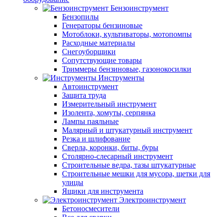
Бензоинструмент
Бензопилы
Генераторы бензиновые
Мотоблоки, культиваторы, мотопомпы
Расходные материалы
Снегоуборщики
Сопутствующие товары
Триммеры бензиновые, газонокосилки
Инструменты
Автоинструмент
Защита труда
Измерительный инструмент
Изолента, хомуты, серпянка
Лампы паяльные
Малярный и штукатурный инструмент
Резка и шлифование
Сверла, коронки, биты, буры
Столярно-слесарный инструмент
Строительные ведра, тазы штукатурные
Строительные мешки для мусора, щетки для
улицы
Ящики для инструмента
Электроинструмент
Бетоносмесители