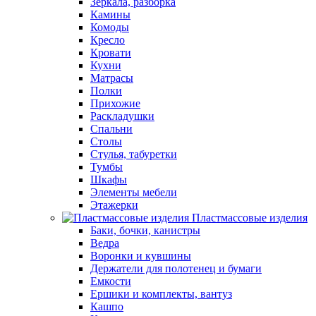
Зеркала, разборка
Камины
Комоды
Кресло
Кровати
Кухни
Матрасы
Полки
Прихожие
Раскладушки
Спальни
Столы
Стулья, табуретки
Тумбы
Шкафы
Элементы мебели
Этажерки
Пластмассовые изделия
Баки, бочки, канистры
Ведра
Воронки и кувшины
Держатели для полотенец и бумаги
Емкости
Ершики и комплекты, вантуз
Кашпо