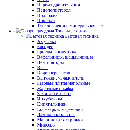
Паро-гидро изоляция
Пенополистерол
Подложка
Поролон
Теплоизоляция, минеральная вата
Товары для дома
Бытовая техника
Акустика
Блендер
Бритвы, эпиляторы
Вафельницы, шашлычницы
Вентиляторы
Весы
Водонагреватели
Вытяжки, увлажнители
Газовые плиты напольные
Жарочные шкафы
Зажигалки пьезо
Инкубаторы
Кипятильники
Кофеварки, кофемолки
Лампы настольные
Машинки для стрижки
Миксеры