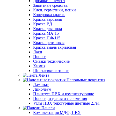
Добавки в цемент
Защитные средства
Клеи, герметики, пенки
Колеровка красок
Краска аэрозоль
Краска ВД
Краска для пола
Краска МА-15
Краска ПФ-115
Краска резиновая
Краска эмаль акриловая
Лаки
Прочее
Смазки технические
Химия
Шпатлевки готовые
Лента
Напольные покрытия
Ламинат
Линолеум
Плинтуса ПВХ и комплектующие
Пороги, изделия из алюминия
Углы ПВХ текстурные цветные 2,7м.
Панели
Комплектация МДФ, ПВХ