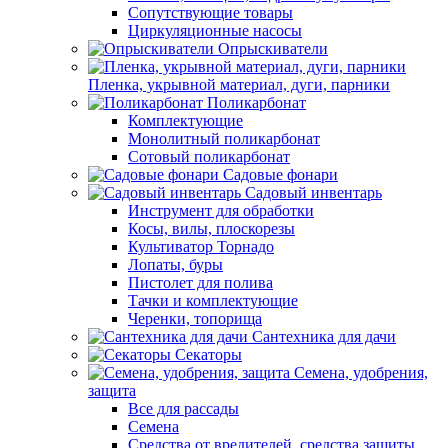
Сопутствующие товары
Циркуляционные насосы
Опрыскиватели
Пленка, укрывной материал, дуги, парники
Поликарбонат
Комплектующие
Монолитный поликарбонат
Сотовый поликарбонат
Садовые фонари
Садовый инвентарь
Инструмент для обработки
Косы, вилы, плоскорезы
Культиватор Торнадо
Лопаты, буры
Пистолет для полива
Тачки и комплектующие
Черенки, топорища
Сантехника для дачи
Секаторы
Семена, удобрения,
защита
Все для рассады
Семена
Средства от вредителей, средства защиты