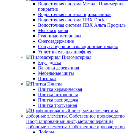
Водосточная система Металл Полимерное
покрытие
Водосточная система оцинкованная
Водосточная система ПВХ Docke
Водосточная система ПВХ Альта Профиль
Мягкая кровля
Рулонные материалы
Снегозадержание
Сопутствуюшие изоляционные товары
Уплотнитель для профиля
Пиломатериал
Брус, доска
Вагонка деревянная
Мебельные щиты
Погонаж
Плитка
Плитка керамическая
Плитка потолочная
Плитка распродажа
Плитка тротуарная
Профилированный лист, металлочерепица,
доборные элементы. Собственное производство
Доборы