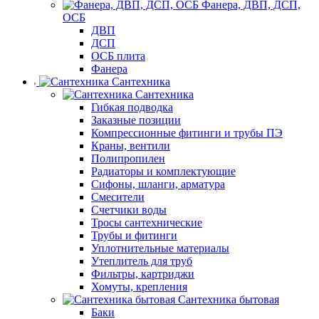
Фанера, ДВП, ДСП,
ОСБ
ДВП
ДСП
ОСБ плита
Фанера
Сантехника
Сантехника
Гибкая подводка
Заказные позиции
Компрессионные фитинги и трубы ПЭ
Краны, вентили
Полипропилен
Радиаторы и комплектующие
Сифоны, шланги, арматура
Смесители
Счетчики воды
Тросы сантехнические
Трубы и фитинги
Уплотнительные материалы
Утеплитель для труб
Фильтры, картриджи
Хомуты, крепления
Сантехника бытовая
Баки