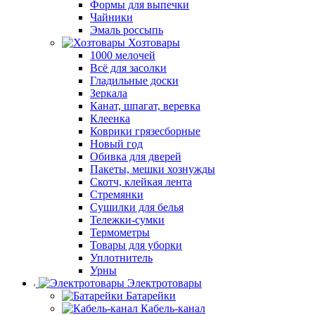
Формы для выпечки
Чайники
Эмаль россыпь
Хозтовары
1000 мелочей
Всё для засолки
Гладильные доски
Зеркала
Канат, шпагат, веревка
Клеенка
Коврики грязесборные
Новый год
Обивка для дверей
Пакеты, мешки хознужды
Скотч, клейкая лента
Стремянки
Сушилки для белья
Тележки-сумки
Термометры
Товары для уборки
Уплотнитель
Урны
Электротовары
Батарейки
Кабель-канал