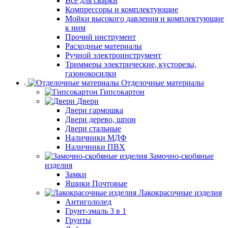
Все для сварки
Компрессоры и комплектующие
Мойки высокого давления и комплектующие
к ним
Прочий инструмент
Расходные материалы
Ручной электроинструмент
Триммеры электрические, кусторезы,
газонокосилки
Отделочные материалы
Гипсокартон
Двери
Двери гармошка
Двери дерево, шпон
Двери стальные
Наличники МДФ
Наличники ПВХ
Замочно-скобяные
изделия
Замки
Ящики Почтовые
Лакокрасочные изделия
Антигололед
Грунт-эмаль 3 в 1
Грунты