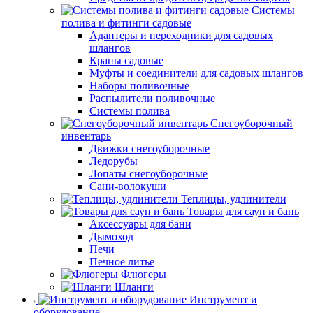
Системы
полива и фитинги садовые
Адаптеры и переходники для садовых
шлангов
Краны садовые
Муфты и соединители для садовых шлангов
Наборы поливочные
Распылители поливочные
Системы полива
Снегоуборочный
инвентарь
Движки снегоуборочные
Ледорубы
Лопаты снегоуборочные
Сани-волокуши
Теплицы, удлинители
Товары для саун и бань
Аксессуары для бани
Дымоход
Печи
Печное литье
Флюгеры
Шланги
Инструмент и
оборудование