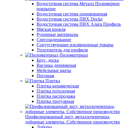
Водосточная система Металл Полимерное
покрытие
Водосточная система оцинкованная
Водосточная система ПВХ Docke
Водосточная система ПВХ Альта Профиль
Мягкая кровля
Рулонные материалы
Снегозадержание
Сопутствуюшие изоляционные товары
Уплотнитель для профиля
Пиломатериал
Брус, доска
Вагонка деревянная
Мебельные щиты
Погонаж
Плитка
Плитка керамическая
Плитка потолочная
Плитка распродажа
Плитка тротуарная
Профилированный лист, металлочерепица,
доборные элементы. Собственное производство
Доборы