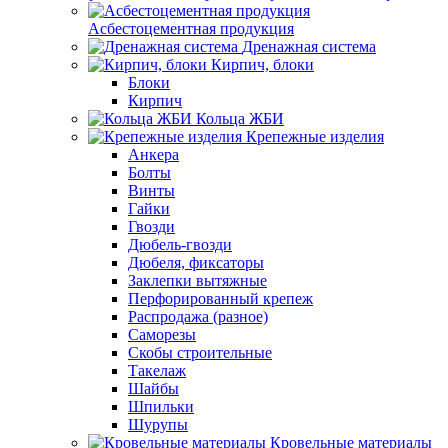
Асбестоцементная продукция
Дренажная система
Кирпич, блоки
Блоки
Кирпич
Кольца ЖБИ
Крепежные изделия
Анкера
Болты
Винты
Гайки
Гвозди
Дюбель-гвозди
Дюбеля, фиксаторы
Заклепки вытяжные
Перфорированный крепеж
Распродажа (разное)
Саморезы
Скобы строительные
Такелаж
Шайбы
Шпильки
Шурупы
Кровельные материалы