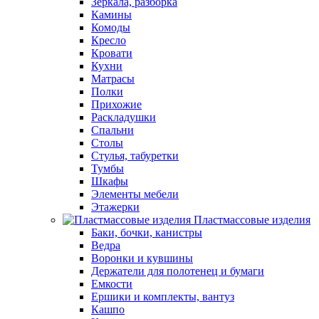
Зеркала, разборка
Камины
Комоды
Кресло
Кровати
Кухни
Матрасы
Полки
Прихожие
Раскладушки
Спальни
Столы
Стулья, табуретки
Тумбы
Шкафы
Элементы мебели
Этажерки
Пластмассовые изделия
Баки, бочки, канистры
Ведра
Воронки и кувшины
Держатели для полотенец и бумаги
Емкости
Ершики и комплекты, вантуз
Кашпо