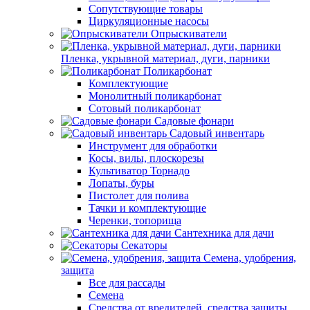
Сопутствующие товары
Циркуляционные насосы
Опрыскиватели
Пленка, укрывной материал, дуги, парники
Поликарбонат
Комплектующие
Монолитный поликарбонат
Сотовый поликарбонат
Садовые фонари
Садовый инвентарь
Инструмент для обработки
Косы, вилы, плоскорезы
Культиватор Торнадо
Лопаты, буры
Пистолет для полива
Тачки и комплектующие
Черенки, топорища
Сантехника для дачи
Секаторы
Семена, удобрения,
защита
Все для рассады
Семена
Средства от вредителей, средства защиты