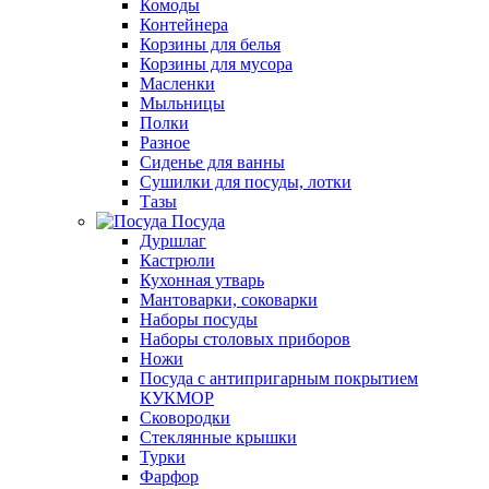
Комоды
Контейнера
Корзины для белья
Корзины для мусора
Масленки
Мыльницы
Полки
Разное
Сиденье для ванны
Сушилки для посуды, лотки
Тазы
Посуда
Дуршлаг
Кастрюли
Кухонная утварь
Мантоварки, соковарки
Наборы посуды
Наборы столовых приборов
Ножи
Посуда с антипригарным покрытием
КУКМОР
Сковородки
Стеклянные крышки
Турки
Фарфор