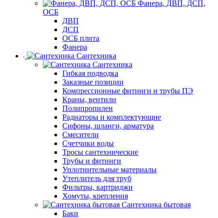
Фанера, ДВП, ДСП,
ОСБ
ДВП
ДСП
ОСБ плита
Фанера
Сантехника
Сантехника
Гибкая подводка
Заказные позиции
Компрессионные фитинги и трубы ПЭ
Краны, вентили
Полипропилен
Радиаторы и комплектующие
Сифоны, шланги, арматура
Смесители
Счетчики воды
Тросы сантехнические
Трубы и фитинги
Уплотнительные материалы
Утеплитель для труб
Фильтры, картриджи
Хомуты, крепления
Сантехника бытовая
Баки