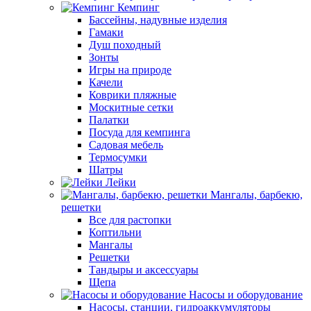
Кемпинг
Бассейны, надувные изделия
Гамаки
Душ походный
Зонты
Игры на природе
Качели
Коврики пляжные
Москитные сетки
Палатки
Посуда для кемпинга
Садовая мебель
Термосумки
Шатры
Лейки
Мангалы, барбекю,
решетки
Все для растопки
Коптильни
Мангалы
Решетки
Тандыры и аксессуары
Щепа
Насосы и оборудование
Насосы, станции, гидроаккумуляторы