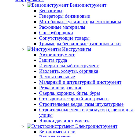
Бензоинструмент
Бензопилы
Генераторы бензиновые
Мотоблоки, культиваторы, мотопомпы
Расходные материалы
Снегоуборщики
Сопутствующие товары
Триммеры бензиновые, газонокосилки
Инструменты
Автоинструмент
Защита труда
Измерительный инструмент
Изолента, хомуты, серпянка
Лампы паяльные
Малярный и штукатурный инструмент
Резка и шлифование
Сверла, коронки, биты, буры
Столярно-слесарный инструмент
Строительные ведра, тазы штукатурные
Строительные мешки для мусора, щетки для
улицы
Ящики для инструмента
Электроинструмент
Бетоносмесители