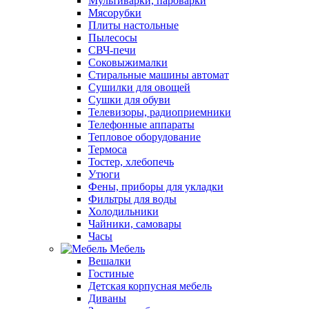
Мультиварки, пароварки
Мясорубки
Плиты настольные
Пылесосы
СВЧ-печи
Соковыжималки
Стиральные машины автомат
Сушилки для овощей
Сушки для обуви
Телевизоры, радиоприемники
Телефонные аппараты
Тепловое оборудование
Термоса
Тостер, хлебопечь
Утюги
Фены, приборы для укладки
Фильтры для воды
Холодильники
Чайники, самовары
Часы
Мебель
Вешалки
Гостиные
Детская корпусная мебель
Диваны