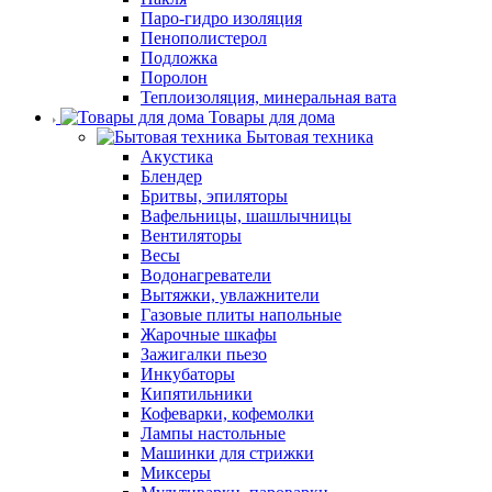
Паро-гидро изоляция
Пенополистерол
Подложка
Поролон
Теплоизоляция, минеральная вата
Товары для дома
Бытовая техника
Акустика
Блендер
Бритвы, эпиляторы
Вафельницы, шашлычницы
Вентиляторы
Весы
Водонагреватели
Вытяжки, увлажнители
Газовые плиты напольные
Жарочные шкафы
Зажигалки пьезо
Инкубаторы
Кипятильники
Кофеварки, кофемолки
Лампы настольные
Машинки для стрижки
Миксеры