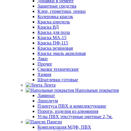
Добавки в цемент
Защитные средства
Клеи, герметики, пенки
Колеровка красок
Краска аэрозоль
Краска ВД
Краска для пола
Краска МА-15
Краска ПФ-115
Краска резиновая
Краска эмаль акриловая
Лаки
Прочее
Смазки технические
Химия
Шпатлевки готовые
Лента
Напольные покрытия
Ламинат
Линолеум
Плинтуса ПВХ и комплектующие
Пороги, изделия из алюминия
Углы ПВХ текстурные цветные 2,7м.
Панели
Комплектация МДФ, ПВХ