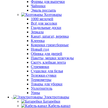
Формы для выпечки
Чайники
Эмаль россыпь
Хозтовары
1000 мелочей
Всё для засолки
Гладильные доски
Зеркала
Канат, шпагат, веревка
Клеенка
Коврики грязесборные
Новый год
Обивка для дверей
Пакеты, мешки хознужды
Скотч, клейкая лента
Стремянки
Сушилки для белья
Тележки-сумки
Термометры
Товары для уборки
Уплотнитель
Урны
Электротовары
Батарейки
Кабель-канал