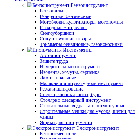
Бензоинструмент
Бензопилы
Генераторы бензиновые
Мотоблоки, культиваторы, мотопомпы
Расходные материалы
Снегоуборщики
Сопутствующие товары
Триммеры бензиновые, газонокосилки
Инструменты
Автоинструмент
Защита труда
Измерительный инструмент
Изолента, хомуты, серпянка
Лампы паяльные
Малярный и штукатурный инструмент
Резка и шлифование
Сверла, коронки, биты, буры
Столярно-слесарный инструмент
Строительные ведра, тазы штукатурные
Строительные мешки для мусора, щетки для
улицы
Ящики для инструмента
Электроинструмент
Бетоносмесители