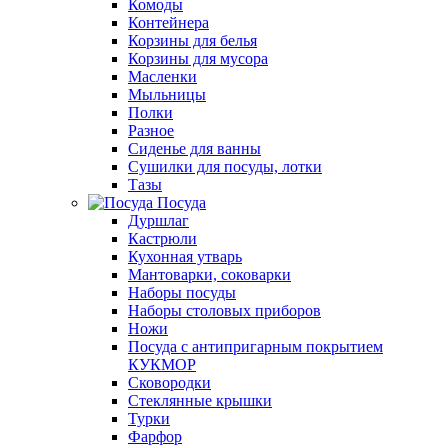
Комоды
Контейнера
Корзины для белья
Корзины для мусора
Масленки
Мыльницы
Полки
Разное
Сиденье для ванны
Сушилки для посуды, лотки
Тазы
Посуда
Дуршлаг
Кастрюли
Кухонная утварь
Мантоварки, соковарки
Наборы посуды
Наборы столовых приборов
Ножи
Посуда с антипригарным покрытием
КУКМОР
Сковородки
Стеклянные крышки
Турки
Фарфор