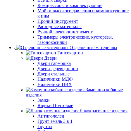
Все для сварки
Компрессоры и комплектующие
Мойки высокого давления и комплектующие
к ним
Прочий инструмент
Расходные материалы
Ручной электроинструмент
Триммеры электрические, кусторезы,
газонокосилки
Отделочные материалы
Гипсокартон
Двери
Двери гармошка
Двери дерево, шпон
Двери стальные
Наличники МДФ
Наличники ПВХ
Замочно-скобяные
изделия
Замки
Ящики Почтовые
Лакокрасочные изделия
Антигололед
Грунт-эмаль 3 в 1
Грунты