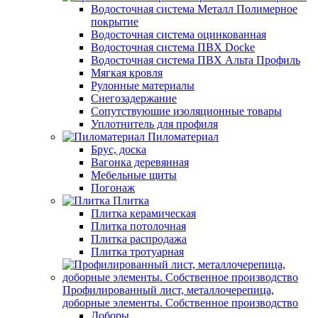
Водосточная система Металл Полимерное
покрытие
Водосточная система оцинкованная
Водосточная система ПВХ Docke
Водосточная система ПВХ Альта Профиль
Мягкая кровля
Рулонные материалы
Снегозадержание
Сопутствуюшие изоляционные товары
Уплотнитель для профиля
Пиломатериал
Брус, доска
Вагонка деревянная
Мебельные щиты
Погонаж
Плитка
Плитка керамическая
Плитка потолочная
Плитка распродажа
Плитка тротуарная
Профилированный лист, металлочерепица,
доборные элементы. Собственное производство
Доборы