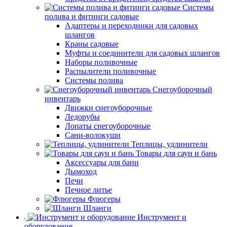
Системы
полива и фитинги садовые
Адаптеры и переходники для садовых
шлангов
Краны садовые
Муфты и соединители для садовых шлангов
Наборы поливочные
Распылители поливочные
Системы полива
Снегоуборочный
инвентарь
Движки снегоуборочные
Ледорубы
Лопаты снегоуборочные
Сани-волокуши
Теплицы, удлинители
Товары для саун и бань
Аксессуары для бани
Дымоход
Печи
Печное литье
Флюгеры
Шланги
Инструмент и
оборудование