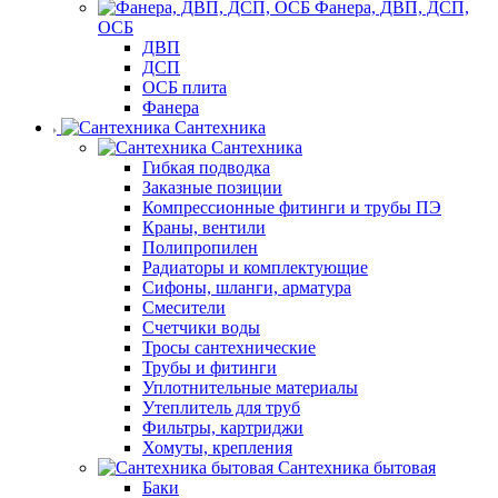
Фанера, ДВП, ДСП,
ОСБ
ДВП
ДСП
ОСБ плита
Фанера
Сантехника
Сантехника
Гибкая подводка
Заказные позиции
Компрессионные фитинги и трубы ПЭ
Краны, вентили
Полипропилен
Радиаторы и комплектующие
Сифоны, шланги, арматура
Смесители
Счетчики воды
Тросы сантехнические
Трубы и фитинги
Уплотнительные материалы
Утеплитель для труб
Фильтры, картриджи
Хомуты, крепления
Сантехника бытовая
Баки