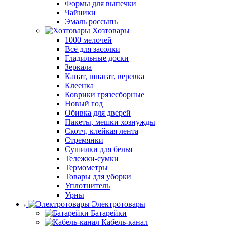
Формы для выпечки
Чайники
Эмаль россыпь
Хозтовары
1000 мелочей
Всё для засолки
Гладильные доски
Зеркала
Канат, шпагат, веревка
Клеенка
Коврики грязесборные
Новый год
Обивка для дверей
Пакеты, мешки хознужды
Скотч, клейкая лента
Стремянки
Сушилки для белья
Тележки-сумки
Термометры
Товары для уборки
Уплотнитель
Урны
Электротовары
Батарейки
Кабель-канал