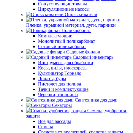
Сопутствующие товары
Циркуляционные насосы
Опрыскиватели
Пленка, укрывной материал, дуги, парники
Поликарбонат
Комплектующие
Монолитный поликарбонат
Сотовый поликарбонат
Садовые фонари
Садовый инвентарь
Инструмент для обработки
Косы, вилы, плоскорезы
Культиватор Торнадо
Лопаты, буры
Пистолет для полива
Тачки и комплектующие
Черенки, топорища
Сантехника для дачи
Секаторы
Семена, удобрения,
защита
Все для рассады
Семена
Средства от вредителей, средства защиты