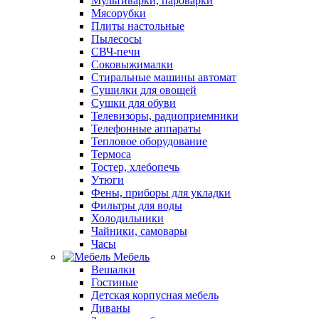
Мультиварки, пароварки
Мясорубки
Плиты настольные
Пылесосы
СВЧ-печи
Соковыжималки
Стиральные машины автомат
Сушилки для овощей
Сушки для обуви
Телевизоры, радиоприемники
Телефонные аппараты
Тепловое оборудование
Термоса
Тостер, хлебопечь
Утюги
Фены, приборы для укладки
Фильтры для воды
Холодильники
Чайники, самовары
Часы
Мебель
Вешалки
Гостиные
Детская корпусная мебель
Диваны