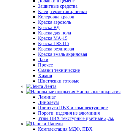
Добавки в цемент
Защитные средства
Клеи, герметики, пенки
Колеровка красок
Краска аэрозоль
Краска ВД
Краска для пола
Краска МА-15
Краска ПФ-115
Краска резиновая
Краска эмаль акриловая
Лаки
Прочее
Смазки технические
Химия
Шпатлевки готовые
Лента
Напольные покрытия
Ламинат
Линолеум
Плинтуса ПВХ и комплектующие
Пороги, изделия из алюминия
Углы ПВХ текстурные цветные 2,7м.
Панели
Комплектация МДФ, ПВХ