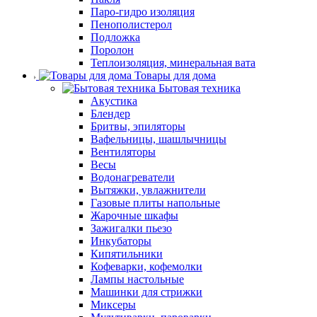
Паро-гидро изоляция
Пенополистерол
Подложка
Поролон
Теплоизоляция, минеральная вата
Товары для дома
Бытовая техника
Акустика
Блендер
Бритвы, эпиляторы
Вафельницы, шашлычницы
Вентиляторы
Весы
Водонагреватели
Вытяжки, увлажнители
Газовые плиты напольные
Жарочные шкафы
Зажигалки пьезо
Инкубаторы
Кипятильники
Кофеварки, кофемолки
Лампы настольные
Машинки для стрижки
Миксеры