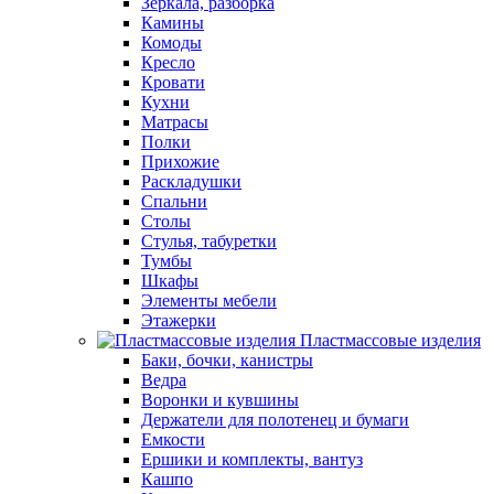
Зеркала, разборка
Камины
Комоды
Кресло
Кровати
Кухни
Матрасы
Полки
Прихожие
Раскладушки
Спальни
Столы
Стулья, табуретки
Тумбы
Шкафы
Элементы мебели
Этажерки
Пластмассовые изделия
Баки, бочки, канистры
Ведра
Воронки и кувшины
Держатели для полотенец и бумаги
Емкости
Ершики и комплекты, вантуз
Кашпо