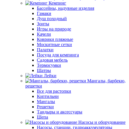
Кемпинг
Бассейны, надувные изделия
Гамаки
Душ походный
Зонты
Игры на природе
Качели
Коврики пляжные
Москитные сетки
Палатки
Посуда для кемпинга
Садовая мебель
Термосумки
Шатры
Лейки
Мангалы, барбекю,
решетки
Все для растопки
Коптильни
Мангалы
Решетки
Тандыры и аксессуары
Щепа
Насосы и оборудование
Насосы, станции, гидроаккумуляторы