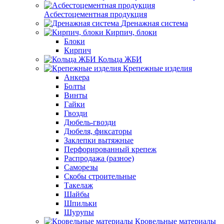
Асбестоцементная продукция
Дренажная система
Кирпич, блоки
Блоки
Кирпич
Кольца ЖБИ
Крепежные изделия
Анкера
Болты
Винты
Гайки
Гвозди
Дюбель-гвозди
Дюбеля, фиксаторы
Заклепки вытяжные
Перфорированный крепеж
Распродажа (разное)
Саморезы
Скобы строительные
Такелаж
Шайбы
Шпильки
Шурупы
Кровельные материалы