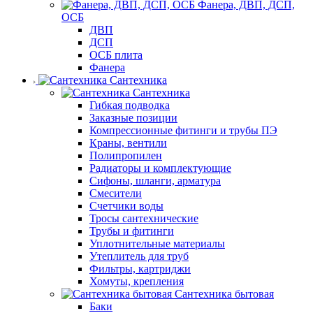
Фанера, ДВП, ДСП,
ОСБ
ДВП
ДСП
ОСБ плита
Фанера
Сантехника
Сантехника
Гибкая подводка
Заказные позиции
Компрессионные фитинги и трубы ПЭ
Краны, вентили
Полипропилен
Радиаторы и комплектующие
Сифоны, шланги, арматура
Смесители
Счетчики воды
Тросы сантехнические
Трубы и фитинги
Уплотнительные материалы
Утеплитель для труб
Фильтры, картриджи
Хомуты, крепления
Сантехника бытовая
Баки