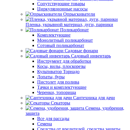
Сопутствующие товары
Циркуляционные насосы
Опрыскиватели
Пленка, укрывной материал, дуги, парники
Поликарбонат
Комплектующие
Монолитный поликарбонат
Сотовый поликарбонат
Садовые фонари
Садовый инвентарь
Инструмент для обработки
Косы, вилы, плоскорезы
Культиватор Торнадо
Лопаты, буры
Пистолет для полива
Тачки и комплектующие
Черенки, топорища
Сантехника для дачи
Секаторы
Семена, удобрения,
защита
Все для рассады
Семена
Средства от вредителей, средства защиты