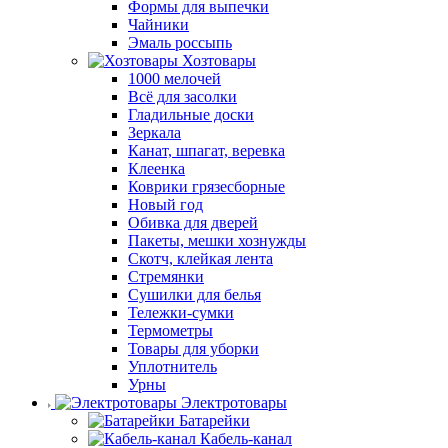
Формы для выпечки
Чайники
Эмаль россыпь
Хозтовары
1000 мелочей
Всё для засолки
Гладильные доски
Зеркала
Канат, шпагат, веревка
Клеенка
Коврики грязесборные
Новый год
Обивка для дверей
Пакеты, мешки хознужды
Скотч, клейкая лента
Стремянки
Сушилки для белья
Тележки-сумки
Термометры
Товары для уборки
Уплотнитель
Урны
Электротовары
Батарейки
Кабель-канал