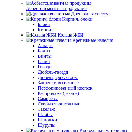
Асбестоцементная продукция
Дренажная система
Кирпич, блоки
Блоки
Кирпич
Кольца ЖБИ
Крепежные изделия
Анкера
Болты
Винты
Гайки
Гвозди
Дюбель-гвозди
Дюбеля, фиксаторы
Заклепки вытяжные
Перфорированный крепеж
Распродажа (разное)
Саморезы
Скобы строительные
Такелаж
Шайбы
Шпильки
Шурупы
Кровельные материалы