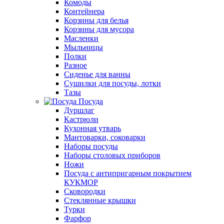
Комоды
Контейнера
Корзины для белья
Корзины для мусора
Масленки
Мыльницы
Полки
Разное
Сиденье для ванны
Сушилки для посуды, лотки
Тазы
Посуда
Дуршлаг
Кастрюли
Кухонная утварь
Мантоварки, соковарки
Наборы посуды
Наборы столовых приборов
Ножи
Посуда с антипригарным покрытием
КУКМОР
Сковородки
Стеклянные крышки
Турки
Фарфор