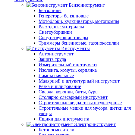
Бензоинструмент
Бензопилы
Генераторы бензиновые
Мотоблоки, культиваторы, мотопомпы
Расходные материалы
Снегоуборщики
Сопутствующие товары
Триммеры бензиновые, газонокосилки
Инструменты
Автоинструмент
Защита труда
Измерительный инструмент
Изолента, хомуты, серпянка
Лампы паяльные
Малярный и штукатурный инструмент
Резка и шлифование
Сверла, коронки, биты, буры
Столярно-слесарный инструмент
Строительные ведра, тазы штукатурные
Строительные мешки для мусора, щетки для
улицы
Ящики для инструмента
Электроинструмент
Бетоносмесители