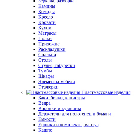
Зеркала, разборка
Камины
Комоды
Кресло
Кровати
Кухни
Матрасы
Полки
Прихожие
Раскладушки
Спальни
Столы
Стулья, табуретки
Тумбы
Шкафы
Элементы мебели
Этажерки
Пластмассовые изделия
Баки, бочки, канистры
Ведра
Воронки и кувшины
Держатели для полотенец и бумаги
Емкости
Ершики и комплекты, вантуз
Кашпо