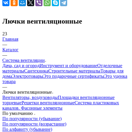
Лючки вентиляционные
23
Главная
—
Каталог
—
Система вентиляции
Дача, сад и огород
Инструмент и оборудование
Отделочные
материалы
Сантехника
Строительные материалы
Товары для
дома
Электротовары
Это подарочные сертификаты
Это уценка
товара
—
Лючки вентиляционные
Вентиляторы, воздуховоды
Площадки вентиляционные
торцевые
Решетки вентиляционные
Система пластиковых
каналов. Фасонные элементы
По умолчанию
По популярности (убывание)
По популярности (возрастание)
По алфавиту (убывание)