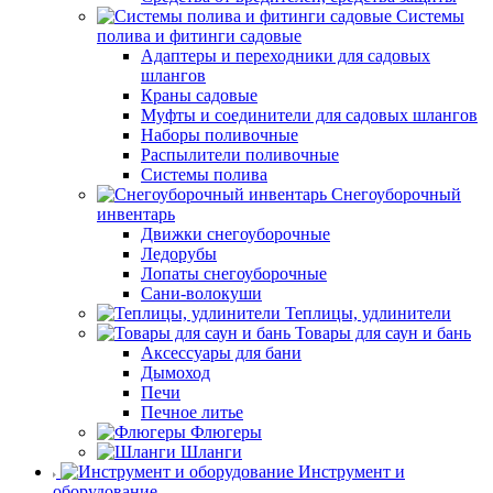
Системы
полива и фитинги садовые
Адаптеры и переходники для садовых
шлангов
Краны садовые
Муфты и соединители для садовых шлангов
Наборы поливочные
Распылители поливочные
Системы полива
Снегоуборочный
инвентарь
Движки снегоуборочные
Ледорубы
Лопаты снегоуборочные
Сани-волокуши
Теплицы, удлинители
Товары для саун и бань
Аксессуары для бани
Дымоход
Печи
Печное литье
Флюгеры
Шланги
Инструмент и
оборудование