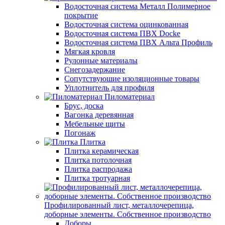
Водосточная система Металл Полимерное
покрытие
Водосточная система оцинкованная
Водосточная система ПВХ Docke
Водосточная система ПВХ Альта Профиль
Мягкая кровля
Рулонные материалы
Снегозадержание
Сопутствуюшие изоляционные товары
Уплотнитель для профиля
Пиломатериал
Брус, доска
Вагонка деревянная
Мебельные щиты
Погонаж
Плитка
Плитка керамическая
Плитка потолочная
Плитка распродажа
Плитка тротуарная
Профилированный лист, металлочерепица,
доборные элементы. Собственное производство
Доборы