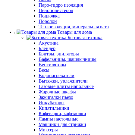
Паро-гидро изоляция
Пенополистерол
Подложка
Поролон
Теплоизоляция, минеральная вата
Товары для дома
Бытовая техника
Акустика
Блендер
Бритвы, эпиляторы
Вафельницы, шашлычницы
Вентиляторы
Весы
Водонагреватели
Вытяжки, увлажнители
Газовые плиты напольные
Жарочные шкафы
Зажигалки пьезо
Инкубаторы
Кипятильники
Кофеварки, кофемолки
Лампы настольные
Машинки для стрижки
Миксеры