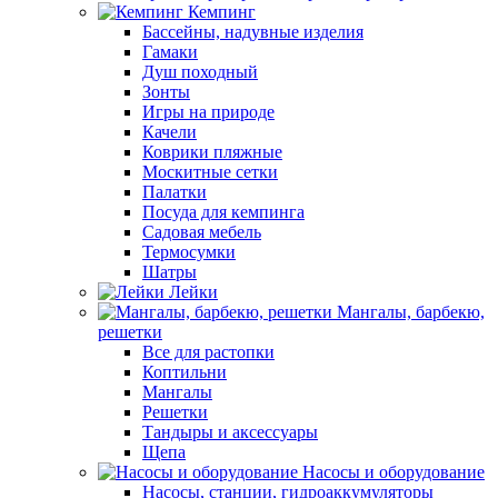
Кемпинг
Бассейны, надувные изделия
Гамаки
Душ походный
Зонты
Игры на природе
Качели
Коврики пляжные
Москитные сетки
Палатки
Посуда для кемпинга
Садовая мебель
Термосумки
Шатры
Лейки
Мангалы, барбекю,
решетки
Все для растопки
Коптильни
Мангалы
Решетки
Тандыры и аксессуары
Щепа
Насосы и оборудование
Насосы, станции, гидроаккумуляторы