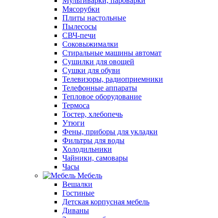
Мультиварки, пароварки
Мясорубки
Плиты настольные
Пылесосы
СВЧ-печи
Соковыжималки
Стиральные машины автомат
Сушилки для овощей
Сушки для обуви
Телевизоры, радиоприемники
Телефонные аппараты
Тепловое оборудование
Термоса
Тостер, хлебопечь
Утюги
Фены, приборы для укладки
Фильтры для воды
Холодильники
Чайники, самовары
Часы
Мебель
Вешалки
Гостиные
Детская корпусная мебель
Диваны