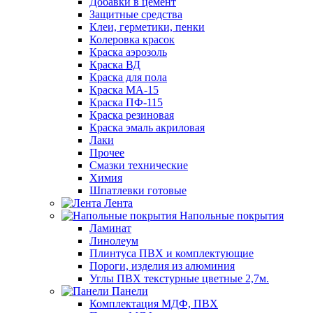
Добавки в цемент
Защитные средства
Клеи, герметики, пенки
Колеровка красок
Краска аэрозоль
Краска ВД
Краска для пола
Краска МА-15
Краска ПФ-115
Краска резиновая
Краска эмаль акриловая
Лаки
Прочее
Смазки технические
Химия
Шпатлевки готовые
Лента
Напольные покрытия
Ламинат
Линолеум
Плинтуса ПВХ и комплектующие
Пороги, изделия из алюминия
Углы ПВХ текстурные цветные 2,7м.
Панели
Комплектация МДФ, ПВХ