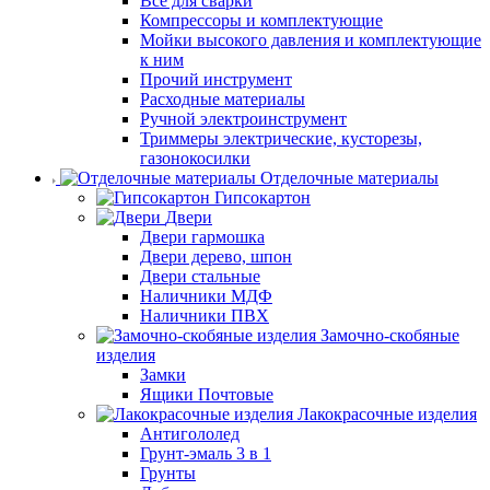
Все для сварки
Компрессоры и комплектующие
Мойки высокого давления и комплектующие
к ним
Прочий инструмент
Расходные материалы
Ручной электроинструмент
Триммеры электрические, кусторезы,
газонокосилки
Отделочные материалы
Гипсокартон
Двери
Двери гармошка
Двери дерево, шпон
Двери стальные
Наличники МДФ
Наличники ПВХ
Замочно-скобяные
изделия
Замки
Ящики Почтовые
Лакокрасочные изделия
Антигололед
Грунт-эмаль 3 в 1
Грунты