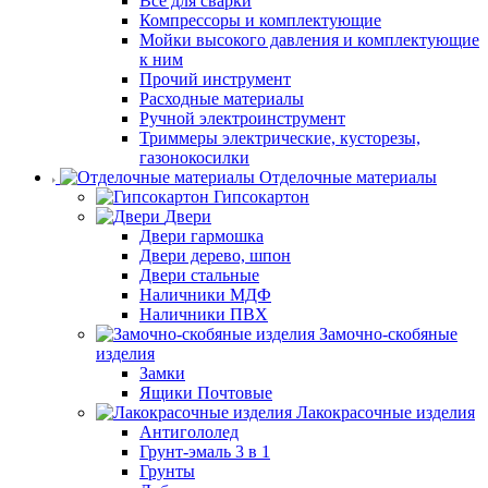
Все для сварки
Компрессоры и комплектующие
Мойки высокого давления и комплектующие
к ним
Прочий инструмент
Расходные материалы
Ручной электроинструмент
Триммеры электрические, кусторезы,
газонокосилки
Отделочные материалы
Гипсокартон
Двери
Двери гармошка
Двери дерево, шпон
Двери стальные
Наличники МДФ
Наличники ПВХ
Замочно-скобяные
изделия
Замки
Ящики Почтовые
Лакокрасочные изделия
Антигололед
Грунт-эмаль 3 в 1
Грунты