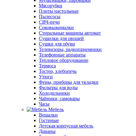
Мультиварки, пароварки
Мясорубки
Плиты настольные
Пылесосы
СВЧ-печи
Соковыжималки
Стиральные машины автомат
Сушилки для овощей
Сушки для обуви
Телевизоры, радиоприемники
Телефонные аппараты
Тепловое оборудование
Термоса
Тостер, хлебопечь
Утюги
Фены, приборы для укладки
Фильтры для воды
Холодильники
Чайники, самовары
Часы
Мебель
Вешалки
Гостиные
Детская корпусная мебель
Диваны