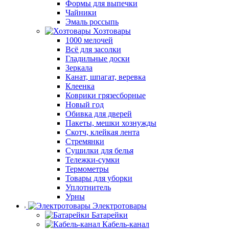
Формы для выпечки
Чайники
Эмаль россыпь
Хозтовары
1000 мелочей
Всё для засолки
Гладильные доски
Зеркала
Канат, шпагат, веревка
Клеенка
Коврики грязесборные
Новый год
Обивка для дверей
Пакеты, мешки хознужды
Скотч, клейкая лента
Стремянки
Сушилки для белья
Тележки-сумки
Термометры
Товары для уборки
Уплотнитель
Урны
Электротовары
Батарейки
Кабель-канал