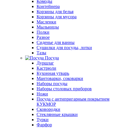
Комоды
Контейнера
Корзины для белья
Корзины для мусора
Масленки
Мыльницы
Полки
Разное
Сиденье для ванны
Сушилки для посуды, лотки
Тазы
Посуда
Дуршлаг
Кастрюли
Кухонная утварь
Мантоварки, соковарки
Наборы посуды
Наборы столовых приборов
Ножи
Посуда с антипригарным покрытием
КУКМОР
Сковородки
Стеклянные крышки
Турки
Фарфор