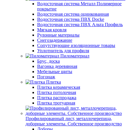
Водосточная система Металл Полимерное
покрытие
Водосточная система оцинкованная
Водосточная система ПВХ Docke
Водосточная система ПВХ Альта Профиль
Мягкая кровля
Рулонные материалы
Снегозадержание
Сопутствуюшие изоляционные товары
Уплотнитель для профиля
Пиломатериал
Брус, доска
Вагонка деревянная
Мебельные щиты
Погонаж
Плитка
Плитка керамическая
Плитка потолочная
Плитка распродажа
Плитка тротуарная
Профилированный лист, металлочерепица,
доборные элементы. Собственное производство
Доборы