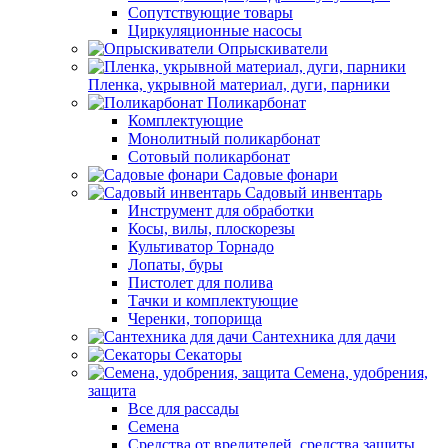
Сопутствующие товары
Циркуляционные насосы
Опрыскиватели
Пленка, укрывной материал, дуги, парники
Поликарбонат
Комплектующие
Монолитный поликарбонат
Сотовый поликарбонат
Садовые фонари
Садовый инвентарь
Инструмент для обработки
Косы, вилы, плоскорезы
Культиватор Торнадо
Лопаты, буры
Пистолет для полива
Тачки и комплектующие
Черенки, топорища
Сантехника для дачи
Секаторы
Семена, удобрения,
защита
Все для рассады
Семена
Средства от вредителей, средства защиты