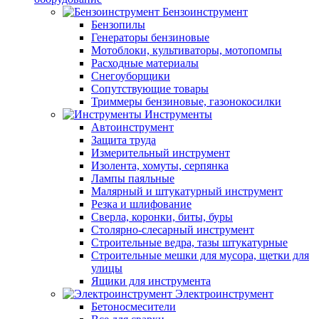
Бензоинструмент
Бензопилы
Генераторы бензиновые
Мотоблоки, культиваторы, мотопомпы
Расходные материалы
Снегоуборщики
Сопутствующие товары
Триммеры бензиновые, газонокосилки
Инструменты
Автоинструмент
Защита труда
Измерительный инструмент
Изолента, хомуты, серпянка
Лампы паяльные
Малярный и штукатурный инструмент
Резка и шлифование
Сверла, коронки, биты, буры
Столярно-слесарный инструмент
Строительные ведра, тазы штукатурные
Строительные мешки для мусора, щетки для
улицы
Ящики для инструмента
Электроинструмент
Бетоносмесители