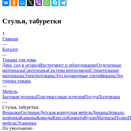
Стулья, табуретки
1
Главная
—
Каталог
—
Товары для дома
Дача, сад и огород
Инструмент и оборудование
Отделочные
материалы
Сантехника
Система вентиляции
Строительные
материалы
Электротовары
Это подарочные сертификаты
Это
уценка товара
—
Мебель
Бытовая техника
Пластмассовые изделия
Посуда
Хозтовары
—
Стулья, табуретки
Вешалки
Гостиные
Детская корпусная мебель
Диваны
Зеркала,
разборка
Камины
Комоды
Кресло
Кровати
Кухни
Матрасы
Полки
П
мебели
Этажерки
По умолчанию