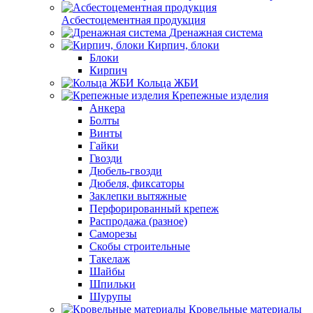
Асбестоцементная продукция
Дренажная система
Кирпич, блоки
Блоки
Кирпич
Кольца ЖБИ
Крепежные изделия
Анкера
Болты
Винты
Гайки
Гвозди
Дюбель-гвозди
Дюбеля, фиксаторы
Заклепки вытяжные
Перфорированный крепеж
Распродажа (разное)
Саморезы
Скобы строительные
Такелаж
Шайбы
Шпильки
Шурупы
Кровельные материалы