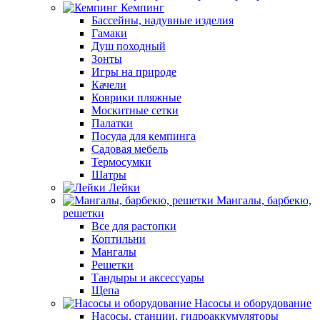
Кемпинг
Бассейны, надувные изделия
Гамаки
Душ походный
Зонты
Игры на природе
Качели
Коврики пляжные
Москитные сетки
Палатки
Посуда для кемпинга
Садовая мебель
Термосумки
Шатры
Лейки
Мангалы, барбекю,
решетки
Все для растопки
Коптильни
Мангалы
Решетки
Тандыры и аксессуары
Щепа
Насосы и оборудование
Насосы, станции, гидроаккумуляторы