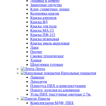
Добавки в цемент
Защитные средства
Клеи, герметики, пенки
Колеровка красок
Краска аэрозоль
Краска ВД
Краска для пола
Краска МА-15
Краска ПФ-115
Краска резиновая
Краска эмаль акриловая
Лаки
Прочее
Смазки технические
Химия
Шпатлевки готовые
Лента
Напольные покрытия
Ламинат
Линолеум
Плинтуса ПВХ и комплектующие
Пороги, изделия из алюминия
Углы ПВХ текстурные цветные 2,7м.
Панели
Комплектация МДФ, ПВХ