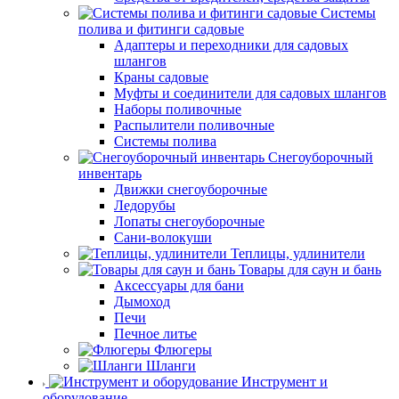
Системы
полива и фитинги садовые
Адаптеры и переходники для садовых
шлангов
Краны садовые
Муфты и соединители для садовых шлангов
Наборы поливочные
Распылители поливочные
Системы полива
Снегоуборочный
инвентарь
Движки снегоуборочные
Ледорубы
Лопаты снегоуборочные
Сани-волокуши
Теплицы, удлинители
Товары для саун и бань
Аксессуары для бани
Дымоход
Печи
Печное литье
Флюгеры
Шланги
Инструмент и
оборудование