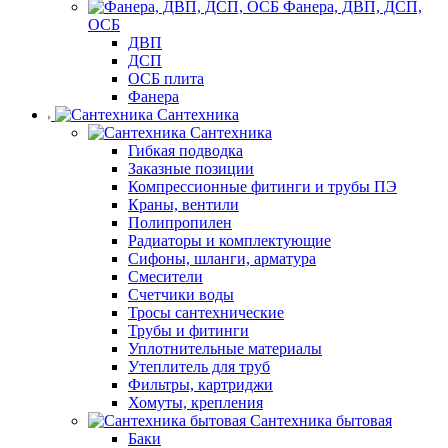
Фанера, ДВП, ДСП,
ОСБ
ДВП
ДСП
ОСБ плита
Фанера
Сантехника
Сантехника
Гибкая подводка
Заказные позиции
Компрессионные фитинги и трубы ПЭ
Краны, вентили
Полипропилен
Радиаторы и комплектующие
Сифоны, шланги, арматура
Смесители
Счетчики воды
Тросы сантехнические
Трубы и фитинги
Уплотнительные материалы
Утеплитель для труб
Фильтры, картриджи
Хомуты, крепления
Сантехника бытовая
Баки