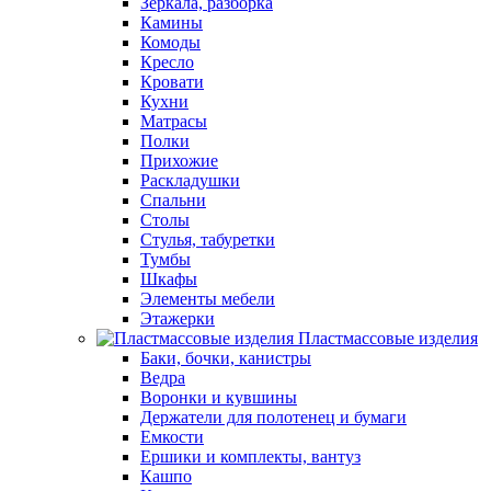
Зеркала, разборка
Камины
Комоды
Кресло
Кровати
Кухни
Матрасы
Полки
Прихожие
Раскладушки
Спальни
Столы
Стулья, табуретки
Тумбы
Шкафы
Элементы мебели
Этажерки
Пластмассовые изделия
Баки, бочки, канистры
Ведра
Воронки и кувшины
Держатели для полотенец и бумаги
Емкости
Ершики и комплекты, вантуз
Кашпо