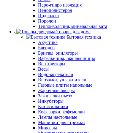
Паро-гидро изоляция
Пенополистерол
Подложка
Поролон
Теплоизоляция, минеральная вата
Товары для дома
Бытовая техника
Акустика
Блендер
Бритвы, эпиляторы
Вафельницы, шашлычницы
Вентиляторы
Весы
Водонагреватели
Вытяжки, увлажнители
Газовые плиты напольные
Жарочные шкафы
Зажигалки пьезо
Инкубаторы
Кипятильники
Кофеварки, кофемолки
Лампы настольные
Машинки для стрижки
Миксеры