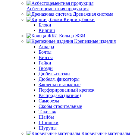
Асбестоцементная продукция
Дренажная система
Кирпич, блоки
Блоки
Кирпич
Кольца ЖБИ
Крепежные изделия
Анкера
Болты
Винты
Гайки
Гвозди
Дюбель-гвозди
Дюбеля, фиксаторы
Заклепки вытяжные
Перфорированный крепеж
Распродажа (разное)
Саморезы
Скобы строительные
Такелаж
Шайбы
Шпильки
Шурупы
Кровельные материалы