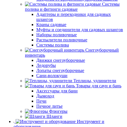
Системы
полива и фитинги садовые
Адаптеры и переходники для садовых
шлангов
Краны садовые
Муфты и соединители для садовых шлангов
Наборы поливочные
Распылители поливочные
Системы полива
Снегоуборочный
инвентарь
Движки снегоуборочные
Ледорубы
Лопаты снегоуборочные
Сани-волокуши
Теплицы, удлинители
Товары для саун и бань
Аксессуары для бани
Дымоход
Печи
Печное литье
Флюгеры
Шланги
Инструмент и
оборудование