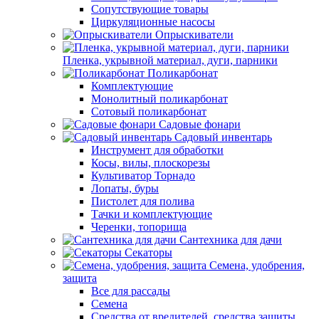
Сопутствующие товары
Циркуляционные насосы
Опрыскиватели
Пленка, укрывной материал, дуги, парники
Поликарбонат
Комплектующие
Монолитный поликарбонат
Сотовый поликарбонат
Садовые фонари
Садовый инвентарь
Инструмент для обработки
Косы, вилы, плоскорезы
Культиватор Торнадо
Лопаты, буры
Пистолет для полива
Тачки и комплектующие
Черенки, топорища
Сантехника для дачи
Секаторы
Семена, удобрения,
защита
Все для рассады
Семена
Средства от вредителей, средства защиты