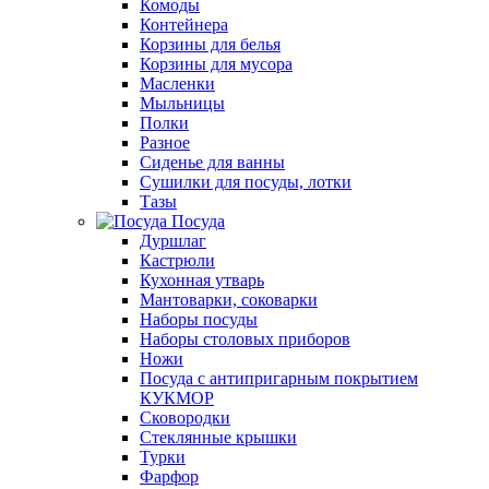
Комоды
Контейнера
Корзины для белья
Корзины для мусора
Масленки
Мыльницы
Полки
Разное
Сиденье для ванны
Сушилки для посуды, лотки
Тазы
Посуда
Дуршлаг
Кастрюли
Кухонная утварь
Мантоварки, соковарки
Наборы посуды
Наборы столовых приборов
Ножи
Посуда с антипригарным покрытием
КУКМОР
Сковородки
Стеклянные крышки
Турки
Фарфор