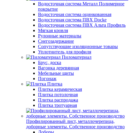
Водосточная система Металл Полимерное
покрытие
Водосточная система оцинкованная
Водосточная система ПВХ Docke
Водосточная система ПВХ Альта Профиль
Мягкая кровля
Рулонные материалы
Снегозадержание
Сопутствуюшие изоляционные товары
Уплотнитель для профиля
Пиломатериал
Брус, доска
Вагонка деревянная
Мебельные щиты
Погонаж
Плитка
Плитка керамическая
Плитка потолочная
Плитка распродажа
Плитка тротуарная
Профилированный лист, металлочерепица,
доборные элементы. Собственное производство
Доборы