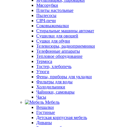
Мультиварки, пароварки
Мясорубки
Плиты настольные
Пылесосы
СВЧ-печи
Соковыжималки
Стиральные машины автомат
Сушилки для овощей
Сушки для обуви
Телевизоры, радиоприемники
Телефонные аппараты
Тепловое оборудование
Термоса
Тостер, хлебопечь
Утюги
Фены, приборы для укладки
Фильтры для воды
Холодильники
Чайники, самовары
Часы
Мебель
Вешалки
Гостиные
Детская корпусная мебель
Диваны