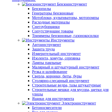
Бензоинструмент
Бензопилы
Генераторы бензиновые
Мотоблоки, культиваторы, мотопомпы
Расходные материалы
Снегоуборщики
Сопутствующие товары
Триммеры бензиновые, газонокосилки
Инструменты
Автоинструмент
Защита труда
Измерительный инструмент
Изолента, хомуты, серпянка
Лампы паяльные
Малярный и штукатурный инструмент
Резка и шлифование
Сверла, коронки, биты, буры
Столярно-слесарный инструмент
Строительные ведра, тазы штукатурные
Строительные мешки для мусора, щетки для
улицы
Ящики для инструмента
Электроинструмент
Бетоносмесители