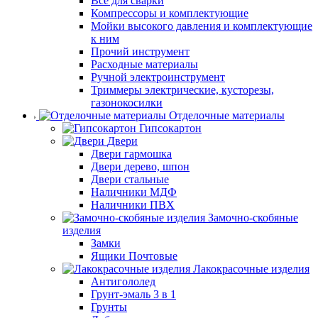
Все для сварки
Компрессоры и комплектующие
Мойки высокого давления и комплектующие
к ним
Прочий инструмент
Расходные материалы
Ручной электроинструмент
Триммеры электрические, кусторезы,
газонокосилки
Отделочные материалы
Гипсокартон
Двери
Двери гармошка
Двери дерево, шпон
Двери стальные
Наличники МДФ
Наличники ПВХ
Замочно-скобяные
изделия
Замки
Ящики Почтовые
Лакокрасочные изделия
Антигололед
Грунт-эмаль 3 в 1
Грунты