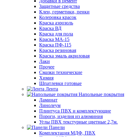
Добавки в цемент
Защитные средства
Клеи, герметики, пенки
Колеровка красок
Краска аэрозоль
Краска ВД
Краска для пола
Краска МА-15
Краска ПФ-115
Краска резиновая
Краска эмаль акриловая
Лаки
Прочее
Смазки технические
Химия
Шпатлевки готовые
Лента
Напольные покрытия
Ламинат
Линолеум
Плинтуса ПВХ и комплектующие
Пороги, изделия из алюминия
Углы ПВХ текстурные цветные 2,7м.
Панели
Комплектация МДФ, ПВХ