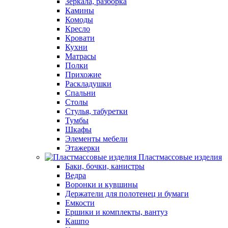
Зеркала, разборка
Камины
Комоды
Кресло
Кровати
Кухни
Матрасы
Полки
Прихожие
Раскладушки
Спальни
Столы
Стулья, табуретки
Тумбы
Шкафы
Элементы мебели
Этажерки
Пластмассовые изделия
Баки, бочки, канистры
Ведра
Воронки и кувшины
Держатели для полотенец и бумаги
Емкости
Ершики и комплекты, вантуз
Кашпо