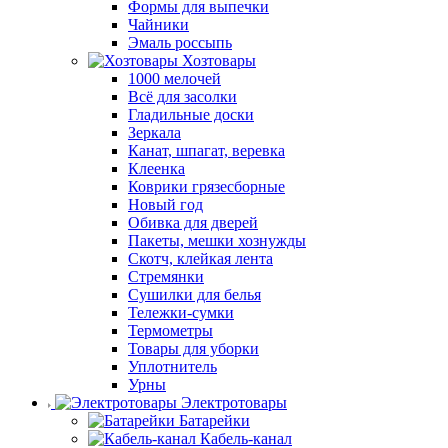
Формы для выпечки
Чайники
Эмаль россыпь
Хозтовары
1000 мелочей
Всё для засолки
Гладильные доски
Зеркала
Канат, шпагат, веревка
Клеенка
Коврики грязесборные
Новый год
Обивка для дверей
Пакеты, мешки хознужды
Скотч, клейкая лента
Стремянки
Сушилки для белья
Тележки-сумки
Термометры
Товары для уборки
Уплотнитель
Урны
Электротовары
Батарейки
Кабель-канал