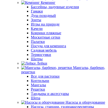
Кемпинг
Бассейны, надувные изделия
Гамаки
Душ походный
Зонты
Игры на природе
Качели
Коврики пляжные
Москитные сетки
Палатки
Посуда для кемпинга
Садовая мебель
Термосумки
Шатры
Лейки
Мангалы, барбекю,
решетки
Все для растопки
Коптильни
Мангалы
Решетки
Тандыры и аксессуары
Щепа
Насосы и оборудование
Насосы, станции, гидроаккумуляторы