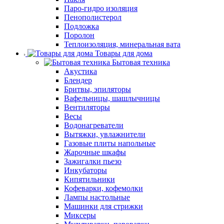
Паро-гидро изоляция
Пенополистерол
Подложка
Поролон
Теплоизоляция, минеральная вата
Товары для дома
Бытовая техника
Акустика
Блендер
Бритвы, эпиляторы
Вафельницы, шашлычницы
Вентиляторы
Весы
Водонагреватели
Вытяжки, увлажнители
Газовые плиты напольные
Жарочные шкафы
Зажигалки пьезо
Инкубаторы
Кипятильники
Кофеварки, кофемолки
Лампы настольные
Машинки для стрижки
Миксеры