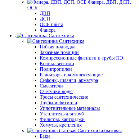
Фанера, ДВП, ДСП,
ОСБ
ДВП
ДСП
ОСБ плита
Фанера
Сантехника
Сантехника
Гибкая подводка
Заказные позиции
Компрессионные фитинги и трубы ПЭ
Краны, вентили
Полипропилен
Радиаторы и комплектующие
Сифоны, шланги, арматура
Смесители
Счетчики воды
Тросы сантехнические
Трубы и фитинги
Уплотнительные материалы
Утеплитель для труб
Фильтры, картриджи
Хомуты, крепления
Сантехника бытовая
Баки