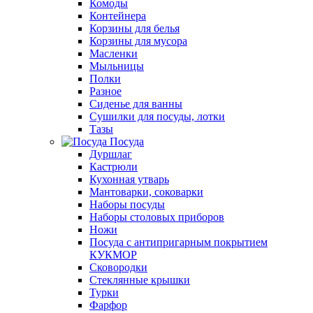
Комоды
Контейнера
Корзины для белья
Корзины для мусора
Масленки
Мыльницы
Полки
Разное
Сиденье для ванны
Сушилки для посуды, лотки
Тазы
Посуда
Дуршлаг
Кастрюли
Кухонная утварь
Мантоварки, соковарки
Наборы посуды
Наборы столовых приборов
Ножи
Посуда с антипригарным покрытием
КУКМОР
Сковородки
Стеклянные крышки
Турки
Фарфор