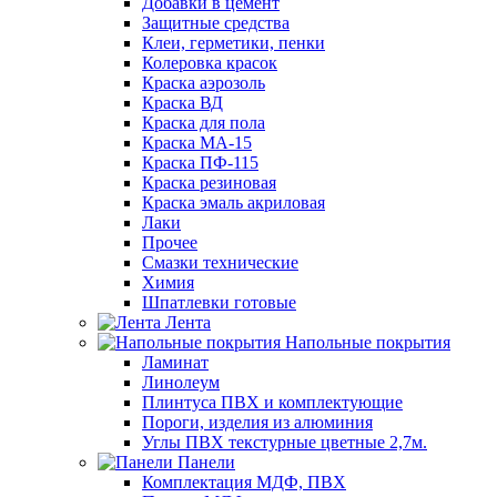
Добавки в цемент
Защитные средства
Клеи, герметики, пенки
Колеровка красок
Краска аэрозоль
Краска ВД
Краска для пола
Краска МА-15
Краска ПФ-115
Краска резиновая
Краска эмаль акриловая
Лаки
Прочее
Смазки технические
Химия
Шпатлевки готовые
Лента
Напольные покрытия
Ламинат
Линолеум
Плинтуса ПВХ и комплектующие
Пороги, изделия из алюминия
Углы ПВХ текстурные цветные 2,7м.
Панели
Комплектация МДФ, ПВХ