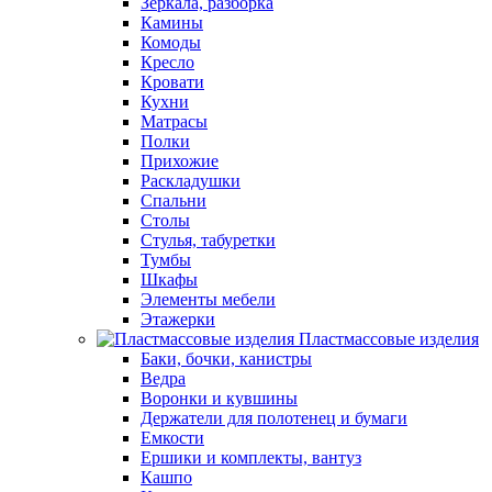
Зеркала, разборка
Камины
Комоды
Кресло
Кровати
Кухни
Матрасы
Полки
Прихожие
Раскладушки
Спальни
Столы
Стулья, табуретки
Тумбы
Шкафы
Элементы мебели
Этажерки
Пластмассовые изделия
Баки, бочки, канистры
Ведра
Воронки и кувшины
Держатели для полотенец и бумаги
Емкости
Ершики и комплекты, вантуз
Кашпо