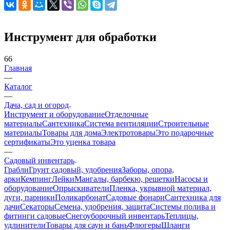
Инструмент для обработки
66
Главная
—
Каталог
—
Дача, сад и огород
Инструмент и оборудование
Отделочные
материалы
Сантехника
Система вентиляции
Строительные
материалы
Товары для дома
Электротовары
Это подарочные
сертификаты
Это уценка товара
—
Садовый инвентарь
Грабли
Грунт садовый, удобрения
Заборы, опора,
арки
Кемпинг
Лейки
Мангалы, барбекю, решетки
Насосы и
оборудование
Опрыскиватели
Пленка, укрывной материал,
дуги, парники
Поликарбонат
Садовые фонари
Сантехника для
дачи
Секаторы
Семена, удобрения, защита
Системы полива и
фитинги садовые
Снегоуборочный инвентарь
Теплицы,
удлинители
Товары для саун и бань
Флюгеры
Шланги