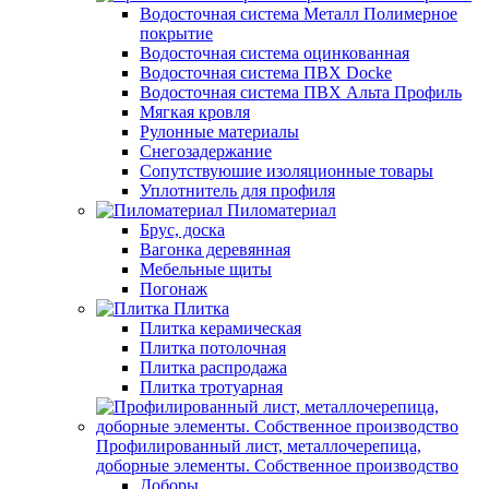
Водосточная система Металл Полимерное
покрытие
Водосточная система оцинкованная
Водосточная система ПВХ Docke
Водосточная система ПВХ Альта Профиль
Мягкая кровля
Рулонные материалы
Снегозадержание
Сопутствуюшие изоляционные товары
Уплотнитель для профиля
Пиломатериал
Брус, доска
Вагонка деревянная
Мебельные щиты
Погонаж
Плитка
Плитка керамическая
Плитка потолочная
Плитка распродажа
Плитка тротуарная
Профилированный лист, металлочерепица,
доборные элементы. Собственное производство
Доборы