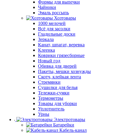
Формы для выпечки
Чайники
Эмаль россыпь
Хозтовары
1000 мелочей
Всё для засолки
Гладильные доски
Зеркала
Канат, шпагат, веревка
Клеенка
Коврики грязесборные
Новый год
Обивка для дверей
Пакеты, мешки хознужды
Скотч, клейкая лента
Стремянки
Сушилки для белья
Тележки-сумки
Термометры
Товары для уборки
Уплотнитель
Урны
Электротовары
Батарейки
Кабель-канал