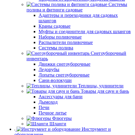
Системы
полива и фитинги садовые
Адаптеры и переходники для садовых
шлангов
Краны садовые
Муфты и соединители для садовых шлангов
Наборы поливочные
Распылители поливочные
Системы полива
Снегоуборочный
инвентарь
Движки снегоуборочные
Ледорубы
Лопаты снегоуборочные
Сани-волокуши
Теплицы, удлинители
Товары для саун и бань
Аксессуары для бани
Дымоход
Печи
Печное литье
Флюгеры
Шланги
Инструмент и
оборудование