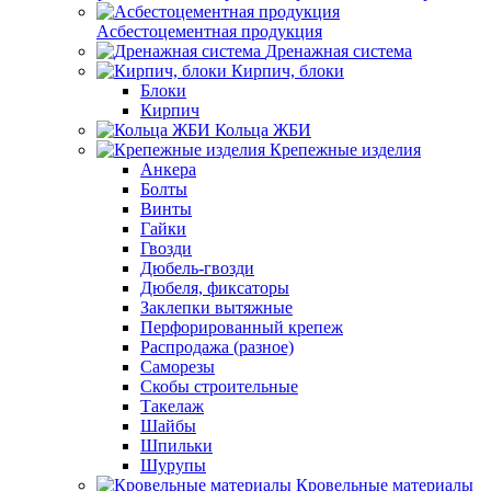
Асбестоцементная продукция
Дренажная система
Кирпич, блоки
Блоки
Кирпич
Кольца ЖБИ
Крепежные изделия
Анкера
Болты
Винты
Гайки
Гвозди
Дюбель-гвозди
Дюбеля, фиксаторы
Заклепки вытяжные
Перфорированный крепеж
Распродажа (разное)
Саморезы
Скобы строительные
Такелаж
Шайбы
Шпильки
Шурупы
Кровельные материалы