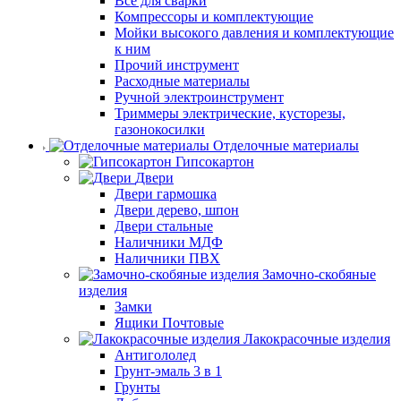
Все для сварки
Компрессоры и комплектующие
Мойки высокого давления и комплектующие
к ним
Прочий инструмент
Расходные материалы
Ручной электроинструмент
Триммеры электрические, кусторезы,
газонокосилки
Отделочные материалы
Гипсокартон
Двери
Двери гармошка
Двери дерево, шпон
Двери стальные
Наличники МДФ
Наличники ПВХ
Замочно-скобяные
изделия
Замки
Ящики Почтовые
Лакокрасочные изделия
Антигололед
Грунт-эмаль 3 в 1
Грунты