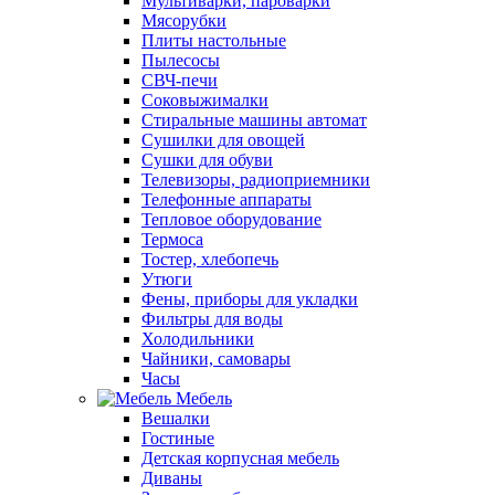
Мультиварки, пароварки
Мясорубки
Плиты настольные
Пылесосы
СВЧ-печи
Соковыжималки
Стиральные машины автомат
Сушилки для овощей
Сушки для обуви
Телевизоры, радиоприемники
Телефонные аппараты
Тепловое оборудование
Термоса
Тостер, хлебопечь
Утюги
Фены, приборы для укладки
Фильтры для воды
Холодильники
Чайники, самовары
Часы
Мебель
Вешалки
Гостиные
Детская корпусная мебель
Диваны