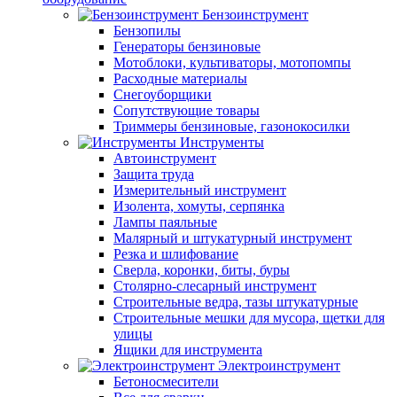
Бензоинструмент
Бензопилы
Генераторы бензиновые
Мотоблоки, культиваторы, мотопомпы
Расходные материалы
Снегоуборщики
Сопутствующие товары
Триммеры бензиновые, газонокосилки
Инструменты
Автоинструмент
Защита труда
Измерительный инструмент
Изолента, хомуты, серпянка
Лампы паяльные
Малярный и штукатурный инструмент
Резка и шлифование
Сверла, коронки, биты, буры
Столярно-слесарный инструмент
Строительные ведра, тазы штукатурные
Строительные мешки для мусора, щетки для
улицы
Ящики для инструмента
Электроинструмент
Бетоносмесители