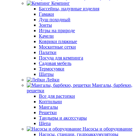
Кемпинг
Бассейны, надувные изделия
Гамаки
Душ походный
Зонты
Игры на природе
Качели
Коврики пляжные
Москитные сетки
Палатки
Посуда для кемпинга
Садовая мебель
Термосумки
Шатры
Лейки
Мангалы, барбекю,
решетки
Все для растопки
Коптильни
Мангалы
Решетки
Тандыры и аксессуары
Щепа
Насосы и оборудование
Насосы, станции, гидроаккумуляторы