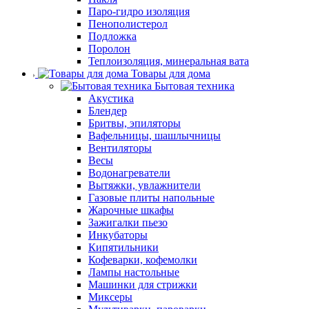
Паро-гидро изоляция
Пенополистерол
Подложка
Поролон
Теплоизоляция, минеральная вата
Товары для дома
Бытовая техника
Акустика
Блендер
Бритвы, эпиляторы
Вафельницы, шашлычницы
Вентиляторы
Весы
Водонагреватели
Вытяжки, увлажнители
Газовые плиты напольные
Жарочные шкафы
Зажигалки пьезо
Инкубаторы
Кипятильники
Кофеварки, кофемолки
Лампы настольные
Машинки для стрижки
Миксеры