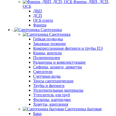
Фанера, ДВП, ДСП,
ОСБ
ДВП
ДСП
ОСБ плита
Фанера
Сантехника
Сантехника
Гибкая подводка
Заказные позиции
Компрессионные фитинги и трубы ПЭ
Краны, вентили
Полипропилен
Радиаторы и комплектующие
Сифоны, шланги, арматура
Смесители
Счетчики воды
Тросы сантехнические
Трубы и фитинги
Уплотнительные материалы
Утеплитель для труб
Фильтры, картриджи
Хомуты, крепления
Сантехника бытовая
Баки