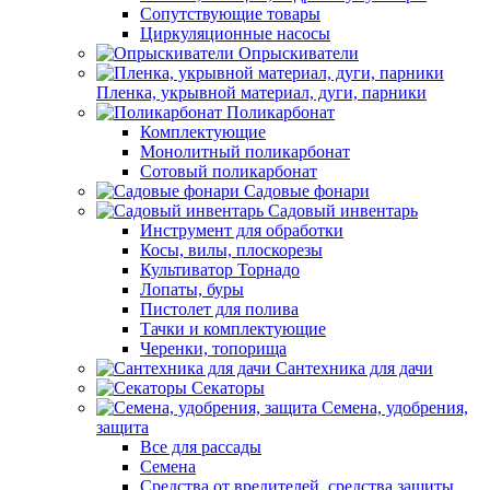
Сопутствующие товары
Циркуляционные насосы
Опрыскиватели
Пленка, укрывной материал, дуги, парники
Поликарбонат
Комплектующие
Монолитный поликарбонат
Сотовый поликарбонат
Садовые фонари
Садовый инвентарь
Инструмент для обработки
Косы, вилы, плоскорезы
Культиватор Торнадо
Лопаты, буры
Пистолет для полива
Тачки и комплектующие
Черенки, топорища
Сантехника для дачи
Секаторы
Семена, удобрения,
защита
Все для рассады
Семена
Средства от вредителей, средства защиты