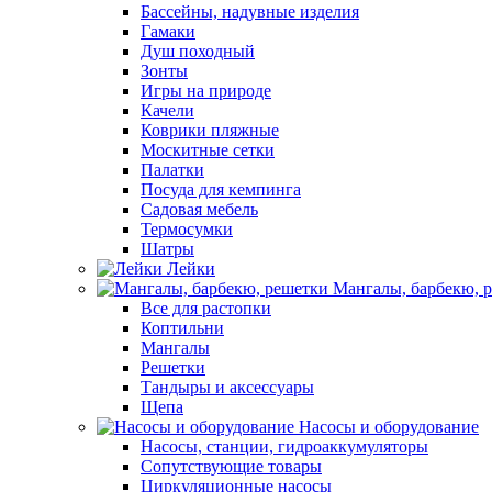
Бассейны, надувные изделия
Гамаки
Душ походный
Зонты
Игры на природе
Качели
Коврики пляжные
Москитные сетки
Палатки
Посуда для кемпинга
Садовая мебель
Термосумки
Шатры
Лейки
Мангалы, барбекю, 
Все для растопки
Коптильни
Мангалы
Решетки
Тандыры и аксессуары
Щепа
Насосы и оборудование
Насосы, станции, гидроаккумуляторы
Сопутствующие товары
Циркуляционные насосы