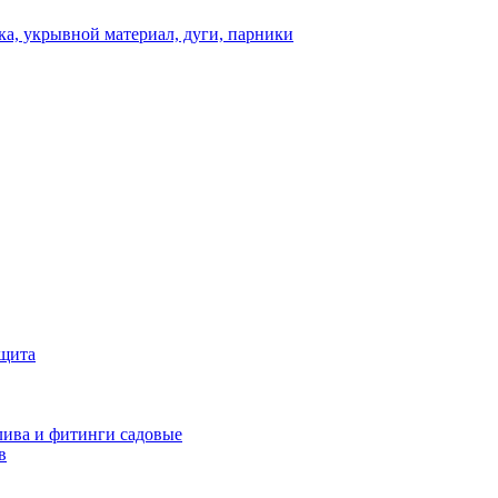
а, укрывной материал, дуги, парники
ащита
ива и фитинги садовые
в