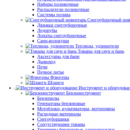
Наборы поливочные
Распылители поливочные
Системы полива
Снегоуборочный инв
Движки снегоуборочные
Ледорубы
Лопаты снегоуборочные
Сани-волокуши
Теплицы, удлинители
Товары для саун и бань
Аксессуары для бани
Дымоход
Печи
Печное литье
Флюгеры
Шланги
Инструмент и оборудова
Бензоинструмент
Бензопилы
Генераторы бензиновые
Мотоблоки, культиваторы, мотопомпы
Расходные материалы
Снегоуборщики
Сопутствующие товары
Триммеры бензиновые, газонокосилки