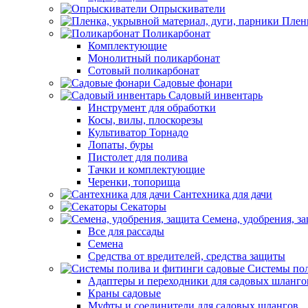
Опрыскиватели
Пленк
Поликарбонат
Комплектующие
Монолитный поликарбонат
Сотовый поликарбонат
Садовые фонари
Садовый инвентарь
Инструмент для обработки
Косы, вилы, плоскорезы
Культиватор Торнадо
Лопаты, буры
Пистолет для полива
Тачки и комплектующие
Черенки, топорища
Сантехника для дачи
Секаторы
Семена, удобрения, з
Все для рассады
Семена
Средства от вредителей, средства защиты
Системы пол
Адаптеры и переходники для садовых шланго
Краны садовые
Муфты и соединители для садовых шлангов