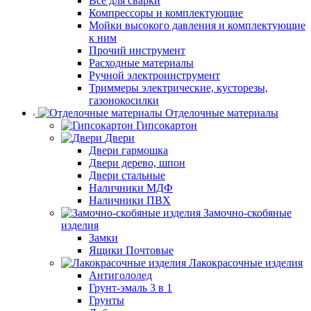
Все для сварки
Компрессоры и комплектующие
Мойки высокого давления и комплектующие
к ним
Прочий инструмент
Расходные материалы
Ручной электроинструмент
Триммеры электрические, кусторезы,
газонокосилки
Отделочные материалы
Гипсокартон
Двери
Двери гармошка
Двери дерево, шпон
Двери стальные
Наличники МДФ
Наличники ПВХ
Замочно-скобяные
изделия
Замки
Ящики Почтовые
Лакокрасочные изделия
Антигололед
Грунт-эмаль 3 в 1
Грунты