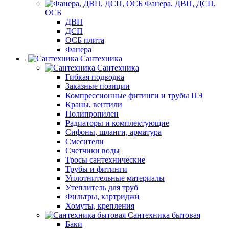
Фанера, ДВП, ДСП,
ОСБ
ДВП
ДСП
ОСБ плита
Фанера
Сантехника
Сантехника
Гибкая подводка
Заказные позиции
Компрессионные фитинги и трубы ПЭ
Краны, вентили
Полипропилен
Радиаторы и комплектующие
Сифоны, шланги, арматура
Смесители
Счетчики воды
Тросы сантехнические
Трубы и фитинги
Уплотнительные материалы
Утеплитель для труб
Фильтры, картриджи
Хомуты, крепления
Сантехника бытовая
Баки