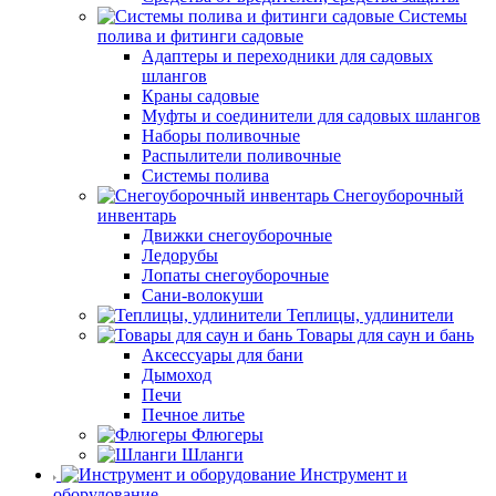
Системы
полива и фитинги садовые
Адаптеры и переходники для садовых
шлангов
Краны садовые
Муфты и соединители для садовых шлангов
Наборы поливочные
Распылители поливочные
Системы полива
Снегоуборочный
инвентарь
Движки снегоуборочные
Ледорубы
Лопаты снегоуборочные
Сани-волокуши
Теплицы, удлинители
Товары для саун и бань
Аксессуары для бани
Дымоход
Печи
Печное литье
Флюгеры
Шланги
Инструмент и
оборудование