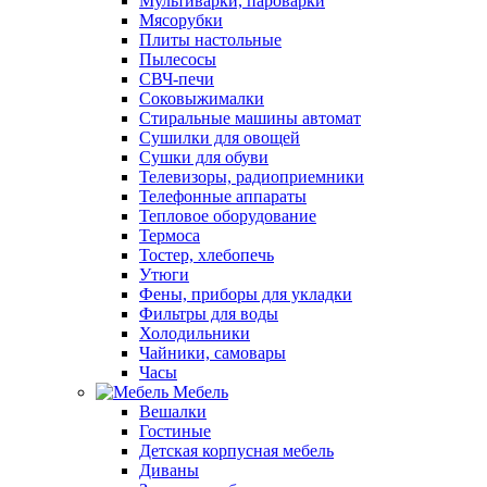
Мультиварки, пароварки
Мясорубки
Плиты настольные
Пылесосы
СВЧ-печи
Соковыжималки
Стиральные машины автомат
Сушилки для овощей
Сушки для обуви
Телевизоры, радиоприемники
Телефонные аппараты
Тепловое оборудование
Термоса
Тостер, хлебопечь
Утюги
Фены, приборы для укладки
Фильтры для воды
Холодильники
Чайники, самовары
Часы
Мебель
Вешалки
Гостиные
Детская корпусная мебель
Диваны