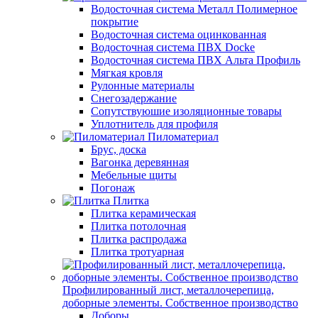
Водосточная система Металл Полимерное
покрытие
Водосточная система оцинкованная
Водосточная система ПВХ Docke
Водосточная система ПВХ Альта Профиль
Мягкая кровля
Рулонные материалы
Снегозадержание
Сопутствуюшие изоляционные товары
Уплотнитель для профиля
Пиломатериал
Брус, доска
Вагонка деревянная
Мебельные щиты
Погонаж
Плитка
Плитка керамическая
Плитка потолочная
Плитка распродажа
Плитка тротуарная
Профилированный лист, металлочерепица,
доборные элементы. Собственное производство
Доборы