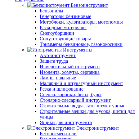
Бензоинструмент
Бензопилы
Генераторы бензиновые
Мотоблоки, культиваторы, мотопомпы
Расходные материалы
Снегоуборщики
Сопутствующие товары
Триммеры бензиновые, газонокосилки
Инструменты
Автоинструмент
Защита труда
Измерительный инструмент
Изолента, хомуты, серпянка
Лампы паяльные
Малярный и штукатурный инструмент
Резка и шлифование
Сверла, коронки, биты, буры
Столярно-слесарный инструмент
Строительные ведра, тазы штукатурные
Строительные мешки для мусора, щетки для
улицы
Ящики для инструмента
Электроинструмент
Бетоносмесители