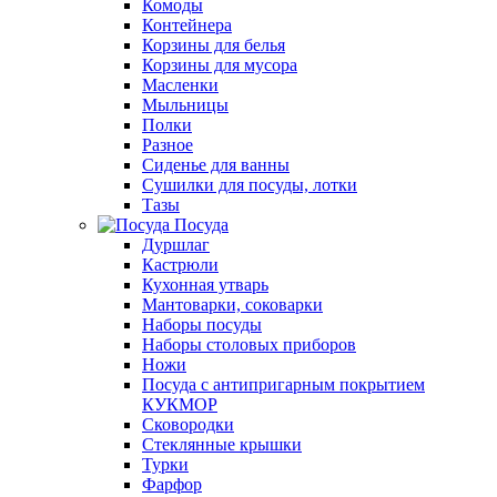
Комоды
Контейнера
Корзины для белья
Корзины для мусора
Масленки
Мыльницы
Полки
Разное
Сиденье для ванны
Сушилки для посуды, лотки
Тазы
Посуда
Дуршлаг
Кастрюли
Кухонная утварь
Мантоварки, соковарки
Наборы посуды
Наборы столовых приборов
Ножи
Посуда с антипригарным покрытием
КУКМОР
Сковородки
Стеклянные крышки
Турки
Фарфор