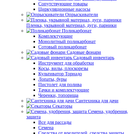
Сопутствующие товары
Циркуляционные насосы
Опрыскиватели
Пленка, укрывной материал, дуги, парники
Поликарбонат
Комплектующие
Монолитный поликарбонат
Сотовый поликарбонат
Садовые фонари
Садовый инвентарь
Инструмент для обработки
Косы, вилы, плоскорезы
Культиватор Торнадо
Лопаты, буры
Пистолет для полива
Тачки и комплектующие
Черенки, топорища
Сантехника для дачи
Секаторы
Семена, удобрения,
защита
Все для рассады
Семена
Средства от вредителей, средства защиты