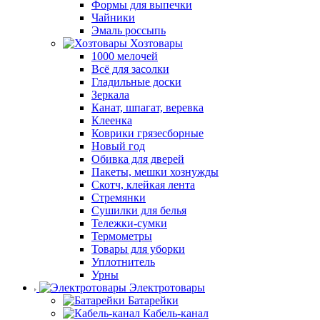
Формы для выпечки
Чайники
Эмаль россыпь
Хозтовары
1000 мелочей
Всё для засолки
Гладильные доски
Зеркала
Канат, шпагат, веревка
Клеенка
Коврики грязесборные
Новый год
Обивка для дверей
Пакеты, мешки хознужды
Скотч, клейкая лента
Стремянки
Сушилки для белья
Тележки-сумки
Термометры
Товары для уборки
Уплотнитель
Урны
Электротовары
Батарейки
Кабель-канал