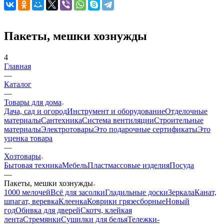
Пакеты, мешки хознужды
4
Главная
—
Каталог
—
Товары для дома
Дача, сад и огород
Инструмент и оборудование
Отделочные
материалы
Сантехника
Система вентиляции
Строительные
материалы
Электротовары
Это подарочные сертификаты
Это
уценка товара
—
Хозтовары
Бытовая техника
Мебель
Пластмассовые изделия
Посуда
—
Пакеты, мешки хознужды
1000 мелочей
Всё для засолки
Гладильные доски
Зеркала
Канат,
шпагат, веревка
Клеенка
Коврики грязесборные
Новый
год
Обивка для дверей
Скотч, клейкая
лента
Стремянки
Сушилки для белья
Тележки-