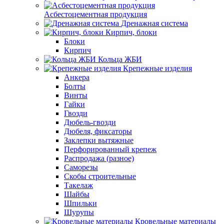
Асбестоцементная продукция
Дренажная система
Кирпич, блоки
Блоки
Кирпич
Кольца ЖБИ
Крепежные изделия
Анкера
Болты
Винты
Гайки
Гвозди
Дюбель-гвозди
Дюбеля, фиксаторы
Заклепки вытяжные
Перфорированный крепеж
Распродажа (разное)
Саморезы
Скобы строительные
Такелаж
Шайбы
Шпильки
Шурупы
Кровельные материалы