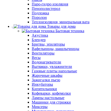
Паро-гидро изоляция
Пенополистерол
Подложка
Поролон
Теплоизоляция, минеральная вата
Товары для дома
Бытовая техника
Акустика
Блендер
Бритвы, эпиляторы
Вафельницы, шашлычницы
Вентиляторы
Весы
Водонагреватели
Вытяжки, увлажнители
Газовые плиты напольные
Жарочные шкафы
Зажигалки пьезо
Инкубаторы
Кипятильники
Кофеварки, кофемолки
Лампы настольные
Машинки для стрижки
Миксеры