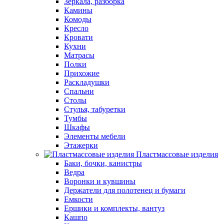
Зеркала, разборка
Камины
Комоды
Кресло
Кровати
Кухни
Матрасы
Полки
Прихожие
Раскладушки
Спальни
Столы
Стулья, табуретки
Тумбы
Шкафы
Элементы мебели
Этажерки
Пластмассовые изделия
Баки, бочки, канистры
Ведра
Воронки и кувшины
Держатели для полотенец и бумаги
Емкости
Ершики и комплекты, вантуз
Кашпо