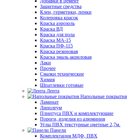
Добавки в цемент
Защитные средства
Клеи, герметики, пенки
Колеровка красок
Краска аэрозоль
Краска ВД
Краска для пола
Краска МА-15
Краска ПФ-115
Краска резиновая
Краска эмаль акриловая
Лаки
Прочее
Смазки технические
Химия
Шпатлевки готовые
Лента
Напольные покрытия
Ламинат
Линолеум
Плинтуса ПВХ и комплектующие
Пороги, изделия из алюминия
Углы ПВХ текстурные цветные 2,7м.
Панели
Комплектация МДФ, ПВХ