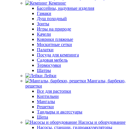
Кемпинг
Бассейны, надувные изделия
Гамаки
Душ походный
Зонты
Игры на природе
Качели
Коврики пляжные
Москитные сетки
Палатки
Посуда для кемпинга
Садовая мебель
Термосумки
Шатры
Лейки
Мангалы, барбекю,
решетки
Все для растопки
Коптильни
Мангалы
Решетки
Тандыры и аксессуары
Щепа
Насосы и оборудование
Насосы, станции, гидроаккумуляторы