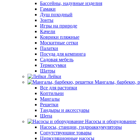
Бассейны, надувные изделия
Гамаки
Душ походный
Зонты
Игры на природе
Качели
Коврики пляжные
Москитные сетки
Палатки
Посуда для кемпинга
Садовая мебель
Термосумки
Шатры
Лейки
Мангалы, барбекю, 
Все для растопки
Коптильни
Мангалы
Решетки
Тандыры и аксессуары
Щепа
Насосы и оборудование
Насосы, станции, гидроаккумуляторы
Сопутствующие товары
Циркуляционные насосы