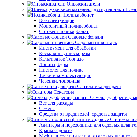
Опрыскиватели
Пленк
Поликарбонат
Комплектующие
Монолитный поликарбонат
Сотовый поликарбонат
Садовые фонари
Садовый инвентарь
Инструмент для обработки
Косы, вилы, плоскорезы
Культиватор Торнадо
Лопаты, буры
Пистолет для полива
Тачки и комплектующие
Черенки, топорища
Сантехника для дачи
Секаторы
Семена, удобрения, з
Все для рассады
Семена
Средства от вредителей, средства защиты
Системы пол
Адаптеры и переходники для садовых шланго
Краны садовые
Муфты и соединители для садовых шлангов