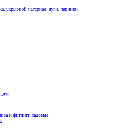
а, укрывной материал, дуги, парники
ащита
ива и фитинги садовые
в