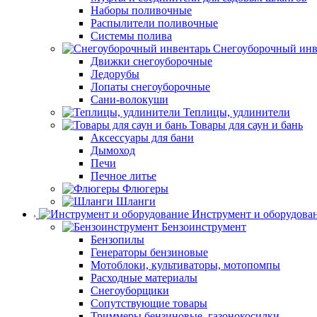
Наборы поливочные
Распылители поливочные
Системы полива
Снегоуборочный инв
Движки снегоуборочные
Ледорубы
Лопаты снегоуборочные
Сани-волокуши
Теплицы, удлинители
Товары для саун и бань
Аксессуары для бани
Дымоход
Печи
Печное литье
Флюгеры
Шланги
Инструмент и оборудова
Бензоинструмент
Бензопилы
Генераторы бензиновые
Мотоблоки, культиваторы, мотопомпы
Расходные материалы
Снегоуборщики
Сопутствующие товары
Триммеры бензиновые, газонокосилки