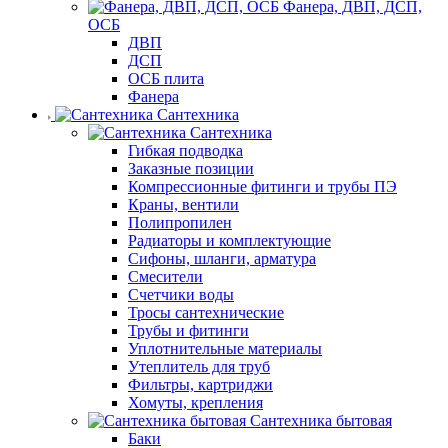
Фанера, ДВП, ДСП,
ОСБ
ДВП
ДСП
ОСБ плита
Фанера
Сантехника
Сантехника
Гибкая подводка
Заказные позиции
Компрессионные фитинги и трубы ПЭ
Краны, вентили
Полипропилен
Радиаторы и комплектующие
Сифоны, шланги, арматура
Смесители
Счетчики воды
Тросы сантехнические
Трубы и фитинги
Уплотнительные материалы
Утеплитель для труб
Фильтры, картриджи
Хомуты, крепления
Сантехника бытовая
Баки