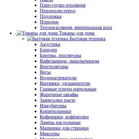
Паро-гидро изоляция
Пенополистерол
Подложка
Поролон
Теплоизоляция, минеральная вата
Товары для дома
Бытовая техника
Акустика
Блендер
Бритвы, эпиляторы
Вафельницы, шашлычницы
Вентиляторы
Весы
Водонагреватели
Вытяжки, увлажнители
Газовые плиты напольные
Жарочные шкафы
Зажигалки пьезо
Инкубаторы
Кипятильники
Кофеварки, кофемолки
Лампы настольные
Машинки для стрижки
Миксеры