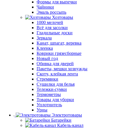
Формы для выпечки
Чайники
Эмаль россыпь
Хозтовары
1000 мелочей
Всё для засолки
Гладильные доски
Зеркала
Канат, шпагат, веревка
Клеенка
Коврики грязесборные
Новый год
Обивка для дверей
Пакеты, мешки хознужды
Скотч, клейкая лента
Стремянки
Сушилки для белья
Тележки-сумки
Термометры
Товары для уборки
Уплотнитель
Урны
Электротовары
Батарейки
Кабель-канал