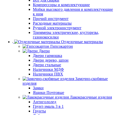
Все для сварки
Компрессоры и комплектующие
Мойки высокого давления и комплектующие
к ним
Прочий инструмент
Расходные материалы
Ручной электроинструмент
Триммеры электрические, кусторезы,
газонокосилки
Отделочные материалы
Гипсокартон
Двери
Двери гармошка
Двери дерево, шпон
Двери стальные
Наличники МДФ
Наличники ПВХ
Замочно-скобяные
изделия
Замки
Ящики Почтовые
Лакокрасочные изделия
Антигололед
Грунт-эмаль 3 в 1
Грунты