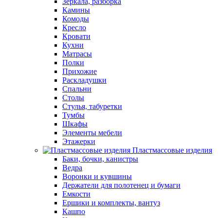
Зеркала, разборка
Камины
Комоды
Кресло
Кровати
Кухни
Матрасы
Полки
Прихожие
Раскладушки
Спальни
Столы
Стулья, табуретки
Тумбы
Шкафы
Элементы мебели
Этажерки
Пластмассовые изделия
Баки, бочки, канистры
Ведра
Воронки и кувшины
Держатели для полотенец и бумаги
Емкости
Ершики и комплекты, вантуз
Кашпо