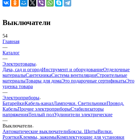
Выключатели
54
Главная
—
Каталог
—
Электротовары
Дача, сад и огород
Инструмент и оборудование
Отделочные
материалы
Сантехника
Система вентиляции
Строительные
материалы
Товары для дома
Это подарочные сертификаты
Это
уценка товара
—
Электроприборы
Батарейки
Кабель-канал
Лампочки. Светильники
Провод.
Кабель
Прочие электроприборы
Стабилизаторы
напряжения
Теплый пол
Удлинители электрические
—
Выключатели
Автоматические выключатели
Боксы. Щиты
Вилки.
Розетки
Клеммы, зажимы
Комплектующие для установки