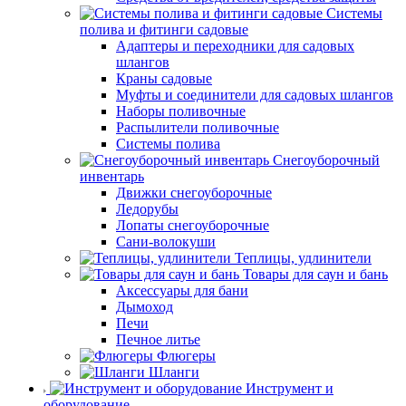
Системы
полива и фитинги садовые
Адаптеры и переходники для садовых
шлангов
Краны садовые
Муфты и соединители для садовых шлангов
Наборы поливочные
Распылители поливочные
Системы полива
Снегоуборочный
инвентарь
Движки снегоуборочные
Ледорубы
Лопаты снегоуборочные
Сани-волокуши
Теплицы, удлинители
Товары для саун и бань
Аксессуары для бани
Дымоход
Печи
Печное литье
Флюгеры
Шланги
Инструмент и
оборудование