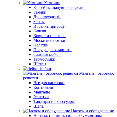
Кемпинг
Бассейны, надувные изделия
Гамаки
Душ походный
Зонты
Игры на природе
Качели
Коврики пляжные
Москитные сетки
Палатки
Посуда для кемпинга
Садовая мебель
Термосумки
Шатры
Лейки
Мангалы, барбекю,
решетки
Все для растопки
Коптильни
Мангалы
Решетки
Тандыры и аксессуары
Щепа
Насосы и оборудование
Насосы, станции, гидроаккумуляторы