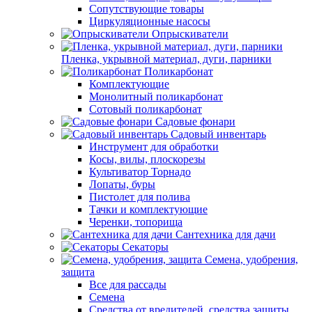
Сопутствующие товары
Циркуляционные насосы
Опрыскиватели
Пленка, укрывной материал, дуги, парники
Поликарбонат
Комплектующие
Монолитный поликарбонат
Сотовый поликарбонат
Садовые фонари
Садовый инвентарь
Инструмент для обработки
Косы, вилы, плоскорезы
Культиватор Торнадо
Лопаты, буры
Пистолет для полива
Тачки и комплектующие
Черенки, топорища
Сантехника для дачи
Секаторы
Семена, удобрения,
защита
Все для рассады
Семена
Средства от вредителей, средства защиты