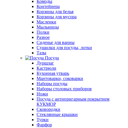
Комоды
Контейнера
Корзины для белья
Корзины для мусора
Масленки
Мыльницы
Полки
Разное
Сиденье для ванны
Сушилки для посуды, лотки
Тазы
Посуда
Дуршлаг
Кастрюли
Кухонная утварь
Мантоварки, соковарки
Наборы посуды
Наборы столовых приборов
Ножи
Посуда с антипригарным покрытием
КУКМОР
Сковородки
Стеклянные крышки
Турки
Фарфор