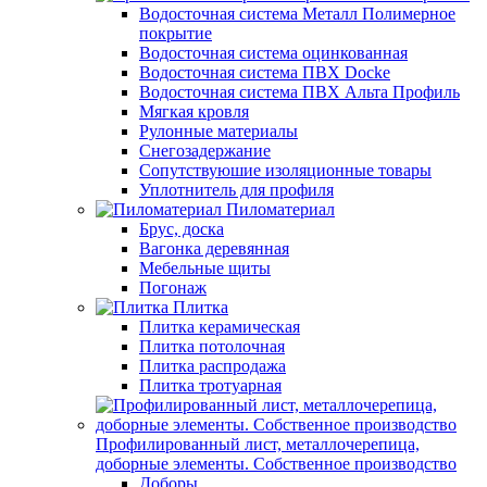
Водосточная система Металл Полимерное
покрытие
Водосточная система оцинкованная
Водосточная система ПВХ Docke
Водосточная система ПВХ Альта Профиль
Мягкая кровля
Рулонные материалы
Снегозадержание
Сопутствуюшие изоляционные товары
Уплотнитель для профиля
Пиломатериал
Брус, доска
Вагонка деревянная
Мебельные щиты
Погонаж
Плитка
Плитка керамическая
Плитка потолочная
Плитка распродажа
Плитка тротуарная
Профилированный лист, металлочерепица,
доборные элементы. Собственное производство
Доборы