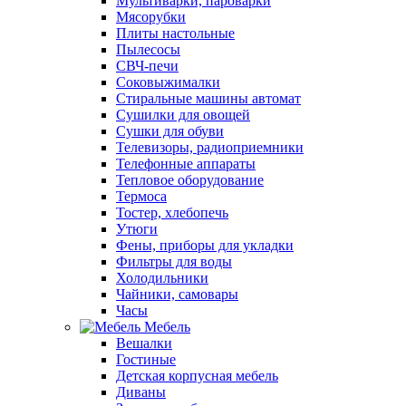
Мультиварки, пароварки
Мясорубки
Плиты настольные
Пылесосы
СВЧ-печи
Соковыжималки
Стиральные машины автомат
Сушилки для овощей
Сушки для обуви
Телевизоры, радиоприемники
Телефонные аппараты
Тепловое оборудование
Термоса
Тостер, хлебопечь
Утюги
Фены, приборы для укладки
Фильтры для воды
Холодильники
Чайники, самовары
Часы
Мебель
Вешалки
Гостиные
Детская корпусная мебель
Диваны