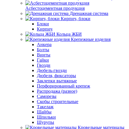
Асбестоцементная продукция
Дренажная система
Кирпич, блоки
Блоки
Кирпич
Кольца ЖБИ
Крепежные изделия
Анкера
Болты
Винты
Гайки
Гвозди
Дюбель-гвозди
Дюбеля, фиксаторы
Заклепки вытяжные
Перфорированный крепеж
Распродажа (разное)
Саморезы
Скобы строительные
Такелаж
Шайбы
Шпильки
Шурупы
Кровельные материалы