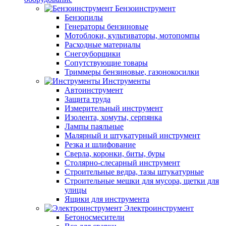
Бензоинструмент
Бензопилы
Генераторы бензиновые
Мотоблоки, культиваторы, мотопомпы
Расходные материалы
Снегоуборщики
Сопутствующие товары
Триммеры бензиновые, газонокосилки
Инструменты
Автоинструмент
Защита труда
Измерительный инструмент
Изолента, хомуты, серпянка
Лампы паяльные
Малярный и штукатурный инструмент
Резка и шлифование
Сверла, коронки, биты, буры
Столярно-слесарный инструмент
Строительные ведра, тазы штукатурные
Строительные мешки для мусора, щетки для
улицы
Ящики для инструмента
Электроинструмент
Бетоносмесители