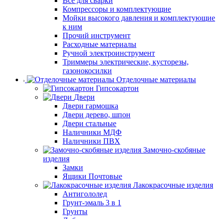
Все для сварки
Компрессоры и комплектующие
Мойки высокого давления и комплектующие
к ним
Прочий инструмент
Расходные материалы
Ручной электроинструмент
Триммеры электрические, кусторезы,
газонокосилки
Отделочные материалы
Гипсокартон
Двери
Двери гармошка
Двери дерево, шпон
Двери стальные
Наличники МДФ
Наличники ПВХ
Замочно-скобяные
изделия
Замки
Ящики Почтовые
Лакокрасочные изделия
Антигололед
Грунт-эмаль 3 в 1
Грунты