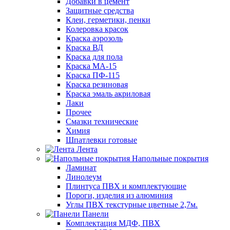
Добавки в цемент
Защитные средства
Клеи, герметики, пенки
Колеровка красок
Краска аэрозоль
Краска ВД
Краска для пола
Краска МА-15
Краска ПФ-115
Краска резиновая
Краска эмаль акриловая
Лаки
Прочее
Смазки технические
Химия
Шпатлевки готовые
Лента
Напольные покрытия
Ламинат
Линолеум
Плинтуса ПВХ и комплектующие
Пороги, изделия из алюминия
Углы ПВХ текстурные цветные 2,7м.
Панели
Комплектация МДФ, ПВХ