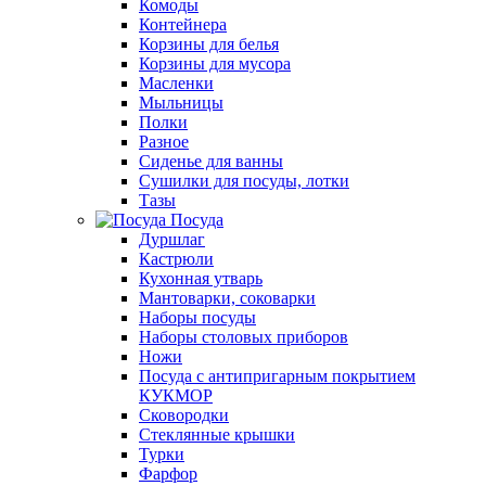
Комоды
Контейнера
Корзины для белья
Корзины для мусора
Масленки
Мыльницы
Полки
Разное
Сиденье для ванны
Сушилки для посуды, лотки
Тазы
Посуда
Дуршлаг
Кастрюли
Кухонная утварь
Мантоварки, соковарки
Наборы посуды
Наборы столовых приборов
Ножи
Посуда с антипригарным покрытием
КУКМОР
Сковородки
Стеклянные крышки
Турки
Фарфор