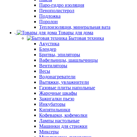
Паро-гидро изоляция
Пенополистерол
Подложка
Поролон
Теплоизоляция, минеральная вата
Товары для дома
Бытовая техника
Акустика
Блендер
Бритвы, эпиляторы
Вафельницы, шашлычницы
Вентиляторы
Весы
Водонагреватели
Вытяжки, увлажнители
Газовые плиты напольные
Жарочные шкафы
Зажигалки пьезо
Инкубаторы
Кипятильники
Кофеварки, кофемолки
Лампы настольные
Машинки для стрижки
Миксеры