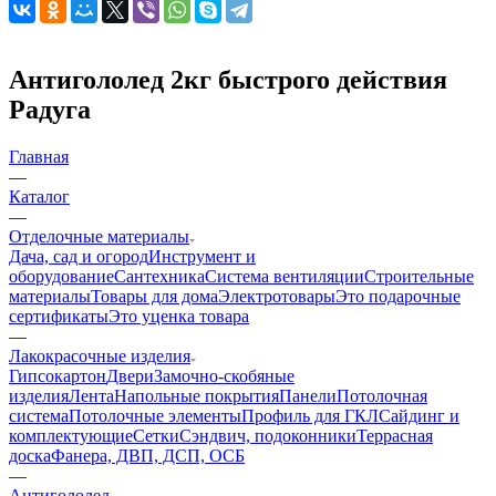
Антигололед 2кг быстрого действия
Радуга
Главная
—
Каталог
—
Отделочные материалы
Дача, сад и огород
Инструмент и
оборудование
Сантехника
Система вентиляции
Строительные
материалы
Товары для дома
Электротовары
Это подарочные
сертификаты
Это уценка товара
—
Лакокрасочные изделия
Гипсокартон
Двери
Замочно-скобяные
изделия
Лента
Напольные покрытия
Панели
Потолочная
система
Потолочные элементы
Профиль для ГКЛ
Сайдинг и
комплектующие
Сетки
Сэндвич, подоконники
Террасная
доска
Фанера, ДВП, ДСП, ОСБ
—
Антигололед