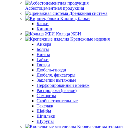
Асбестоцементная продукция
Дренажная система
Кирпич, блоки
Блоки
Кирпич
Кольца ЖБИ
Крепежные изделия
Анкера
Болты
Винты
Гайки
Гвозди
Дюбель-гвозди
Дюбеля, фиксаторы
Заклепки вытяжные
Перфорированный крепеж
Распродажа (разное)
Саморезы
Скобы строительные
Такелаж
Шайбы
Шпильки
Шурупы
Кровельные материалы