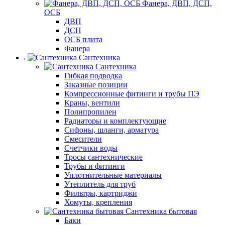
Фанера, ДВП, ДСП,
ОСБ
ДВП
ДСП
ОСБ плита
Фанера
Сантехника
Сантехника
Гибкая подводка
Заказные позиции
Компрессионные фитинги и трубы ПЭ
Краны, вентили
Полипропилен
Радиаторы и комплектующие
Сифоны, шланги, арматура
Смесители
Счетчики воды
Тросы сантехнические
Трубы и фитинги
Уплотнительные материалы
Утеплитель для труб
Фильтры, картриджи
Хомуты, крепления
Сантехника бытовая
Баки