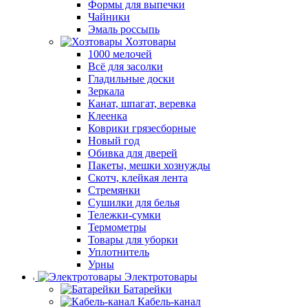
Формы для выпечки
Чайники
Эмаль россыпь
Хозтовары
1000 мелочей
Всё для засолки
Гладильные доски
Зеркала
Канат, шпагат, веревка
Клеенка
Коврики грязесборные
Новый год
Обивка для дверей
Пакеты, мешки хознужды
Скотч, клейкая лента
Стремянки
Сушилки для белья
Тележки-сумки
Термометры
Товары для уборки
Уплотнитель
Урны
Электротовары
Батарейки
Кабель-канал