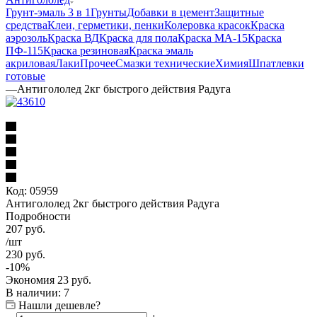
Грунт-эмаль 3 в 1
Грунты
Добавки в цемент
Защитные
средства
Клеи, герметики, пенки
Колеровка красок
Краска
аэрозоль
Краска ВД
Краска для пола
Краска МА-15
Краска
ПФ-115
Краска резиновая
Краска эмаль
акриловая
Лаки
Прочее
Смазки технические
Химия
Шпатлевки
готовые
—
Антигололед 2кг быстрого действия Радуга
Код:
05959
Антигололед 2кг быстрого действия Радуга
Подробности
207
руб.
/шт
230
руб.
-
10
%
Экономия
23
руб.
В наличии
: 7
Нашли дешевле?