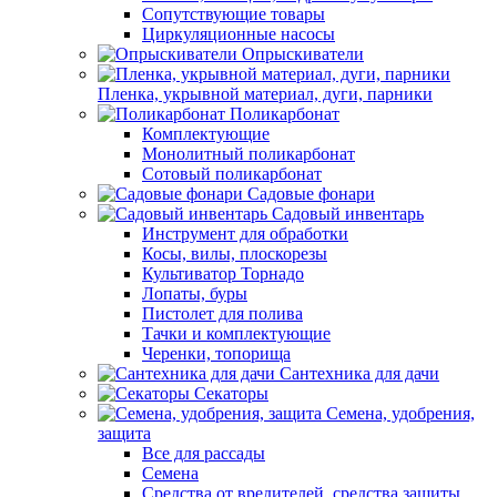
Сопутствующие товары
Циркуляционные насосы
Опрыскиватели
Пленка, укрывной материал, дуги, парники
Поликарбонат
Комплектующие
Монолитный поликарбонат
Сотовый поликарбонат
Садовые фонари
Садовый инвентарь
Инструмент для обработки
Косы, вилы, плоскорезы
Культиватор Торнадо
Лопаты, буры
Пистолет для полива
Тачки и комплектующие
Черенки, топорища
Сантехника для дачи
Секаторы
Семена, удобрения,
защита
Все для рассады
Семена
Средства от вредителей, средства защиты