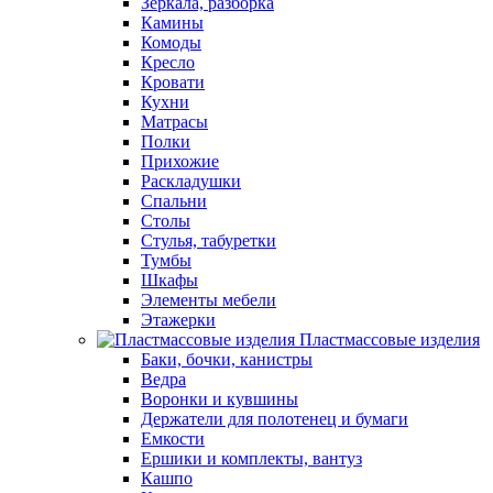
Зеркала, разборка
Камины
Комоды
Кресло
Кровати
Кухни
Матрасы
Полки
Прихожие
Раскладушки
Спальни
Столы
Стулья, табуретки
Тумбы
Шкафы
Элементы мебели
Этажерки
Пластмассовые изделия
Баки, бочки, канистры
Ведра
Воронки и кувшины
Держатели для полотенец и бумаги
Емкости
Ершики и комплекты, вантуз
Кашпо