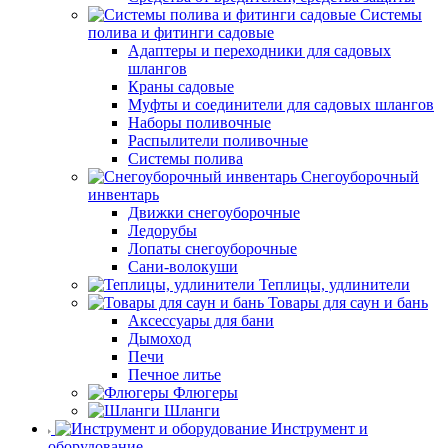
Системы
полива и фитинги садовые
Адаптеры и переходники для садовых
шлангов
Краны садовые
Муфты и соединители для садовых шлангов
Наборы поливочные
Распылители поливочные
Системы полива
Снегоуборочный
инвентарь
Движки снегоуборочные
Ледорубы
Лопаты снегоуборочные
Сани-волокуши
Теплицы, удлинители
Товары для саун и бань
Аксессуары для бани
Дымоход
Печи
Печное литье
Флюгеры
Шланги
Инструмент и
оборудование