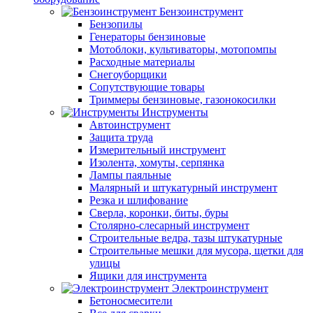
Бензоинструмент
Бензопилы
Генераторы бензиновые
Мотоблоки, культиваторы, мотопомпы
Расходные материалы
Снегоуборщики
Сопутствующие товары
Триммеры бензиновые, газонокосилки
Инструменты
Автоинструмент
Защита труда
Измерительный инструмент
Изолента, хомуты, серпянка
Лампы паяльные
Малярный и штукатурный инструмент
Резка и шлифование
Сверла, коронки, биты, буры
Столярно-слесарный инструмент
Строительные ведра, тазы штукатурные
Строительные мешки для мусора, щетки для
улицы
Ящики для инструмента
Электроинструмент
Бетоносмесители