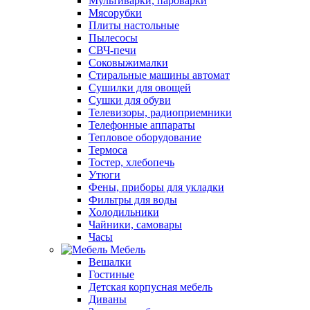
Мультиварки, пароварки
Мясорубки
Плиты настольные
Пылесосы
СВЧ-печи
Соковыжималки
Стиральные машины автомат
Сушилки для овощей
Сушки для обуви
Телевизоры, радиоприемники
Телефонные аппараты
Тепловое оборудование
Термоса
Тостер, хлебопечь
Утюги
Фены, приборы для укладки
Фильтры для воды
Холодильники
Чайники, самовары
Часы
Мебель
Вешалки
Гостиные
Детская корпусная мебель
Диваны