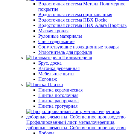
Водосточная система Металл Полимерное
покрытие
Водосточная система оцинкованная
Водосточная система ПВХ Docke
Водосточная система ПВХ Альта Профиль
Мягкая кровля
Рулонные материалы
Снегозадержание
Сопутствуюшие изоляционные товары
Уплотнитель для профиля
Пиломатериал
Брус, доска
Вагонка деревянная
Мебельные щиты
Погонаж
Плитка
Плитка керамическая
Плитка потолочная
Плитка распродажа
Плитка тротуарная
Профилированный лист, металлочерепица,
доборные элементы. Собственное производство
Доборы