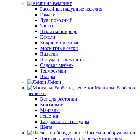
Кемпинг
Бассейны, надувные изделия
Гамаки
Душ походный
Зонты
Игры на природе
Качели
Коврики пляжные
Москитные сетки
Палатки
Посуда для кемпинга
Садовая мебель
Термосумки
Шатры
Лейки
Мангалы, барбекю,
решетки
Все для растопки
Коптильни
Мангалы
Решетки
Тандыры и аксессуары
Щепа
Насосы и оборудование
Насосы, станции, гидроаккумуляторы