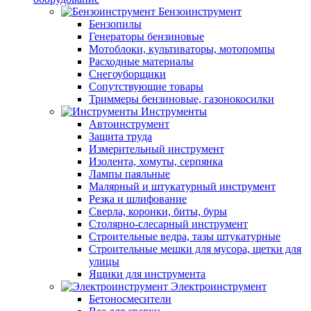
Бензоинструмент
Бензопилы
Генераторы бензиновые
Мотоблоки, культиваторы, мотопомпы
Расходные материалы
Снегоуборщики
Сопутствующие товары
Триммеры бензиновые, газонокосилки
Инструменты
Автоинструмент
Защита труда
Измерительный инструмент
Изолента, хомуты, серпянка
Лампы паяльные
Малярный и штукатурный инструмент
Резка и шлифование
Сверла, коронки, биты, буры
Столярно-слесарный инструмент
Строительные ведра, тазы штукатурные
Строительные мешки для мусора, щетки для
улицы
Ящики для инструмента
Электроинструмент
Бетоносмесители