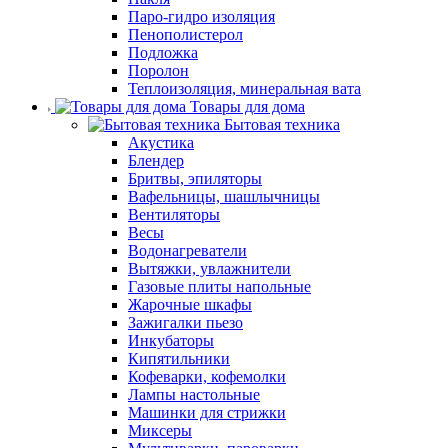
Паро-гидро изоляция
Пенополистерол
Подложка
Поролон
Теплоизоляция, минеральная вата
Товары для дома
Бытовая техника
Акустика
Блендер
Бритвы, эпиляторы
Вафельницы, шашлычницы
Вентиляторы
Весы
Водонагреватели
Вытяжки, увлажнители
Газовые плиты напольные
Жарочные шкафы
Зажигалки пьезо
Инкубаторы
Кипятильники
Кофеварки, кофемолки
Лампы настольные
Машинки для стрижки
Миксеры