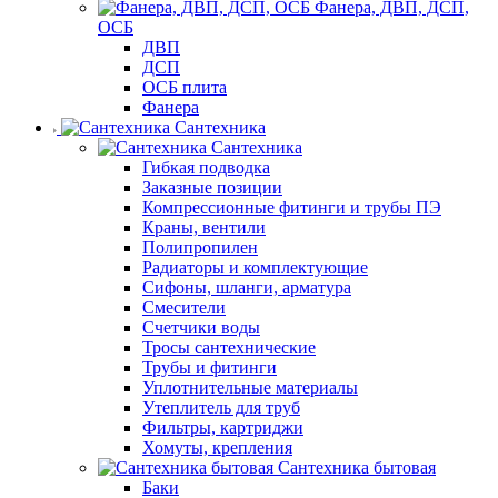
Фанера, ДВП, ДСП,
ОСБ
ДВП
ДСП
ОСБ плита
Фанера
Сантехника
Сантехника
Гибкая подводка
Заказные позиции
Компрессионные фитинги и трубы ПЭ
Краны, вентили
Полипропилен
Радиаторы и комплектующие
Сифоны, шланги, арматура
Смесители
Счетчики воды
Тросы сантехнические
Трубы и фитинги
Уплотнительные материалы
Утеплитель для труб
Фильтры, картриджи
Хомуты, крепления
Сантехника бытовая
Баки