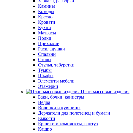
Зеркала, разборка
Камины
Комоды
Кресло
Кровати
Кухни
Матрасы
Полки
Прихожие
Раскладушки
Спальни
Столы
Стулья, табуретки
Тумбы
Шкафы
Элементы мебели
Этажерки
Пластмассовые изделия
Баки, бочки, канистры
Ведра
Воронки и кувшины
Держатели для полотенец и бумаги
Емкости
Ершики и комплекты, вантуз
Кашпо