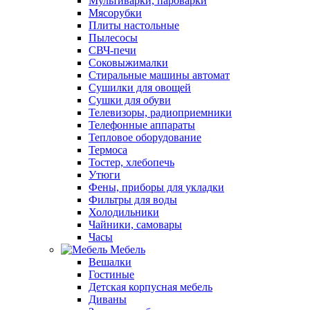
Мультиварки, пароварки
Мясорубки
Плиты настольные
Пылесосы
СВЧ-печи
Соковыжималки
Стиральные машины автомат
Сушилки для овощей
Сушки для обуви
Телевизоры, радиоприемники
Телефонные аппараты
Тепловое оборудование
Термоса
Тостер, хлебопечь
Утюги
Фены, приборы для укладки
Фильтры для воды
Холодильники
Чайники, самовары
Часы
Мебель
Вешалки
Гостиные
Детская корпусная мебель
Диваны