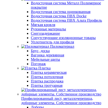
Водосточная система Металл Полимерное
покрытие
Водосточная система оцинкованная
Водосточная система ПВХ Docke
Водосточная система ПВХ Альта Профиль
Мягкая кровля
Рулонные материалы
Снегозадержание
Сопутствуюшие изоляционные товары
Уплотнитель для профиля
Пиломатериал
Брус, доска
Вагонка деревянная
Мебельные щиты
Погонаж
Плитка
Плитка керамическая
Плитка потолочная
Плитка распродажа
Плитка тротуарная
Профилированный лист, металлочерепица,
доборные элементы. Собственное производство
Доборы