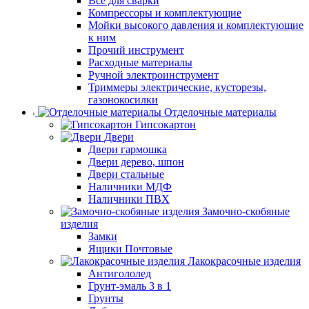
Все для сварки
Компрессоры и комплектующие
Мойки высокого давления и комплектующие
к ним
Прочий инструмент
Расходные материалы
Ручной электроинструмент
Триммеры электрические, кусторезы,
газонокосилки
Отделочные материалы
Гипсокартон
Двери
Двери гармошка
Двери дерево, шпон
Двери стальные
Наличники МДФ
Наличники ПВХ
Замочно-скобяные
изделия
Замки
Ящики Почтовые
Лакокрасочные изделия
Антигололед
Грунт-эмаль 3 в 1
Грунты