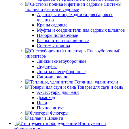
Системы
полива и фитинги садовые
Адаптеры и переходники для садовых
шлангов
Краны садовые
Муфты и соединители для садовых шлангов
Наборы поливочные
Распылители поливочные
Системы полива
Снегоуборочный
инвентарь
Движки снегоуборочные
Ледорубы
Лопаты снегоуборочные
Сани-волокуши
Теплицы, удлинители
Товары для саун и бань
Аксессуары для бани
Дымоход
Печи
Печное литье
Флюгеры
Шланги
Инструмент и
оборудование