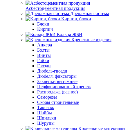
Асбестоцементная продукция
Дренажная система
Кирпич, блоки
Блоки
Кирпич
Кольца ЖБИ
Крепежные изделия
Анкера
Болты
Винты
Гайки
Гвозди
Дюбель-гвозди
Дюбеля, фиксаторы
Заклепки вытяжные
Перфорированный крепеж
Распродажа (разное)
Саморезы
Скобы строительные
Такелаж
Шайбы
Шпильки
Шурупы
Кровельные материалы