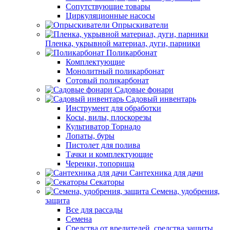
Сопутствующие товары
Циркуляционные насосы
Опрыскиватели
Пленка, укрывной материал, дуги, парники
Поликарбонат
Комплектующие
Монолитный поликарбонат
Сотовый поликарбонат
Садовые фонари
Садовый инвентарь
Инструмент для обработки
Косы, вилы, плоскорезы
Культиватор Торнадо
Лопаты, буры
Пистолет для полива
Тачки и комплектующие
Черенки, топорища
Сантехника для дачи
Секаторы
Семена, удобрения,
защита
Все для рассады
Семена
Средства от вредителей, средства защиты