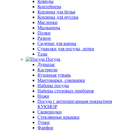
Комоды
Контейнера
Корзины для белья
Корзины для мусора
Масленки
Мыльницы
Полки
Разное
Сиденье для ванны
Сушилки для посуды, лотки
Тазы
Посуда
Дуршлаг
Кастрюли
Кухонная утварь
Мантоварки, соковарки
Наборы посуды
Наборы столовых приборов
Ножи
Посуда с антипригарным покрытием
КУКМОР
Сковородки
Стеклянные крышки
Турки
Фарфор