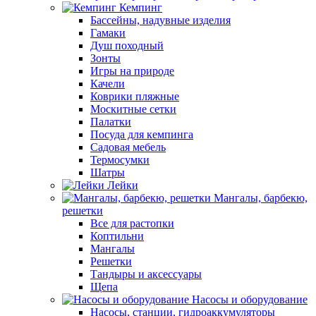
Кемпинг
Бассейны, надувные изделия
Гамаки
Душ походный
Зонты
Игры на природе
Качели
Коврики пляжные
Москитные сетки
Палатки
Посуда для кемпинга
Садовая мебель
Термосумки
Шатры
Лейки
Мангалы, барбекю,
решетки
Все для растопки
Коптильни
Мангалы
Решетки
Тандыры и аксессуары
Щепа
Насосы и оборудование
Насосы, станции, гидроаккумуляторы