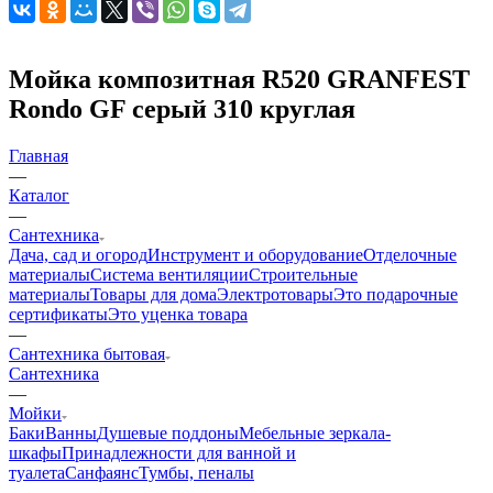
Мойка композитная R520 GRANFEST
Rondo GF серый 310 круглая
Главная
—
Каталог
—
Сантехника
Дача, сад и огород
Инструмент и оборудование
Отделочные
материалы
Система вентиляции
Строительные
материалы
Товары для дома
Электротовары
Это подарочные
сертификаты
Это уценка товара
—
Сантехника бытовая
Сантехника
—
Мойки
Баки
Ванны
Душевые поддоны
Мебельные зеркала-
шкафы
Принадлежности для ванной и
туалета
Санфаянс
Тумбы, пеналы
—