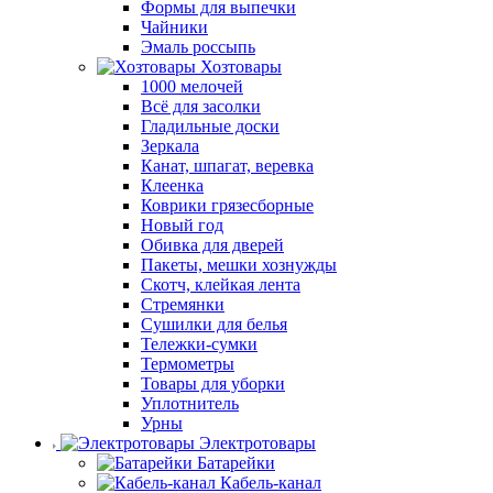
Формы для выпечки
Чайники
Эмаль россыпь
Хозтовары
1000 мелочей
Всё для засолки
Гладильные доски
Зеркала
Канат, шпагат, веревка
Клеенка
Коврики грязесборные
Новый год
Обивка для дверей
Пакеты, мешки хознужды
Скотч, клейкая лента
Стремянки
Сушилки для белья
Тележки-сумки
Термометры
Товары для уборки
Уплотнитель
Урны
Электротовары
Батарейки
Кабель-канал