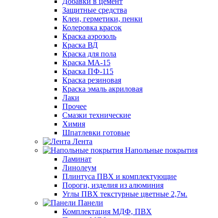
Добавки в цемент
Защитные средства
Клеи, герметики, пенки
Колеровка красок
Краска аэрозоль
Краска ВД
Краска для пола
Краска МА-15
Краска ПФ-115
Краска резиновая
Краска эмаль акриловая
Лаки
Прочее
Смазки технические
Химия
Шпатлевки готовые
Лента
Напольные покрытия
Ламинат
Линолеум
Плинтуса ПВХ и комплектующие
Пороги, изделия из алюминия
Углы ПВХ текстурные цветные 2,7м.
Панели
Комплектация МДФ, ПВХ