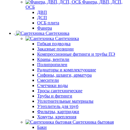
Фанера, ДВП, ДСП,
ОСБ
ДВП
ДСП
ОСБ плита
Фанера
Сантехника
Сантехника
Гибкая подводка
Заказные позиции
Компрессионные фитинги и трубы ПЭ
Краны, вентили
Полипропилен
Радиаторы и комплектующие
Сифоны, шланги, арматура
Смесители
Счетчики воды
Тросы сантехнические
Трубы и фитинги
Уплотнительные материалы
Утеплитель для труб
Фильтры, картриджи
Хомуты, крепления
Сантехника бытовая
Баки