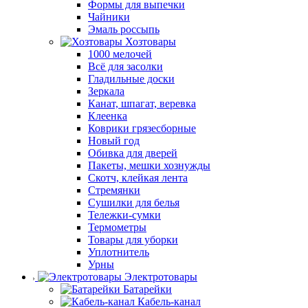
Формы для выпечки
Чайники
Эмаль россыпь
Хозтовары
1000 мелочей
Всё для засолки
Гладильные доски
Зеркала
Канат, шпагат, веревка
Клеенка
Коврики грязесборные
Новый год
Обивка для дверей
Пакеты, мешки хознужды
Скотч, клейкая лента
Стремянки
Сушилки для белья
Тележки-сумки
Термометры
Товары для уборки
Уплотнитель
Урны
Электротовары
Батарейки
Кабель-канал