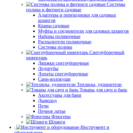
Системы
полива и фитинги садовые
Адаптеры и переходники для садовых
шлангов
Краны садовые
Муфты и соединители для садовых шлангов
Наборы поливочные
Распылители поливочные
Системы полива
Снегоуборочный
инвентарь
Движки снегоуборочные
Ледорубы
Лопаты снегоуборочные
Сани-волокуши
Теплицы, удлинители
Товары для саун и бань
Аксессуары для бани
Дымоход
Печи
Печное литье
Флюгеры
Шланги
Инструмент и
оборудование