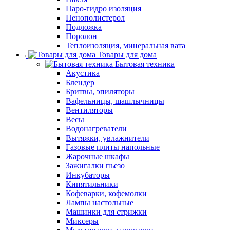
Паро-гидро изоляция
Пенополистерол
Подложка
Поролон
Теплоизоляция, минеральная вата
Товары для дома
Бытовая техника
Акустика
Блендер
Бритвы, эпиляторы
Вафельницы, шашлычницы
Вентиляторы
Весы
Водонагреватели
Вытяжки, увлажнители
Газовые плиты напольные
Жарочные шкафы
Зажигалки пьезо
Инкубаторы
Кипятильники
Кофеварки, кофемолки
Лампы настольные
Машинки для стрижки
Миксеры