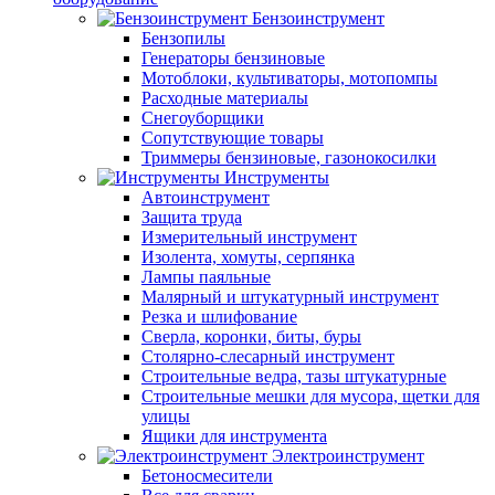
Бензоинструмент
Бензопилы
Генераторы бензиновые
Мотоблоки, культиваторы, мотопомпы
Расходные материалы
Снегоуборщики
Сопутствующие товары
Триммеры бензиновые, газонокосилки
Инструменты
Автоинструмент
Защита труда
Измерительный инструмент
Изолента, хомуты, серпянка
Лампы паяльные
Малярный и штукатурный инструмент
Резка и шлифование
Сверла, коронки, биты, буры
Столярно-слесарный инструмент
Строительные ведра, тазы штукатурные
Строительные мешки для мусора, щетки для
улицы
Ящики для инструмента
Электроинструмент
Бетоносмесители