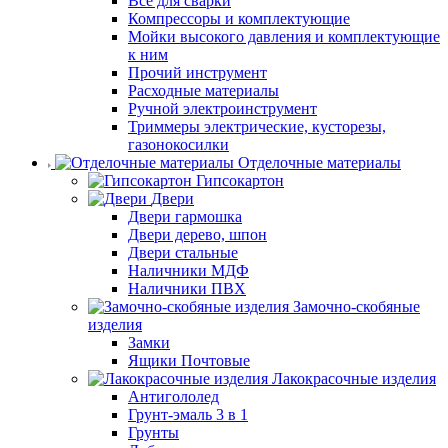
Все для сварки
Компрессоры и комплектующие
Мойки высокого давления и комплектующие
к ним
Прочий инструмент
Расходные материалы
Ручной электроинструмент
Триммеры электрические, кусторезы,
газонокосилки
Отделочные материалы
Гипсокартон
Двери
Двери гармошка
Двери дерево, шпон
Двери стальные
Наличники МДФ
Наличники ПВХ
Замочно-скобяные
изделия
Замки
Ящики Почтовые
Лакокрасочные изделия
Антигололед
Грунт-эмаль 3 в 1
Грунты