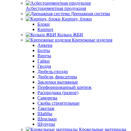
Асбестоцементная продукция
Дренажная система
Кирпич, блоки
Блоки
Кирпич
Кольца ЖБИ
Крепежные изделия
Анкера
Болты
Винты
Гайки
Гвозди
Дюбель-гвозди
Дюбеля, фиксаторы
Заклепки вытяжные
Перфорированный крепеж
Распродажа (разное)
Саморезы
Скобы строительные
Такелаж
Шайбы
Шпильки
Шурупы
Кровельные материалы