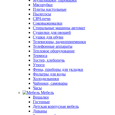
Мультиварки, пароварки
Мясорубки
Плиты настольные
Пылесосы
СВЧ-печи
Соковыжималки
Стиральные машины автомат
Сушилки для овощей
Сушки для обуви
Телевизоры, радиоприемники
Телефонные аппараты
Тепловое оборудование
Термоса
Тостер, хлебопечь
Утюги
Фены, приборы для укладки
Фильтры для воды
Холодильники
Чайники, самовары
Часы
Мебель
Вешалки
Гостиные
Детская корпусная мебель
Диваны