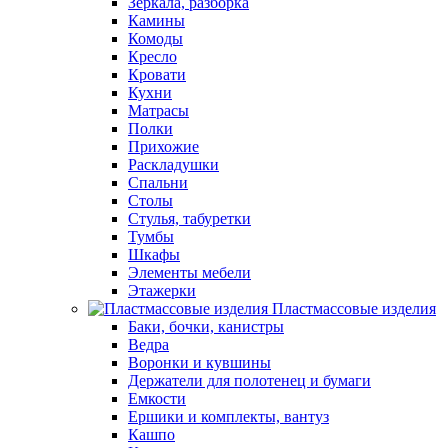
Зеркала, разборка
Камины
Комоды
Кресло
Кровати
Кухни
Матрасы
Полки
Прихожие
Раскладушки
Спальни
Столы
Стулья, табуретки
Тумбы
Шкафы
Элементы мебели
Этажерки
Пластмассовые изделия
Баки, бочки, канистры
Ведра
Воронки и кувшины
Держатели для полотенец и бумаги
Емкости
Ершики и комплекты, вантуз
Кашпо