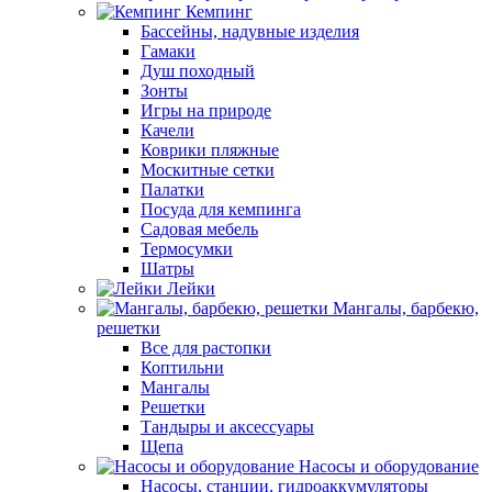
Кемпинг
Бассейны, надувные изделия
Гамаки
Душ походный
Зонты
Игры на природе
Качели
Коврики пляжные
Москитные сетки
Палатки
Посуда для кемпинга
Садовая мебель
Термосумки
Шатры
Лейки
Мангалы, барбекю,
решетки
Все для растопки
Коптильни
Мангалы
Решетки
Тандыры и аксессуары
Щепа
Насосы и оборудование
Насосы, станции, гидроаккумуляторы