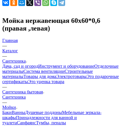
Мойка нержавеющая 60х60*0,6
(правая ,левая)
Главная
—
Каталог
—
Сантехника
Дача, сад и огород
Инструмент и оборудование
Отделочные
материалы
Система вентиляции
Строительные
материалы
Товары для дома
Электротовары
Это подарочные
сертификаты
Это уценка товара
—
Сантехника бытовая
Сантехника
—
Мойки
Баки
Ванны
Душевые поддоны
Мебельные зеркала-
шкафы
Принадлежности для ванной и
туалета
Санфаянс
Тумбы, пеналы
—