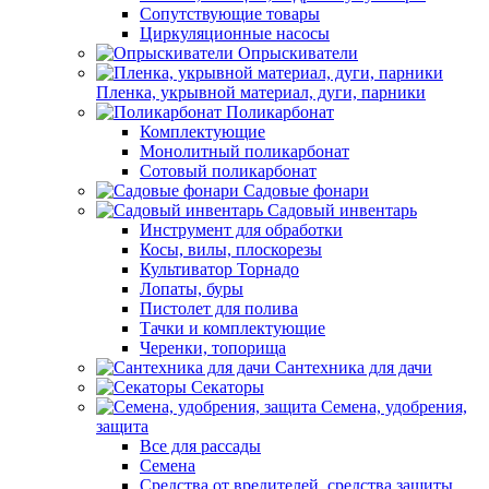
Сопутствующие товары
Циркуляционные насосы
Опрыскиватели
Пленка, укрывной материал, дуги, парники
Поликарбонат
Комплектующие
Монолитный поликарбонат
Сотовый поликарбонат
Садовые фонари
Садовый инвентарь
Инструмент для обработки
Косы, вилы, плоскорезы
Культиватор Торнадо
Лопаты, буры
Пистолет для полива
Тачки и комплектующие
Черенки, топорища
Сантехника для дачи
Секаторы
Семена, удобрения,
защита
Все для рассады
Семена
Средства от вредителей, средства защиты