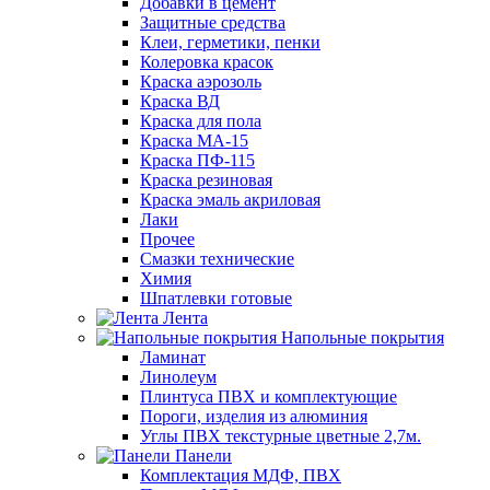
Добавки в цемент
Защитные средства
Клеи, герметики, пенки
Колеровка красок
Краска аэрозоль
Краска ВД
Краска для пола
Краска МА-15
Краска ПФ-115
Краска резиновая
Краска эмаль акриловая
Лаки
Прочее
Смазки технические
Химия
Шпатлевки готовые
Лента
Напольные покрытия
Ламинат
Линолеум
Плинтуса ПВХ и комплектующие
Пороги, изделия из алюминия
Углы ПВХ текстурные цветные 2,7м.
Панели
Комплектация МДФ, ПВХ