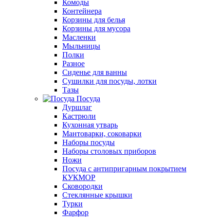
Комоды
Контейнера
Корзины для белья
Корзины для мусора
Масленки
Мыльницы
Полки
Разное
Сиденье для ванны
Сушилки для посуды, лотки
Тазы
Посуда
Дуршлаг
Кастрюли
Кухонная утварь
Мантоварки, соковарки
Наборы посуды
Наборы столовых приборов
Ножи
Посуда с антипригарным покрытием
КУКМОР
Сковородки
Стеклянные крышки
Турки
Фарфор