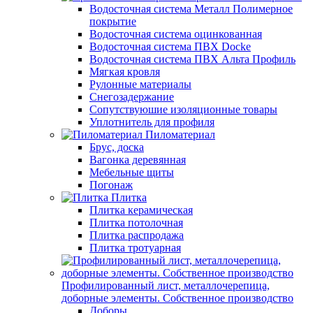
Водосточная система Металл Полимерное
покрытие
Водосточная система оцинкованная
Водосточная система ПВХ Docke
Водосточная система ПВХ Альта Профиль
Мягкая кровля
Рулонные материалы
Снегозадержание
Сопутствуюшие изоляционные товары
Уплотнитель для профиля
Пиломатериал
Брус, доска
Вагонка деревянная
Мебельные щиты
Погонаж
Плитка
Плитка керамическая
Плитка потолочная
Плитка распродажа
Плитка тротуарная
Профилированный лист, металлочерепица,
доборные элементы. Собственное производство
Доборы