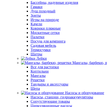
Бассейны, надувные изделия
Гамаки
Душ походный
Зонты
Игры на природе
Качели
Коврики пляжные
Москитные сетки
Палатки
Посуда для кемпинга
Садовая мебель
Термосумки
Шатры
Лейки
Мангалы, барбекю, 
Все для растопки
Коптильни
Мангалы
Решетки
Тандыры и аксессуары
Щепа
Насосы и оборудование
Насосы, станции, гидроаккумуляторы
Сопутствующие товары
Циркуляционные насосы