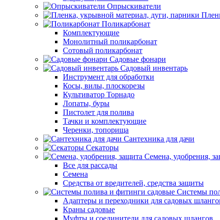
Опрыскиватели
Пленк
Поликарбонат
Комплектующие
Монолитный поликарбонат
Сотовый поликарбонат
Садовые фонари
Садовый инвентарь
Инструмент для обработки
Косы, вилы, плоскорезы
Культиватор Торнадо
Лопаты, буры
Пистолет для полива
Тачки и комплектующие
Черенки, топорища
Сантехника для дачи
Секаторы
Семена, удобрения, з
Все для рассады
Семена
Средства от вредителей, средства защиты
Системы пол
Адаптеры и переходники для садовых шланго
Краны садовые
Муфты и соединители для садовых шлангов