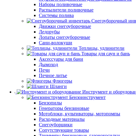
Наборы поливочные
Распылители поливочные
Системы полива
Снегоуборочный инв
Движки снегоуборочные
Ледорубы
Лопаты снегоуборочные
Сани-волокуши
Теплицы, удлинители
Товары для саун и бань
Аксессуары для бани
Дымоход
Печи
Печное литье
Флюгеры
Шланги
Инструмент и оборудова
Бензоинструмент
Бензопилы
Генераторы бензиновые
Мотоблоки, культиваторы, мотопомпы
Расходные материалы
Снегоуборщики
Сопутствующие товары
Триммеры бензиновые, газонокосилки