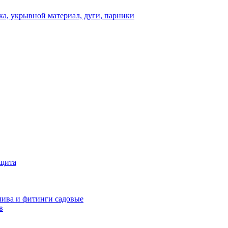
а, укрывной материал, дуги, парники
ащита
ива и фитинги садовые
в